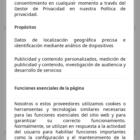
consentimiento en cualquier momento a través del
Gestor de Privacidad en nuestra Política de
OCASIONPLUS LA MAQUINISTA II
privacidad.
ES-08020 SANT ANDREU
Guar
Propósitos
MINI Cooper S
Datos de localización geográfica precisa e
Countryman
ALL4 184
identificación mediante análisis de dispositivos
Publicidad y contenido personalizados, medición de
publicidad y contenido, investigación de audiencia y
€ 13.290
1
desarrollo de servicios
Sin
comparación
04/2015
160.004 km
Gasolina
135 kW (184 CV)
Funciones esenciales de la página
Nosotros o estos proveedores utilizamos cookies o
herramientas y tecnologías similares necesarias
para las funciones esenciales del sitio web y para
OCASIONPLUS SEVILLA CENTRO II
garantizar su correcto funcionamiento.
ES-41007 Sevilla
Guar
Normalmente, se utilizan en respuesta a la actividad
del usuario para habilitar funciones importantes
como la configuración y el mantenimiento de la