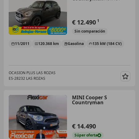
€ 12.490
1
Sin
comparación
11/2011
120.368 km
Gasolina
135 kW (184 CV)
OCASION PLUS LAS ROZAS
ES-28232 LAS ROZAS
Guar
MINI Cooper S
Countryman
€ 14.490
Súper
oferta