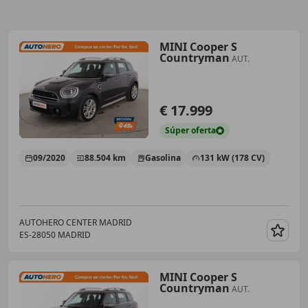
MINI Cooper S
Countryman
AUT.
€ 17.999
Súper
oferta
09/2020
88.504 km
Gasolina
131 kW (178 CV)
AUTOHERO CENTER MADRID
ES-28050 MADRID
Guar
MINI Cooper S
Countryman
AUT.