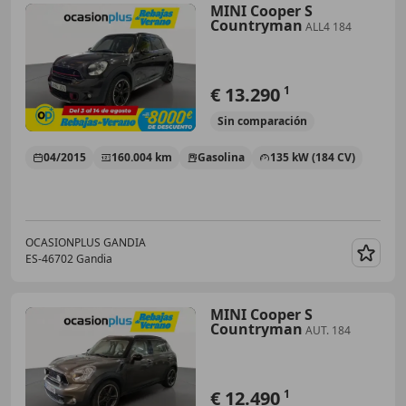
MINI Cooper S
Countryman
ALL4 184
€ 13.290
1
Sin
comparación
04/2015
160.004 km
Gasolina
135 kW (184 CV)
OCASIONPLUS GANDIA
ES-46702 Gandia
Guar
MINI Cooper S
Countryman
AUT. 184
€ 12.490
1