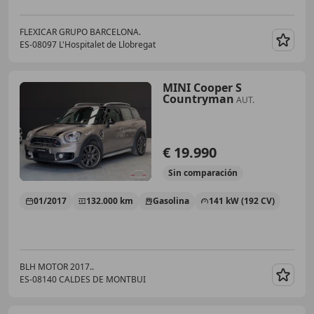
FLEXICAR GRUPO BARCELONA.
ES-08097 L'Hospitalet de Llobregat
Guar
MINI Cooper S
Countryman
AUT.
€ 19.990
Sin
comparación
01/2017
132.000 km
Gasolina
141 kW (192 CV)
BLH MOTOR 2017..
ES-08140 CALDES DE MONTBUI
Guar