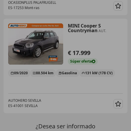
OCASIONPLUS PALAFRUGELL
ES-17253 Mont-ras
Guar
MINI Cooper S
Countryman
AUT.
€ 17.999
Súper
oferta
09/2020
88.504 km
Gasolina
131 kW (178 CV)
AUTOHERO SEVILLA
ES-41001 SEVILLA
Guar
¿Desea ser informado