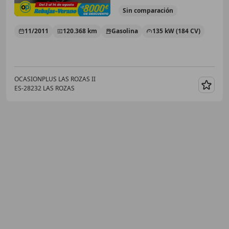
Sin
comparación
11/2011
120.368 km
Gasolina
135 kW (184 CV)
OCASIONPLUS LAS ROZAS II
ES-28232 LAS ROZAS
Guar