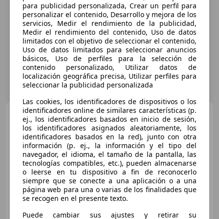
para publicidad personalizada, Crear un perfil para
personalizar el contenido, Desarrollo y mejora de los
servicios, Medir el rendimiento de la publicidad,
Medir el rendimiento del contenido, Uso de datos
limitados con el objetivo de seleccionar el contenido,
Uso de datos limitados para seleccionar anuncios
básicos, Uso de perfiles para la selección de
contenido personalizado, Utilizar datos de
localización geográfica precisa, Utilizar perfiles para
seleccionar la publicidad personalizada
Las cookies, los identificadores de dispositivos o los
identificadores online de similares características (p.
MINI Cooper S
ej., los identificadores basados en inicio de sesión,
Countryman
AUT. 184
los identificadores asignados aleatoriamente, los
identificadores basados en la red), junto con otra
información (p. ej., la información y el tipo del
navegador, el idioma, el tamaño de la pantalla, las
€ 12.490
1
tecnologías compatibles, etc.), pueden almacenarse
o leerse en tu dispositivo a fin de reconocerlo
Sin
comparación
siempre que se conecte a una aplicación o a una
página web para una o varias de los finalidades que
11/2011
120.368 km
Gasolina
135 kW (184 CV)
se recogen en el presente texto.
Puede cambiar sus ajustes y retirar su