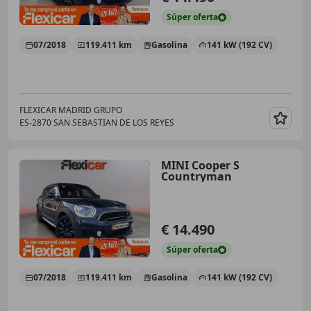
Súper
oferta
07/2018
119.411 km
Gasolina
141 kW (192 CV)
FLEXICAR MADRID GRUPO
ES-2870 SAN SEBASTIAN DE LOS REYES
Guar
MINI Cooper S
Countryman
€ 14.490
Súper
oferta
07/2018
119.411 km
Gasolina
141 kW (192 CV)