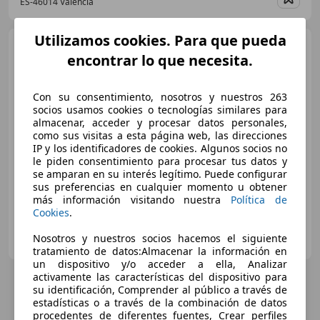
ES-46014 Valencia
Guar
Utilizamos cookies. Para que pueda
MINI Cooper S
Countryman
encontrar lo que necesita.
AUT.
Con su consentimiento, nosotros y nuestros 263
€ 26.400
socios usamos cookies o tecnologías similares para
almacenar, acceder y procesar datos personales,
Sin
comparación
como sus visitas a esta página web, las direcciones
IP y los identificadores de cookies. Algunos socios no
le piden consentimiento para procesar tus datos y
12/2021
54.500 km
Gasolina
131 kW (178 CV)
se amparan en su interés legítimo. Puede configurar
sus preferencias en cualquier momento u obtener
más información visitando nuestra
Política de
Cookies
.
AUTO SPORT MORALEJA
Nosotros y nuestros socios hacemos el siguiente
ES-28939 ARROYOMOLINOS
Guar
tratamiento de datos:Almacenar la información en
un dispositivo y/o acceder a ella, Analizar
activamente las características del dispositivo para
su identificación, Comprender al público a través de
estadísticas o a través de la combinación de datos
procedentes de diferentes fuentes, Crear perfiles