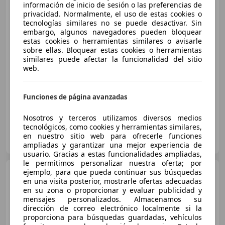
MINI Cooper S
información de inicio de sesión o las preferencias de
Countryman
AUT.
privacidad. Normalmente, el uso de estas cookies o
tecnologías similares no se puede desactivar. Sin
embargo, algunos navegadores pueden bloquear
estas cookies o herramientas similares o avisarle
€ 17.778
1
sobre ellas. Bloquear estas cookies o herramientas
similares puede afectar la funcionalidad del sitio
Precio
justo
web.
05/2018
99.586 km
Gasolina
141 kW (192 CV)
Funciones de página avanzadas
Nosotros y terceros utilizamos diversos medios
tecnológicos, como cookies y herramientas similares,
OCASIONPLUS LAS ROZAS II
en nuestro sitio web para ofrecerle funciones
ES-28232 LAS ROZAS
Guar
ampliadas y garantizar una mejor experiencia de
usuario. Gracias a estas funcionalidades ampliadas,
le permitimos personalizar nuestra oferta; por
MINI Cooper S
ejemplo, para que pueda continuar sus búsquedas
Countryman
en una visita posterior, mostrarle ofertas adecuadas
ALL4 AUT. 184
en su zona o proporcionar y evaluar publicidad y
mensajes personalizados. Almacenamos su
dirección de correo electrónico localmente si la
proporciona para búsquedas guardadas, vehículos