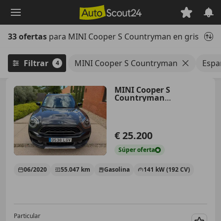
Saltar
al
contenido
33 ofertas
para MINI Cooper S Countryman en gris
principal
Filtrar
MINI Cooper S Countryman
Espa
4
MINI Cooper S
Countryman
COUNTRYMAN COOPER S AUT.
Cooper S
€ 25.200
Súper
oferta
06/2020
55.047 km
Gasolina
141 kW (192 CV)
Particular