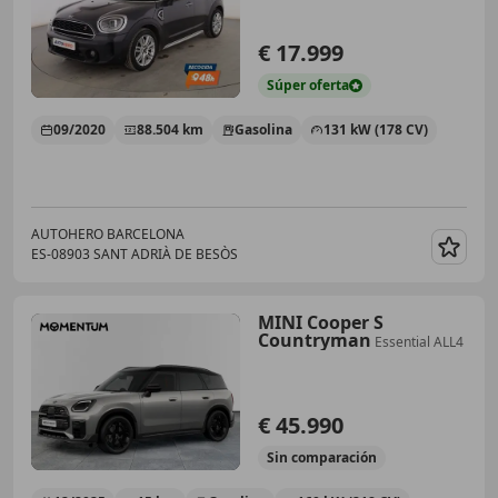
€ 17.999
Súper
oferta
09/2020
88.504 km
Gasolina
131 kW (178 CV)
AUTOHERO BARCELONA
ES-08903 SANT ADRIÀ DE BESÒS
Guar
MINI Cooper S
Countryman
Essential ALL4
€ 45.990
Sin
comparación