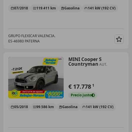
07/2018
119.411 km
Gasolina
141 kW (192 CV)
GRUPO FLEXICAR VALENCIA.
ES-46980 PATERNA
Guar
MINI Cooper S
Countryman
AUT.
€ 17.778
1
Precio
justo
05/2018
99.586 km
Gasolina
141 kW (192 CV)