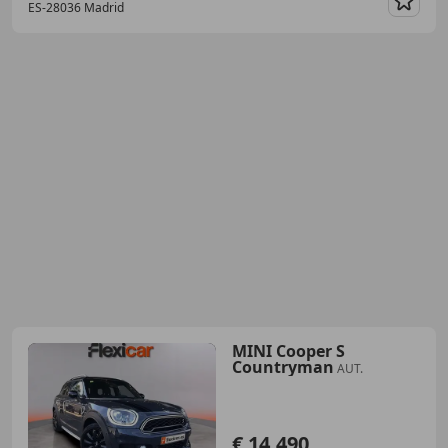
ES-28036 Madrid
Guar
MINI Cooper S
Countryman
AUT.
€ 14.490