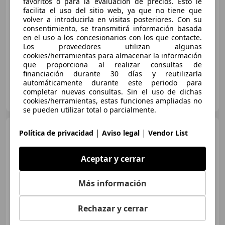
favoritos o para la evaluación de precios. Esto le
€ 11.600
facilita el uso del sitio web, ya que no tiene que
volver a introducirla en visitas posteriores. Con su
Precio
justo
consentimiento, se transmitirá información basada
en el uso a los concesionarios con los que contacte.
03/2011
126.000 km
Gasolina
135 kW (184 CV)
Los proveedores utilizan algunas
cookies/herramientas para almacenar la información
que proporciona al realizar consultas de
financiación durante 30 días y reutilizarla
automáticamente durante este periodo para
SEGALÀS
completar nuevas consultas. Sin el uso de dichas
ES-25126 ALMENAR
cookies/herramientas, estas funciones ampliadas no
Guar
se pueden utilizar total o parcialmente.
MINI Cooper S
|
|
Política de privacidad
Aviso legal
Vendor List
Countryman
AUT.
Aceptar y cerrar
€ 21.900
Más información
Precio
justo
Rechazar y cerrar
08/2021
90.672 km
Gasolina
131 kW (178 CV)