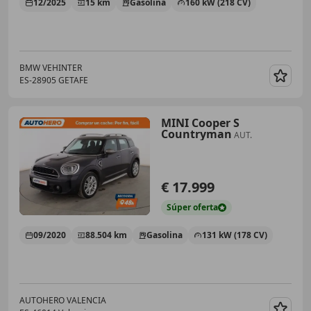
12/2025
15 km
Gasolina
160 kW (218 CV)
BMW VEHINTER
ES-28905 GETAFE
Guar
MINI Cooper S
Countryman
AUT.
€ 17.999
Súper
oferta
09/2020
88.504 km
Gasolina
131 kW (178 CV)
AUTOHERO VALENCIA