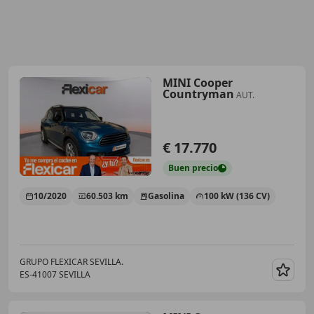
MINI Cooper
Countryman
AUT.
€ 17.770
Buen
precio
10/2020
60.503 km
Gasolina
100 kW (136 CV)
GRUPO FLEXICAR SEVILLA.
ES-41007 SEVILLA
Guar