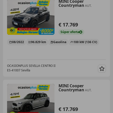
MINI Cooper
Countryman
AUT.
€ 17.769
Súper
oferta
08/2022
96.829 km
Gasolina
100 kW (136 CV)
OCASIONPLUS SEVILLA CENTRO II
ES-41007 Sevilla
Guar
MINI Cooper
Countryman
AUT.
€ 17.769