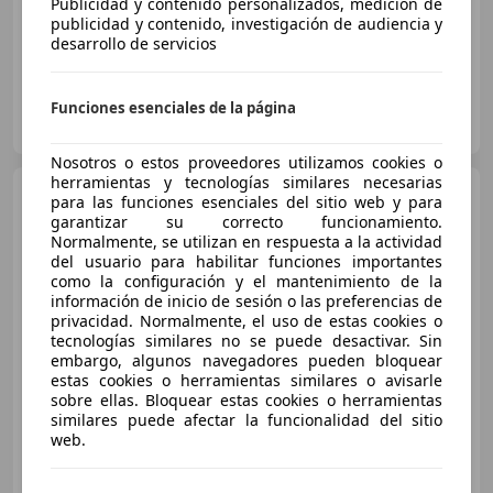
01/2020
87.217 km
Diésel
110 kW (150 CV)
Publicidad y contenido personalizados, medición de
publicidad y contenido, investigación de audiencia y
desarrollo de servicios
GRUPO FLEXICAR SEVILLA.
Funciones esenciales de la página
ES-41007 SEVILLA
Guar
Nosotros o estos proveedores utilizamos cookies o
herramientas y tecnologías similares necesarias
MINI Cooper
para las funciones esenciales del sitio web y para
Countryman
garantizar su correcto funcionamiento.
Normalmente, se utilizan en respuesta a la actividad
del usuario para habilitar funciones importantes
como la configuración y el mantenimiento de la
€ 13.010
1
información de inicio de sesión o las preferencias de
privacidad. Normalmente, el uso de estas cookies o
Buen
precio
tecnologías similares no se puede desactivar. Sin
embargo, algunos navegadores pueden bloquear
10/2017
145.343 km
Gasolina
100 kW (136 CV)
estas cookies o herramientas similares o avisarle
sobre ellas. Bloquear estas cookies o herramientas
similares puede afectar la funcionalidad del sitio
web.
OCASIONPLUS SEVILLA CENTRO II