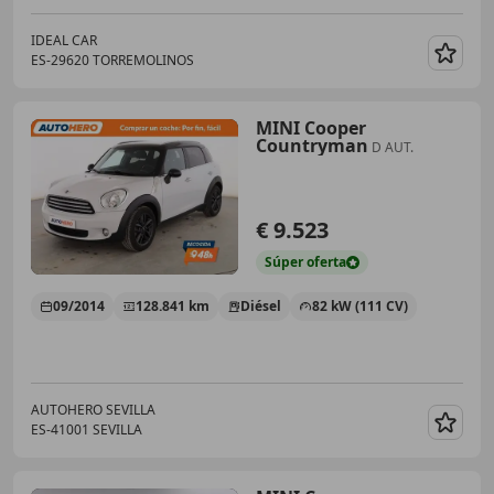
IDEAL CAR
ES-29620 TORREMOLINOS
Guar
MINI Cooper
Countryman
D AUT.
€ 9.523
Súper
oferta
09/2014
128.841 km
Diésel
82 kW (111 CV)
AUTOHERO SEVILLA
ES-41001 SEVILLA
Guar