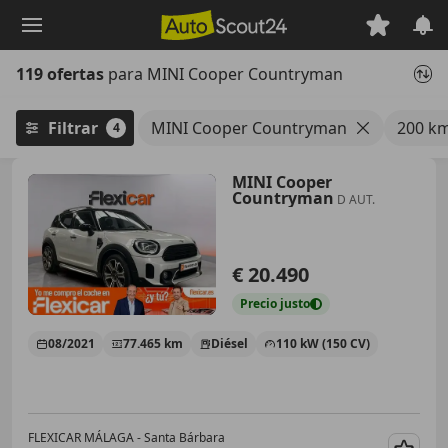
Saltar
al
contenido
119 ofertas
para MINI Cooper Countryman
principal
Filtrar
MINI Cooper Countryman
200 km
4
MINI Cooper
Countryman
D AUT.
€ 20.490
Precio
justo
08/2021
77.465 km
Diésel
110 kW (150 CV)
FLEXICAR MÁLAGA - Santa Bárbara