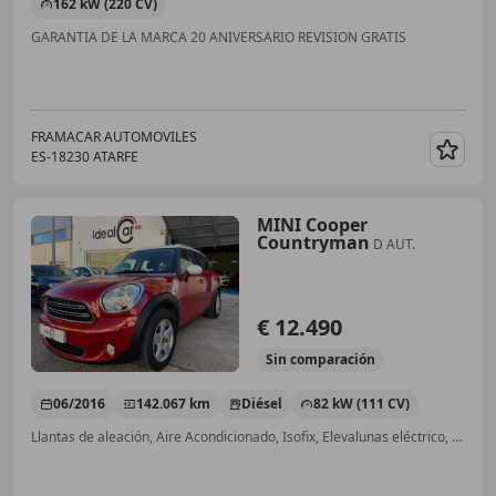
162 kW (220 CV)
GARANTIA DE LA MARCA 20 ANIVERSARIO REVISION GRATIS
FRAMACAR AUTOMOVILES
ES-18230 ATARFE
Guar
MINI Cooper
Countryman
D AUT.
€ 12.490
Sin
comparación
06/2016
142.067 km
Diésel
82 kW (111 CV)
Llantas de aleación, Aire Acondicionado, Isofix, Elevalunas eléctrico, Baca, Cierre centralizado, ABS, Dirección asistida