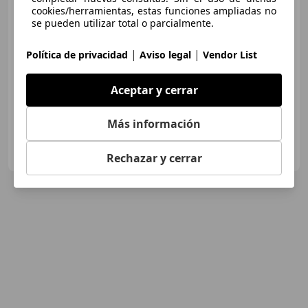
cookies/herramientas, estas funciones ampliadas no
se pueden utilizar total o parcialmente.
€ 12.491
1
Buen
precio
|
|
Política de privacidad
Aviso legal
Vendor List
05/2017
215.991 km
Diésel
140 kW (190 CV)
Aceptar y cerrar
Más información
OCASIONPLUS SEVILLA CENTRO II
ES-41007 Sevilla
Guar
Rechazar y cerrar