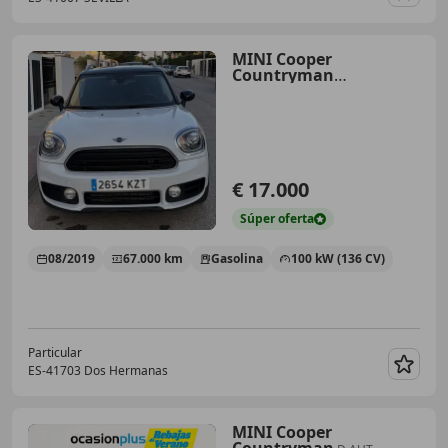
Guar
MINI Cooper
Countryman
COUNTRYMAN COOPER Cooper
€ 17.000
Súper
oferta
08/2019
67.000 km
Gasolina
100 kW (136 CV)
Particular
ES-41703 Dos Hermanas
Guar
MINI Cooper