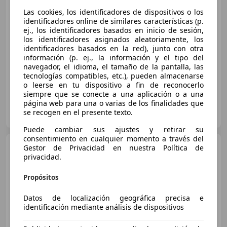
Las cookies, los identificadores de dispositivos o los
identificadores online de similares características (p.
€ 13.612
1
ej., los identificadores basados en inicio de sesión,
Buen
precio
los identificadores asignados aleatoriamente, los
identificadores basados en la red), junto con otra
información (p. ej., la información y el tipo del
11/2017
98.314 km
Diésel
110 kW (150 CV)
navegador, el idioma, el tamaño de la pantalla, las
tecnologías compatibles, etc.), pueden almacenarse
o leerse en tu dispositivo a fin de reconocerlo
siempre que se conecte a una aplicación o a una
página web para una o varias de los finalidades que
OCASIONPLUS SEVILLA CENTRO II
se recogen en el presente texto.
ES-41007 Sevilla
Guar
Puede cambiar sus ajustes y retirar su
consentimiento en cualquier momento a través del
MINI Cooper
Gestor de Privacidad en nuestra Política de
Countryman
D AUT.
privacidad.
Propósitos
€ 17.990
Datos de localización geográfica precisa e
identificación mediante análisis de dispositivos
Buen
precio