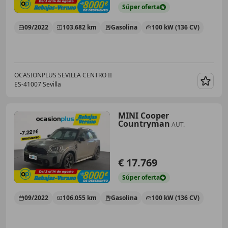
Súper
oferta
09/2022
103.682 km
Gasolina
100 kW (136 CV)
OCASIONPLUS SEVILLA CENTRO II
ES-41007 Sevilla
Guar
MINI Cooper
Countryman
AUT.
€ 17.769
Súper
oferta
09/2022
106.055 km
Gasolina
100 kW (136 CV)