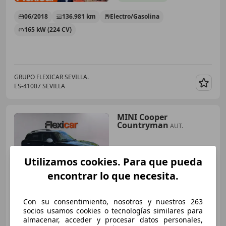
06/2018
136.981 km
Electro/Gasolina
165 kW (224 CV)
GRUPO FLEXICAR SEVILLA.
ES-41007 SEVILLA
Guar
MINI Cooper
Countryman
AUT.
Utilizamos cookies. Para que pueda
€ 13.990
encontrar lo que necesita.
Súper
oferta
05/2018
103.347 km
Gasolina
100 kW (136 CV)
Con su consentimiento, nosotros y nuestros 263
socios usamos cookies o tecnologías similares para
almacenar, acceder y procesar datos personales,