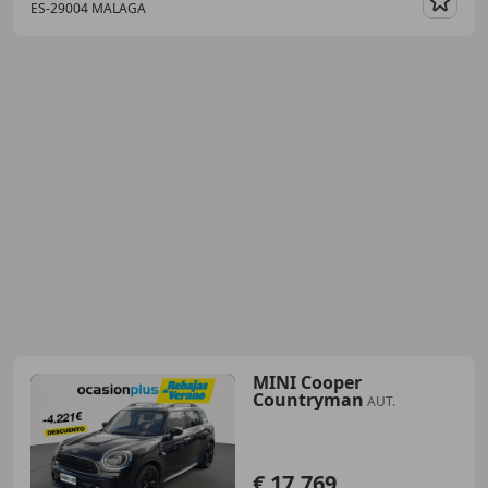
ES-29004 MALAGA
Guar
MINI Cooper
Countryman
AUT.
€ 17.769