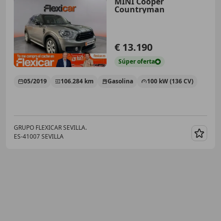
MINI Cooper
Countryman
€ 13.190
Súper
oferta
05/2019
106.284 km
Gasolina
100 kW (136 CV)
GRUPO FLEXICAR SEVILLA.
ES-41007 SEVILLA
Guar