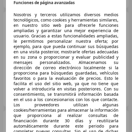
ES-41007 Sevilla
Guar
Funciones de página avanzadas
Nosotros y terceros utilizamos diversos medios
MINI Cooper
tecnológicos, como cookies y herramientas similares,
Countryman
AUT.
en nuestro sitio web para ofrecerle funciones
ampliadas y garantizar una mejor experiencia de
usuario. Gracias a estas funcionalidades ampliadas,
le permitimos personalizar nuestra oferta; por
€ 12.584
1
ejemplo, para que pueda continuar sus búsquedas
en una visita posterior, mostrarle ofertas adecuadas
Buen
precio
en su zona o proporcionar y evaluar publicidad y
mensajes personalizados. Almacenamos su
09/2018
177.764 km
Gasolina
100 kW (136 CV)
dirección de correo electrónico localmente si la
proporciona para búsquedas guardadas, vehículos
favoritos o para la evaluación de precios. Esto le
facilita el uso del sitio web, ya que no tiene que
volver a introducirla en visitas posteriores. Con su
OCASIONPLUS SEVILLA CENTRO II
consentimiento, se transmitirá información basada
ES-41007 Sevilla
en el uso a los concesionarios con los que contacte.
Guar
Los proveedores utilizan algunas
cookies/herramientas para almacenar la información
que proporciona al realizar consultas de
MINI Cooper
financiación durante 30 días y reutilizarla
Countryman
SD AUT.
automáticamente durante este periodo para
completar nuevas consultas. Sin el uso de dichas