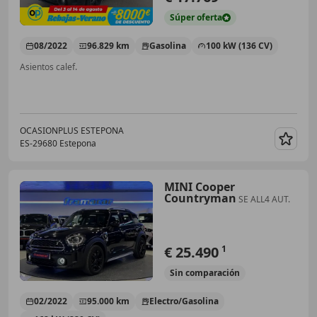
Súper
oferta
08/2022
96.829 km
Gasolina
100 kW (136 CV)
Asientos calef.
OCASIONPLUS ESTEPONA
ES-29680 Estepona
Guar
MINI Cooper
Countryman
SE ALL4 AUT.
€ 25.490
1
Sin
comparación
02/2022
95.000 km
Electro/Gasolina