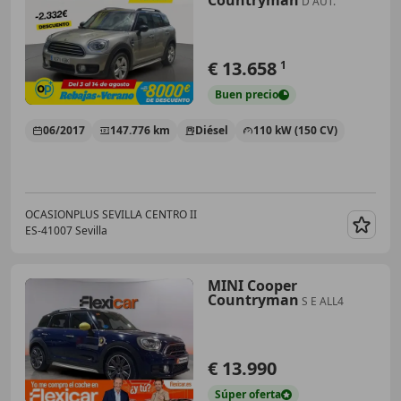
Countryman
D AUT.
€ 13.658
1
Buen
precio
06/2017
147.776 km
Diésel
110 kW (150 CV)
OCASIONPLUS SEVILLA CENTRO II
ES-41007 Sevilla
Guar
MINI Cooper
Countryman
S E ALL4
€ 13.990
Súper
oferta