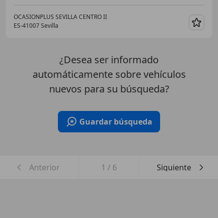
OCASIONPLUS SEVILLA CENTRO II
ES-41007 Sevilla
Guar
¿Desea ser informado
automáticamente sobre vehículos
nuevos para su búsqueda?
Guardar búsqueda
Anterior
1
/
6
Siguiente