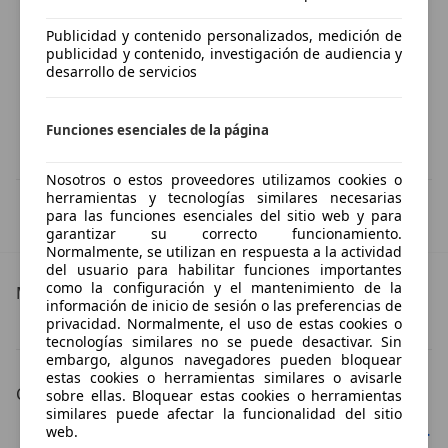
Publicidad y contenido personalizados, medición de
publicidad y contenido, investigación de audiencia y
desarrollo de servicios
Funciones esenciales de la página
Nosotros o estos proveedores utilizamos cookies o
herramientas y tecnologías similares necesarias
IVA deducible
para las funciones esenciales del sitio web y para
Esta información la proporciona el proveedor del certificado.
garantizar su correcto funcionamiento.
Normalmente, se utilizan en respuesta a la actividad
del usuario para habilitar funciones importantes
como la configuración y el mantenimiento de la
Más detalles
información de inicio de sesión o las preferencias de
privacidad. Normalmente, el uso de estas cookies o
Mercedes-Benz Vito
Mercedes-Benz Vito Especificaciones técnicas
tecnologías similares no se puede desactivar. Sin
embargo, algunos navegadores pueden bloquear
estas cookies o herramientas similares o avisarle
Carrocería
sobre ellas. Bloquear estas cookies o herramientas
similares puede afectar la funcionalidad del sitio
Mercedes-Benz Vito furgoneta
Mercedes-Benz Vito familiar
web.