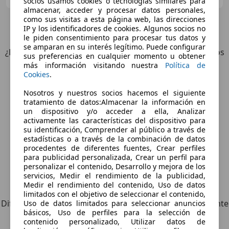
socios usamos cookies o tecnologías similares para
almacenar, acceder y procesar datos personales,
como sus visitas a esta página web, las direcciones
3
Ofertas
para Mercedes-Benz Vito
IP y los identificadores de cookies. Algunos socios no
le piden consentimiento para procesar tus datos y
se amparan en su interés legítimo. Puede configurar
¿Desea ser informado automáticamente sobre vehículos
sus preferencias en cualquier momento u obtener
nuevos para su búsqueda?
más información visitando nuestra
Política de
Cookies
.
Guardar búsqueda
Nosotros y nuestros socios hacemos el siguiente
tratamiento de datos:Almacenar la información en
un dispositivo y/o acceder a ella, Analizar
activamente las características del dispositivo para
su identificación, Comprender al público a través de
estadísticas o a través de la combinación de datos
procedentes de diferentes fuentes, Crear perfiles
para publicidad personalizada, Crear un perfil para
personalizar el contenido, Desarrollo y mejora de los
servicios, Medir el rendimiento de la publicidad,
Explora vehículos similares
Medir el rendimiento del contenido, Uso de datos
limitados con el objetivo de seleccionar el contenido,
Diferente de tus criterios de búsqueda, pero posiblemente
Uso de datos limitados para seleccionar anuncios
básicos, Uso de perfiles para la selección de
una coincidencia perfecta.
contenido personalizado, Utilizar datos de