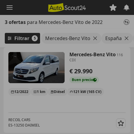
Saltar
al
contenido
3 ofertas
para Mercedes-Benz Vito de 2022
principal
Filtrar
Mercedes-Benz Vito
España
5
Mercedes-Benz Vito
116
CDI
€ 29.990
Buen
precio
12/2022
1 km
Diésel
121 kW (165 CV)
RECOIL CARS
ES-13250 DAIMIEL
Guar