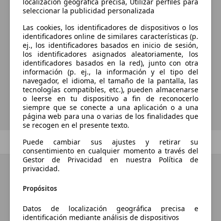
localización geográfica precisa, Utilizar perfiles para
seleccionar la publicidad personalizada
Las cookies, los identificadores de dispositivos o los
¿Desea ser informado
identificadores online de similares características (p.
ej., los identificadores basados en inicio de sesión,
automáticamente sobre vehículos
los identificadores asignados aleatoriamente, los
nuevos para su búsqueda?
identificadores basados en la red), junto con otra
información (p. ej., la información y el tipo del
navegador, el idioma, el tamaño de la pantalla, las
tecnologías compatibles, etc.), pueden almacenarse
Guardar búsqueda
o leerse en tu dispositivo a fin de reconocerlo
siempre que se conecte a una aplicación o a una
página web para una o varias de los finalidades que
se recogen en el presente texto.
Anterior
1
/
1
Siguiente
Puede cambiar sus ajustes y retirar su
consentimiento en cualquier momento a través del
Gestor de Privacidad en nuestra Política de
privacidad.
Propósitos
Datos de localización geográfica precisa e
identificación mediante análisis de dispositivos