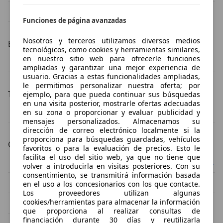
Mercedes-Benz Vito monovolumen
Funciones de página avanzadas
Nosotros y terceros utilizamos diversos medios
Estado del vehículo
tecnológicos, como cookies y herramientas similares,
en nuestro sitio web para ofrecerle funciones
Mercedes-Benz Vito ocasión
Mercedes-Benz Vito nuevo
ampliadas y garantizar una mejor experiencia de
usuario. Gracias a estas funcionalidades ampliadas,
le permitimos personalizar nuestra oferta; por
Tipos de combustible
ejemplo, para que pueda continuar sus búsquedas
en una visita posterior, mostrarle ofertas adecuadas
Mercedes-Benz Vito diésel
Mercedes-Benz Vito gasolina
en su zona o proporcionar y evaluar publicidad y
mensajes personalizados. Almacenamos su
dirección de correo electrónico localmente si la
proporciona para búsquedas guardadas, vehículos
Color de la carrocería
favoritos o para la evaluación de precios. Esto le
facilita el uso del sitio web, ya que no tiene que
Mercedes-Benz Vito negro
Mercedes-Benz Vito blanco
volver a introducirla en visitas posteriores. Con su
consentimiento, se transmitirá información basada
Mercedes-Benz Vito gris
Mercedes-Benz Vito verde
en el uso a los concesionarios con los que contacte.
Los proveedores utilizan algunas
cookies/herramientas para almacenar la información
Mercedes-Benz Vito azul
que proporciona al realizar consultas de
financiación durante 30 días y reutilizarla