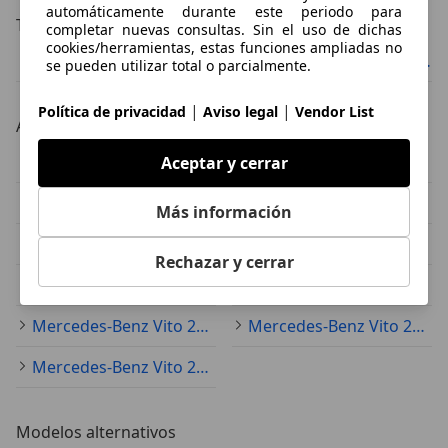
automáticamente durante este periodo para
Transmisión
completar nuevas consultas. Sin el uso de dichas
cookies/herramientas, estas funciones ampliadas no
Mercedes-Benz Vito automático
Mercedes-Benz Vito manual
se pueden utilizar total o parcialmente.
|
|
Política de privacidad
Aviso legal
Vendor List
Año
Mercedes-Benz Vito 2019
Mercedes-Benz Vito 2021
Aceptar y cerrar
Mercedes-Benz Vito 2008
Mercedes-Benz Vito 2018
Más información
Mercedes-Benz Vito 2016
Mercedes-Benz Vito 2012
Rechazar y cerrar
Mercedes-Benz Vito 2020
Mercedes-Benz Vito 2023
Mercedes-Benz Vito 2017
Mercedes-Benz Vito 2003
Mercedes-Benz Vito 2010
Modelos alternativos