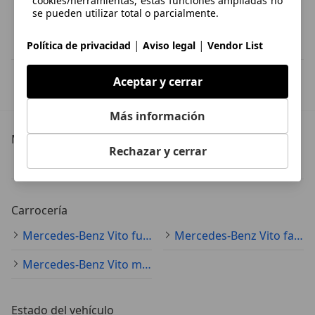
cookies/herramientas, estas funciones ampliadas no
se pueden utilizar total o parcialmente.
|
|
Política de privacidad
Aviso legal
Vendor List
IVA deducible
Aceptar y cerrar
Esta información la proporciona el proveedor del certificado.
Más información
Más detalles
Rechazar y cerrar
Mercedes-Benz Vito
Mercedes-Benz Vito Especificaciones técnicas
Carrocería
Mercedes-Benz Vito furgoneta
Mercedes-Benz Vito familiar
Mercedes-Benz Vito monovolumen
Estado del vehículo