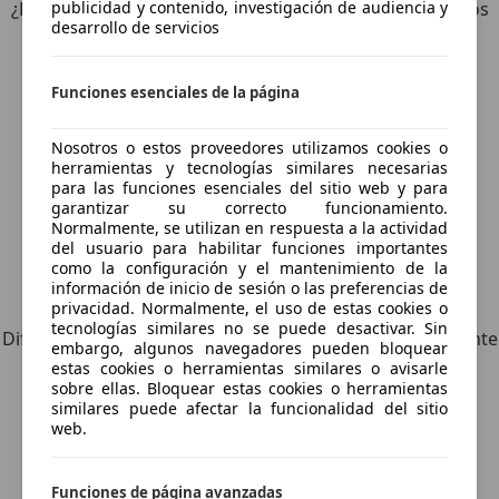
¿Desea ser informado automáticamente sobre vehículos
publicidad y contenido, investigación de audiencia y
desarrollo de servicios
nuevos para su búsqueda?
Funciones esenciales de la página
Guardar búsqueda
Nosotros o estos proveedores utilizamos cookies o
herramientas y tecnologías similares necesarias
para las funciones esenciales del sitio web y para
garantizar su correcto funcionamiento.
Normalmente, se utilizan en respuesta a la actividad
del usuario para habilitar funciones importantes
como la configuración y el mantenimiento de la
información de inicio de sesión o las preferencias de
Explora vehículos similares
privacidad. Normalmente, el uso de estas cookies o
tecnologías similares no se puede desactivar. Sin
Diferente de tus criterios de búsqueda, pero posiblemente
embargo, algunos navegadores pueden bloquear
una coincidencia perfecta.
estas cookies o herramientas similares o avisarle
sobre ellas. Bloquear estas cookies o herramientas
similares puede afectar la funcionalidad del sitio
web.
¿Desea ser informado
Funciones de página avanzadas