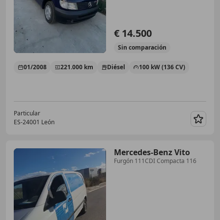
€ 14.500
Sin
comparación
01/2008
221.000 km
Diésel
100 kW (136 CV)
Particular
ES-24001 León
Guar
Mercedes-Benz Vito
Furgón 111CDI Compacta 116