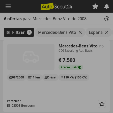
Saltar
al
contenido
6 ofertas
para Mercedes-Benz Vito de 2008
principal
Filtrar
Mercedes-Benz Vito
España
5
Mercedes-Benz Vito
115
CDI Extralang Aut. Basic
€ 7.500
Precio
justo
08/2008
11 km
Diésel
110 kW (150 CV)
Particular
ES-03503 Benidorm
Guar