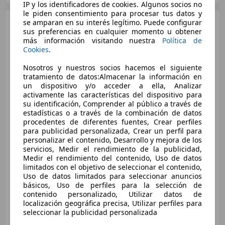
IP y los identificadores de cookies. Algunos socios no
le piden consentimiento para procesar tus datos y
Mercedes-Benz Vito
se amparan en su interés legítimo. Puede configurar
Vito
sus preferencias en cualquier momento u obtener
Furgón 115CDI Compacta
más información visitando nuestra
Política de
Cookies
.
Nosotros y nuestros socios hacemos el siguiente
tratamiento de datos:Almacenar la información en
un dispositivo y/o acceder a ella, Analizar
activamente las características del dispositivo para
su identificación, Comprender al público a través de
estadísticas o a través de la combinación de datos
procedentes de diferentes fuentes, Crear perfiles
para publicidad personalizada, Crear un perfil para
personalizar el contenido, Desarrollo y mejora de los
servicios, Medir el rendimiento de la publicidad,
Medir el rendimiento del contenido, Uso de datos
€ 3.000
limitados con el objetivo de seleccionar el contenido,
Uso de datos limitados para seleccionar anuncios
Súper
oferta
básicos, Uso de perfiles para la selección de
contenido personalizado, Utilizar datos de
04/2008
375 km
Diésel
110 kW (150 CV)
localización geográfica precisa, Utilizar perfiles para
seleccionar la publicidad personalizada