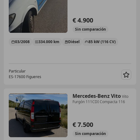
€ 4.900
Sin
comparación
03/2008
334.000 km
Diésel
85 kW (116 CV)
Particular
ES-17600 Figueres
Guar
Mercedes-Benz Vito
Vito
Furgón 111CDI Compacta 116
€ 7.500
Sin
comparación