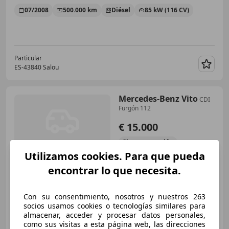
07/2008
500.000 km
Diésel
85 kW (116 CV)
Particular
ES-43840 Salou
Guar
Mercedes-Benz Vito
CDI
Furgón 112
€ 15.000
Sin
comparación
Utilizamos cookies. Para que pueda
01/2008
209.000 km
Diésel
90 kW (122 CV)
encontrar lo que necesita.
Con su consentimiento, nosotros y nuestros 263
socios usamos cookies o tecnologías similares para
Particular
almacenar, acceder y procesar datos personales,
ES-24004 Leon
Guar
como sus visitas a esta página web, las direcciones