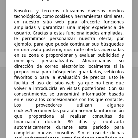
automáticamente sobre vehículos
nuevos para su búsqueda?
Nosotros y terceros utilizamos diversos medios
tecnológicos, como cookies y herramientas similares,
en nuestro sitio web para ofrecerle funciones
ampliadas y garantizar una mejor experiencia de
Guardar búsqueda
usuario. Gracias a estas funcionalidades ampliadas,
le permitimos personalizar nuestra oferta; por
ejemplo, para que pueda continuar sus búsquedas
en una visita posterior, mostrarle ofertas adecuadas
en su zona o proporcionar y evaluar publicidad y
Anterior
1
/
1
Siguiente
mensajes personalizados. Almacenamos su
dirección de correo electrónico localmente si la
proporciona para búsquedas guardadas, vehículos
favoritos o para la evaluación de precios. Esto le
facilita el uso del sitio web, ya que no tiene que
volver a introducirla en visitas posteriores. Con su
consentimiento, se transmitirá información basada
en el uso a los concesionarios con los que contacte.
Los proveedores utilizan algunas
cookies/herramientas para almacenar la información
que proporciona al realizar consultas de
financiación durante 30 días y reutilizarla
automáticamente durante este periodo para
completar nuevas consultas. Sin el uso de dichas