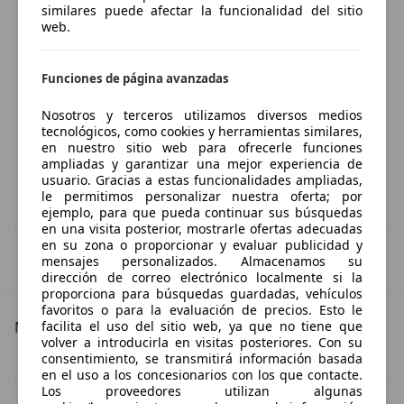
similares puede afectar la funcionalidad del sitio
web.
Funciones de página avanzadas
Nosotros y terceros utilizamos diversos medios
tecnológicos, como cookies y herramientas similares,
en nuestro sitio web para ofrecerle funciones
ampliadas y garantizar una mejor experiencia de
usuario. Gracias a estas funcionalidades ampliadas,
le permitimos personalizar nuestra oferta; por
ejemplo, para que pueda continuar sus búsquedas
en una visita posterior, mostrarle ofertas adecuadas
en su zona o proporcionar y evaluar publicidad y
IVA deducible
mensajes personalizados. Almacenamos su
Esta información la proporciona el proveedor del certificado.
dirección de correo electrónico localmente si la
proporciona para búsquedas guardadas, vehículos
favoritos o para la evaluación de precios. Esto le
Más detalles
facilita el uso del sitio web, ya que no tiene que
volver a introducirla en visitas posteriores. Con su
Mercedes E 280
consentimiento, se transmitirá información basada
Mercedes-Benz E 280 Especificaciones técnicas
en el uso a los concesionarios con los que contacte.
Los proveedores utilizan algunas