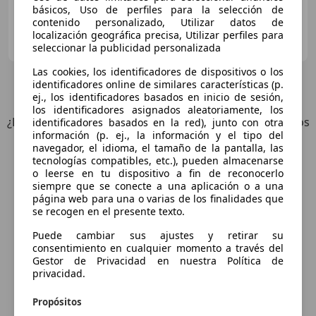
básicos, Uso de perfiles para la selección de
contenido personalizado, Utilizar datos de
Particular
localización geográfica precisa, Utilizar perfiles para
ES-33001 Oviedo
Guar
seleccionar la publicidad personalizada
Las cookies, los identificadores de dispositivos o los
identificadores online de similares características (p.
3
Ofertas
para Mercedes-Benz E 280
ej., los identificadores basados en inicio de sesión,
los identificadores asignados aleatoriamente, los
¿Desea ser informado automáticamente sobre vehículos
identificadores basados en la red), junto con otra
información (p. ej., la información y el tipo del
nuevos para su búsqueda?
navegador, el idioma, el tamaño de la pantalla, las
tecnologías compatibles, etc.), pueden almacenarse
o leerse en tu dispositivo a fin de reconocerlo
Guardar búsqueda
siempre que se conecte a una aplicación o a una
página web para una o varias de los finalidades que
se recogen en el presente texto.
Puede cambiar sus ajustes y retirar su
consentimiento en cualquier momento a través del
Gestor de Privacidad en nuestra Política de
privacidad.
Propósitos
Explora vehículos similares