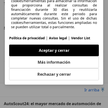
cookies/herramientas para almacenar la información
Tipos de combustible
que proporciona al realizar consultas de
financiación durante 30 días y reutilizarla
Mercedes-Benz E 280 diésel
Mercedes-Benz E 280 gasolina
automáticamente durante este periodo para
completar nuevas consultas. Sin el uso de dichas
cookies/herramientas, estas funciones ampliadas no
se pueden utilizar total o parcialmente.
Modelos alternativos
Mercedes-Benz E 220 Ocasión
Mercedes-Benz E 200 Ocasión
|
|
Política de privacidad
Aviso legal
Vendor List
Mercedes-Benz E 350 Ocasión
Mercedes-Benz E 270 Ocasión
Aceptar y cerrar
Mercedes-Benz E 300 Ocasión
Mercedes-Benz S 350 Ocasión
Más información
Rechazar y cerrar
Mercedes-Benz
E 280
Ir arriba
AutoScout24: el mayor mercado de automoción de