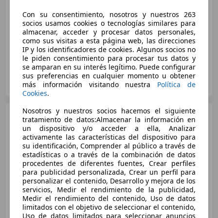
Sin
comparación
Con su consentimiento, nosotros y nuestros 263
socios usamos cookies o tecnologías similares para
05/2008
340.000 km
Diésel
139 kW (189 CV)
almacenar, acceder y procesar datos personales,
como sus visitas a esta página web, las direcciones
IP y los identificadores de cookies. Algunos socios no
le piden consentimiento para procesar tus datos y
se amparan en su interés legítimo. Puede configurar
sus preferencias en cualquier momento u obtener
Particular
más información visitando nuestra
Política de
ES-33001 Oviedo
Guar
Cookies
.
Nosotros y nuestros socios hacemos el siguiente
Mercedes-Benz E 280
tratamiento de datos:Almacenar la información en
un dispositivo y/o acceder a ella, Analizar
activamente las características del dispositivo para
su identificación, Comprender al público a través de
estadísticas o a través de la combinación de datos
€ 6.600
procedentes de diferentes fuentes, Crear perfiles
para publicidad personalizada, Crear un perfil para
Sin
comparación
personalizar el contenido, Desarrollo y mejora de los
servicios, Medir el rendimiento de la publicidad,
05/2008
340.000 km
Diésel
139 kW (189 CV)
Medir el rendimiento del contenido, Uso de datos
limitados con el objetivo de seleccionar el contenido,
Uso de datos limitados para seleccionar anuncios