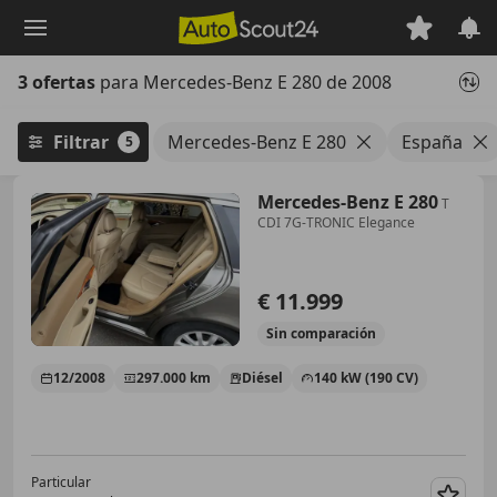
Saltar
al
contenido
3 ofertas
para Mercedes-Benz E 280 de 2008
principal
Filtrar
Mercedes-Benz E 280
España
5
Mercedes-Benz E 280
T
CDI 7G-TRONIC Elegance
€ 11.999
Sin
comparación
12/2008
297.000 km
Diésel
140 kW (190 CV)
Particular