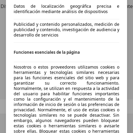
Diferente de tus criterios de búsqueda, pero posiblemente
Datos de localización geográfica precisa e
identificación mediante análisis de dispositivos
una coincidencia perfecta.
Publicidad y contenido personalizados, medición de
publicidad y contenido, investigación de audiencia y
desarrollo de servicios
¿Desea ser informado
automáticamente sobre vehículos
Funciones esenciales de la página
nuevos para su búsqueda?
Nosotros o estos proveedores utilizamos cookies o
herramientas y tecnologías similares necesarias
para las funciones esenciales del sitio web y para
Guardar búsqueda
garantizar su correcto funcionamiento.
Normalmente, se utilizan en respuesta a la actividad
del usuario para habilitar funciones importantes
como la configuración y el mantenimiento de la
información de inicio de sesión o las preferencias de
Anterior
1
/
1
Siguiente
privacidad. Normalmente, el uso de estas cookies o
tecnologías similares no se puede desactivar. Sin
embargo, algunos navegadores pueden bloquear
estas cookies o herramientas similares o avisarle
sobre ellas. Bloquear estas cookies o herramientas