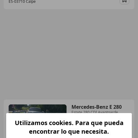
ES-03710 Calpe
Guar
Mercedes-Benz E 280
Estate 280 CDI Avantgarde
Utilizamos cookies. Para que pueda
encontrar lo que necesita.
€ 6.600