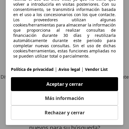
volver a introducirla en visitas posteriores. Con su
consentimiento, se transmitirá información basada
Guardar búsqueda
en el uso a los concesionarios con los que contacte.
Los proveedores utilizan algunas
cookies/herramientas para almacenar la información
que proporciona al realizar consultas de
financiación durante 30 días y reutilizarla
automáticamente durante este periodo para
completar nuevas consultas. Sin el uso de dichas
cookies/herramientas, estas funciones ampliadas no
se pueden utilizar total o parcialmente.
Explora vehículos similares
|
|
Política de privacidad
Aviso legal
Vendor List
Diferente de tus criterios de búsqueda, pero posiblemente
una coincidencia perfecta.
Aceptar y cerrar
Más información
¿Desea ser informado
Rechazar y cerrar
automáticamente sobre vehículos
nuevos para su búsqueda?