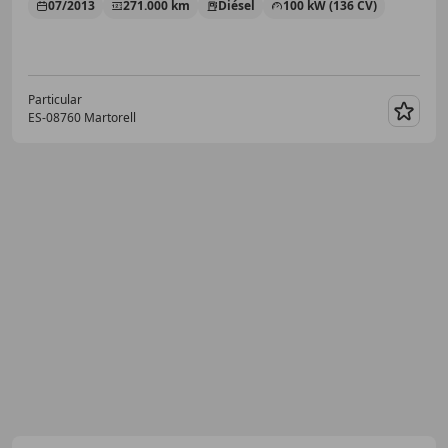
07/2013
271.000 km
Diésel
100 kW (136 CV)
Particular
ES-08760 Martorell
Guar