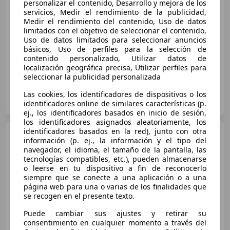
personalizar el contenido, Desarrollo y mejora de los
€ 12.500
servicios, Medir el rendimiento de la publicidad,
Medir el rendimiento del contenido, Uso de datos
Sin
comparación
limitados con el objetivo de seleccionar el contenido,
Uso de datos limitados para seleccionar anuncios
10/2013
250.000 km
Diésel
100 kW (136 CV)
básicos, Uso de perfiles para la selección de
contenido personalizado, Utilizar datos de
localización geográfica precisa, Utilizar perfiles para
seleccionar la publicidad personalizada
Particular
Las cookies, los identificadores de dispositivos o los
ES-03160 Alicante
identificadores online de similares características (p.
Guar
ej., los identificadores basados en inicio de sesión,
los identificadores asignados aleatoriamente, los
identificadores basados en la red), junto con otra
Mercedes-Benz A 200
información (p. ej., la información y el tipo del
200CDI BE AMG Line 7G-DCT
navegador, el idioma, el tamaño de la pantalla, las
tecnologías compatibles, etc.), pueden almacenarse
o leerse en tu dispositivo a fin de reconocerlo
siempre que se conecte a una aplicación o a una
€ 16.500
1
página web para una o varias de los finalidades que
se recogen en el presente texto.
Sin
comparación
Puede cambiar sus ajustes y retirar su
10/2013
118.067 km
Diésel
100 kW (136 CV)
consentimiento en cualquier momento a través del