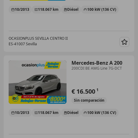
10/2013
118.067 km
Diésel
100 kW (136 CV)
OCASIONPLUS SEVILLA CENTRO II
ES-41007 Sevilla
Guar
Mercedes-Benz A 200
200CDI BE AMG Line 7G-DCT
€ 16.500
1
Sin
comparación
10/2013
118.067 km
Diésel
100 kW (136 CV)