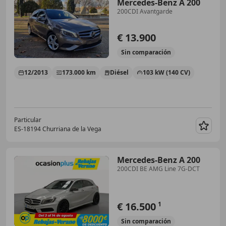
Mercedes-Benz A 200
200CDI Avantgarde
€ 13.900
Sin
comparación
12/2013
173.000 km
Diésel
103 kW (140 CV)
Particular
ES-18194 Churriana de la Vega
Guar
Mercedes-Benz A 200
200CDI BE AMG Line 7G-DCT
€ 16.500
1
Sin
comparación