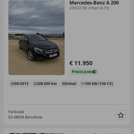
Mercedes-Benz A 200
200CDI BE Urban (4.75)
€ 11.950
Precio
justo
09/2013
208.000 km
Diésel
100 kW (136 CV)
Particular
ES-08034 Barcelona
Guar