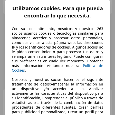
OCASIONPLUS LA MAQUINISTA II
Utilizamos cookies. Para que pueda
ES-08020 SANT ANDREU
Guar
encontrar lo que necesita.
Con su consentimiento, nosotros y nuestros 263
socios usamos cookies o tecnologías similares para
almacenar, acceder y procesar datos personales,
como sus visitas a esta página web, las direcciones
IP y los identificadores de cookies. Algunos socios no
le piden consentimiento para procesar tus datos y
se amparan en su interés legítimo. Puede configurar
sus preferencias en cualquier momento u obtener
más información visitando nuestra
Política de
Cookies
.
Nosotros y nuestros socios hacemos el siguiente
tratamiento de datos:Almacenar la información en
un dispositivo y/o acceder a ella, Analizar
activamente las características del dispositivo para
Mercedes-Benz A 200
A
su identificación, Comprender al público a través de
200CDI BE AMG Sport AMG Sport
estadísticas o a través de la combinación de datos
procedentes de diferentes fuentes, Crear perfiles
para publicidad personalizada, Crear un perfil para