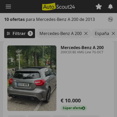
Saltar
al
contenido
10 ofertas
para Mercedes-Benz A 200 de 2013
principal
Filtrar
Mercedes-Benz A 200
España
5
Mercedes-Benz A 200
200CDI BE AMG Line 7G-DCT
€ 10.000
Súper
oferta