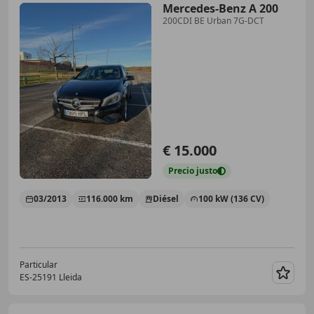
Mercedes-Benz A 200
200CDI BE Urban 7G-DCT
€ 15.000
Precio
justo
03/2013
116.000 km
Diésel
100 kW (136 CV)
Particular
ES-25191 Lleida
Guar