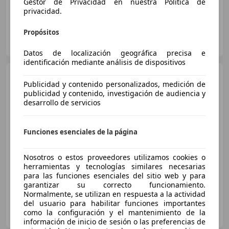
Gestor de Privacidad en nuestra Política de
privacidad.
Propósitos
OCASIONPLUS LAS ROZAS II
ES-28232 LAS ROZAS
Guar
Datos de localización geográfica precisa e
identificación mediante análisis de dispositivos
Mercedes-Benz A 200
Publicidad y contenido personalizados, medición de
200CDI BE AMG Line 7G-DCT
publicidad y contenido, investigación de audiencia y
desarrollo de servicios
€ 16.500
1
Funciones esenciales de la página
Sin
comparación
Nosotros o estos proveedores utilizamos cookies o
10/2013
118.067 km
Diésel
100 kW (136 CV)
herramientas y tecnologías similares necesarias
para las funciones esenciales del sitio web y para
garantizar su correcto funcionamiento.
Normalmente, se utilizan en respuesta a la actividad
del usuario para habilitar funciones importantes
OCASIONPLUS CIUDAD REAL
como la configuración y el mantenimiento de la
ES-13005 CIUDAD REAL
Guar
información de inicio de sesión o las preferencias de