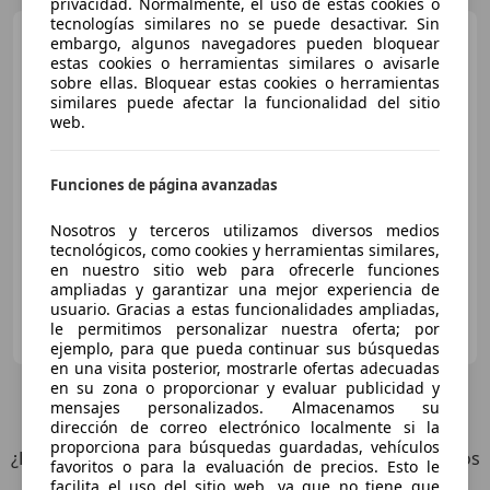
privacidad. Normalmente, el uso de estas cookies o
tecnologías similares no se puede desactivar. Sin
Mercedes-Benz A 200
embargo, algunos navegadores pueden bloquear
200CDI BE AMG Line 7G-DCT
estas cookies o herramientas similares o avisarle
sobre ellas. Bloquear estas cookies o herramientas
similares puede afectar la funcionalidad del sitio
web.
€ 14.900
Sin
comparación
Funciones de página avanzadas
07/2013
229.000 km
Diésel
100 kW (136 CV)
Nosotros y terceros utilizamos diversos medios
tecnológicos, como cookies y herramientas similares,
en nuestro sitio web para ofrecerle funciones
ampliadas y garantizar una mejor experiencia de
usuario. Gracias a estas funcionalidades ampliadas,
AUTOMOVILES JAMAL
le permitimos personalizar nuestra oferta; por
ES-30740 SAN PEDRO DEL PINATAR
Guar
ejemplo, para que pueda continuar sus búsquedas
en una visita posterior, mostrarle ofertas adecuadas
en su zona o proporcionar y evaluar publicidad y
10
Ofertas
para Mercedes-Benz A 200
mensajes personalizados. Almacenamos su
dirección de correo electrónico localmente si la
proporciona para búsquedas guardadas, vehículos
¿Desea ser informado automáticamente sobre vehículos
favoritos o para la evaluación de precios. Esto le
nuevos para su búsqueda?
facilita el uso del sitio web, ya que no tiene que