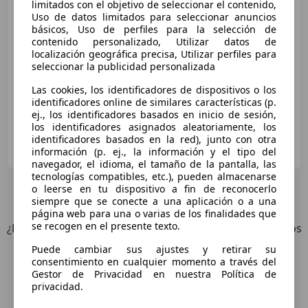
limitados con el objetivo de seleccionar el contenido,
Uso de datos limitados para seleccionar anuncios
€ 20.000
básicos, Uso de perfiles para la selección de
contenido personalizado, Utilizar datos de
Sin
comparación
localización geográfica precisa, Utilizar perfiles para
seleccionar la publicidad personalizada
07/2005
112.500 km
Gasolina
170 kW (231 CV)
Las cookies, los identificadores de dispositivos o los
identificadores online de similares características (p.
ej., los identificadores basados en inicio de sesión,
los identificadores asignados aleatoriamente, los
identificadores basados en la red), junto con otra
Particular
información (p. ej., la información y el tipo del
ES-28020 Madrid
Guar
navegador, el idioma, el tamaño de la pantalla, las
tecnologías compatibles, etc.), pueden almacenarse
o leerse en tu dispositivo a fin de reconocerlo
3
Ofertas
para Mazda RX-8
siempre que se conecte a una aplicación o a una
página web para una o varias de los finalidades que
se recogen en el presente texto.
¿Desea ser informado automáticamente sobre vehículos
nuevos para su búsqueda?
Puede cambiar sus ajustes y retirar su
consentimiento en cualquier momento a través del
Gestor de Privacidad en nuestra Política de
Guardar búsqueda
privacidad.