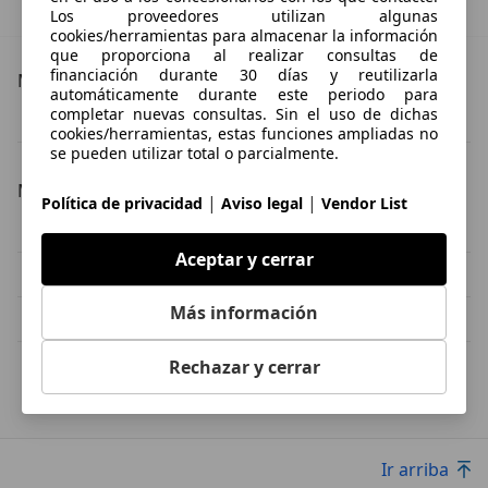
Esta información la proporciona el proveedor del certificado.
Los proveedores utilizan algunas
cookies/herramientas para almacenar la información
que proporciona al realizar consultas de
financiación durante 30 días y reutilizarla
Más detalles
automáticamente durante este periodo para
completar nuevas consultas. Sin el uso de dichas
Mazda RX-8
Mazda RX-8 Especificaciones técnicas
cookies/herramientas, estas funciones ampliadas no
se pueden utilizar total o parcialmente.
Modelos alternativos
|
|
Política de privacidad
Aviso legal
Vendor List
Mazda MX-5 Ocasión
Nissan 350Z Ocasión
Aceptar y cerrar
Nissan 370Z Ocasión
Mazda 6 Ocasión
Más información
Infiniti G37 Ocasión
Nissan 200 SX Ocasión
Rechazar y cerrar
Buscar
Mazda
Ir arriba