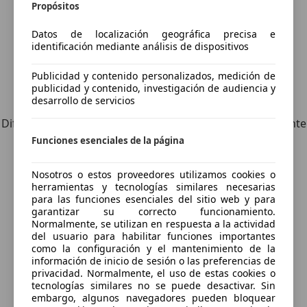
Propósitos
Datos de localización geográfica precisa e
identificación mediante análisis de dispositivos
Publicidad y contenido personalizados, medición de
publicidad y contenido, investigación de audiencia y
Explora vehículos similares
desarrollo de servicios
Diferente de tus criterios de búsqueda, pero posiblemente
una coincidencia perfecta.
Funciones esenciales de la página
Nosotros o estos proveedores utilizamos cookies o
herramientas y tecnologías similares necesarias
para las funciones esenciales del sitio web y para
¿Desea ser informado
garantizar su correcto funcionamiento.
automáticamente sobre vehículos
Normalmente, se utilizan en respuesta a la actividad
del usuario para habilitar funciones importantes
nuevos para su búsqueda?
como la configuración y el mantenimiento de la
información de inicio de sesión o las preferencias de
privacidad. Normalmente, el uso de estas cookies o
tecnologías similares no se puede desactivar. Sin
Guardar búsqueda
embargo, algunos navegadores pueden bloquear