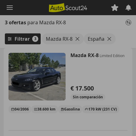
Saltar
al
contenido
3 ofertas
para Mazda RX-8
principal
Filtrar
Mazda RX-8
España
3
Mazda RX-8
Limited Edition
€ 17.500
Sin
comparación
04/2006
38.600 km
Gasolina
170 kW (231 CV)