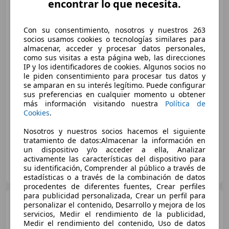
encontrar lo que necesita.
Con su consentimiento, nosotros y nuestros 263
socios usamos cookies o tecnologías similares para
almacenar, acceder y procesar datos personales,
como sus visitas a esta página web, las direcciones
IP y los identificadores de cookies. Algunos socios no
€ 12.000
le piden consentimiento para procesar tus datos y
se amparan en su interés legítimo. Puede configurar
Sin
comparación
sus preferencias en cualquier momento u obtener
más información visitando nuestra
Política de
Cookies
.
01/2004
153.000 km
Gasolina
170 kW (231 CV)
Nosotros y nuestros socios hacemos el siguiente
tratamiento de datos:Almacenar la información en
un dispositivo y/o acceder a ella, Analizar
activamente las características del dispositivo para
Particular
su identificación, Comprender al público a través de
ES-28440 Guadarrama
Guar
estadísticas o a través de la combinación de datos
procedentes de diferentes fuentes, Crear perfiles
para publicidad personalizada, Crear un perfil para
Mazda RX-8
231
personalizar el contenido, Desarrollo y mejora de los
servicios, Medir el rendimiento de la publicidad,
Medir el rendimiento del contenido, Uso de datos