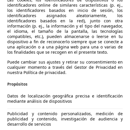
identificadores online de similares características (p. ej.,
los identificadores basados en inicio de sesión, los
identificadores asignados aleatoriamente, los
identificadores basados en la red), junto con otra
 Voyager
información (p. ej., la información y el tipo del navegador,
.8CRD Platinum 177 Aut. Platinum
el idioma, el tamaño de la pantalla, las tecnologías
compatibles, etc.), pueden almacenarse o leerse en tu
€ 9.900
dispositivo a fin de reconocerlo siempre que se conecte a
Súper
oferta
una aplicación o a una página web para una o varias de
los finalidades que se recogen en el presente texto.
Puede cambiar sus ajustes y retirar su consentimiento en
cualquier momento a través del Gestor de Privacidad en
nuestra Política de privacidad.
07/2014
220.000 km
Di
Propósitos
Datos de localización geográfica precisa e identificación
mediante análisis de dispositivos
 Madrid (Comunidad de Madrid)
Publicidad y contenido personalizados, medición de
publicidad y contenido, investigación de audiencia y
 Voyager
desarrollo de servicios
2.8 CRD Automático Platinum