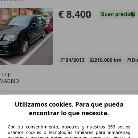
€ 8.400
Buen
precio
04/2012
219.000 km
Di
Group
 MADRID
 Voyager
Utilizamos cookies. Para que pueda
.8CRD Silver Aut. Silver
encontrar lo que necesita.
€ 6.500
Buen
precio
Con su consentimiento, nosotros y nuestros 263 socios
usamos cookies o tecnologías similares para almacenar,
acceder y procesar datos personales, como sus visitas a