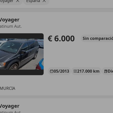
Voyager
España
 Voyager
atinum Aut.
€ 6.000
Sin
comparaci
05/2013
217.000 km
Di
 MURCIA
 Voyager
atinum Aut.