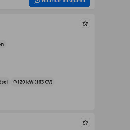
Guardar búsqueda
Guardar
ón
ésel
120 kW (163 CV)
Guardar