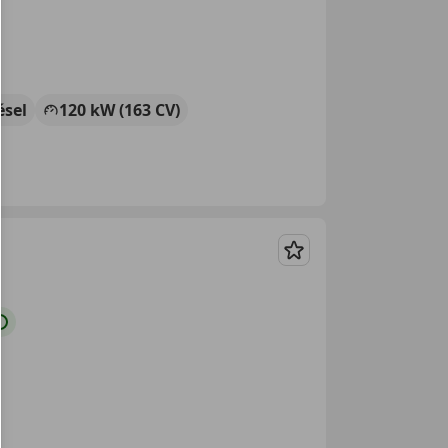
ésel
120 kW (163 CV)
Guardar