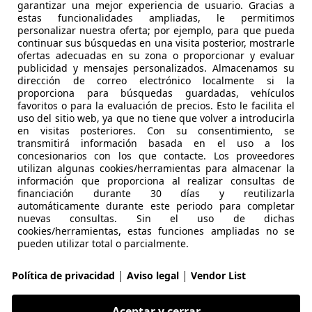
garantizar una mejor experiencia de usuario. Gracias a
estas funcionalidades ampliadas, le permitimos
personalizar nuestra oferta; por ejemplo, para que pueda
continuar sus búsquedas en una visita posterior, mostrarle
ofertas adecuadas en su zona o proporcionar y evaluar
publicidad y mensajes personalizados. Almacenamos su
12/2011
149.309 km
Di
dirección de correo electrónico localmente si la
proporciona para búsquedas guardadas, vehículos
favoritos o para la evaluación de precios. Esto le facilita el
LUS LA MAQUINISTA II
uso del sitio web, ya que no tiene que volver a introducirla
 SANT ANDREU
en visitas posteriores. Con su consentimiento, se
transmitirá información basada en el uso a los
concesionarios con los que contacte. Los proveedores
utilizan algunas cookies/herramientas para almacenar la
 Voyager
información que proporciona al realizar consultas de
ld 178 Aut.
financiación durante 30 días y reutilizarla
automáticamente durante este periodo para completar
€ 13.490
nuevas consultas. Sin el uso de dichas
Precio
justo
cookies/herramientas, estas funciones ampliadas no se
pueden utilizar total o parcialmente.
|
|
Política de privacidad
Aviso legal
Vendor List
Aceptar y cerrar