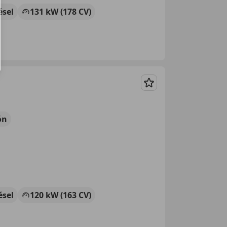
ésel
131 kW (178 CV)
Guardar
ón
ésel
120 kW (163 CV)