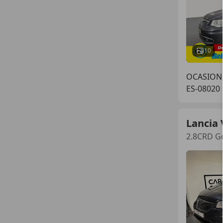
10
OCASIONP
ES-08020
Lancia
2.8CRD Go