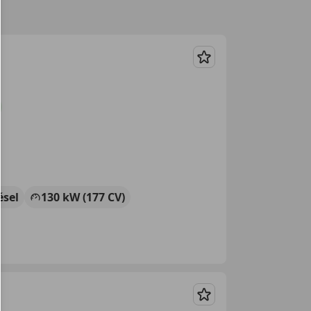
Guardar
ésel
130 kW (177 CV)
Guardar