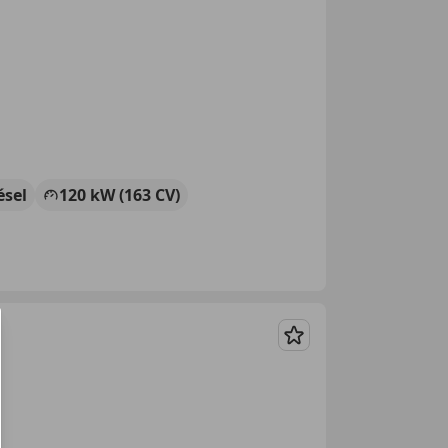
ésel
120 kW (163 CV)
Guardar