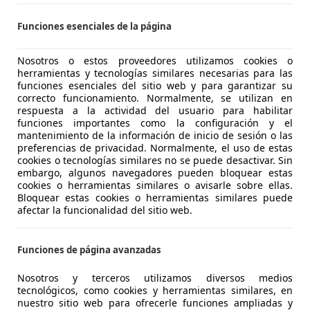
€ 16.900
Funciones esenciales de la página
Sin
compara
Nosotros o estos proveedores utilizamos cookies o
herramientas y tecnologías similares necesarias para las
funciones esenciales del sitio web y para garantizar su
correcto funcionamiento. Normalmente, se utilizan en
respuesta a la actividad del usuario para habilitar
funciones importantes como la configuración y el
mantenimiento de la información de inicio de sesión o las
11/2012
113.000 km
Di
preferencias de privacidad. Normalmente, el uso de estas
cookies o tecnologías similares no se puede desactivar. Sin
embargo, algunos navegadores pueden bloquear estas
 Palma
cookies o herramientas similares o avisarle sobre ellas.
Bloquear estas cookies o herramientas similares puede
afectar la funcionalidad del sitio web.
 Voyager
ld Aut.
Funciones de página avanzadas
€ 13.500
Nosotros y terceros utilizamos diversos medios
1
Precio
just
tecnológicos, como cookies y herramientas similares, en
nuestro sitio web para ofrecerle funciones ampliadas y