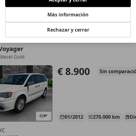
04/2015
190.000 km
Di
Más información
 SAN SEBASTIAN DE LOS REYES
Rechazar y cerrar
 Voyager
diesel Gold
€ 8.900
Sin
comparaci
01/2012
270.000 km
Di
KC