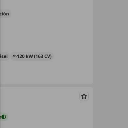
ción
ésel
120 kW (163 CV)
Guardar
o