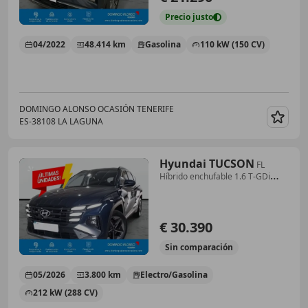
Precio
justo
04/2022
48.414 km
Gasolina
110 kW (150 CV)
DOMINGO ALONSO OCASIÓN TENERIFE
ES-38108 LA LAGUNA
Guar
Hyundai TUCSON
FL
Híbrido enchufable 1.6 T-GDi
(288 CV) AT6 2WD
€ 30.390
Sin
comparación
05/2026
3.800 km
Electro/Gasolina
212 kW (288 CV)