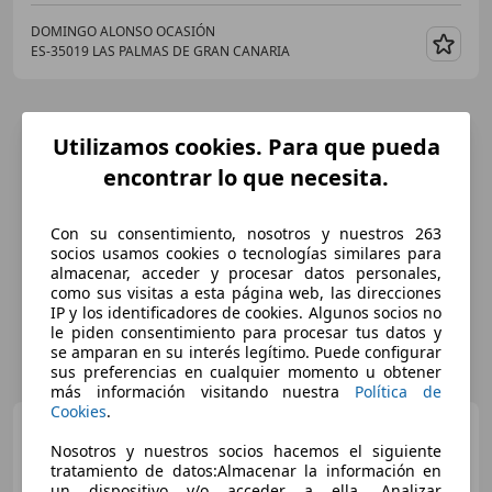
DOMINGO ALONSO OCASIÓN
ES-35019 LAS PALMAS DE GRAN CANARIA
Guar
Utilizamos cookies. Para que pueda
encontrar lo que necesita.
Con su consentimiento, nosotros y nuestros 263
socios usamos cookies o tecnologías similares para
almacenar, acceder y procesar datos personales,
como sus visitas a esta página web, las direcciones
IP y los identificadores de cookies. Algunos socios no
le piden consentimiento para procesar tus datos y
se amparan en su interés legítimo. Puede configurar
sus preferencias en cualquier momento u obtener
más información visitando nuestra
Política de
Cookies
.
Hyundai TUCSON
FL
Híbrido enchufable 1.6 T-GDi
Nosotros y nuestros socios hacemos el siguiente
(253 CV) AT6 2WD
tratamiento de datos:Almacenar la información en
un dispositivo y/o acceder a ella, Analizar