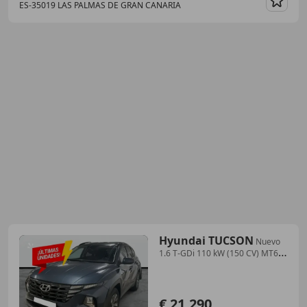
ES-35019 LAS PALMAS DE GRAN CANARIA
Guar
Hyundai TUCSON
Nuevo
1.6 T-GDi 110 kW (150 CV) MT6
2WD Sense
€ 21.290