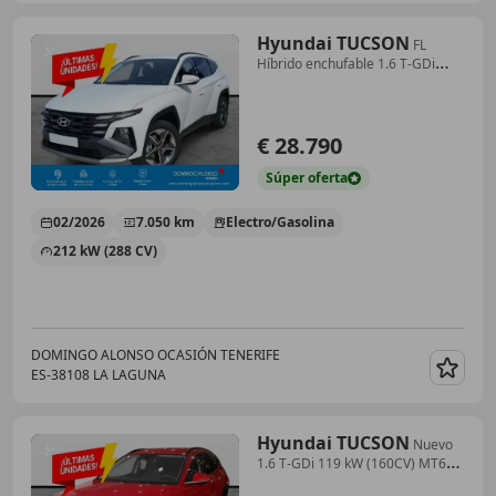
Hyundai TUCSON
FL
Híbrido enchufable 1.6 T-GDi
(288 CV) AT6 2WD
€ 28.790
Súper
oferta
02/2026
7.050 km
Electro/Gasolina
212 kW (288 CV)
DOMINGO ALONSO OCASIÓN TENERIFE
ES-38108 LA LAGUNA
Guar
Hyundai TUCSON
Nuevo
1.6 T-GDi 119 kW (160CV) MT6
2WD Smart