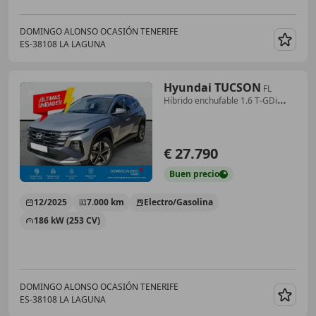
DOMINGO ALONSO OCASIÓN TENERIFE
ES-38108 LA LAGUNA
Guar
Hyundai TUCSON
FL
Híbrido enchufable 1.6 T-GDi
(253 CV) AT6 2WD
€ 27.790
Buen
precio
12/2025
7.000 km
Electro/Gasolina
186 kW (253 CV)
DOMINGO ALONSO OCASIÓN TENERIFE
ES-38108 LA LAGUNA
Guar