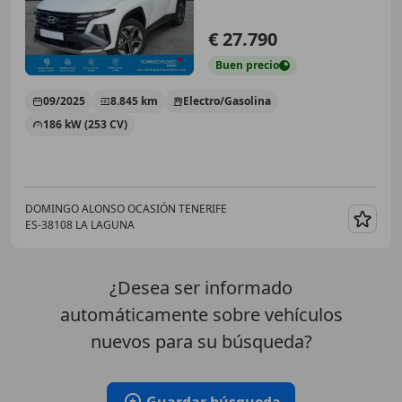
€ 27.790
Buen
precio
09/2025
8.845 km
Electro/Gasolina
186 kW (253 CV)
DOMINGO ALONSO OCASIÓN TENERIFE
ES-38108 LA LAGUNA
Guar
¿Desea ser informado
automáticamente sobre vehículos
nuevos para su búsqueda?