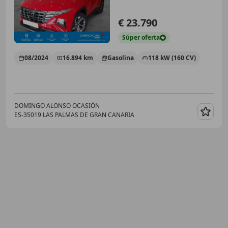
€ 23.790
Súper
oferta
08/2024
16.894 km
Gasolina
118 kW (160 CV)
DOMINGO ALONSO OCASIÓN
ES-35019 LAS PALMAS DE GRAN CANARIA
Guar