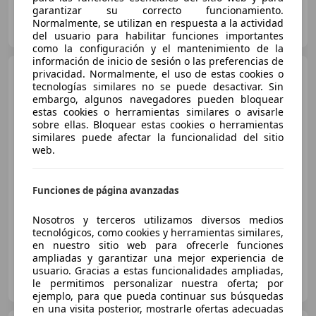
garantizar su correcto funcionamiento.
DOMINGO ALONSO OCASIÓN
Normalmente, se utilizan en respuesta a la actividad
ES-35019 LAS PALMAS DE GRAN CANARIA
Guar
del usuario para habilitar funciones importantes
como la configuración y el mantenimiento de la
información de inicio de sesión o las preferencias de
Hyundai TUCSON
privacidad. Normalmente, el uso de estas cookies o
FL
Híbrido enchufable 1.6 T-GDi
tecnologías similares no se puede desactivar. Sin
(253 CV) AT6 2WD
embargo, algunos navegadores pueden bloquear
estas cookies o herramientas similares o avisarle
sobre ellas. Bloquear estas cookies o herramientas
€ 28.790
similares puede afectar la funcionalidad del sitio
web.
Buen
precio
03/2025
5.521 km
Electro/Gasolina
Funciones de página avanzadas
186 kW (253 CV)
Nosotros y terceros utilizamos diversos medios
tecnológicos, como cookies y herramientas similares,
en nuestro sitio web para ofrecerle funciones
ampliadas y garantizar una mejor experiencia de
usuario. Gracias a estas funcionalidades ampliadas,
DOMINGO ALONSO OCASIÓN
le permitimos personalizar nuestra oferta; por
ES-35019 LAS PALMAS DE GRAN CANARIA
Guar
ejemplo, para que pueda continuar sus búsquedas
en una visita posterior, mostrarle ofertas adecuadas