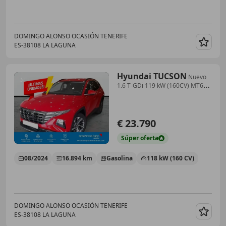
DOMINGO ALONSO OCASIÓN TENERIFE
ES-38108 LA LAGUNA
Guar
Hyundai TUCSON
Nuevo
1.6 T-GDi 119 kW (160CV) MT6
2WD Smart
€ 23.790
Súper
oferta
08/2024
16.894 km
Gasolina
118 kW (160 CV)
DOMINGO ALONSO OCASIÓN TENERIFE
ES-38108 LA LAGUNA
Guar