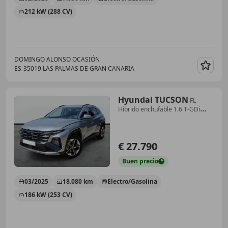
212 kW (288 CV)
DOMINGO ALONSO OCASIÓN
ES-35019 LAS PALMAS DE GRAN CANARIA
Guar
Hyundai TUCSON
FL
Híbrido enchufable 1.6 T-GDi
(253 CV) AT6 2WD
€ 27.790
Buen
precio
03/2025
18.080 km
Electro/Gasolina
186 kW (253 CV)