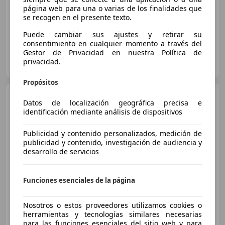
página web para una o varias de los finalidades que
06/2025
5.050 km
Gasolina
118 kW (160 CV)
se recogen en el presente texto.
Puede cambiar sus ajustes y retirar su
consentimiento en cualquier momento a través del
Gestor de Privacidad en nuestra Política de
DOMINGO ALONSO OCASIÓN
privacidad.
ES-35019 LAS PALMAS DE GRAN CANARIA
Guar
Propósitos
Hyundai TUCSON
FL
Datos de localización geográfica precisa e
Híbrido enchufable 1.6 T-GDi
identificación mediante análisis de dispositivos
(288 CV) AT6 2WD
Publicidad y contenido personalizados, medición de
€ 30.390
publicidad y contenido, investigación de audiencia y
desarrollo de servicios
Sin
comparación
05/2026
3.800 km
Electro/Gasolina
Funciones esenciales de la página
212 kW (288 CV)
Nosotros o estos proveedores utilizamos cookies o
herramientas y tecnologías similares necesarias
para las funciones esenciales del sitio web y para