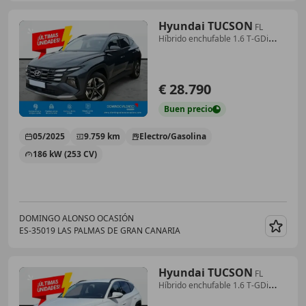
Hyundai TUCSON
FL
Híbrido enchufable 1.6 T-GDi
(253 CV) AT6 2WD
€ 28.790
Buen
precio
05/2025
9.759 km
Electro/Gasolina
186 kW (253 CV)
DOMINGO ALONSO OCASIÓN
ES-35019 LAS PALMAS DE GRAN CANARIA
Guar
Hyundai TUCSON
FL
Híbrido enchufable 1.6 T-GDi
(253 CV) AT6 2WD