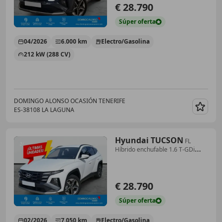
€ 28.790
Súper
oferta
04/2026
6.000 km
Electro/Gasolina
212 kW (288 CV)
DOMINGO ALONSO OCASIÓN TENERIFE
ES-38108 LA LAGUNA
Guar
Hyundai TUCSON
FL
Híbrido enchufable 1.6 T-GDi
(288 CV) AT6 2WD
€ 28.790
Súper
oferta
02/2026
7.050 km
Electro/Gasolina