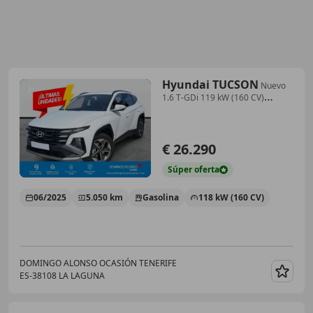
Hyundai TUCSON
Nuevo
1.6 T-GDi 119 kW (160 CV)
Híbrido 48V iMT6
€ 26.290
Súper
oferta
06/2025
5.050 km
Gasolina
118 kW (160 CV)
DOMINGO ALONSO OCASIÓN TENERIFE
ES-38108 LA LAGUNA
Guar