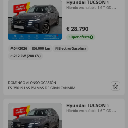
Hyundai TUCSON
FL
Híbrido enchufable 1.6 T-GDi
(288 CV) AT6 2WD
€ 28.790
Súper
oferta
04/2026
6.000 km
Electro/Gasolina
212 kW (288 CV)
DOMINGO ALONSO OCASIÓN
ES-35019 LAS PALMAS DE GRAN CANARIA
Guar
Hyundai TUCSON
FL
Híbrido enchufable 1.6 T-GDi
(288 CV) AT6 2WD