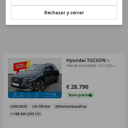
Rechazar y cerrar
Hyundai TUCSON
FL
Híbrido enchufable 1.6 T-GDi
(253 CV) AT6 2WD
€ 28.790
Buen
precio
05/2025
9.759 km
Electro/Gasolina
186 kW (253 CV)