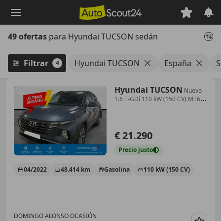
Saltar
al
contenido
49 ofertas
para Hyundai TUCSON sedán
principal
Filtrar
Hyundai TUCSON
España
S
4
Hyundai TUCSON
Nuevo
1.6 T-GDi 110 kW (150 CV) MT6
2WD Sense
€ 21.290
Precio
justo
04/2022
48.414 km
Gasolina
110 kW (150 CV)
DOMINGO ALONSO OCASIÓN