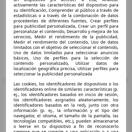
activamente las características del dispositivo para
€ 27.790
su identificación, Comprender al público a través de
estadísticas o a través de la combinación de datos
Buen
precio
procedentes de diferentes fuentes, Crear perfiles
para publicidad personalizada, Crear un perfil para
03/2025
18.080 km
Electro/Gasolina
personalizar el contenido, Desarrollo y mejora de los
servicios, Medir el rendimiento de la publicidad,
186 kW (253 CV)
Medir el rendimiento del contenido, Uso de datos
limitados con el objetivo de seleccionar el contenido,
Uso de datos limitados para seleccionar anuncios
básicos, Uso de perfiles para la selección de
contenido personalizado, Utilizar datos de
DOMINGO ALONSO OCASIÓN TENERIFE
localización geográfica precisa, Utilizar perfiles para
ES-38108 LA LAGUNA
Guar
seleccionar la publicidad personalizada
Las cookies, los identificadores de dispositivos o los
Hyundai TUCSON
identificadores online de similares características (p.
Nuevo
ej., los identificadores basados en inicio de sesión,
1.6 T-GDi 119 kW (160 CV)
los identificadores asignados aleatoriamente, los
Híbrido 48V iMT6
identificadores basados en la red), junto con otra
información (p. ej., la información y el tipo del
€ 26.290
navegador, el idioma, el tamaño de la pantalla, las
tecnologías compatibles, etc.), pueden almacenarse
Súper
oferta
o leerse en tu dispositivo a fin de reconocerlo
siempre que se conecte a una aplicación o a una