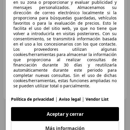
en su zona o proporcionar y evaluar publicidad y
Hyundai TUCSON
FL
mensajes personalizados. Almacenamos su
Híbrido enchufable 1.6 T-GDi
dirección de correo electrónico localmente si la
(253 CV) AT6 2WD
proporciona para búsquedas guardadas, vehículos
favoritos o para la evaluación de precios. Esto le
facilita el uso del sitio web, ya que no tiene que
€ 28.790
volver a introducirla en visitas posteriores. Con su
consentimiento, se transmitirá información basada
Buen
precio
en el uso a los concesionarios con los que contacte.
Los proveedores utilizan algunas
03/2025
5.521 km
Electro/Gasolina
cookies/herramientas para almacenar la información
que proporciona al realizar consultas de
186 kW (253 CV)
financiación durante 30 días y reutilizarla
automáticamente durante este periodo para
completar nuevas consultas. Sin el uso de dichas
cookies/herramientas, estas funciones ampliadas no
se pueden utilizar total o parcialmente.
DOMINGO ALONSO OCASIÓN TENERIFE
ES-38108 LA LAGUNA
Guar
|
|
Política de privacidad
Aviso legal
Vendor List
Aceptar y cerrar
Más información