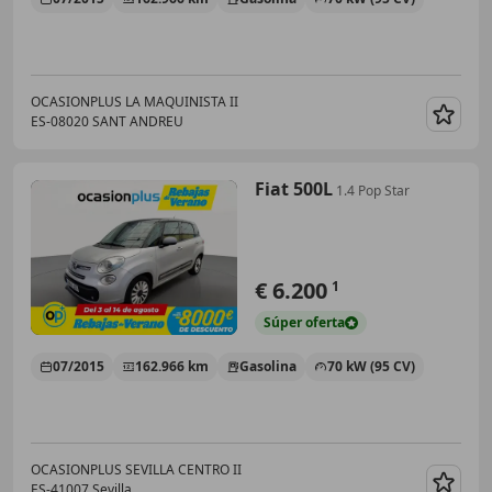
OCASIONPLUS LA MAQUINISTA II
ES-08020 SANT ANDREU
Guar
Fiat 500L
1.4 Pop Star
€ 6.200
1
Súper
oferta
07/2015
162.966 km
Gasolina
70 kW (95 CV)
OCASIONPLUS SEVILLA CENTRO II
ES-41007 Sevilla