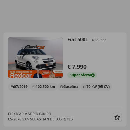
Fiat 500L
1.4 Lounge
€ 7.990
Súper
oferta
07/2019
102.500 km
Gasolina
70 kW (95 CV)
FLEXICAR MADRID GRUPO
ES-2870 SAN SEBASTIAN DE LOS REYES
Guar