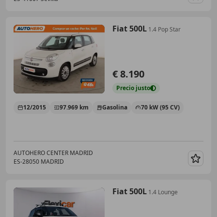
Guar
Fiat 500L
1.4 Pop Star
€ 8.190
Precio
justo
12/2015
97.969 km
Gasolina
70 kW (95 CV)
AUTOHERO CENTER MADRID
ES-28050 MADRID
Guar
Fiat 500L
1.4 Lounge