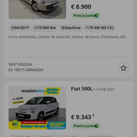
€ 8.900
Precio
justo
04/2017
75.000 km
Gasolina
70 kW (95 CV)
Faros antiniebla, Llantas de aleación, Sensor de lluvia, Elevalunas eléctrico, Climatizador automático, ESP, ABS, Airbag del conductor
SEAT VIGILSA
ES-18015 GRANADA
Guar
Fiat 500L
1.4 Pop Star
€ 9.343
1
Precio
justo