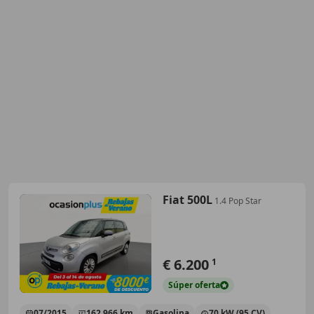
Fiat 500L
1.4 Pop Star
€ 6.200
1
Súper
oferta
07/2015
162.966 km
Gasolina
70 kW (95 CV)