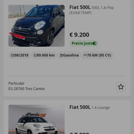
Fiat 500L
500L 1.4i Pop
(EU6d-TEMP)
€ 9.200
Precio
justo
08/2018
89.000 km
Gasolina
70 kW (95 CV)
Particular
ES-28760 Tres Cantos
Guar
Fiat 500L
1.4 Lounge