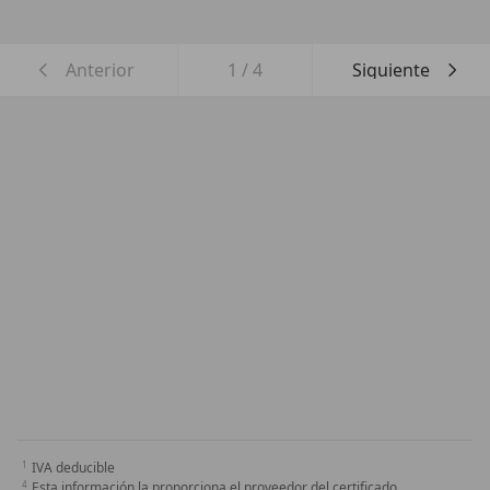
Anterior
1
/
4
Siguiente
IVA deducible
Esta información la proporciona el proveedor del certificado.