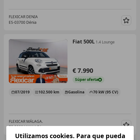
FLEXICAR DENIA
ES-03700 Dénia
Guar
Fiat 500L
1.4 Lounge
€ 7.990
Súper
oferta
07/2019
102.500 km
Gasolina
70 kW (95 CV)
FLEXICAR MÁLAGA.
ES-29004 MALAGA
Guar
Utilizamos cookies. Para que pueda