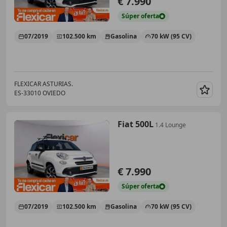
€ 7.990
Súper
oferta
07/2019
102.500 km
Gasolina
70 kW (95 CV)
FLEXICAR ASTURIAS.
ES-33010 OVIEDO
Guar
Fiat 500L
1.4 Lounge
€ 7.990
Súper
oferta
07/2019
102.500 km
Gasolina
70 kW (95 CV)