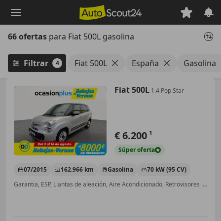
Saltar
al
contenido
66 ofertas
para Fiat 500L gasolina
principal
Filtrar
Fiat 500L
España
Gasolina
4
Fiat 500L
1.4 Pop Star
€ 6.200
1
Súper
oferta
07/2015
162.966 km
Gasolina
70 kW (95 CV)
Garantia, ESP, Llantas de aleación, Aire Acondicionado, Retrovisores laterales eléctricos, Airbag acompañante