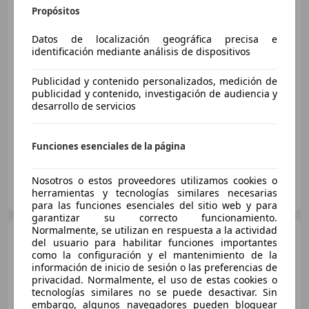
Propósitos
Datos de localización geográfica precisa e
identificación mediante análisis de dispositivos
€ 6.900
Publicidad y contenido personalizados, medición de
Precio
justo
publicidad y contenido, investigación de audiencia y
desarrollo de servicios
12/2014
160.000 km
Gasolina
70 kW (95 CV)
Funciones esenciales de la página
Nosotros o estos proveedores utilizamos cookies o
Particular
herramientas y tecnologías similares necesarias
ES-46185 la Pobla de Vallbona
Guar
para las funciones esenciales del sitio web y para
garantizar su correcto funcionamiento.
Normalmente, se utilizan en respuesta a la actividad
Fiat 500L
1.4 Lounge
del usuario para habilitar funciones importantes
como la configuración y el mantenimiento de la
información de inicio de sesión o las preferencias de
privacidad. Normalmente, el uso de estas cookies o
tecnologías similares no se puede desactivar. Sin
€ 8.999
1
embargo, algunos navegadores pueden bloquear