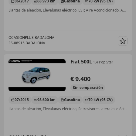
06/2017
68.973 km
Gasolina
70 kW (95 CV)
Llantas de aleación, Elevalunas eléctrico, ESP, Aire Acondicionado, ABS, Airbags laterales, Airbag acompañante
OCASIONPLUS BADALONA
ES-08915 BADALONA
Guar
Fiat 500L
1.4 Pop Star
€ 9.400
Sin
comparación
07/2015
98.600 km
Gasolina
70 kW (95 CV)
Llantas de aleación, Elevalunas eléctrico, Retrovisores laterales eléctricos, Aire Acondicionado, ESP, Airbags laterales, Airbag acompañante, ABS