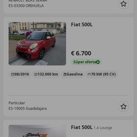
RENAULT BLAS SERNA
ES-03300 ORIHUELA
Guar
Fiat 500L
€ 6.700
Súper
oferta
08/2016
132.000 km
Gasolina
70 kW (95 CV)
Particular
ES-19005 Guadalajara
Guar
Fiat 500L
1.4 Lounge