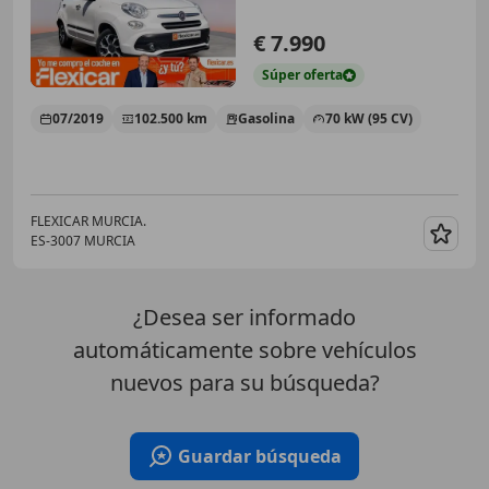
€ 7.990
Súper
oferta
07/2019
102.500 km
Gasolina
70 kW (95 CV)
FLEXICAR MURCIA.
ES-3007 MURCIA
Guar
¿Desea ser informado
automáticamente sobre vehículos
nuevos para su búsqueda?
Guardar búsqueda