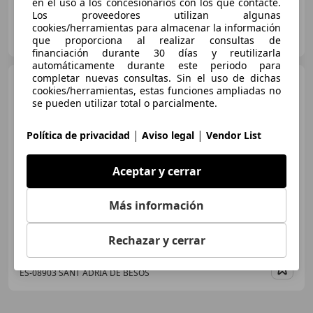
en el uso a los concesionarios con los que contacte.
Los proveedores utilizan algunas
FLEXICAR MADRID GRUPO
cookies/herramientas para almacenar la información
ES-2870 SAN SEBASTIAN DE LOS REYES
que proporciona al realizar consultas de
Guar
financiación durante 30 días y reutilizarla
automáticamente durante este periodo para
completar nuevas consultas. Sin el uso de dichas
Fiat 500L
1.4 Pop Star
cookies/herramientas, estas funciones ampliadas no
se pueden utilizar total o parcialmente.
|
|
Política de privacidad
Aviso legal
Vendor List
€ 8.190
Precio
justo
Aceptar y cerrar
12/2015
97.969 km
Gasolina
70 kW (95 CV)
Más información
Rechazar y cerrar
AUTOHERO BARCELONA
ES-08903 SANT ADRIÀ DE BESÒS
Guar