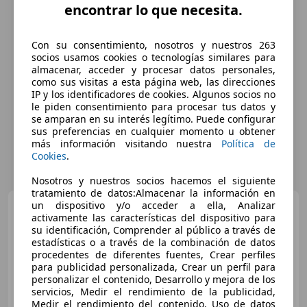
encontrar lo que necesita.
Con su consentimiento, nosotros y nuestros 263
socios usamos cookies o tecnologías similares para
almacenar, acceder y procesar datos personales,
como sus visitas a esta página web, las direcciones
IP y los identificadores de cookies. Algunos socios no
le piden consentimiento para procesar tus datos y
se amparan en su interés legítimo. Puede configurar
sus preferencias en cualquier momento u obtener
más información visitando nuestra
Política de
Cookies
.
Nosotros y nuestros socios hacemos el siguiente
tratamiento de datos:Almacenar la información en
un dispositivo y/o acceder a ella, Analizar
Fiat 500L
1.4 Pop Star
activamente las características del dispositivo para
su identificación, Comprender al público a través de
estadísticas o a través de la combinación de datos
procedentes de diferentes fuentes, Crear perfiles
para publicidad personalizada, Crear un perfil para
€ 6.200
1
personalizar el contenido, Desarrollo y mejora de los
Súper
oferta
servicios, Medir el rendimiento de la publicidad,
Medir el rendimiento del contenido, Uso de datos