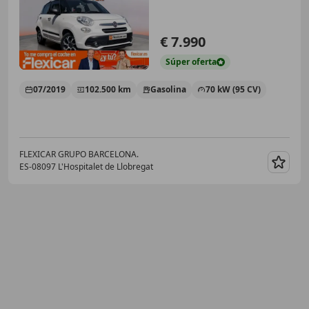
€ 7.990
Súper
oferta
07/2019
102.500 km
Gasolina
70 kW (95 CV)
FLEXICAR GRUPO BARCELONA.
ES-08097 L'Hospitalet de Llobregat
Guar