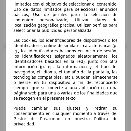
limitados con el objetivo de seleccionar el contenido,
07/2015
162.966 km
Gasolina
70 kW (95 CV)
Uso de datos limitados para seleccionar anuncios
básicos, Uso de perfiles para la selección de
contenido personalizado, Utilizar datos de
localización geográfica precisa, Utilizar perfiles para
seleccionar la publicidad personalizada
OCASIONPLUS LAS ROZAS II
ES-28232 LAS ROZAS
Guar
Las cookies, los identificadores de dispositivos o los
identificadores online de similares características (p.
ej., los identificadores basados en inicio de sesión,
Fiat 500L
500L 1.4 Lounge
los identificadores asignados aleatoriamente, los
Lounge
identificadores basados en la red), junto con otra
información (p. ej., la información y el tipo del
navegador, el idioma, el tamaño de la pantalla, las
tecnologías compatibles, etc.), pueden almacenarse
o leerse en tu dispositivo a fin de reconocerlo
siempre que se conecte a una aplicación o a una
página web para una o varias de los finalidades que
se recogen en el presente texto.
Puede cambiar sus ajustes y retirar su
consentimiento en cualquier momento a través del
Gestor de Privacidad en nuestra Política de
privacidad.