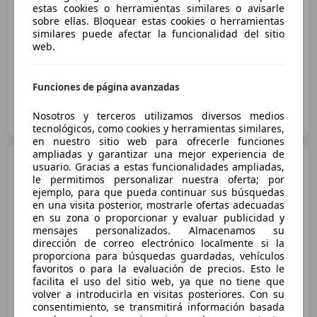
estas cookies o herramientas similares o avisarle
Sin
comparación
sobre ellas. Bloquear estas cookies o herramientas
similares puede afectar la funcionalidad del sitio
03/2013
99.000 km
Gasolina
70 kW (95 CV)
web.
Funciones de página avanzadas
MUNDIAUTO 2000, S.L.
Nosotros y terceros utilizamos diversos medios
ES-8820 EL PRAT DE LLOBREGAT
Guar
tecnológicos, como cookies y herramientas similares,
en nuestro sitio web para ofrecerle funciones
ampliadas y garantizar una mejor experiencia de
Fiat 500L
1.4 120th
usuario. Gracias a estas funcionalidades ampliadas,
Aniversario
le permitimos personalizar nuestra oferta; por
ejemplo, para que pueda continuar sus búsquedas
en una visita posterior, mostrarle ofertas adecuadas
en su zona o proporcionar y evaluar publicidad y
€ 10.990
mensajes personalizados. Almacenamos su
dirección de correo electrónico localmente si la
Sin
comparación
proporciona para búsquedas guardadas, vehículos
favoritos o para la evaluación de precios. Esto le
11/2019
49.198 km
Gasolina
70 kW (95 CV)
facilita el uso del sitio web, ya que no tiene que
volver a introducirla en visitas posteriores. Con su
consentimiento, se transmitirá información basada