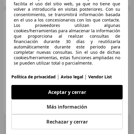
Guar
facilita el uso del sitio web, ya que no tiene que
volver a introducirla en visitas posteriores. Con su
consentimiento, se transmitirá información basada
Fiat 500
Dolcevita 1.0 Hybrid
en el uso a los concesionarios con los que contacte.
51KW 70 CV
Los proveedores utilizan algunas
cookies/herramientas para almacenar la información
que proporciona al realizar consultas de
financiación durante 30 días y reutilizarla
€ 11.450
automáticamente durante este periodo para
completar nuevas consultas. Sin el uso de dichas
Sin
comparación
cookies/herramientas, estas funciones ampliadas no
se pueden utilizar total o parcialmente.
01/2023
51.000 km
Electro/Gasolina
51 kW (69 CV)
|
|
Política de privacidad
Aviso legal
Vendor List
Aceptar y cerrar
MIÑA CAR
Más información
ES-29003 MALAGA
Guar
Rechazar y cerrar