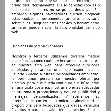
información de inicio de sesión o las preferencias de
privacidad. Normalmente, el uso de estas cookies o
tecnologías similares no se puede desactivar. Sin
embargo, algunos navegadores pueden bloquear
MIÑA CAR
estas cookies o herramientas similares o avisarle
ES-29003 MALAGA
Guar
sobre ellas. Bloquear estas cookies o herramientas
similares puede afectar la funcionalidad del sitio
web.
Fiat 500
Dolcevita 1.0 Hybrid
51KW 70 CV
Funciones de página avanzadas
Nosotros y terceros utilizamos diversos medios
€ 11.150
tecnológicos, como cookies y herramientas similares,
en nuestro sitio web para ofrecerle funciones
Sin
comparación
ampliadas y garantizar una mejor experiencia de
usuario. Gracias a estas funcionalidades ampliadas,
01/2022
56.000 km
Electro/Gasolina
le permitimos personalizar nuestra oferta; por
51 kW (69 CV)
ejemplo, para que pueda continuar sus búsquedas
en una visita posterior, mostrarle ofertas adecuadas
en su zona o proporcionar y evaluar publicidad y
mensajes personalizados. Almacenamos su
dirección de correo electrónico localmente si la
proporciona para búsquedas guardadas, vehículos
MIÑA CAR
favoritos o para la evaluación de precios. Esto le
ES-29003 MALAGA