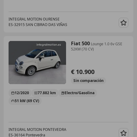
INTEGRAL MOTION OURENSE
ES-32915 SAN CIBRAO DAS VIÑAS
Guar
Fiat 500
Lounge 1.0 6v GSE
52KW (70 CV)
€ 10.900
Sin
comparación
12/2020
77.882 km
Electro/Gasolina
51 kW (69 CV)
INTEGRAL MOTION PONTEVEDRA
ES-36164 Pontevedra
Guar