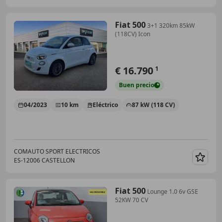
Fiat 500
3+1 320km 85kW
(118CV) Icon
€ 16.790
1
Buen
precio
04/2023
10 km
Eléctrico
87 kW (118 CV)
COMAUTO SPORT ELECTRICOS
ES-12006 CASTELLON
Guar
Fiat 500
Lounge 1.0 6v GSE
52KW 70 CV