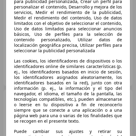
para publicidad personalizada, Crear un perfil para
personalizar el contenido, Desarrollo y mejora de los
servicios, Medir el rendimiento de la publicidad,
€ 11.490
Medir el rendimiento del contenido, Uso de datos
limitados con el objetivo de seleccionar el contenido,
Sin
comparación
Uso de datos limitados para seleccionar anuncios
básicos, Uso de perfiles para la selección de
01/2022
55.000 km
Electro/Gasolina
contenido personalizado, Utilizar datos de
51 kW (69 CV)
localización geográfica precisa, Utilizar perfiles para
seleccionar la publicidad personalizada
Las cookies, los identificadores de dispositivos o los
identificadores online de similares características (p.
ej., los identificadores basados en inicio de sesión,
MIÑA CAR
los identificadores asignados aleatoriamente, los
ES-29003 MALAGA
Guar
identificadores basados en la red), junto con otra
información (p. ej., la información y el tipo del
navegador, el idioma, el tamaño de la pantalla, las
Fiat 500
Dolcevita 1.0 Hybrid
tecnologías compatibles, etc.), pueden almacenarse
51KW 70 CV
o leerse en tu dispositivo a fin de reconocerlo
siempre que se conecte a una aplicación o a una
página web para una o varias de los finalidades que
se recogen en el presente texto.
€ 11.250
Puede cambiar sus ajustes y retirar su
Sin
comparación