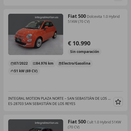
Fiat 500
Dolcevita 1.0 Hybrid
51KW (70 CV)
€ 10.990
Sin
comparación
07/2022
84.976 km
Electro/Gasolina
51 kW (69 CV)
INTEGRAL MOTION PLAZA NORTE – SAN SEBASTIÁN DE LOS REYES
ES-28703 SAN SEBASTIÁN DE LOS REYES
Guar
Fiat 500
Cult 1.0 Hybrid 51KW
(70 CV)