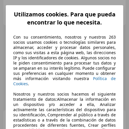
Utilizamos cookies. Para que pueda
MIÑA CAR
ES-29003 MALAGA
Guar
encontrar lo que necesita.
Con su consentimiento, nosotros y nuestros 263
socios usamos cookies o tecnologías similares para
almacenar, acceder y procesar datos personales,
como sus visitas a esta página web, las direcciones
IP y los identificadores de cookies. Algunos socios no
le piden consentimiento para procesar tus datos y
se amparan en su interés legítimo. Puede configurar
sus preferencias en cualquier momento u obtener
más información visitando nuestra
Política de
Cookies
.
Nosotros y nuestros socios hacemos el siguiente
tratamiento de datos:Almacenar la información en
un dispositivo y/o acceder a ella, Analizar
activamente las características del dispositivo para
su identificación, Comprender al público a través de
Fiat 500
Dolcevita 1.0 Hybrid
estadísticas o a través de la combinación de datos
51KW 70 CV
procedentes de diferentes fuentes, Crear perfiles