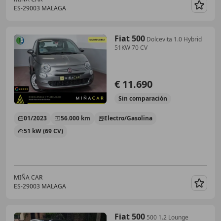
ES-29003 MALAGA
Guar
Fiat 500
Dolcevita 1.0 Hybrid
51KW 70 CV
€ 11.690
Sin
comparación
01/2023
56.000 km
Electro/Gasolina
51 kW (69 CV)
MIÑA CAR
ES-29003 MALAGA
Guar
Fiat 500
500 1.2 Lounge