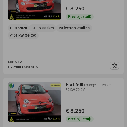
€ 8.250
Precio
justo
01/2020
113.000 km
Electro/Gasolina
51 kW (69 CV)
MIÑA CAR
ES-29003 MALAGA
Guar
Fiat 500
Lounge 1.0 6v GSE
52KW 70 CV
€ 8.250
Precio
justo