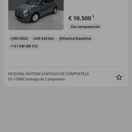
€ 10.500
1
Sin
comparación
05/2022
69.544 km
Electro/Gasolina
51 kW (69 CV)
INTEGRAL MOTION SANTIAGO DE COMPOSTELA
ES-15898 Santiago de Compostela
Guar