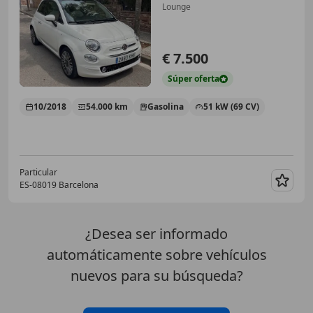
Lounge
€ 7.500
Súper
oferta
10/2018
54.000 km
Gasolina
51 kW (69 CV)
Particular
ES-08019 Barcelona
Guar
¿Desea ser informado
automáticamente sobre vehículos
nuevos para su búsqueda?