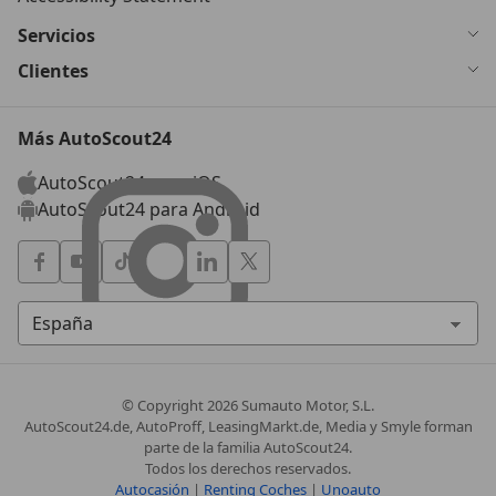
Servicios
Clientes
Más AutoScout24
AutoScout24 para iOS
AutoScout24 para Android
© Copyright
2026
Sumauto Motor, S.L.
AutoScout24.de, AutoProff, LeasingMarkt.de, Media y Smyle forman
parte de la familia AutoScout24.
Todos los derechos reservados.
Autocasión
|
Renting Coches
|
Unoauto