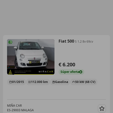
Fiat 500
S 1.2 8v 69cv
€ 6.200
Súper
oferta
01/2015
112.000 km
Gasolina
50 kW (68 CV)
MIÑA CAR
ES-29003 MALAGA
Guar