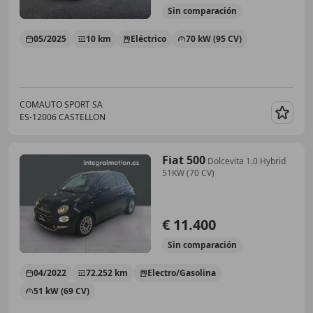
Sin
comparación
05/2025
10 km
Eléctrico
70 kW (95 CV)
COMAUTO SPORT SA
ES-12006 CASTELLON
Guar
Fiat 500
Dolcevita 1.0 Hybrid
51KW (70 CV)
€ 11.400
Sin
comparación
04/2022
72.252 km
Electro/Gasolina
51 kW (69 CV)