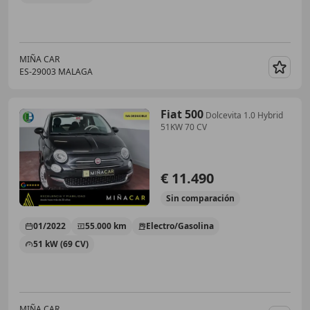
MIÑA CAR
ES-29003 MALAGA
Guar
Fiat 500
Dolcevita 1.0 Hybrid
51KW 70 CV
€ 11.490
Sin
comparación
01/2022
55.000 km
Electro/Gasolina
51 kW (69 CV)
MIÑA CAR