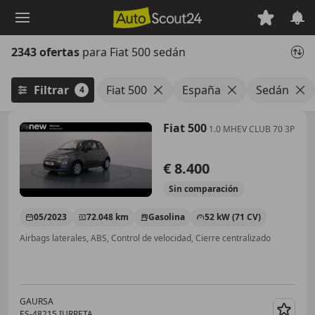
Saltar
al
contenido
2343 ofertas
para Fiat 500 sedán
principal
Filtrar
Fiat 500
España
Sedán
4
Fiat 500
1.0 MHEV CLUB 70 3P
€ 8.400
Sin
comparación
05/2023
72.048 km
Gasolina
52 kW (71 CV)
Airbags laterales, ABS, Control de velocidad, Cierre centralizado
GAURSA
ES-48215 IURRETA