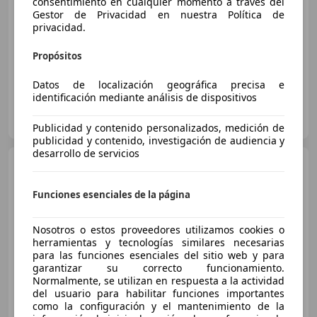
consentimiento en cualquier momento a través del
Gestor de Privacidad en nuestra Política de
01/2022
54.000 km
Electro/Gasolina
privacidad.
51 kW (69 CV)
Propósitos
Datos de localización geográfica precisa e
identificación mediante análisis de dispositivos
MIÑA CAR
ES-29003 MALAGA
Guar
Publicidad y contenido personalizados, medición de
publicidad y contenido, investigación de audiencia y
desarrollo de servicios
Fiat 500
Dolcevita 1.0 Hybrid
51KW 70 CV
Funciones esenciales de la página
€ 11.250
Nosotros o estos proveedores utilizamos cookies o
herramientas y tecnologías similares necesarias
Sin
comparación
para las funciones esenciales del sitio web y para
garantizar su correcto funcionamiento.
01/2022
70.500 km
Electro/Gasolina
Normalmente, se utilizan en respuesta a la actividad
del usuario para habilitar funciones importantes
51 kW (69 CV)
como la configuración y el mantenimiento de la