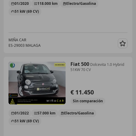
01/2020
118.000 km
Electro/Gasolina
51 kW (69 CV)
MIÑA CAR
ES-29003 MALAGA
Guar
Fiat 500
Dolcevita 1.0 Hybrid
51KW 70 CV
€ 11.450
Sin
comparación
01/2022
57.000 km
Electro/Gasolina
51 kW (69 CV)