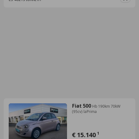
Guar
Fiat 500
Hb 190km 70kW
(95cv) laPrima
€ 15.140
1