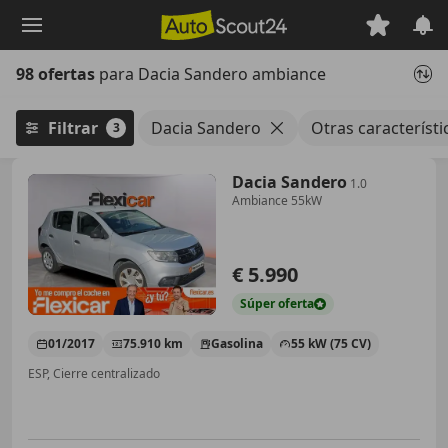
Saltar
al
contenido
98 ofertas
para Dacia Sandero ambiance
principal
Filtrar
Dacia Sandero
Otras característ
3
Dacia Sandero
1.0
Ambiance 55kW
€ 5.990
Súper
oferta
01/2017
75.910 km
Gasolina
55 kW (75 CV)
ESP, Cierre centralizado