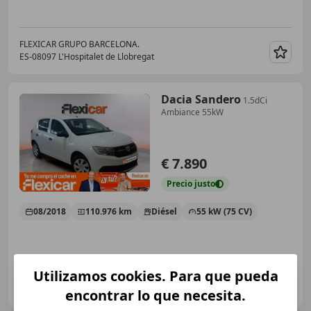
FLEXICAR GRUPO BARCELONA.
ES-08097 L'Hospitalet de Llobregat
Guar
Dacia Sandero
1.5dCi
Ambiance 55kW
€ 7.890
Precio
justo
08/2018
110.976 km
Diésel
55 kW (75 CV)
Utilizamos cookies. Para que pueda
FLEXICAR GRUPO BARCELONA.
ES-08097 L'Hospitalet de Llobregat
Guar
encontrar lo que necesita.