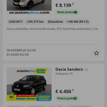
€ 8.139
1
Buen
precio
02/2017
95.373 km
Gasolina
66 kW (90 CV)
Faros antiniebla, Aire Acondicionado, ESP, Start/Stop automático, Cierre centralizado, Airbags laterales, ABS
OCASIONPLUS ELCHE
ES-03205 ELCHE
Guar
Dacia Sandero
1.2
Ambiance 75
€ 4.450
1
Precio
justo