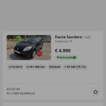
Dacia Sandero
1.5dCi
Ambiance 75
€ 4.990
Precio
justo
12/2012
161.489 km
Diésel
55 kW (75 CV)
ACCIÓ VO
ES-17469 VILAMALLA
Guar