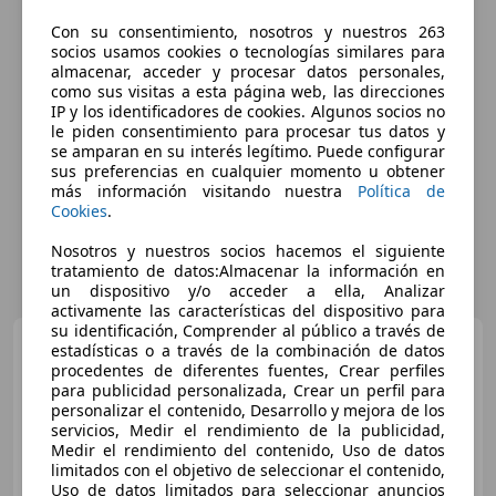
Con su consentimiento, nosotros y nuestros 263
socios usamos cookies o tecnologías similares para
almacenar, acceder y procesar datos personales,
como sus visitas a esta página web, las direcciones
IP y los identificadores de cookies. Algunos socios no
le piden consentimiento para procesar tus datos y
se amparan en su interés legítimo. Puede configurar
sus preferencias en cualquier momento u obtener
más información visitando nuestra
Política de
Cookies
.
Nosotros y nuestros socios hacemos el siguiente
tratamiento de datos:Almacenar la información en
un dispositivo y/o acceder a ella, Analizar
activamente las características del dispositivo para
su identificación, Comprender al público a través de
Dacia Sandero
1.5dCi
estadísticas o a través de la combinación de datos
Ambiance 55kW
procedentes de diferentes fuentes, Crear perfiles
para publicidad personalizada, Crear un perfil para
personalizar el contenido, Desarrollo y mejora de los
servicios, Medir el rendimiento de la publicidad,
€ 5.900
Medir el rendimiento del contenido, Uso de datos
limitados con el objetivo de seleccionar el contenido,
Precio
justo
Uso de datos limitados para seleccionar anuncios