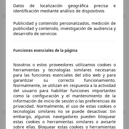
AUTOHERO VALENCIA
Datos de localización geográfica precisa e
ES-46014 Valencia
Guar
identificación mediante análisis de dispositivos
Publicidad y contenido personalizados, medición de
Dacia Sandero
1.5dCi
publicidad y contenido, investigación de audiencia y
Ambiance 55kW
desarrollo de servicios
€ 7.890
Funciones esenciales de la página
Precio
justo
Nosotros o estos proveedores utilizamos cookies o
herramientas y tecnologías similares necesarias
08/2018
110.976 km
Diésel
55 kW (75 CV)
para las funciones esenciales del sitio web y para
garantizar su correcto funcionamiento.
Normalmente, se utilizan en respuesta a la actividad
del usuario para habilitar funciones importantes
como la configuración y el mantenimiento de la
FLEXICAR MADRID GRUPO
información de inicio de sesión o las preferencias de
ES-2870 SAN SEBASTIAN DE LOS REYES
Guar
privacidad. Normalmente, el uso de estas cookies o
tecnologías similares no se puede desactivar. Sin
embargo, algunos navegadores pueden bloquear
Dacia Sandero
estas cookies o herramientas similares o avisarle
1.2
sobre ellas. Bloquear estas cookies o herramientas
Ambiance 75