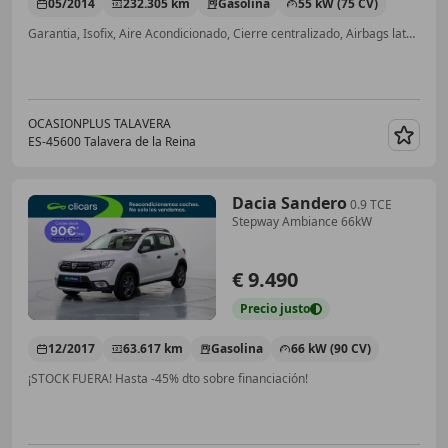
05/2014
232.305 km
Gasolina
55 kW (75 CV)
Garantia, Isofix, Aire Acondicionado, Cierre centralizado, Airbags laterales, ABS
OCASIONPLUS TALAVERA
ES-45600 Talavera de la Reina
Guar
Dacia Sandero
0.9 TCE
Stepway Ambiance 66kW
€ 9.490
Precio
justo
12/2017
63.617 km
Gasolina
66 kW (90 CV)
¡STOCK FUERA! Hasta -45% dto sobre financiación!