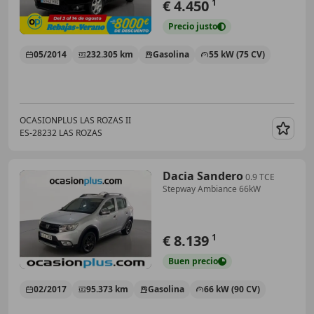
€ 4.450
1
Precio
justo
05/2014
232.305 km
Gasolina
55 kW (75 CV)
OCASIONPLUS LAS ROZAS II
ES-28232 LAS ROZAS
Guar
Dacia Sandero
0.9 TCE
Stepway Ambiance 66kW
€ 8.139
1
Buen
precio
02/2017
95.373 km
Gasolina
66 kW (90 CV)