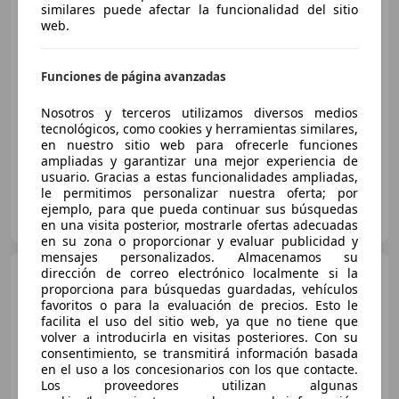
similares puede afectar la funcionalidad del sitio
web.
€ 7.618
Funciones de página avanzadas
Sin
comparación
Nosotros y terceros utilizamos diversos medios
05/2014
16.223 km
Gasolina
55 kW (75 CV)
tecnológicos, como cookies y herramientas similares,
en nuestro sitio web para ofrecerle funciones
ampliadas y garantizar una mejor experiencia de
usuario. Gracias a estas funcionalidades ampliadas,
le permitimos personalizar nuestra oferta; por
AUTOHERO CENTER MADRID
ejemplo, para que pueda continuar sus búsquedas
ES-28050 MADRID
Guar
en una visita posterior, mostrarle ofertas adecuadas
en su zona o proporcionar y evaluar publicidad y
mensajes personalizados. Almacenamos su
dirección de correo electrónico localmente si la
Dacia Sandero
1.2
proporciona para búsquedas guardadas, vehículos
Ambiance 75
favoritos o para la evaluación de precios. Esto le
facilita el uso del sitio web, ya que no tiene que
volver a introducirla en visitas posteriores. Con su
consentimiento, se transmitirá información basada
€ 4.450
1
en el uso a los concesionarios con los que contacte.
Precio
justo
Los proveedores utilizan algunas