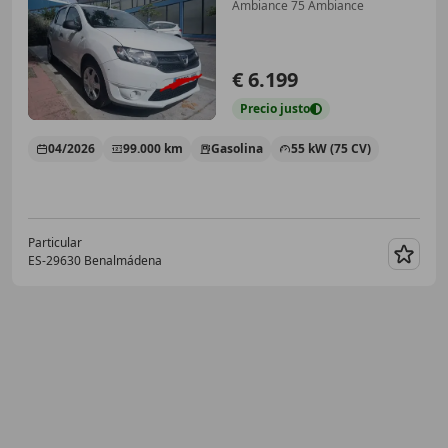
Ambiance 75 Ambiance
€ 6.199
Precio
justo
04/2026
99.000 km
Gasolina
55 kW (75 CV)
Particular
ES-29630 Benalmádena
Guar