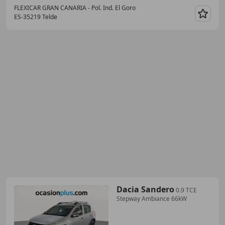
FLEXICAR GRAN CANARIA - Pol. Ind. El Goro
ES-35219 Telde
Guar
Dacia Sandero
0.9 TCE
Stepway Ambiance 66kW