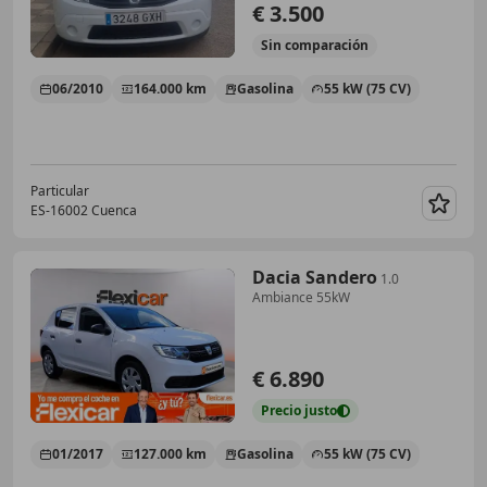
€ 3.500
Sin
comparación
06/2010
164.000 km
Gasolina
55 kW (75 CV)
Particular
ES-16002 Cuenca
Guar
Dacia Sandero
1.0
Ambiance 55kW
€ 6.890
Precio
justo
01/2017
127.000 km
Gasolina
55 kW (75 CV)