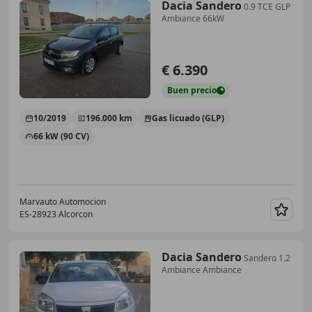
Dacia Sandero
0.9 TCE GLP
Ambiance 66kW
€ 6.390
Buen
precio
10/2019
196.000 km
Gas licuado (GLP)
66 kW (90 CV)
Marvauto Automocion
ES-28923 Alcorcon
Guar
Dacia Sandero
Sandero 1.2
Ambiance Ambiance