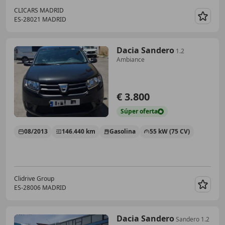
CLICARS MADRID
ES-28021 MADRID
Guar
Dacia Sandero
1.2
Ambiance
€ 3.800
Súper
oferta
08/2013
146.440 km
Gasolina
55 kW (75 CV)
Clidrive Group
ES-28006 MADRID
Guar
Dacia Sandero
Sandero 1.2