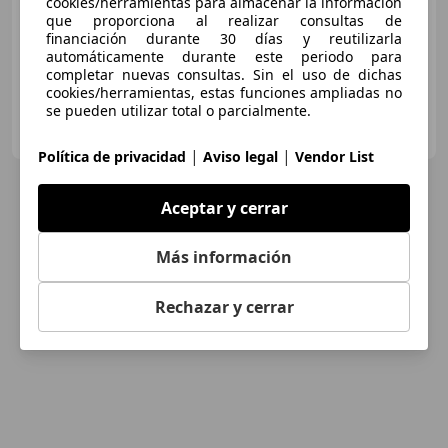
cookies/herramientas para almacenar la información
que proporciona al realizar consultas de
05/2014
232.305 km
Gasolina
55 kW (75 CV)
financiación durante 30 días y reutilizarla
automáticamente durante este periodo para
completar nuevas consultas. Sin el uso de dichas
cookies/herramientas, estas funciones ampliadas no
se pueden utilizar total o parcialmente.
OCASIONPLUS SEVILLA CENTRO II
ES-41007 Sevilla
Guar
|
|
Política de privacidad
Aviso legal
Vendor List
Aceptar y cerrar
Más información
Rechazar y cerrar