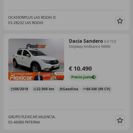
OCASIONPLUS LAS ROZAS II
ES-28232 LAS ROZAS
Guar
Dacia Sandero
0.9 TCE
Stepway Ambiance 66kW
€ 10.490
Precio
justo
08/2018
22.900 km
Gasolina
66 kW (90 CV)
GRUPO FLEXICAR VALENCIA.
ES-46980 PATERNA
Guar