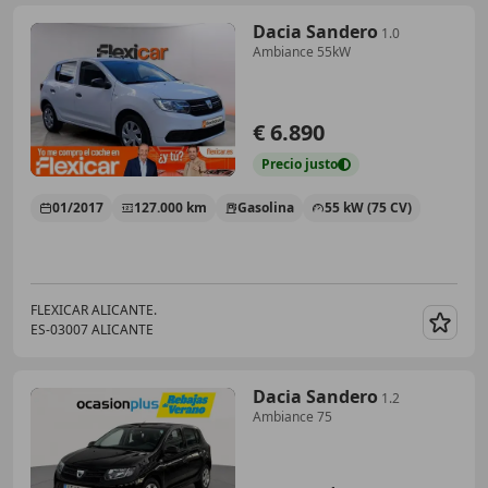
Dacia Sandero
1.0
Ambiance 55kW
€ 6.890
Precio
justo
01/2017
127.000 km
Gasolina
55 kW (75 CV)
FLEXICAR ALICANTE.
ES-03007 ALICANTE
Guar
Dacia Sandero
1.2
Ambiance 75