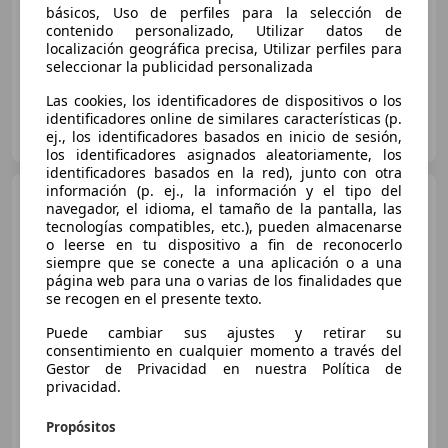
básicos, Uso de perfiles para la selección de
05/2017
215.000 km
Diésel
55 kW (75 CV)
contenido personalizado, Utilizar datos de
localización geográfica precisa, Utilizar perfiles para
seleccionar la publicidad personalizada
Las cookies, los identificadores de dispositivos o los
identificadores online de similares características (p.
Clidrive Group
ej., los identificadores basados en inicio de sesión,
ES-28006 MADRID
Guar
los identificadores asignados aleatoriamente, los
identificadores basados en la red), junto con otra
información (p. ej., la información y el tipo del
Dacia Sandero
1.2
navegador, el idioma, el tamaño de la pantalla, las
Ambiance 75
tecnologías compatibles, etc.), pueden almacenarse
o leerse en tu dispositivo a fin de reconocerlo
siempre que se conecte a una aplicación o a una
página web para una o varias de los finalidades que
€ 7.618
se recogen en el presente texto.
Sin
comparación
Puede cambiar sus ajustes y retirar su
consentimiento en cualquier momento a través del
05/2014
16.223 km
Gasolina
55 kW (75 CV)
Gestor de Privacidad en nuestra Política de
privacidad.
Propósitos