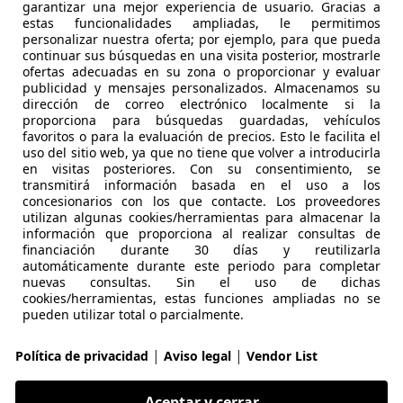
garantizar una mejor experiencia de usuario. Gracias a
estas funcionalidades ampliadas, le permitimos
€ 12.590
1
personalizar nuestra oferta; por ejemplo, para que pueda
Súper
ofer
continuar sus búsquedas en una visita posterior, mostrarle
ofertas adecuadas en su zona o proporcionar y evaluar
publicidad y mensajes personalizados. Almacenamos su
dirección de correo electrónico localmente si la
proporciona para búsquedas guardadas, vehículos
favoritos o para la evaluación de precios. Esto le facilita el
uso del sitio web, ya que no tiene que volver a introducirla
en visitas posteriores. Con su consentimiento, se
07/2024
41.221 km
Gas
transmitirá información basada en el uso a los
concesionarios con los que contacte. Los proveedores
 OURENSE
utilizan algunas cookies/herramientas para almacenar la
información que proporciona al realizar consultas de
 Ourense
financiación durante 30 días y reutilizarla
automáticamente durante este periodo para completar
nuevas consultas. Sin el uso de dichas
Sandero
cookies/herramientas, estas funciones ampliadas no se
pueden utilizar total o parcialmente.
0 55kW (75CV)
|
|
€ 8.990
Política de privacidad
Aviso legal
Vendor List
Precio
justo
Aceptar y cerrar