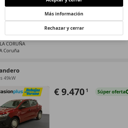
Más información
Rechazar y cerrar
06/2019
40.100 km
Gas
 LA CORUÑA
 A Coruña
Sandero
ss 49kW
€ 9.470
1
Súper
oferta