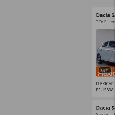
Dacia 
TCe Essen
31
FLEXICA
ES-15898
Dacia 
Stepway T