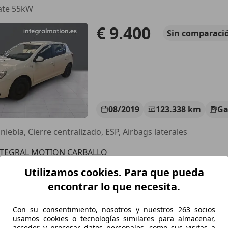
ate 55kW
€ 9.400
Sin
comparaci
08/2019
123.338 km
Ga
niebla, Cierre centralizado, ESP, Airbags laterales
NTEGRAL MOTION CARBALLO
-15100 Carballo
Utilizamos cookies. Para que pueda
encontrar lo que necesita.
Sandero
Con su consentimiento, nosotros y nuestros 263 socios
1.2 Podium Podium
usamos cookies o tecnologías similares para almacenar,
acceder y procesar datos personales, como sus visitas a