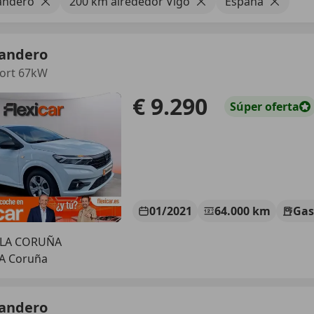
andero
200 km alrededor Vigo
España
Sandero
ort 67kW
€ 9.290
Súper
oferta
01/2021
64.000 km
Gas
 LA CORUÑA
 A Coruña
Sandero