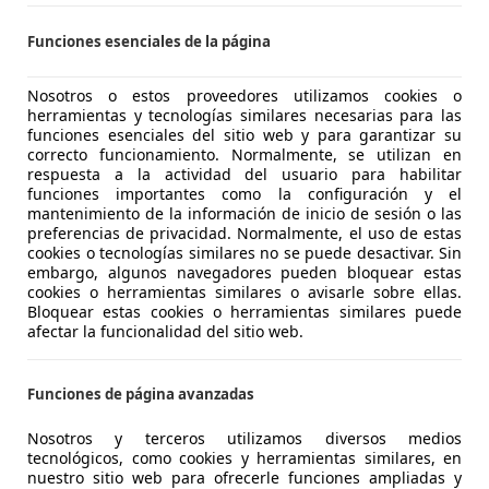
Funciones esenciales de la página
Sandero
tial 67kW
Nosotros o estos proveedores utilizamos cookies o
herramientas y tecnologías similares necesarias para las
€ 12.490
funciones esenciales del sitio web y para garantizar su
Súper
oferta
correcto funcionamiento. Normalmente, se utilizan en
respuesta a la actividad del usuario para habilitar
funciones importantes como la configuración y el
mantenimiento de la información de inicio de sesión o las
preferencias de privacidad. Normalmente, el uso de estas
cookies o tecnologías similares no se puede desactivar. Sin
embargo, algunos navegadores pueden bloquear estas
cookies o herramientas similares o avisarle sobre ellas.
03/2024
4.589 km
Gaso
Bloquear estas cookies o herramientas similares puede
afectar la funcionalidad del sitio web.
R SANTIAGO DE COMPOSTELA
 Santiago de Compostela
Funciones de página avanzadas
Nosotros y terceros utilizamos diversos medios
Sandero
tecnológicos, como cookies y herramientas similares, en
nuestro sitio web para ofrecerle funciones ampliadas y
Ce Essential 67kW