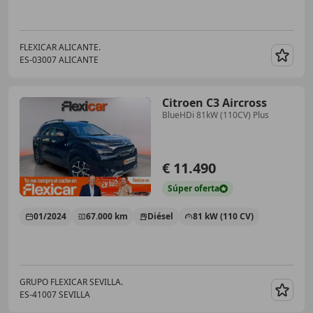
FLEXICAR ALICANTE.
ES-03007 ALICANTE
Guar
Citroen C3 Aircross
BlueHDi 81kW (110CV) Plus
€ 11.490
Súper
oferta
01/2024
67.000 km
Diésel
81 kW (110 CV)
GRUPO FLEXICAR SEVILLA.
ES-41007 SEVILLA
Guar