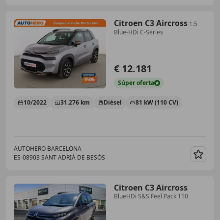
Citroen C3 Aircross
1.5
Blue-HDi C-Series
€ 12.181
Súper
oferta
10/2022
31.276 km
Diésel
81 kW (110 CV)
AUTOHERO BARCELONA
ES-08903 SANT ADRIÀ DE BESÒS
Guar
Citroen C3 Aircross
BlueHDi S&S Feel Pack 110