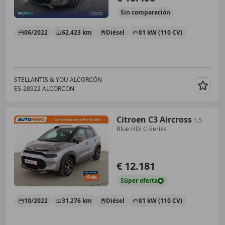
Sin
comparación
06/2022
62.423 km
Diésel
81 kW (110 CV)
STELLANTIS & YOU ALCORCÓN
ES-28922 ALCORCON
Guar
Citroen C3 Aircross
1.5
Blue-HDi C-Series
€ 12.181
Súper
oferta
10/2022
31.276 km
Diésel
81 kW (110 CV)