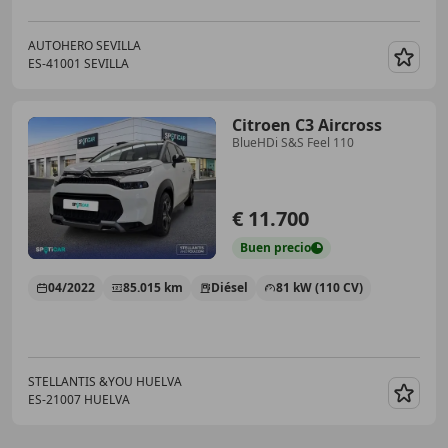
AUTOHERO SEVILLA
ES-41001 SEVILLA
Guar
Citroen C3 Aircross
BlueHDi S&S Feel 110
€ 11.700
Buen
precio
04/2022
85.015 km
Diésel
81 kW (110 CV)
STELLANTIS &YOU HUELVA
ES-21007 HUELVA
Guar