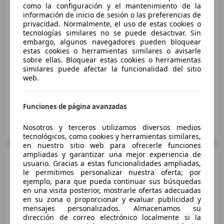
como la configuración y el mantenimiento de la
información de inicio de sesión o las preferencias de
€ 11.500
privacidad. Normalmente, el uso de estas cookies o
tecnologías similares no se puede desactivar. Sin
Buen
precio
embargo, algunos navegadores pueden bloquear
estas cookies o herramientas similares o avisarle
12/2020
66.000 km
Diésel
81 kW (110 CV)
sobre ellas. Bloquear estas cookies o herramientas
similares puede afectar la funcionalidad del sitio
Garantia, Faros antiniebla, Airbags laterales, ABS
web.
Funciones de página avanzadas
Euromotor Alcoraz S.L.
Nosotros y terceros utilizamos diversos medios
ES-22004 Huesca
Guar
tecnológicos, como cookies y herramientas similares,
en nuestro sitio web para ofrecerle funciones
ampliadas y garantizar una mejor experiencia de
Citroen C3 Aircross
usuario. Gracias a estas funcionalidades ampliadas,
Citroën BlueHDi 81kW (110CV)
le permitimos personalizar nuestra oferta; por
S&S Feel Pack
ejemplo, para que pueda continuar sus búsquedas
en una visita posterior, mostrarle ofertas adecuadas
en su zona o proporcionar y evaluar publicidad y
€ 10.018
mensajes personalizados. Almacenamos su
dirección de correo electrónico localmente si la
Súper
oferta