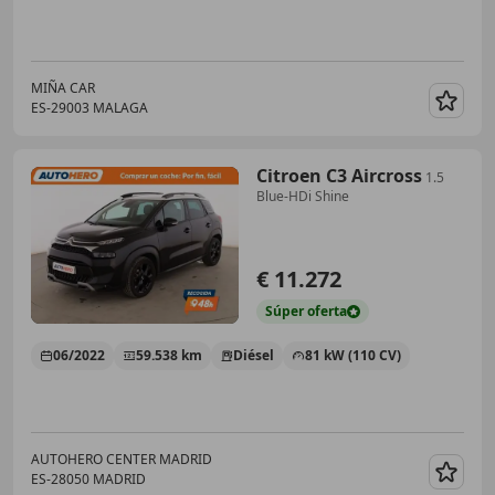
MIÑA CAR
ES-29003 MALAGA
Guar
Citroen C3 Aircross
1.5
Blue-HDi Shine
€ 11.272
Súper
oferta
06/2022
59.538 km
Diésel
81 kW (110 CV)
AUTOHERO CENTER MADRID
ES-28050 MADRID
Guar