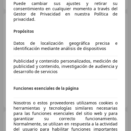
ES-29001 MÁLAGA
Guar
Puede cambiar sus ajustes y retirar su
consentimiento en cualquier momento a través del
Gestor de Privacidad en nuestra Política de
privacidad.
Citroen C3 Aircross
BlueHDi S&S Shine Pack 110
Propósitos
Datos de localización geográfica precisa e
€ 11.990
1
identificación mediante análisis de dispositivos
Súper
oferta
Publicidad y contenido personalizados, medición de
publicidad y contenido, investigación de audiencia y
11/2022
22.722 km
Diésel
81 kW (110 CV)
desarrollo de servicios
Funciones esenciales de la página
AUTOS MADRID ALCALÁ DE HENARES
ES-28806 ALCALA DE HENARES
Guar
Nosotros o estos proveedores utilizamos cookies o
herramientas y tecnologías similares necesarias
para las funciones esenciales del sitio web y para
Citroen C3 Aircross
garantizar su correcto funcionamiento.
BlueHDi S&S Shine 110
Normalmente, se utilizan en respuesta a la actividad
del usuario para habilitar funciones importantes