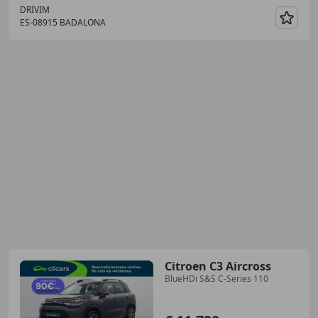
DRIVIM
ES-08915 BADALONA
Guar
Citroen C3 Aircross
BlueHDi S&S C-Series 110