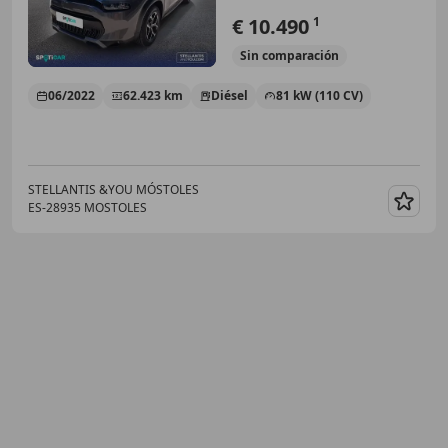
€ 10.490
1
Sin
comparación
06/2022
62.423 km
Diésel
81 kW (110 CV)
STELLANTIS &YOU MÓSTOLES
ES-28935 MOSTOLES
Guar