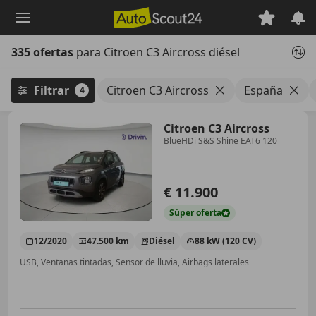
Saltar
al
contenido
335 ofertas
para Citroen C3 Aircross diésel
principal
Filtrar
Citroen C3 Aircross
España
4
Citroen C3 Aircross
BlueHDi S&S Shine EAT6 120
€ 11.900
Súper
oferta
12/2020
47.500 km
Diésel
88 kW (120 CV)
USB, Ventanas tintadas, Sensor de lluvia, Airbags laterales