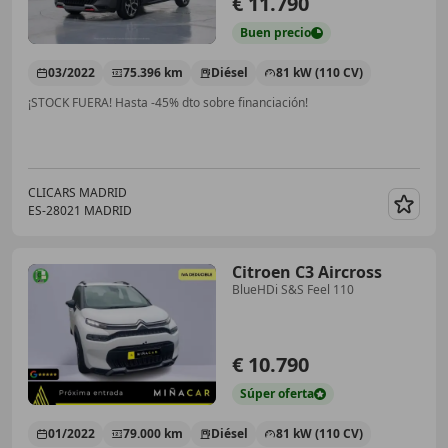
€ 11.790
Buen
precio
03/2022
75.396 km
Diésel
81 kW (110 CV)
¡STOCK FUERA! Hasta -45% dto sobre financiación!
CLICARS MADRID
ES-28021 MADRID
Guar
Citroen C3 Aircross
BlueHDi S&S Feel 110
€ 10.790
Súper
oferta
01/2022
79.000 km
Diésel
81 kW (110 CV)