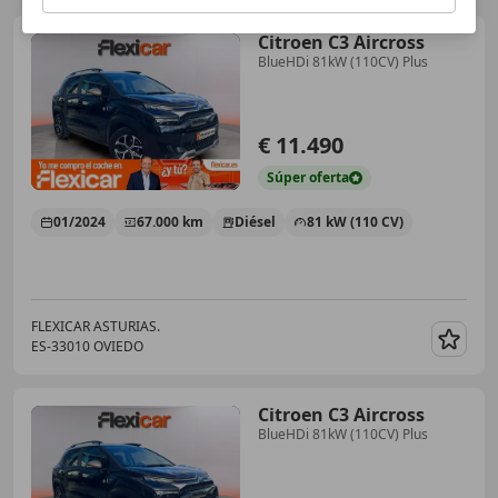
Citroen C3 Aircross
BlueHDi 81kW (110CV) Plus
€ 11.490
Súper
oferta
01/2024
67.000 km
Diésel
81 kW (110 CV)
FLEXICAR ASTURIAS.
ES-33010 OVIEDO
Guar
Citroen C3 Aircross
BlueHDi 81kW (110CV) Plus