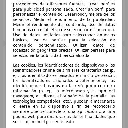
10/2022
31.276 km
Diésel
81 kW (110 CV)
procedentes de diferentes fuentes, Crear perfiles
para publicidad personalizada, Crear un perfil para
personalizar el contenido, Desarrollo y mejora de los
servicios, Medir el rendimiento de la publicidad,
Medir el rendimiento del contenido, Uso de datos
AUTOHERO MÁLAGA
limitados con el objetivo de seleccionar el contenido,
ES-29001 MÁLAGA
Uso de datos limitados para seleccionar anuncios
Guar
básicos, Uso de perfiles para la selección de
contenido personalizado, Utilizar datos de
localización geográfica precisa, Utilizar perfiles para
Citroen C3 Aircross
1.5
seleccionar la publicidad personalizada
Blue-HDi Shine
Las cookies, los identificadores de dispositivos o los
identificadores online de similares características (p.
ej., los identificadores basados en inicio de sesión,
€ 11.272
los identificadores asignados aleatoriamente, los
identificadores basados en la red), junto con otra
Súper
oferta
información (p. ej., la información y el tipo del
navegador, el idioma, el tamaño de la pantalla, las
06/2022
59.538 km
Diésel
81 kW (110 CV)
tecnologías compatibles, etc.), pueden almacenarse
o leerse en tu dispositivo a fin de reconocerlo
siempre que se conecte a una aplicación o a una
página web para una o varias de los finalidades que
se recogen en el presente texto.
AUTOHERO MÁLAGA