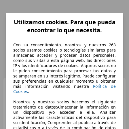
Utilizamos cookies. Para que pueda
encontrar lo que necesita.
Con su consentimiento, nosotros y nuestros 263
socios usamos cookies o tecnologías similares para
almacenar, acceder y procesar datos personales,
como sus visitas a esta página web, las direcciones
IP y los identificadores de cookies. Algunos socios no
le piden consentimiento para procesar tus datos y
se amparan en su interés legítimo. Puede configurar
sus preferencias en cualquier momento u obtener
Citroen C3 Aircross
1.5
más información visitando nuestra
Política de
Blue-HDi C-Series
Cookies
.
Nosotros y nuestros socios hacemos el siguiente
tratamiento de datos:Almacenar la información en
€ 12.181
un dispositivo y/o acceder a ella, Analizar
activamente las características del dispositivo para
Súper
oferta
su identificación, Comprender al público a través de
estadísticas o a través de la combinación de datos