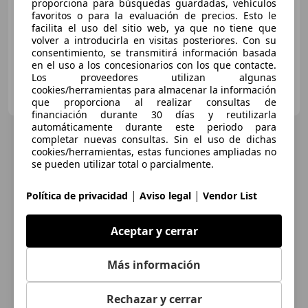
proporciona para búsquedas guardadas, vehículos
favoritos o para la evaluación de precios. Esto le
01/2021
79.000 km
Diésel
80 kW (109 CV)
facilita el uso del sitio web, ya que no tiene que
volver a introducirla en visitas posteriores. Con su
consentimiento, se transmitirá información basada
en el uso a los concesionarios con los que contacte.
Los proveedores utilizan algunas
NOEL CARS ANTEQUERA SL
cookies/herramientas para almacenar la información
ES-29200 ANTEQUERA
Guar
que proporciona al realizar consultas de
financiación durante 30 días y reutilizarla
automáticamente durante este periodo para
completar nuevas consultas. Sin el uso de dichas
cookies/herramientas, estas funciones ampliadas no
se pueden utilizar total o parcialmente.
|
|
Política de privacidad
Aviso legal
Vendor List
Aceptar y cerrar
Más información
Rechazar y cerrar