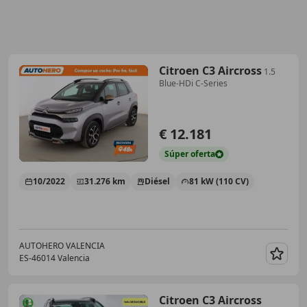
Citroen C3 Aircross
1.5
Blue-HDi C-Series
€ 12.181
Súper
oferta
10/2022
31.276 km
Diésel
81 kW (110 CV)
AUTOHERO VALENCIA
ES-46014 Valencia
Guar
Citroen C3 Aircross