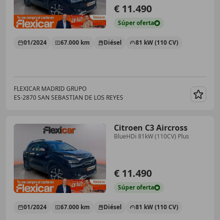
€ 11.490
Súper
oferta
01/2024
67.000 km
Diésel
81 kW (110 CV)
FLEXICAR MADRID GRUPO
ES-2870 SAN SEBASTIAN DE LOS REYES
Guar
Citroen C3 Aircross
BlueHDi 81kW (110CV) Plus
€ 11.490
Súper
oferta
01/2024
67.000 km
Diésel
81 kW (110 CV)