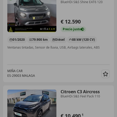
BlueHDi S&S Shine EAT6 120
€ 12.590
Precio
justo
01/2020
79.900 km
Diésel
88 kW (120 CV)
Ventanas tintadas, Sensor de lluvia, USB, Airbags laterales, ABS
MIÑA CAR
ES-29003 MALAGA
Guar
Citroen C3 Aircross
BlueHDi S&S Feel Pack 110
€ 10.490
1