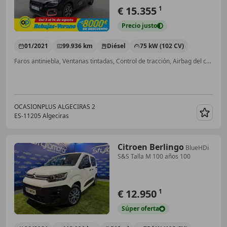
€ 15.355
1
Precio
justo
01/2021
99.936 km
Diésel
75 kW (102 CV)
Faros antiniebla, Ventanas tintadas, Control de tracción, Airbag del conductor, Airbag acompañante, Climatizador automático
OCASIONPLUS ALGECIRAS 2
ES-11205 Algeciras
Guar
Citroen Berlingo
BlueHDi
S&S Talla M 100 años 100
€ 12.950
1
Súper
oferta