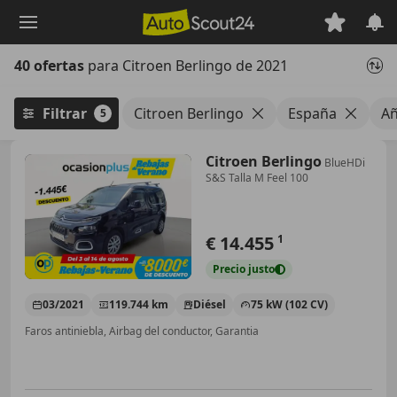
Saltar
al
contenido
40 ofertas
para Citroen Berlingo de 2021
principal
Filtrar
Citroen Berlingo
España
Añ
5
Citroen Berlingo
BlueHDi
S&S Talla M Feel 100
€ 14.455
1
Precio
justo
03/2021
119.744 km
Diésel
75 kW (102 CV)
Faros antiniebla, Airbag del conductor, Garantia