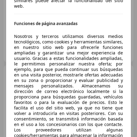
similares puede afectar la funcionalidad del sitio
web.
Súper
oferta
06/2021
106.124 km
Diésel
75 kW (102 CV)
Funciones de página avanzadas
Nosotros y terceros utilizamos diversos medios
tecnológicos, como cookies y herramientas similares,
en nuestro sitio web para ofrecerle funciones
OCASIONPLUS - LAS PALMAS DE GRAN CANARIA
ampliadas y garantizar una mejor experiencia de
ES-35008 LAS PALMAS DE GRAN CANARIA
Guar
usuario. Gracias a estas funcionalidades ampliadas,
le permitimos personalizar nuestra oferta; por
ejemplo, para que pueda continuar sus búsquedas
Citroen Berlingo
BlueHDi
en una visita posterior, mostrarle ofertas adecuadas
S&S Talla M Live 100
en su zona o proporcionar y evaluar publicidad y
mensajes personalizados. Almacenamos su
dirección de correo electrónico localmente si la
proporciona para búsquedas guardadas, vehículos
€ 15.900
1
favoritos o para la evaluación de precios. Esto le
facilita el uso del sitio web, ya que no tiene que
Sin
comparación
volver a introducirla en visitas posteriores. Con su
consentimiento, se transmitirá información basada
12/2021
83.206 km
Diésel
75 kW (102 CV)
en el uso a los concesionarios con los que contacte.
Los proveedores utilizan algunas
cookies/herramientas para almacenar la información