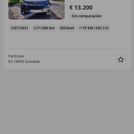
€ 13.200
Sin
comparación
07/2021
71.600 km
Diésel
75 kW (102 CV)
Particular
ES-18005 Granada
Guar