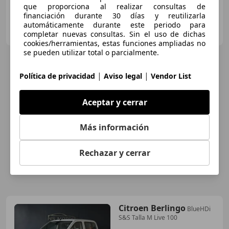
que proporciona al realizar consultas de
financiación durante 30 días y reutilizarla
FURGO AUTO (Venta - Rent a car - Alquiler)
automáticamente durante este periodo para
ES-07500 MANACOR
completar nuevas consultas. Sin el uso de dichas
Guar
cookies/herramientas, estas funciones ampliadas no
se pueden utilizar total o parcialmente.
|
|
Política de privacidad
Aviso legal
Vendor List
Aceptar y cerrar
Más información
Rechazar y cerrar
Citroen Berlingo
BlueHDi
S&S Talla M Live 100