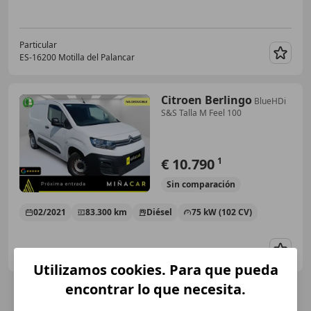
Particular
ES-16200 Motilla del Palancar
Guar
Citroen Berlingo
BlueHDi
S&S Talla M Feel 100
€ 10.790
1
Sin
comparación
02/2021
83.300 km
Diésel
75 kW (102 CV)
Guar
Utilizamos cookies. Para que pueda
encontrar lo que necesita.