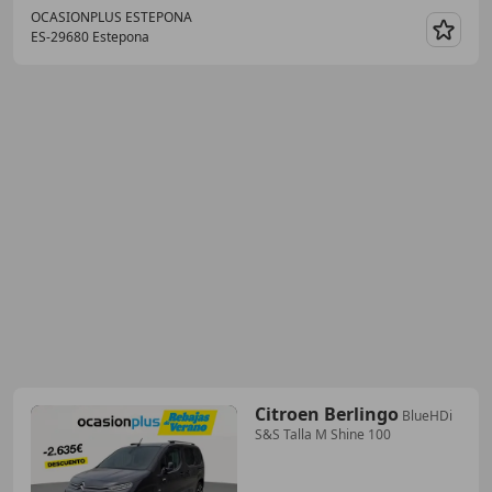
OCASIONPLUS ESTEPONA
ES-29680 Estepona
Guar
Citroen Berlingo
BlueHDi
S&S Talla M Shine 100