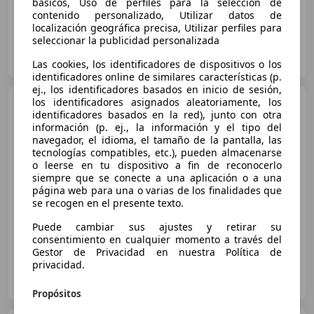
básicos, Uso de perfiles para la selección de
contenido personalizado, Utilizar datos de
localización geográfica precisa, Utilizar perfiles para
seleccionar la publicidad personalizada
DREAM CARS
ES-28982 PARLA
Guar
Las cookies, los identificadores de dispositivos o los
identificadores online de similares características (p.
ej., los identificadores basados en inicio de sesión,
Citroen Berlingo
los identificadores asignados aleatoriamente, los
PureTech
identificadores basados en la red), junto con otra
S&S Talla M Feel 110
información (p. ej., la información y el tipo del
navegador, el idioma, el tamaño de la pantalla, las
€ 16.990
tecnologías compatibles, etc.), pueden almacenarse
1
o leerse en tu dispositivo a fin de reconocerlo
Precio
justo
siempre que se conecte a una aplicación o a una
página web para una o varias de los finalidades que
se recogen en el presente texto.
03/2021
28.000 km
Gasolina
81 kW (110 CV)
Puede cambiar sus ajustes y retirar su
consentimiento en cualquier momento a través del
Gestor de Privacidad en nuestra Política de
privacidad.
SEGALÀS
ES-25126 ALMENAR
Guar
Propósitos