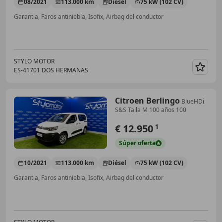
08/2021
113.000 km
Diésel
75 kW (102 CV)
Garantia, Faros antiniebla, Isofix, Airbag del conductor
STYLO MOTOR
ES-41701 DOS HERMANAS
Guar
Citroen Berlingo
BlueHDi
S&S Talla M 100 años 100
€ 12.950
1
Súper
oferta
10/2021
113.000 km
Diésel
75 kW (102 CV)
Garantia, Faros antiniebla, Isofix, Airbag del conductor