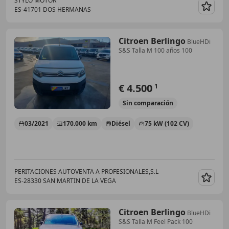
STYLO MOTOR
ES-41701 DOS HERMANAS
Guar
Citroen Berlingo
BlueHDi
S&S Talla M 100 años 100
€ 4.500
1
Sin
comparación
03/2021
170.000 km
Diésel
75 kW (102 CV)
PERITACIONES AUTOVENTA A PROFESIONALES,S.L
ES-28330 SAN MARTIN DE LA VEGA
Guar
Citroen Berlingo
BlueHDi
S&S Talla M Feel Pack 100