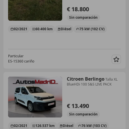
€ 18.800
Sin
comparación
02/2021
60.400 km
Diésel
75 kW (102 CV)
Particular
ES-15360 cariño
Guar
Citroen Berlingo
Talla XL
BlueHDi 100 S&S LIVE PACK
€ 13.490
Sin
comparación
02/2021
126.537 km
Diésel
76 kW (103 CV)