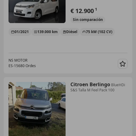
€ 12.900
1
Sin
comparación
01/2021
139.000 km
Diésel
75 kW (102 CV)
NS MOTOR
ES-15680 Ordes
Guar
Citroen Berlingo
BlueHDi
S&S Talla M Feel Pack 100