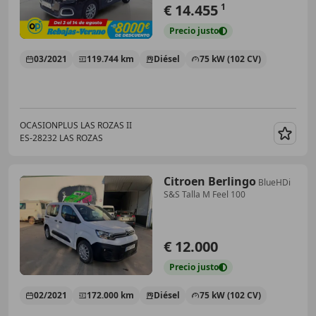
€ 14.455
1
Precio
justo
03/2021
119.744 km
Diésel
75 kW (102 CV)
OCASIONPLUS LAS ROZAS II
ES-28232 LAS ROZAS
Guar
Citroen Berlingo
BlueHDi
S&S Talla M Feel 100
€ 12.000
Precio
justo
02/2021
172.000 km
Diésel
75 kW (102 CV)