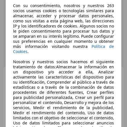
Con su consentimiento, nosotros y nuestros 263
socios usamos cookies o tecnologías similares para
almacenar, acceder y procesar datos personales,
como sus visitas a esta página web, las direcciones
IP y los identificadores de cookies. Algunos socios no
le piden consentimiento para procesar tus datos y
se amparan en su interés legítimo. Puede configurar
sus preferencias en cualquier momento u obtener
más información visitando nuestra
Política de
Cookies
.
Nosotros y nuestros socios hacemos el siguiente
tratamiento de datos:Almacenar la información en
un dispositivo y/o acceder a ella, Analizar
Citroen Berlingo
BlueHDi
activamente las características del dispositivo para
S&S Talla M Live Pack 100
su identificación, Comprender al público a través de
estadísticas o a través de la combinación de datos
procedentes de diferentes fuentes, Crear perfiles
para publicidad personalizada, Crear un perfil para
€ 14.990
personalizar el contenido, Desarrollo y mejora de los
servicios, Medir el rendimiento de la publicidad,
Precio
justo
Medir el rendimiento del contenido, Uso de datos
limitados con el objetivo de seleccionar el contenido,
07/2021
42.900 km
Diésel
75 kW (102 CV)
Uso de datos limitados para seleccionar anuncios