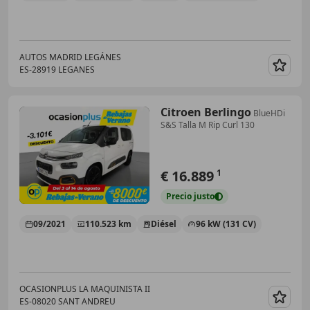
AUTOS MADRID LEGÁNES
ES-28919 LEGANES
Guar
Citroen Berlingo
BlueHDi
S&S Talla M Rip Curl 130
€ 16.889
1
Precio
justo
09/2021
110.523 km
Diésel
96 kW (131 CV)
OCASIONPLUS LA MAQUINISTA II
ES-08020 SANT ANDREU
Guar