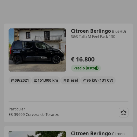
Citroen Berlingo
BlueHDi
S&S Talla M Feel Pack 130
€ 16.800
Precio
justo
09/2021
151.000 km
Diésel
96 kW (131 CV)
Particular
ES-39699 Corvera de Toranzo
Guar
Citroen Berlingo
Citroen