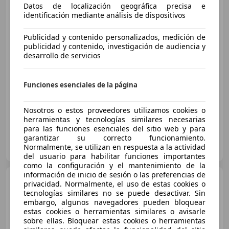
Datos de localización geográfica precisa e
Citroen Berlingo
BlueHDi
identificación mediante análisis de dispositivos
S&S Talla M Shine 130
Publicidad y contenido personalizados, medición de
publicidad y contenido, investigación de audiencia y
€ 16.522
1
desarrollo de servicios
Precio
justo
Funciones esenciales de la página
05/2021
128.366 km
Diésel
96 kW (131 CV)
Nosotros o estos proveedores utilizamos cookies o
herramientas y tecnologías similares necesarias
para las funciones esenciales del sitio web y para
garantizar su correcto funcionamiento.
OCASIONPLUS LAS ROZAS II
Normalmente, se utilizan en respuesta a la actividad
ES-28232 LAS ROZAS
Guar
del usuario para habilitar funciones importantes
como la configuración y el mantenimiento de la
información de inicio de sesión o las preferencias de
Citroen Berlingo
BlueHDi
privacidad. Normalmente, el uso de estas cookies o
S&S Talla M Shine 100
tecnologías similares no se puede desactivar. Sin
embargo, algunos navegadores pueden bloquear
estas cookies o herramientas similares o avisarle
sobre ellas. Bloquear estas cookies o herramientas
€ 14.082
1