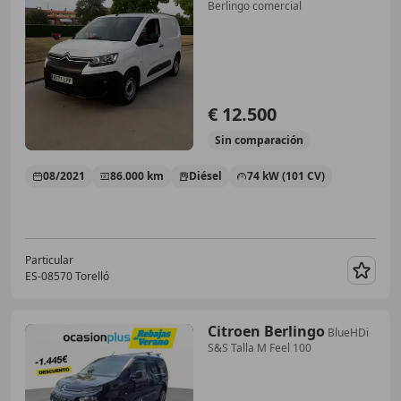
Berlingo comercial
€ 12.500
Sin
comparación
08/2021
86.000 km
Diésel
74 kW (101 CV)
Particular
ES-08570 Torelló
Guar
Citroen Berlingo
BlueHDi
S&S Talla M Feel 100