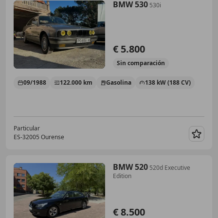
BMW 530
530i
€ 5.800
Sin
comparación
09/1988
122.000 km
Gasolina
138 kW (188 CV)
Particular
ES-32005 Ourense
Guar
BMW 520
520d Executive
Edition
€ 8.500