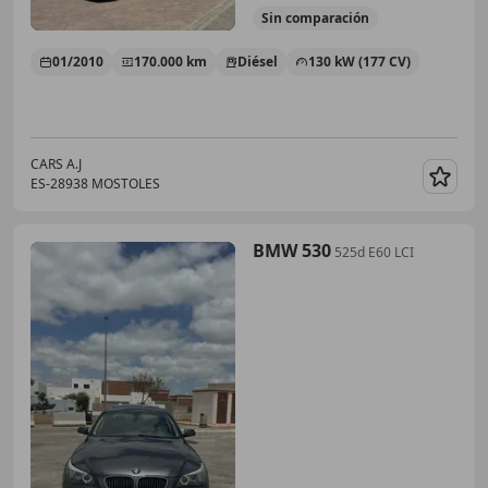
Sin
comparación
01/2010
170.000 km
Diésel
130 kW (177 CV)
CARS A.J
ES-28938 MOSTOLES
Guar
BMW 530
525d E60 LCI