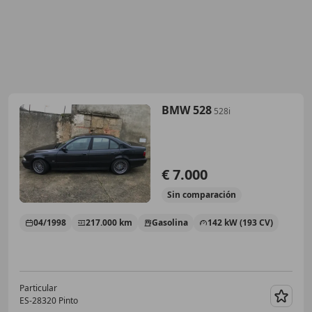
BMW 528
528i
€ 7.000
Sin
comparación
04/1998
217.000 km
Gasolina
142 kW (193 CV)
Particular
ES-28320 Pinto
Guar