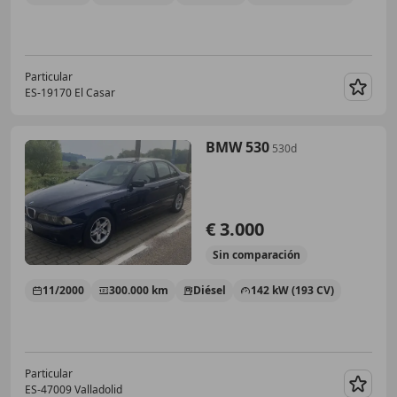
Particular
ES-19170 El Casar
Guar
BMW 530
530d
€ 3.000
Sin
comparación
11/2000
300.000 km
Diésel
142 kW (193 CV)
Particular
ES-47009 Valladolid
Guar