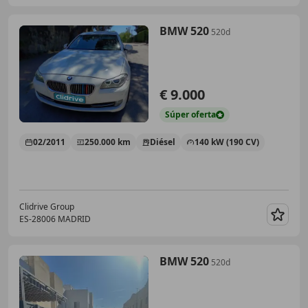
BMW 520
520d
€ 9.000
Súper
oferta
02/2011
250.000 km
Diésel
140 kW (190 CV)
Clidrive Group
ES-28006 MADRID
Guar
BMW 520
520d