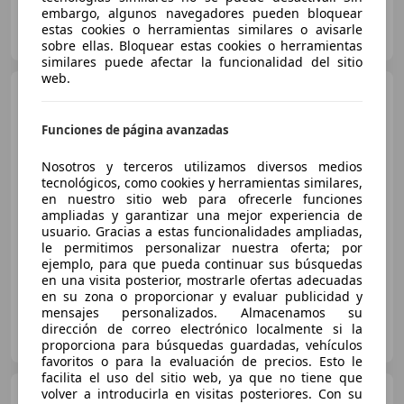
embargo, algunos navegadores pueden bloquear
Particular
estas cookies o herramientas similares o avisarle
ES-35005 Las Palmas de Gran Canaria
Guar
sobre ellas. Bloquear estas cookies o herramientas
similares puede afectar la funcionalidad del sitio
web.
BMW 524
524td
Funciones de página avanzadas
Nosotros y terceros utilizamos diversos medios
€ 9.900
tecnológicos, como cookies y herramientas similares,
en nuestro sitio web para ofrecerle funciones
Sin
comparación
ampliadas y garantizar una mejor experiencia de
usuario. Gracias a estas funcionalidades ampliadas,
10/1990
159.000 km
Diésel
84 kW (114 CV)
le permitimos personalizar nuestra oferta; por
ejemplo, para que pueda continuar sus búsquedas
en una visita posterior, mostrarle ofertas adecuadas
en su zona o proporcionar y evaluar publicidad y
mensajes personalizados. Almacenamos su
Particular
dirección de correo electrónico localmente si la
ES-24401 Ponferrada
Guar
proporciona para búsquedas guardadas, vehículos
favoritos o para la evaluación de precios. Esto le
facilita el uso del sitio web, ya que no tiene que
BMW 520
volver a introducirla en visitas posteriores. Con su
520d