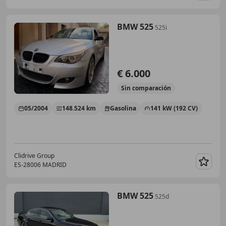
BMW 525
525i
€ 6.000
Sin
comparación
05/2004
148.524 km
Gasolina
141 kW (192 CV)
Clidrive Group
ES-28006 MADRID
Guar
BMW 525
525d