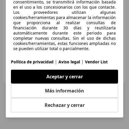
consentimiento, se transmitirá información basada
en el uso a los concesionarios con los que contacte.
Los proveedores utilizan algunas
cookies/herramientas para almacenar la información
€ 8.350
que proporciona al realizar consultas de
financiación durante 30 días y reutilizarla
Súper
oferta
automáticamente durante este periodo para
completar nuevas consultas. Sin el uso de dichas
cookies/herramientas, estas funciones ampliadas no
10/2010
202.860 km
Diésel
135 kW (184 CV)
se pueden utilizar total o parcialmente.
|
|
Política de privacidad
Aviso legal
Vendor List
Particular
ES-14012 Córdoba
Aceptar y cerrar
Guar
Más información
Rechazar y cerrar