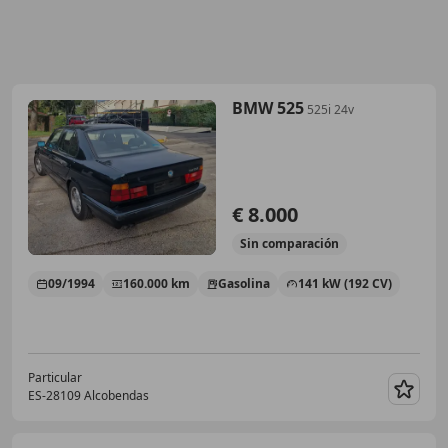
BMW 525
525i 24v
€ 8.000
Sin
comparación
09/1994
160.000 km
Gasolina
141 kW (192 CV)
Particular
ES-28109 Alcobendas
Guar