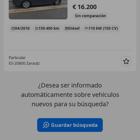
€ 16.200
Sin
comparación
04/2016
150.400 km
Diésel
110 kW (150 CV)
Particular
ES-20800 Zarautz
Guar
¿Desea ser informado
automáticamente sobre vehículos
nuevos para su búsqueda?
Guardar búsqueda