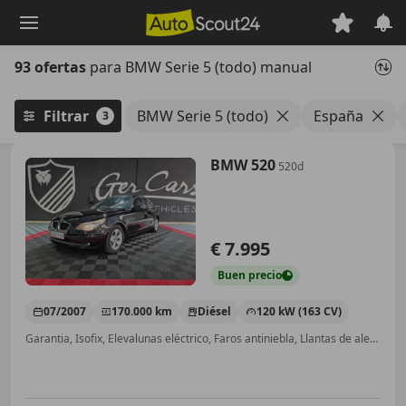
Saltar
al
contenido
93 ofertas
para BMW Serie 5 (todo) manual
principal
Filtrar
BMW Serie 5 (todo)
España
3
BMW 520
520d
€ 7.995
Buen
precio
07/2007
170.000 km
Diésel
120 kW (163 CV)
Garantia, Isofix, Elevalunas eléctrico, Faros antiniebla, Llantas de aleación