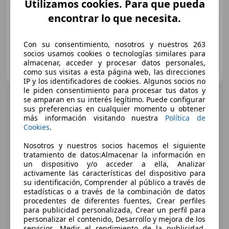
Utilizamos cookies. Para que pueda
03/1990
206.000 km
Gasolina
155 kW (211 CV)
encontrar lo que necesita.
Con su consentimiento, nosotros y nuestros 263
socios usamos cookies o tecnologías similares para
Particular
almacenar, acceder y procesar datos personales,
ES-08003 Barcelona
Guar
como sus visitas a esta página web, las direcciones
IP y los identificadores de cookies. Algunos socios no
le piden consentimiento para procesar tus datos y
se amparan en su interés legítimo. Puede configurar
sus preferencias en cualquier momento u obtener
más información visitando nuestra
Política de
Cookies
.
Nosotros y nuestros socios hacemos el siguiente
tratamiento de datos:Almacenar la información en
un dispositivo y/o acceder a ella, Analizar
activamente las características del dispositivo para
su identificación, Comprender al público a través de
estadísticas o a través de la combinación de datos
procedentes de diferentes fuentes, Crear perfiles
para publicidad personalizada, Crear un perfil para
personalizar el contenido, Desarrollo y mejora de los
servicios, Medir el rendimiento de la publicidad,