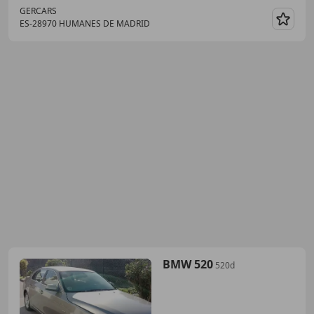
GERCARS
ES-28970 HUMANES DE MADRID
Guar
BMW 520
520d