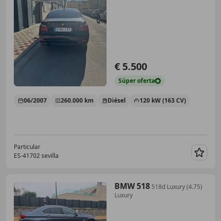
€ 5.500
Súper
oferta
06/2007
260.000 km
Diésel
120 kW (163 CV)
Particular
ES-41702 sevilla
Guar
BMW 518
518d Luxury (4.75)
Luxury