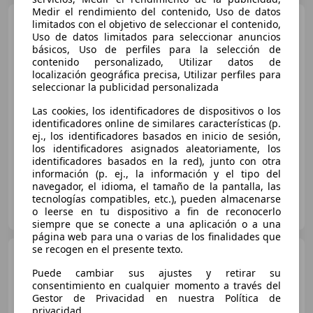
Medir el rendimiento del contenido, Uso de datos
BMW 530
530d
limitados con el objetivo de seleccionar el contenido,
Uso de datos limitados para seleccionar anuncios
básicos, Uso de perfiles para la selección de
contenido personalizado, Utilizar datos de
localización geográfica precisa, Utilizar perfiles para
€ 5.700
seleccionar la publicidad personalizada
Súper
oferta
Las cookies, los identificadores de dispositivos o los
identificadores online de similares características (p.
10/2001
230.000 km
Diésel
142 kW (193 CV)
ej., los identificadores basados en inicio de sesión,
los identificadores asignados aleatoriamente, los
identificadores basados en la red), junto con otra
información (p. ej., la información y el tipo del
navegador, el idioma, el tamaño de la pantalla, las
tecnologías compatibles, etc.), pueden almacenarse
Particular
o leerse en tu dispositivo a fin de reconocerlo
ES-03340 Albatera
Guar
siempre que se conecte a una aplicación o a una
página web para una o varias de los finalidades que
se recogen en el presente texto.
BMW 520
520d
Puede cambiar sus ajustes y retirar su
consentimiento en cualquier momento a través del
€ 6.500
Gestor de Privacidad en nuestra Política de
privacidad.