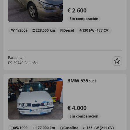
€ 2.600
Sin
comparación
11/2009
228.000 km
Diésel
130 kW (177 CV)
Particular
ES-39740 Santoña
Guar
BMW 535
535i
€ 4.000
Sin
comparación
05/1990
177.000 km
Gasolina
155 kW (211 CV)