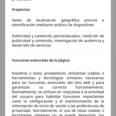
Buen
precio
Propósitos
07/2006
244.044 km
Diésel
120 kW (163 CV)
Datos de localización geográfica precisa e
identificación mediante análisis de dispositivos
Particular
Publicidad y contenido personalizados, medición de
ES-45300 Ocaña
publicidad y contenido, investigación de audiencia y
Guar
desarrollo de servicios
BMW 535
M535i
Funciones esenciales de la página
Nosotros o estos proveedores utilizamos cookies o
herramientas y tecnologías similares necesarias
€ 22.000
para las funciones esenciales del sitio web y para
garantizar su correcto funcionamiento.
Sin
comparación
Normalmente, se utilizan en respuesta a la actividad
del usuario para habilitar funciones importantes
09/1985
206.464 km
Gasolina
160 kW (218 CV)
como la configuración y el mantenimiento de la
información de inicio de sesión o las preferencias de
privacidad. Normalmente, el uso de estas cookies o
tecnologías similares no se puede desactivar. Sin