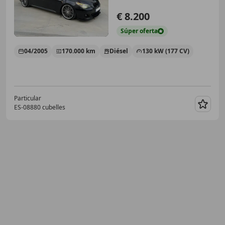
€ 8.200
Súper
oferta
04/2005
170.000 km
Diésel
130 kW (177 CV)
Particular
ES-08880 cubelles
Guar