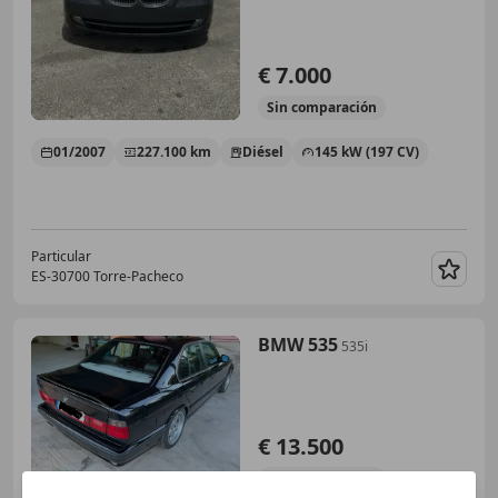
€ 7.000
Sin
comparación
01/2007
227.100 km
Diésel
145 kW (197 CV)
Particular
ES-30700 Torre-Pacheco
Guar
BMW 535
535i
€ 13.500
Sin
comparación