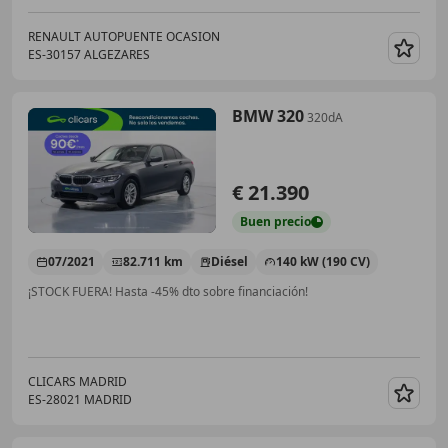
RENAULT AUTOPUENTE OCASION
ES-30157 ALGEZARES
Guar
BMW 320
320dA
€ 21.390
Buen
precio
07/2021
82.711 km
Diésel
140 kW (190 CV)
¡STOCK FUERA! Hasta -45% dto sobre financiación!
CLICARS MADRID
ES-28021 MADRID
Guar