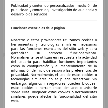
Precio
justo
Publicidad y contenido personalizados, medición de
publicidad y contenido, investigación de audiencia y
desarrollo de servicios
06/2022
106.141 km
Electro/Gasolina
150 kW (204 CV)
Funciones esenciales de la página
Nosotros o estos proveedores utilizamos cookies o
AUTOMOVILES GABILONDO
herramientas y tecnologías similares necesarias
ES-47011 VALLADOLID
Guar
para las funciones esenciales del sitio web y para
garantizar su correcto funcionamiento.
Normalmente, se utilizan en respuesta a la actividad
BMW 320
del usuario para habilitar funciones importantes
320i Cabriolet Aut.
como la configuración y el mantenimiento de la
información de inicio de sesión o las preferencias de
privacidad. Normalmente, el uso de estas cookies o
tecnologías similares no se puede desactivar. Sin
embargo, algunos navegadores pueden bloquear
€ 5.800
estas cookies o herramientas similares o avisarle
Sin
comparación
sobre ellas. Bloquear estas cookies o herramientas
similares puede afectar la funcionalidad del sitio
web.
12/2001
154.000 km
Gasolina
110 kW (150 CV)