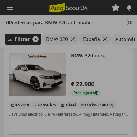
Saltar
al
contenido
705 ofertas
para BMW 320 automático
principal
Filtrar
BMW 320
España
Automáti
4
BMW 320
320dA
€ 22.900
Precio
justo
02/2019
92.456 km
Diésel
140 kW (190 CV)
Elevalunas eléctrico, Cierre centralizado, Airbags laterales, Airbag trasero, Airbag del conductor, ESP, ABS, Volante multifunción