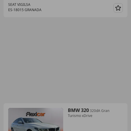
SEAT VIGILSA
ES-18015 GRANADA
Guar
BMW 320
320dA Gran
Turismo xDrive