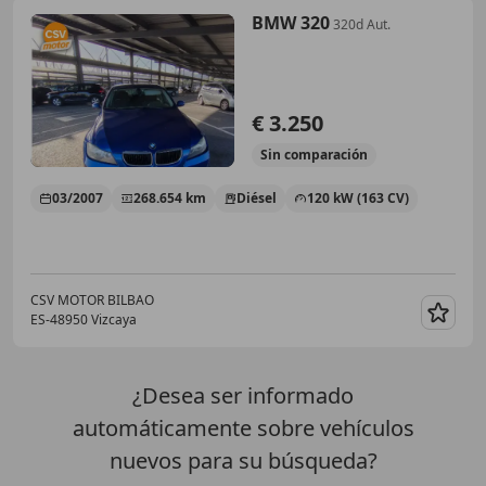
BMW 320
320d Aut.
€ 3.250
Sin
comparación
03/2007
268.654 km
Diésel
120 kW (163 CV)
CSV MOTOR BILBAO
ES-48950 Vizcaya
Guar
¿Desea ser informado
automáticamente sobre vehículos
nuevos para su búsqueda?