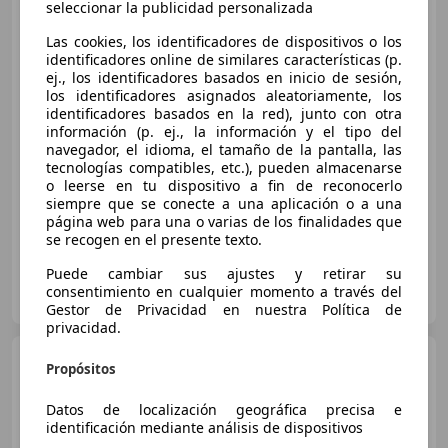
320dA
seleccionar la publicidad personalizada
Las cookies, los identificadores de dispositivos o los
identificadores online de similares características (p.
ej., los identificadores basados en inicio de sesión,
€ 23.900
1
los identificadores asignados aleatoriamente, los
identificadores basados en la red), junto con otra
Buen
precio
información (p. ej., la información y el tipo del
navegador, el idioma, el tamaño de la pantalla, las
09/2021
169.100 km
Diésel
140 kW (190 CV)
tecnologías compatibles, etc.), pueden almacenarse
o leerse en tu dispositivo a fin de reconocerlo
Liquidación en mas de 100 Vehiculos , Aprovéchate
siempre que se conecte a una aplicación o a una
página web para una o varias de los finalidades que
se recogen en el presente texto.
Puede cambiar sus ajustes y retirar su
AUTO SPORT MORALEJA
consentimiento en cualquier momento a través del
ES-28939 ARROYOMOLINOS
Guar
Gestor de Privacidad en nuestra Política de
privacidad.
BMW 320
320e
Propósitos
Datos de localización geográfica precisa e
identificación mediante análisis de dispositivos
€ 27.900
1