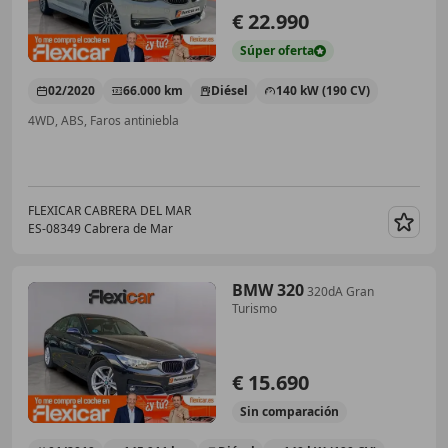
€ 22.990
Súper
oferta
02/2020
66.000 km
Diésel
140 kW (190 CV)
4WD, ABS, Faros antiniebla
FLEXICAR CABRERA DEL MAR
ES-08349 Cabrera de Mar
Guar
BMW 320
320dA Gran
Turismo
€ 15.690
Sin
comparación