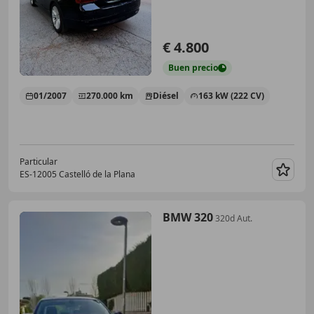
€ 4.800
Buen
precio
01/2007
270.000 km
Diésel
163 kW (222 CV)
Particular
ES-12005 Castelló de la Plana
Guar
BMW 320
320d Aut.