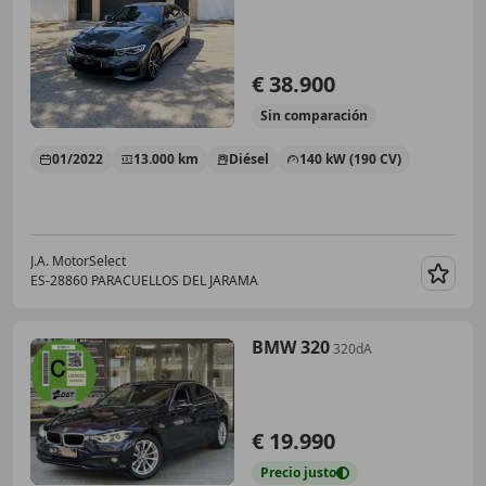
€ 38.900
Sin
comparación
01/2022
13.000 km
Diésel
140 kW (190 CV)
J.A. MotorSelect
ES-28860 PARACUELLOS DEL JARAMA
Guar
BMW 320
320dA
€ 19.990
Precio
justo