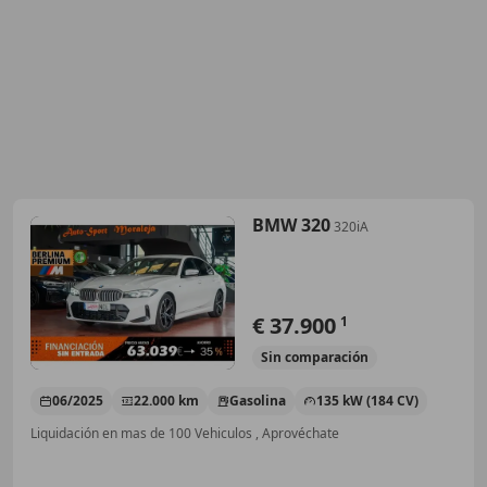
BMW 320
320iA
€ 37.900
1
Sin
comparación
06/2025
22.000 km
Gasolina
135 kW (184 CV)
Liquidación en mas de 100 Vehiculos , Aprovéchate