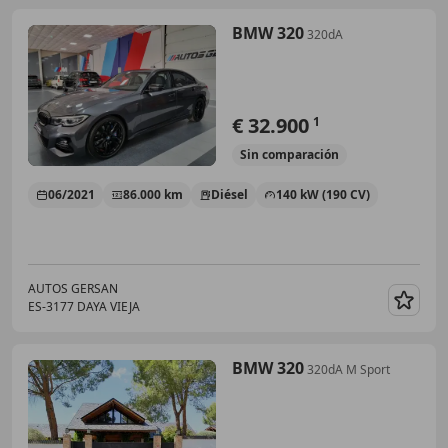
BMW 320
320dA
€ 32.900
1
Sin
comparación
06/2021
86.000 km
Diésel
140 kW (190 CV)
AUTOS GERSAN
ES-3177 DAYA VIEJA
Guar
BMW 320
320dA M Sport