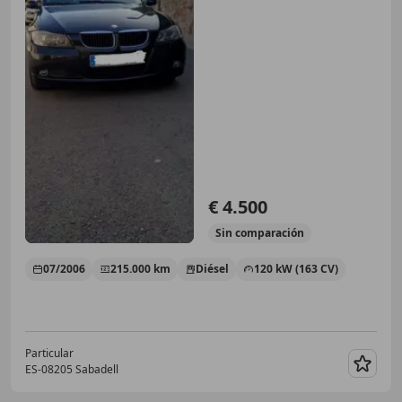
€ 4.500
Sin
comparación
07/2006
215.000 km
Diésel
120 kW (163 CV)
Particular
ES-08205 Sabadell
Guar