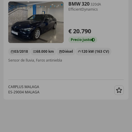
BMW 320
320dA
EfficientDynamics
€ 20.790
Precio
justo
03/2018
68.000 km
Diésel
120 kW (163 CV)
Sensor de lluvia, Faros antiniebla
CARPLUS MALAGA
ES-29004 MALAGA
Guar