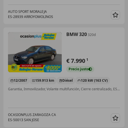
AUTO SPORT MORALEJA
ES-28939 ARROYOMOLINOS
Guar
BMW 320
320d
€ 7.990
1
Precio
justo
12/2007
159.913 km
Diésel
120 kW (163 CV)
Garantia, Inmovilizador, Volante multifunción, Cierre centralizado, ESP, Isofix, ABS, Dirección asistida
OCASIONPLUS ZARAGOZA CA
ES-50013 SAN JOSE
Guar