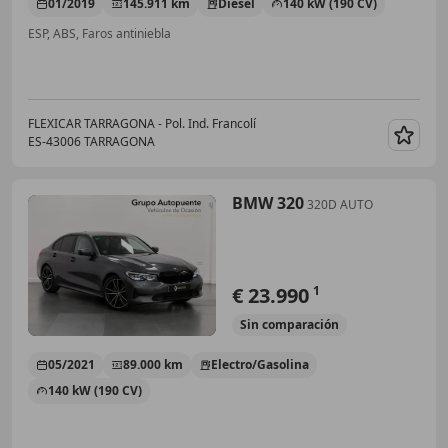
01/2019
145.911 km
Diésel
140 kW (190 CV)
ESP, ABS, Faros antiniebla
FLEXICAR TARRAGONA - Pol. Ind. Francolí
ES-43006 TARRAGONA
Guar
BMW 320
320D AUTO
€ 23.990
1
Sin
comparación
05/2021
89.000 km
Electro/Gasolina
140 kW (190 CV)