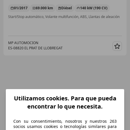
01/2017
69.000 km
Diésel
140 kW (190 CV)
Start/Stop automático, Volante multifunción, ABS, Llantas de aleación
MP AUTOMOCION
ES-08820 EL PRAT DE LLOBREGAT
Guar
Utilizamos cookies. Para que pueda
encontrar lo que necesita.
Con su consentimiento, nosotros y nuestros 263
socios usamos cookies o tecnologías similares para