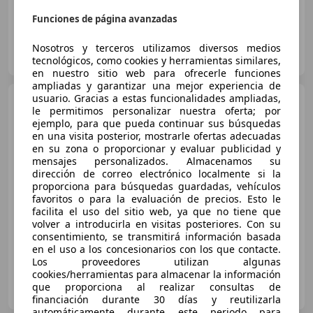
Funciones de página avanzadas
Particular
Nosotros y terceros utilizamos diversos medios
ES-46011 València
tecnológicos, como cookies y herramientas similares,
Guar
en nuestro sitio web para ofrecerle funciones
ampliadas y garantizar una mejor experiencia de
usuario. Gracias a estas funcionalidades ampliadas,
BMW 320
320dA
le permitimos personalizar nuestra oferta; por
ejemplo, para que pueda continuar sus búsquedas
en una visita posterior, mostrarle ofertas adecuadas
en su zona o proporcionar y evaluar publicidad y
mensajes personalizados. Almacenamos su
€ 9.250
dirección de correo electrónico localmente si la
proporciona para búsquedas guardadas, vehículos
Sin
comparación
favoritos o para la evaluación de precios. Esto le
facilita el uso del sitio web, ya que no tiene que
08/2015
186.000 km
Diésel
135 kW (184 CV)
volver a introducirla en visitas posteriores. Con su
consentimiento, se transmitirá información basada
en el uso a los concesionarios con los que contacte.
Los proveedores utilizan algunas
cookies/herramientas para almacenar la información
Particular
que proporciona al realizar consultas de
ES-41740 Lebrija
Guar
financiación durante 30 días y reutilizarla
automáticamente durante este periodo para