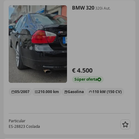
BMW 320
320i Aut.
€ 4.500
Súper
oferta
05/2007
210.000 km
Gasolina
110 kW (150 CV)
Particular
ES-28823 Coslada
Guar