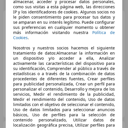
almacenar, acceder y procesar datos personales,
como sus visitas a esta página web, las direcciones
IP y los identificadores de cookies. Algunos socios no
BMW 320
le piden consentimiento para procesar tus datos y
320e xDrive Touring
se amparan en su interés legítimo. Puede configurar
sus preferencias en cualquier momento u obtener
más información visitando nuestra
Política de
Cookies
.
€ 24.500
Nosotros y nuestros socios hacemos el siguiente
Súper
oferta
tratamiento de datos:Almacenar la información en
un dispositivo y/o acceder a ella, Analizar
activamente las características del dispositivo para
01/2023
99.000 km
Electro/Gasolina
su identificación, Comprender al público a través de
150 kW (204 CV)
estadísticas o a través de la combinación de datos
procedentes de diferentes fuentes, Crear perfiles
4WD
para publicidad personalizada, Crear un perfil para
personalizar el contenido, Desarrollo y mejora de los
servicios, Medir el rendimiento de la publicidad,
Medir el rendimiento del contenido, Uso de datos
limitados con el objetivo de seleccionar el contenido,
AUTOCARSCLIENT
Uso de datos limitados para seleccionar anuncios
ES-28840 MEJORADA DEL CAMPO
Guar
básicos, Uso de perfiles para la selección de
contenido personalizado, Utilizar datos de
localización geográfica precisa, Utilizar perfiles para
BMW 320