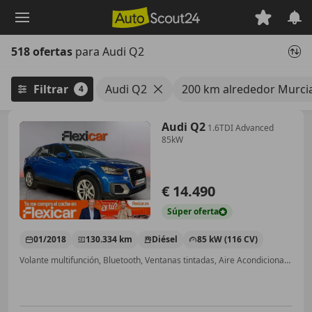
Saltar
al
contenido
518 ofertas
para Audi Q2
principal
Filtrar
Audi Q2
200 km alrededor Murci
4
Audi Q2
1.6TDI Advanced
85kW
€ 14.490
Súper
oferta
01/2018
130.334 km
Diésel
85 kW (116 CV)
Volante multifunción, Bluetooth, Ventanas tintadas, Aire Acondicionado, Elevalunas eléctrico, Start/Stop automático, Sensor de lluvia