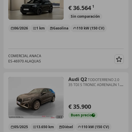
€ 36.564
1
Sin
comparación
06/2026
1 km
Gasolina
110 kW (150 CV)
COMERCIAL ANACA
ES-46970 ALAQUAS
Guar
Audi Q2
TODOTERRENO 2.0
35 TDI S TRONIC ADRENALIN 150
5P
€ 35.900
Buen
precio
05/2025
13.650 km
Diésel
110 kW (150 CV)