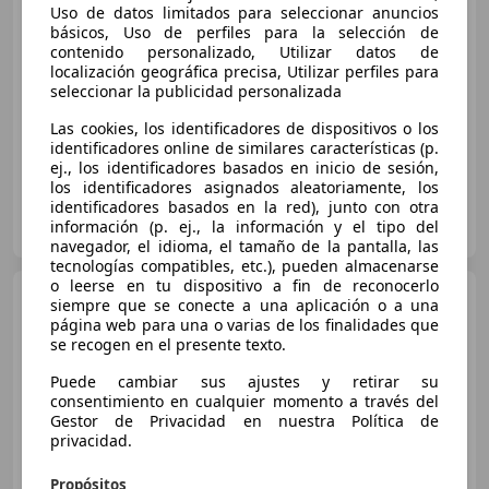
€ 17.999
Uso de datos limitados para seleccionar anuncios
básicos, Uso de perfiles para la selección de
Buen
precio
contenido personalizado, Utilizar datos de
localización geográfica precisa, Utilizar perfiles para
07/2019
66.046 km
Diésel
85 kW (116 CV)
seleccionar la publicidad personalizada
Ventanas tintadas, Bluetooth, Volante multifunción, Elevalunas eléctrico, Airbag del conductor, Cierre centralizado, Airbags laterales, Isofix
Las cookies, los identificadores de dispositivos o los
identificadores online de similares características (p.
ej., los identificadores basados en inicio de sesión,
los identificadores asignados aleatoriamente, los
identificadores basados en la red), junto con otra
AUTOHERO VALENCIA
información (p. ej., la información y el tipo del
ES-46014 Valencia
Guar
navegador, el idioma, el tamaño de la pantalla, las
tecnologías compatibles, etc.), pueden almacenarse
o leerse en tu dispositivo a fin de reconocerlo
Audi Q2
30 TFSI Design 85kW
siempre que se conecte a una aplicación o a una
página web para una o varias de los finalidades que
se recogen en el presente texto.
Puede cambiar sus ajustes y retirar su
€ 15.046
consentimiento en cualquier momento a través del
Gestor de Privacidad en nuestra Política de
Precio
justo
privacidad.
05/2019
157.420 km
Gasolina
85 kW (116 CV)
Propósitos