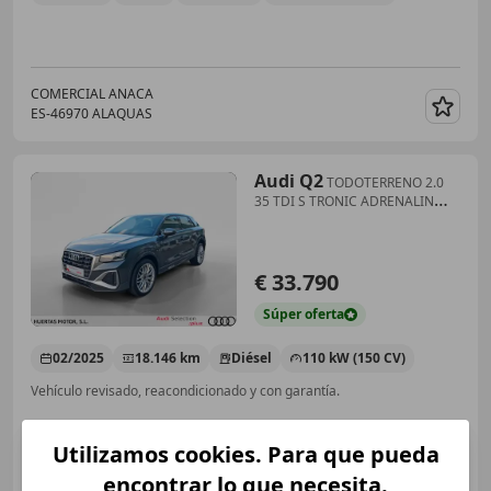
COMERCIAL ANACA
ES-46970 ALAQUAS
Guar
Audi Q2
TODOTERRENO 2.0
35 TDI S TRONIC ADRENALIN
EDITION
€ 33.790
Súper
oferta
02/2025
18.146 km
Diésel
110 kW (150 CV)
Vehículo revisado, reacondicionado y con garantía.
Utilizamos cookies. Para que pueda
encontrar lo que necesita.
AUDI HUERTAS MOTOR MURCIA