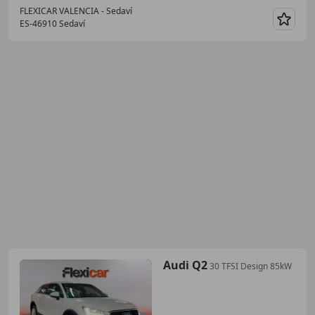
FLEXICAR VALENCIA - Sedaví
ES-46910 Sedaví
Guar
Audi Q2
30 TFSI Design 85kW