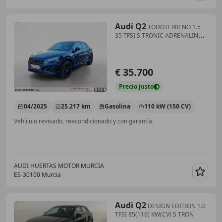
Audi Q2
TODOTERRENO 1.5
35 TFSI S TRONIC ADRENALIN
BLACK E
€ 35.700
Precio
justo
04/2025
25.217 km
Gasolina
110 kW (150 CV)
Vehículo revisado, reacondicionado y con garantía.
AUDI HUERTAS MOTOR MURCIA
ES-30100 Murcia
Guar
Audi Q2
DESIGN EDITION 1.0
TFSI 85(116) KW(CV) S TRON