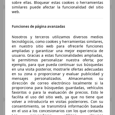
Guar
sobre ellas. Bloquear estas cookies o herramientas
similares puede afectar la funcionalidad del sitio
web.
Audi Q2
35 TDI S line quattro
S tronic 110kW
Funciones de página avanzadas
Nosotros y terceros utilizamos diversos medios
€ 28.990
tecnológicos, como cookies y herramientas similares,
en nuestro sitio web para ofrecerle funciones
Precio
justo
ampliadas y garantizar una mejor experiencia de
usuario. Gracias a estas funcionalidades ampliadas,
11/2023
40.000 km
Diésel
110 kW (150 CV)
le permitimos personalizar nuestra oferta; por
4WD
ejemplo, para que pueda continuar sus búsquedas
en una visita posterior, mostrarle ofertas adecuadas
en su zona o proporcionar y evaluar publicidad y
mensajes personalizados. Almacenamos su
dirección de correo electrónico localmente si la
MOTORCENTER ALZIRA
proporciona para búsquedas guardadas, vehículos
ES-46600 ALZIRA
favoritos o para la evaluación de precios. Esto le
Guar
facilita el uso del sitio web, ya que no tiene que
volver a introducirla en visitas posteriores. Con su
consentimiento, se transmitirá información basada
Audi Q2
30 TFSI Sport 85kW
en el uso a los concesionarios con los que contacte.