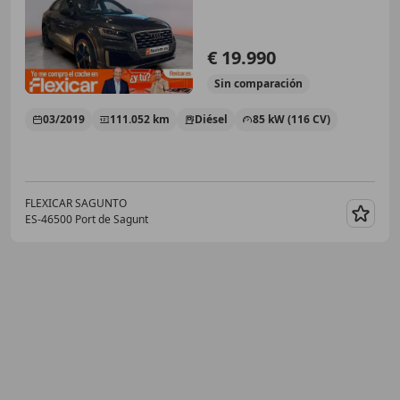
€ 19.990
Sin
comparación
03/2019
111.052 km
Diésel
85 kW (116 CV)
FLEXICAR SAGUNTO
ES-46500 Port de Sagunt
Guar