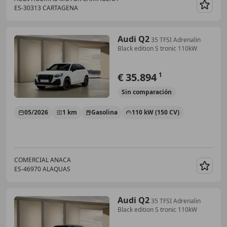
ES-30313 CARTAGENA
Guar
Audi Q2
35 TFSI Adrenalin
Black edition S tronic 110kW
€ 35.894
1
Sin
comparación
05/2026
1 km
Gasolina
110 kW (150 CV)
COMERCIAL ANACA
ES-46970 ALAQUAS
Guar
Audi Q2
35 TFSI Adrenalin
Black edition S tronic 110kW