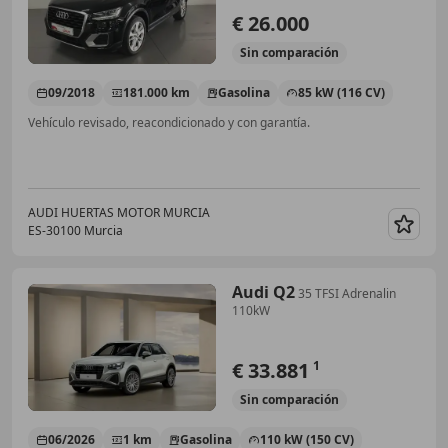
€ 26.000
Sin
comparación
09/2018
181.000 km
Gasolina
85 kW (116 CV)
Vehículo revisado, reacondicionado y con garantía.
AUDI HUERTAS MOTOR MURCIA
ES-30100 Murcia
Guar
Audi Q2
35 TFSI Adrenalin
110kW
€ 33.881
1
Sin
comparación
06/2026
1 km
Gasolina
110 kW (150 CV)