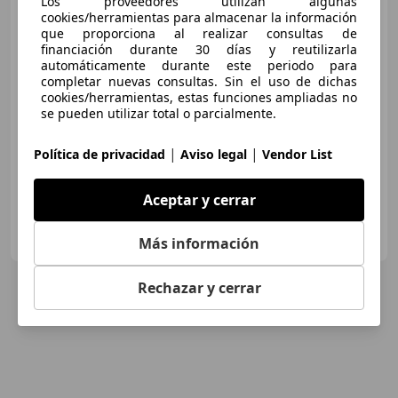
Los proveedores utilizan algunas
cookies/herramientas para almacenar la información
que proporciona al realizar consultas de
financiación durante 30 días y reutilizarla
€ 16.850
automáticamente durante este periodo para
completar nuevas consultas. Sin el uso de dichas
Buen
precio
cookies/herramientas, estas funciones ampliadas no
se pueden utilizar total o parcialmente.
07/2020
99.738 km
Gasolina
85 kW (116 CV)
Llantas de aleación, Volante multifunción, Faros antiniebla, Airbags laterales, Ventanas tintadas, Sensor de lluvia, Climatizador automático, Cierre centralizado
|
|
Política de privacidad
Aviso legal
Vendor List
Aceptar y cerrar
CSV MOTOR VALENCIA
ES-46009 Valencia
Guar
Más información
Rechazar y cerrar