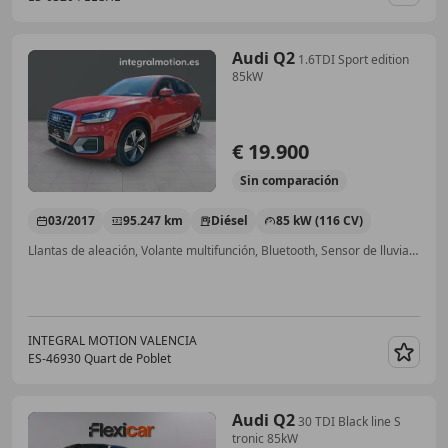
Guar
Audi Q2
1.6TDI Sport edition
85kW
€ 19.900
Sin
comparación
03/2017
95.247 km
Diésel
85 kW (116 CV)
Llantas de aleación, Volante multifunción, Bluetooth, Sensor de lluvia, Climatizador automático, Cierre centralizado, Ventanas tintadas, Start/Stop automático
INTEGRAL MOTION VALENCIA
ES-46930 Quart de Poblet
Guar
Audi Q2
30 TDI Black line S
tronic 85kW