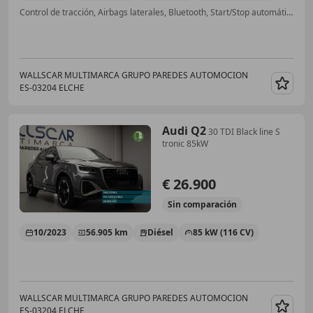
Control de tracción, Airbags laterales, Bluetooth, Start/Stop automático, Isofix, Sensor de lluvia, Ventanas tintadas, Climatizador automático
WALLSCAR MULTIMARCA GRUPO PAREDES AUTOMOCION
ES-03204 ELCHE
Guar
Audi Q2
30 TDI Black line S
tronic 85kW
€ 26.900
Sin
comparación
10/2023
56.905 km
Diésel
85 kW (116 CV)
WALLSCAR MULTIMARCA GRUPO PAREDES AUTOMOCION
ES-03204 ELCHE