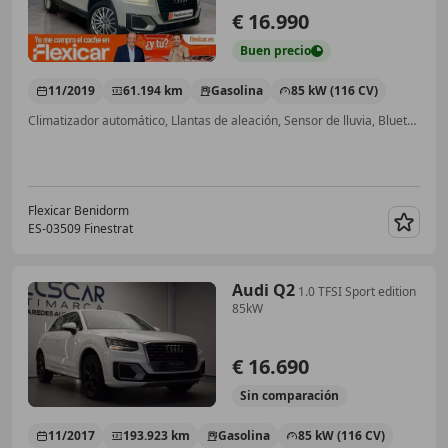
€ 16.990
Buen
precio
11/2019
61.194 km
Gasolina
85 kW (116 CV)
Climatizador automático, Llantas de aleación, Sensor de lluvia, Bluetooth, Volante multifunción, Ventanas tintadas, ABS, Cierre centralizado
Flexicar Benidorm
ES-03509 Finestrat
Guar
Audi Q2
1.0 TFSI Sport edition
85kW
€ 16.690
Sin
comparación
11/2017
193.923 km
Gasolina
85 kW (116 CV)