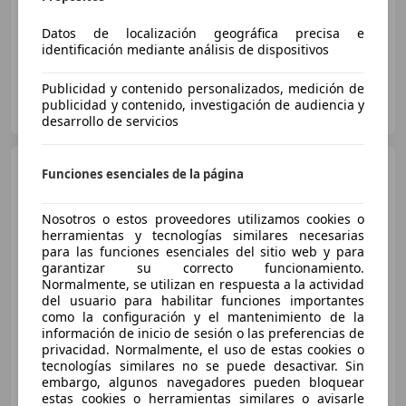
Bluetooth, Climatizador automático, Sensor de lluvia, Volante multifunción, ABS, Ventanas tintadas, Cierre centralizado, Control de tracción
Datos de localización geográfica precisa e
identificación mediante análisis de dispositivos
Publicidad y contenido personalizados, medición de
OCASIONPLUS PATERNA
publicidad y contenido, investigación de audiencia y
ES-46980 PATERNA
Guar
desarrollo de servicios
Audi Q2
30 TDI Advanced
Funciones esenciales de la página
85kW
Nosotros o estos proveedores utilizamos cookies o
€ 28.256
1
herramientas y tecnologías similares necesarias
para las funciones esenciales del sitio web y para
Sin
comparación
garantizar su correcto funcionamiento.
Normalmente, se utilizan en respuesta a la actividad
del usuario para habilitar funciones importantes
06/2026
1 km
Diésel
85 kW (116 CV)
como la configuración y el mantenimiento de la
información de inicio de sesión o las preferencias de
privacidad. Normalmente, el uso de estas cookies o
tecnologías similares no se puede desactivar. Sin
embargo, algunos navegadores pueden bloquear
COMERCIAL ANACA
estas cookies o herramientas similares o avisarle
ES-46970 ALAQUAS