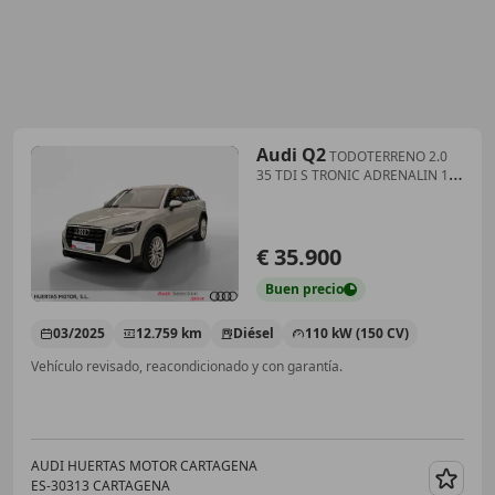
Audi Q2
TODOTERRENO 2.0
35 TDI S TRONIC ADRENALIN 150
5P
€ 35.900
Buen
precio
03/2025
12.759 km
Diésel
110 kW (150 CV)
Vehículo revisado, reacondicionado y con garantía.
AUDI HUERTAS MOTOR CARTAGENA
ES-30313 CARTAGENA
Guar