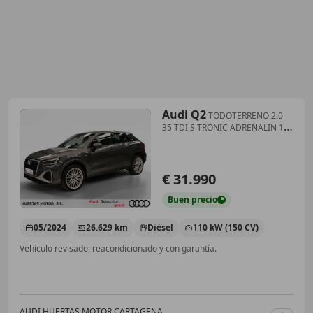
Audi Q2
TODOTERRENO 2.0
35 TDI S TRONIC ADRENALIN 150
5P
€ 31.990
Buen
precio
05/2024
26.629 km
Diésel
110 kW (150 CV)
Vehículo revisado, reacondicionado y con garantía.
AUDI HUERTAS MOTOR CARTAGENA