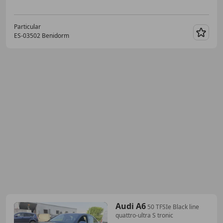
Particular
ES-03502 Benidorm
Guar
Audi A6
50 TFSIe Black line
quattro-ultra S tronic