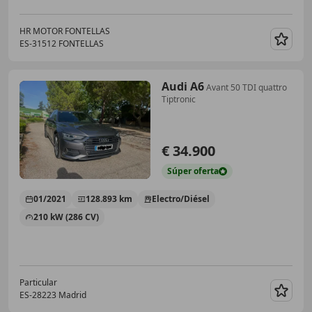
HR MOTOR FONTELLAS
ES-31512 FONTELLAS
Guar
Audi A6
Avant 50 TDI quattro
Tiptronic
€ 34.900
Súper
oferta
01/2021
128.893 km
Electro/Diésel
210 kW (286 CV)
Particular
ES-28223 Madrid
Guar