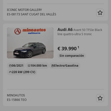
ICONIC MOTOR GALLERY
ES-08173 SANT CUGAT DEL VALLÈS
Guar
Audi A6
Avant 50 TFSIe Black
line quattro-ultra S tronic
€ 39.990
1
Sin
comparación
06/2021
104.000 km
Electro/Gasolina
220 kW (299 CV)
MINOAUTOS
ES-15866 TEO
Guar