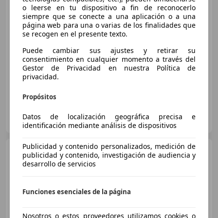
o leerse en tu dispositivo a fin de reconocerlo
siempre que se conecte a una aplicación o a una
página web para una o varias de los finalidades que
€ 37.000
se recogen en el presente texto.
Precio
justo
Puede cambiar sus ajustes y retirar su
consentimiento en cualquier momento a través del
09/2020
96.522 km
Diésel
210 kW (286 CV)
Gestor de Privacidad en nuestra Política de
privacidad.
Propósitos
Automóviles Arturo Soria
Datos de localización geográfica precisa e
ES-28043 MADRID
Guar
identificación mediante análisis de dispositivos
Publicidad y contenido personalizados, medición de
Audi A6
Avant 50 TFSIe S line
publicidad y contenido, investigación de audiencia y
quattro-ultra S tronic
desarrollo de servicios
Funciones esenciales de la página
Nosotros o estos proveedores utilizamos cookies o