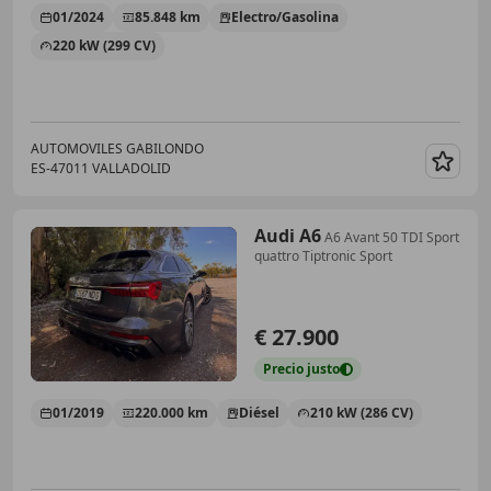
01/2024
85.848 km
Electro/Gasolina
220 kW (299 CV)
AUTOMOVILES GABILONDO
ES-47011 VALLADOLID
Guar
Audi A6
A6 Avant 50 TDI Sport
quattro Tiptronic Sport
€ 27.900
Precio
justo
01/2019
220.000 km
Diésel
210 kW (286 CV)