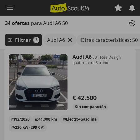
Saltar
al
contenido
34 ofertas
para Audi A6 50
principal
Filtrar
Audi A6
Otras características: 50
3
Audi A6
50 TFSIe Design
quattro-ultra S tronic
€ 42.500
Sin
comparación
12/2020
41.000 km
Electro/Gasolina
220 kW (299 CV)