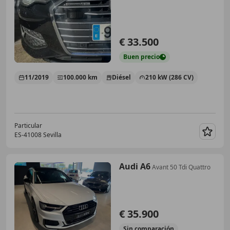
€ 33.500
Buen
precio
11/2019
100.000 km
Diésel
210 kW (286 CV)
Particular
ES-41008 Sevilla
Guar
Audi A6
Avant 50 Tdi Quattro
€ 35.900
Sin
comparación