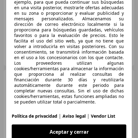
€ 59.090
1
ejemplo, para que pueda continuar sus búsquedas
en una visita posterior, mostrarle ofertas adecuadas
Sin
comparación
en su zona o proporcionar y evaluar publicidad y
mensajes personalizados. Almacenamos su
06/2026
20 km
Electro/Gasolina
220 kW (299 CV)
dirección de correo electrónico localmente si la
proporciona para búsquedas guardadas, vehículos
favoritos o para la evaluación de precios. Esto le
facilita el uso del sitio web, ya que no tiene que
volver a introducirla en visitas posteriores. Con su
consentimiento, se transmitirá información basada
SANTANO AUTOMOCION, Volkswagen y Audi
en el uso a los concesionarios con los que contacte.
ES-10005 CACERES
Guar
Los proveedores utilizan algunas
cookies/herramientas para almacenar la información
que proporciona al realizar consultas de
Audi A6
SLINE 50 TFSI
financiación durante 30 días y reutilizarla
QUATTRO ULTRA BLACK LINE
automáticamente durante este periodo para
completar nuevas consultas. Sin el uso de dichas
cookies/herramientas, estas funciones ampliadas no
€ 39.990
1
se pueden utilizar total o parcialmente.
Sin
comparación
|
|
Política de privacidad
Aviso legal
Vendor List
06/2021
104.000 km
Gasolina
220 kW (299 CV)
Aceptar y cerrar