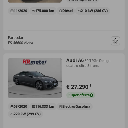
11/2020
175.000 km
Diésel
210 kW (286 CV)
Particular
ES-46600 Alzira
Guar
Audi A6
50 TFSIe Design
quattro-ultra S tronic
€ 27.290
1
Súper
oferta
03/2020
116.833 km
Electro/Gasolina
220 kW (299 CV)