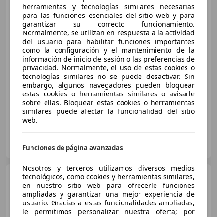
herramientas y tecnologías similares necesarias
para las funciones esenciales del sitio web y para
garantizar su correcto funcionamiento.
Normalmente, se utilizan en respuesta a la actividad
del usuario para habilitar funciones importantes
€ 43.900
como la configuración y el mantenimiento de la
información de inicio de sesión o las preferencias de
Sin
comparación
privacidad. Normalmente, el uso de estas cookies o
tecnologías similares no se puede desactivar. Sin
01/2022
57.000 km
Electro/Gasolina
embargo, algunos navegadores pueden bloquear
220 kW (299 CV)
estas cookies o herramientas similares o avisarle
sobre ellas. Bloquear estas cookies o herramientas
similares puede afectar la funcionalidad del sitio
web.
Autos Sala Cars
ES-48903 BARAKALDO
Guar
Funciones de página avanzadas
Nosotros y terceros utilizamos diversos medios
Audi A6
tecnológicos, como cookies y herramientas similares,
50 TFSIe S line
en nuestro sitio web para ofrecerle funciones
quattro-ultra S tronic
ampliadas y garantizar una mejor experiencia de
usuario. Gracias a estas funcionalidades ampliadas,
le permitimos personalizar nuestra oferta; por