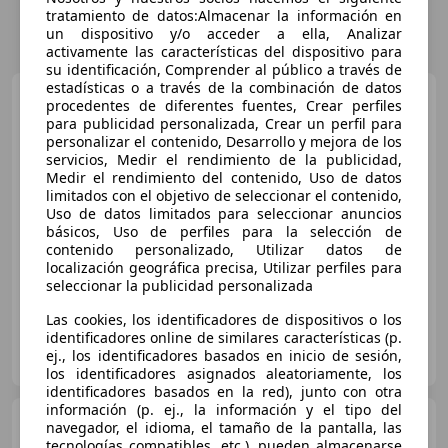
tratamiento de datos:Almacenar la información en
un dispositivo y/o acceder a ella, Analizar
activamente las características del dispositivo para
su identificación, Comprender al público a través de
estadísticas o a través de la combinación de datos
Audi A6
50 TFSIe Sport
procedentes de diferentes fuentes, Crear perfiles
quattro-ultra S tronic
para publicidad personalizada, Crear un perfil para
personalizar el contenido, Desarrollo y mejora de los
€ 33.800
1
servicios, Medir el rendimiento de la publicidad,
Medir el rendimiento del contenido, Uso de datos
Buen
precio
limitados con el objetivo de seleccionar el contenido,
Uso de datos limitados para seleccionar anuncios
01/2022
68.900 km
Electro/Gasolina
básicos, Uso de perfiles para la selección de
220 kW (299 CV)
contenido personalizado, Utilizar datos de
localización geográfica precisa, Utilizar perfiles para
seleccionar la publicidad personalizada
Las cookies, los identificadores de dispositivos o los
identificadores online de similares características (p.
HUESCA IMPORT
ej., los identificadores basados en inicio de sesión,
ES-22197 Huesca
Guar
los identificadores asignados aleatoriamente, los
identificadores basados en la red), junto con otra
información (p. ej., la información y el tipo del
Audi A6
Avant 50 TDI quattro
navegador, el idioma, el tamaño de la pantalla, las
Tiptronic
tecnologías compatibles, etc.), pueden almacenarse