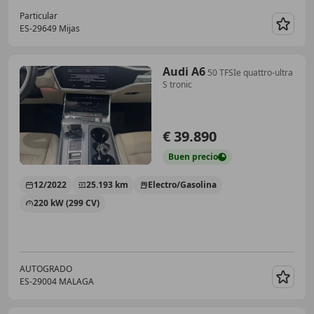
Particular
ES-29649 Mijas
Guar
Audi A6
50 TFSIe quattro-ultra
S tronic
€ 39.890
Buen
precio
12/2022
25.193 km
Electro/Gasolina
220 kW (299 CV)
AUTOGRADO
ES-29004 MALAGA
Guar