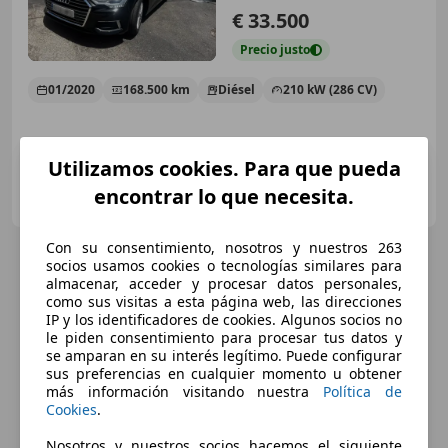
€ 33.500
Precio
justo
01/2020
168.500 km
Diésel
210 kW (286 CV)
Utilizamos cookies. Para que pueda
Particular
encontrar lo que necesita.
ES-28860 Paracuellos de Jarama
Guar
Con su consentimiento, nosotros y nuestros 263
socios usamos cookies o tecnologías similares para
almacenar, acceder y procesar datos personales,
como sus visitas a esta página web, las direcciones
IP y los identificadores de cookies. Algunos socios no
le piden consentimiento para procesar tus datos y
se amparan en su interés legítimo. Puede configurar
sus preferencias en cualquier momento u obtener
más información visitando nuestra
Política de
Cookies
.
Nosotros y nuestros socios hacemos el siguiente