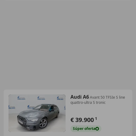
Audi A6
Avant 50 TFSIe S line
quattro-ultra S tronic
€ 39.900
1
Súper
oferta