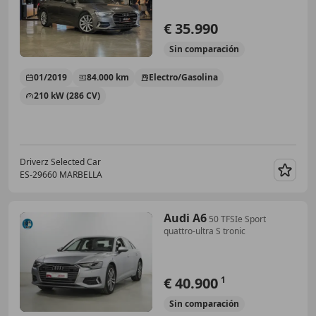
€ 35.990
Sin
comparación
01/2019
84.000 km
Electro/Gasolina
210 kW (286 CV)
Driverz Selected Car
ES-29660 MARBELLA
Guar
Audi A6
50 TFSIe Sport
quattro-ultra S tronic
€ 40.900
1
Sin
comparación