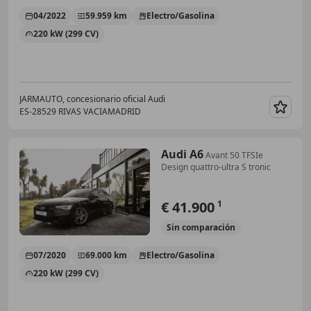
04/2022
59.959 km
Electro/Gasolina
220 kW (299 CV)
JARMAUTO, concesionario oficial Audi
ES-28529 RIVAS VACIAMADRID
Guar
Audi A6
Avant 50 TFSIe
Design quattro-ultra S tronic
€ 41.900
1
Sin
comparación
07/2020
69.000 km
Electro/Gasolina
220 kW (299 CV)