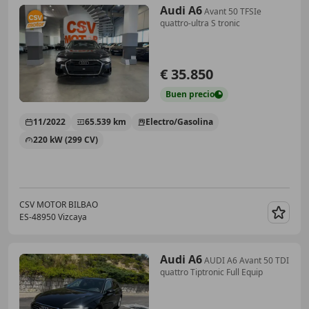
Audi A6
Avant 50 TFSIe
quattro-ultra S tronic
€ 35.850
Buen
precio
11/2022
65.539 km
Electro/Gasolina
220 kW (299 CV)
CSV MOTOR BILBAO
ES-48950 Vizcaya
Guar
Audi A6
AUDI A6 Avant 50 TDI
quattro Tiptronic Full Equip