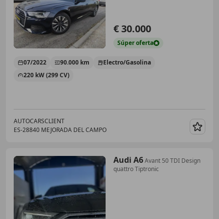
€ 30.000
Súper
oferta
07/2022
90.000 km
Electro/Gasolina
220 kW (299 CV)
AUTOCARSCLIENT
ES-28840 MEJORADA DEL CAMPO
Guar
Audi A6
Avant 50 TDI Design
quattro Tiptronic