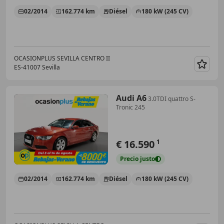
02/2014
162.774 km
Diésel
180 kW (245 CV)
OCASIONPLUS SEVILLA CENTRO II
ES-41007 Sevilla
Guar
Audi A6
3.0TDI quattro S-
Tronic 245
€ 16.590
1
Precio
justo
02/2014
162.774 km
Diésel
180 kW (245 CV)