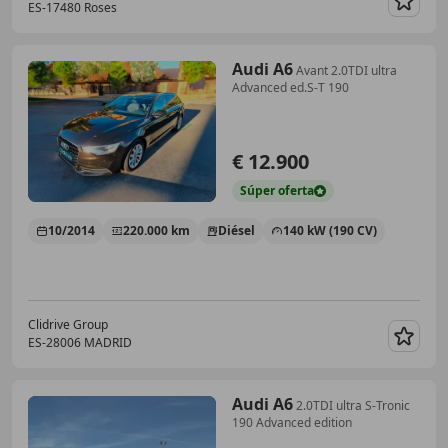
ES-17480 Roses
Guar
Audi A6
Avant 2.0TDI ultra
Advanced ed.S-T 190
€ 12.900
Súper
oferta
10/2014
220.000 km
Diésel
140 kW (190 CV)
Clidrive Group
ES-28006 MADRID
Guar
Audi A6
2.0TDI ultra S-Tronic
190 Advanced edition