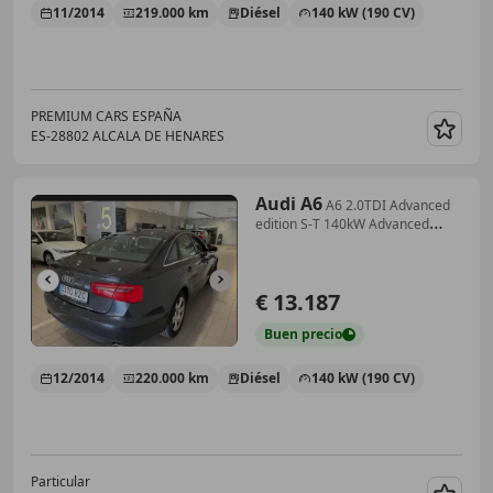
11/2014
219.000 km
Diésel
140 kW (190 CV)
PREMIUM CARS ESPAÑA
ES-28802 ALCALA DE HENARES
Guar
Audi A6
A6 2.0TDI Advanced
edition S-T 140kW Advanced
edition
€ 13.187
Buen
precio
12/2014
220.000 km
Diésel
140 kW (190 CV)
Particular