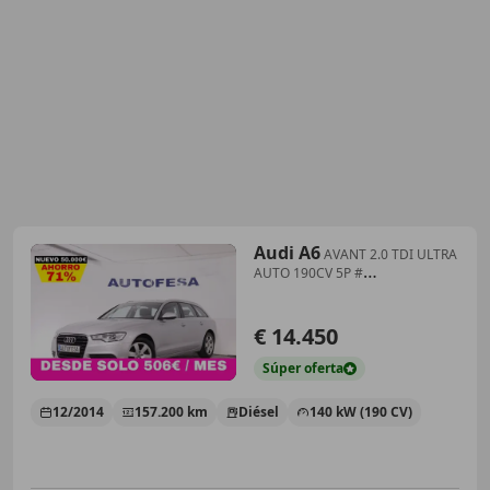
Audi A6
AVANT 2.0 TDI ULTRA
AUTO 190CV 5P #
NAVY,PARKTRONI
€ 14.450
Súper
oferta
12/2014
157.200 km
Diésel
140 kW (190 CV)