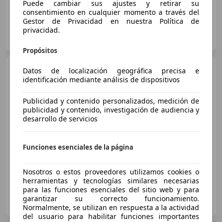
Puede cambiar sus ajustes y retirar su
consentimiento en cualquier momento a través del
Gestor de Privacidad en nuestra Política de
Particular
privacidad.
ES-17480 Roses
Guar
Propósitos
Audi A6
3.0TDI quattro S-
Datos de localización geográfica precisa e
Tronic 245
identificación mediante análisis de dispositivos
Publicidad y contenido personalizados, medición de
publicidad y contenido, investigación de audiencia y
€ 16.590
1
desarrollo de servicios
Precio
justo
Funciones esenciales de la página
02/2014
162.774 km
Diésel
180 kW (245 CV)
Nosotros o estos proveedores utilizamos cookies o
herramientas y tecnologías similares necesarias
para las funciones esenciales del sitio web y para
OCASIONPLUS LA MAQUINISTA II
garantizar su correcto funcionamiento.
ES-08020 SANT ANDREU
Guar
Normalmente, se utilizan en respuesta a la actividad
del usuario para habilitar funciones importantes