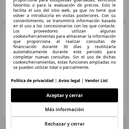
favoritos o para la evaluación de precios. Esto le
Particular
facilita el uso del sitio web, ya que no tiene que
ES-41120 sevilla
Guar
volver a introducirla en visitas posteriores. Con su
consentimiento, se transmitirá información basada
en el uso a los concesionarios con los que contacte.
Audi A6
Los proveedores utilizan algunas
Avant 3.0TDI quattro
cookies/herramientas para almacenar la información
S-Tronic 204
que proporciona al realizar consultas de
financiación durante 30 días y reutilizarla
automáticamente durante este periodo para
€ 16.990
completar nuevas consultas. Sin el uso de dichas
cookies/herramientas, estas funciones ampliadas no
Precio
justo
se pueden utilizar total o parcialmente.
01/2014
179.000 km
Diésel
150 kW (204 CV)
|
|
Política de privacidad
Aviso legal
Vendor List
Aceptar y cerrar
AUTOS LOS PALACIOS MOTOR
Más información
ES-41720 LOS PALACIOS
Guar
Rechazar y cerrar