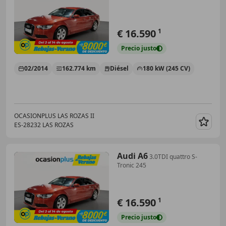
€ 16.590
1
Precio
justo
02/2014
162.774 km
Diésel
180 kW (245 CV)
OCASIONPLUS LAS ROZAS II
ES-28232 LAS ROZAS
Guar
Audi A6
3.0TDI quattro S-
Tronic 245
€ 16.590
1
Precio
justo