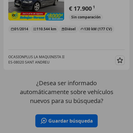
€ 17.900
1
Sin
comparación
01/2014
110.544 km
Diésel
130 kW (177 CV)
OCASIONPLUS LA MAQUINISTA II
ES-08020 SANT ANDREU
Guar
¿Desea ser informado
automáticamente sobre vehículos
nuevos para su búsqueda?
Guardar búsqueda