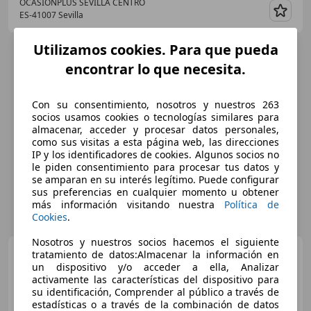
OCASIONPLUS SEVILLA CENTRO
ES-41007 Sevilla
Guar
Utilizamos cookies. Para que pueda
encontrar lo que necesita.
Con su consentimiento, nosotros y nuestros 263
socios usamos cookies o tecnologías similares para
almacenar, acceder y procesar datos personales,
como sus visitas a esta página web, las direcciones
IP y los identificadores de cookies. Algunos socios no
le piden consentimiento para procesar tus datos y
se amparan en su interés legítimo. Puede configurar
sus preferencias en cualquier momento u obtener
más información visitando nuestra
Política de
Cookies
.
Nosotros y nuestros socios hacemos el siguiente
Audi A6
2.0TDI ultra S-Tronic
tratamiento de datos:Almacenar la información en
190
un dispositivo y/o acceder a ella, Analizar
activamente las características del dispositivo para
su identificación, Comprender al público a través de
estadísticas o a través de la combinación de datos