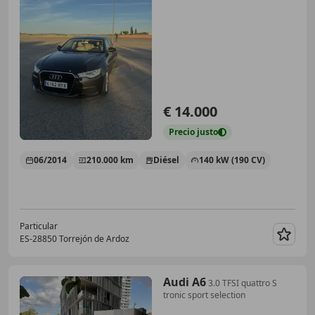
€ 14.000
Precio
justo
06/2014
210.000 km
Diésel
140 kW (190 CV)
Particular
ES-28850 Torrejón de Ardoz
Guar
Audi A6
3.0 TFSI quattro S
tronic sport selection