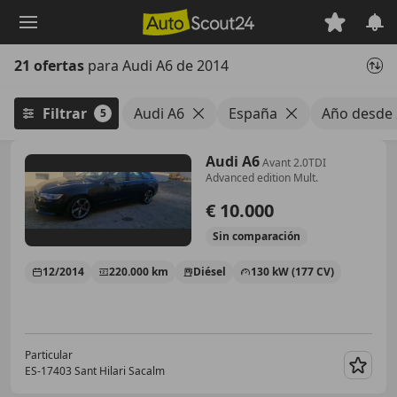
Saltar
al
contenido
21 ofertas
para Audi A6 de 2014
principal
Filtrar
Audi A6
España
Año desde
5
Audi A6
Avant 2.0TDI
Advanced edition Mult.
€ 10.000
Sin
comparación
12/2014
220.000 km
Diésel
130 kW (177 CV)
Particular
ES-17403 Sant Hilari Sacalm
Guar