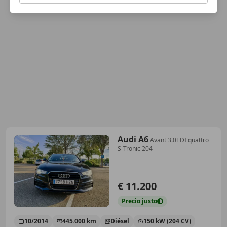
Audi A6
Avant 3.0TDI quattro
S-Tronic 204
€ 11.200
Precio
justo
10/2014
445.000 km
Diésel
150 kW (204 CV)