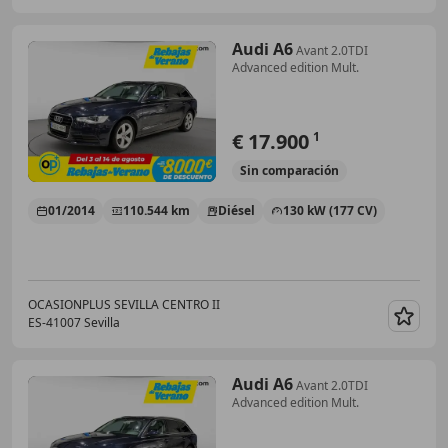
Audi A6
Avant 2.0TDI
Advanced edition Mult.
€ 17.900
1
Sin
comparación
01/2014
110.544 km
Diésel
130 kW (177 CV)
OCASIONPLUS SEVILLA CENTRO II
ES-41007 Sevilla
Guar
Audi A6
Avant 2.0TDI
Advanced edition Mult.