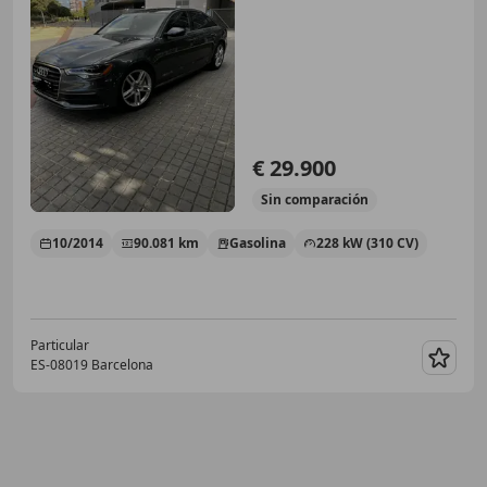
€ 29.900
Sin
comparación
10/2014
90.081 km
Gasolina
228 kW (310 CV)
Particular
ES-08019 Barcelona
Guar