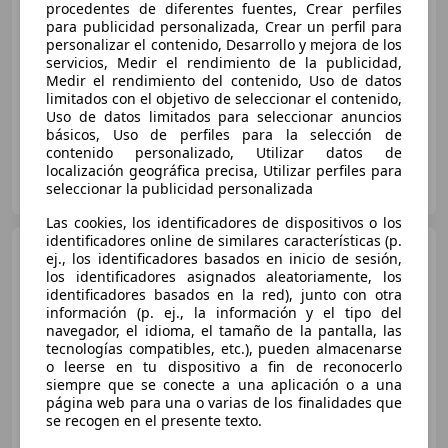
€ 18.000
procedentes de diferentes fuentes, Crear perfiles
para publicidad personalizada, Crear un perfil para
Sin
comparación
personalizar el contenido, Desarrollo y mejora de los
servicios, Medir el rendimiento de la publicidad,
07/2014
180.000 km
Diésel
140 kW (190 CV)
Medir el rendimiento del contenido, Uso de datos
limitados con el objetivo de seleccionar el contenido,
Uso de datos limitados para seleccionar anuncios
básicos, Uso de perfiles para la selección de
contenido personalizado, Utilizar datos de
localización geográfica precisa, Utilizar perfiles para
Particular
seleccionar la publicidad personalizada
ES-28007 Madrid
Guar
Las cookies, los identificadores de dispositivos o los
identificadores online de similares características (p.
Audi A6
A6 2.0TDI ultra S-
ej., los identificadores basados en inicio de sesión,
Tronic 190 Advanced edition
los identificadores asignados aleatoriamente, los
Advanced edition
identificadores basados en la red), junto con otra
información (p. ej., la información y el tipo del
navegador, el idioma, el tamaño de la pantalla, las
€ 13.900
tecnologías compatibles, etc.), pueden almacenarse
o leerse en tu dispositivo a fin de reconocerlo
Sin
comparación
siempre que se conecte a una aplicación o a una
página web para una o varias de los finalidades que
08/2014
241.000 km
Diésel
140 kW (190 CV)
se recogen en el presente texto.