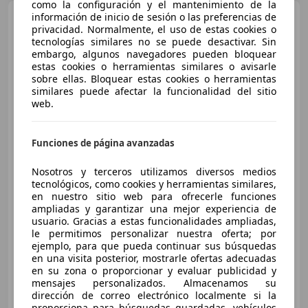
como la configuración y el mantenimiento de la
Audi A6
información de inicio de sesión o las preferencias de
2.0TDI Multitronic
privacidad. Normalmente, el uso de estas cookies o
tecnologías similares no se puede desactivar. Sin
embargo, algunos navegadores pueden bloquear
estas cookies o herramientas similares o avisarle
sobre ellas. Bloquear estas cookies o herramientas
similares puede afectar la funcionalidad del sitio
web.
Funciones de página avanzadas
Nosotros y terceros utilizamos diversos medios
tecnológicos, como cookies y herramientas similares,
en nuestro sitio web para ofrecerle funciones
ampliadas y garantizar una mejor experiencia de
€ 16.300
usuario. Gracias a estas funcionalidades ampliadas,
le permitimos personalizar nuestra oferta; por
Buen
precio
ejemplo, para que pueda continuar sus búsquedas
en una visita posterior, mostrarle ofertas adecuadas
02/2014
117.000 km
Diésel
130 kW (177 CV)
en su zona o proporcionar y evaluar publicidad y
mensajes personalizados. Almacenamos su
dirección de correo electrónico localmente si la
proporciona para búsquedas guardadas, vehículos