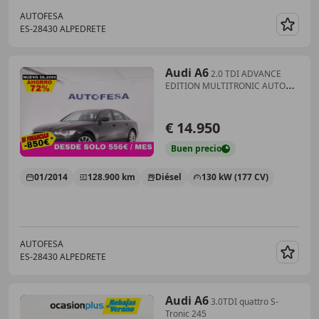
AUTOFESA
ES-28430 ALPEDRETE
Guar
Audi A6
2.0 TDI ADVANCE
EDITION MULTITRONIC AUTO
177CV 4P#
€ 14.950
Buen
precio
01/2014
128.900 km
Diésel
130 kW (177 CV)
AUTOFESA
ES-28430 ALPEDRETE
Guar
Audi A6
3.0TDI quattro S-
Tronic 245