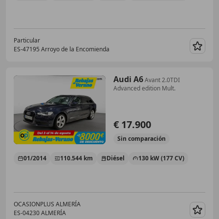
Particular
ES-47195 Arroyo de la Encomienda
Guar
Audi A6
Avant 2.0TDI
Advanced edition Mult.
€ 17.900
Sin
comparación
01/2014
110.544 km
Diésel
130 kW (177 CV)
OCASIONPLUS ALMERÍA
ES-04230 ALMERÍA
Guar