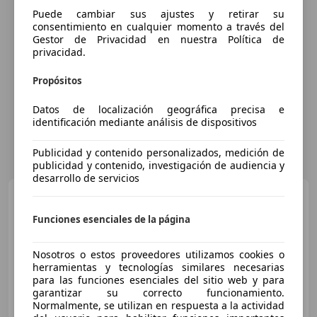
Puede cambiar sus ajustes y retirar su
consentimiento en cualquier momento a través del
Gestor de Privacidad en nuestra Política de
privacidad.
Propósitos
Datos de localización geográfica precisa e
identificación mediante análisis de dispositivos
Publicidad y contenido personalizados, medición de
publicidad y contenido, investigación de audiencia y
desarrollo de servicios
Yamaha Tracer 900
Tracer 900 (2015-16)
Funciones esenciales de la página
Nosotros o estos proveedores utilizamos cookies o
herramientas y tecnologías similares necesarias
€ 5.300
para las funciones esenciales del sitio web y para
garantizar su correcto funcionamiento.
Normalmente, se utilizan en respuesta a la actividad
09/2016
54.714 km
Gasolina
85 kW (116 CV)