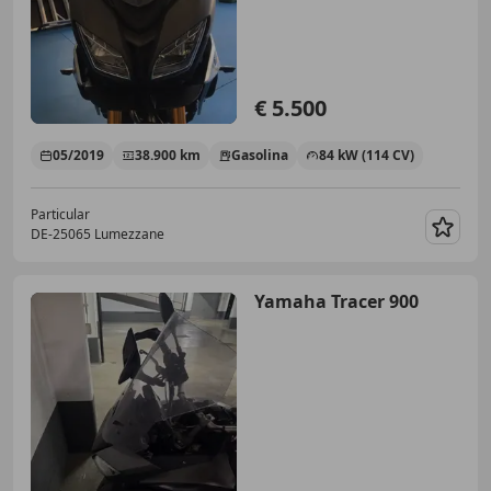
€ 5.500
05/2019
38.900 km
Gasolina
84 kW (114 CV)
Particular
DE-25065 Lumezzane
Guar
Yamaha Tracer 900