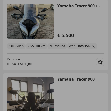
Yamaha Tracer 900
Abs
€ 5.500
03/2015
55.000 km
Gasolina
115 kW (156 CV)
Particular
IT-20831 Seregno
Guar
Yamaha Tracer 900