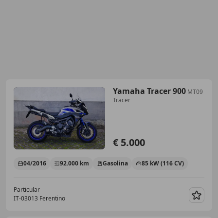
Yamaha Tracer 900
MT09
Tracer
€ 5.000
04/2016
92.000 km
Gasolina
85 kW (116 CV)
Particular
IT-03013 Ferentino
Guar