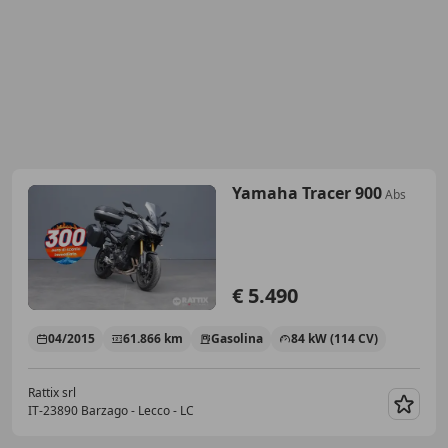
Yamaha Tracer 900
Abs
€ 5.490
04/2015
61.866 km
Gasolina
84 kW (114 CV)
Rattix srl
IT-23890 Barzago - Lecco - LC
Guar