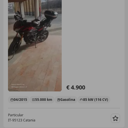
€ 4.900
04/2015
55.000 km
Gasolina
85 kW (116 CV)
Particular
IT-95123 Catania
Guar