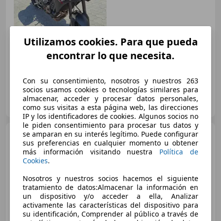
Utilizamos cookies. Para que pueda
€ 5.200
encontrar lo que necesita.
02/2016
40.500 km
Gasolina
85 kW (116 CV)
Con su consentimiento, nosotros y nuestros 263
socios usamos cookies o tecnologías similares para
Particular
almacenar, acceder y procesar datos personales,
IT-23030 Chiuro
Guar
como sus visitas a esta página web, las direcciones
IP y los identificadores de cookies. Algunos socios no
le piden consentimiento para procesar tus datos y
se amparan en su interés legítimo. Puede configurar
Yamaha Tracer 900
abs
sus preferencias en cualquier momento u obtener
más información visitando nuestra
Política de
Cookies
.
Nosotros y nuestros socios hacemos el siguiente
tratamiento de datos:Almacenar la información en
un dispositivo y/o acceder a ella, Analizar
activamente las características del dispositivo para
su identificación, Comprender al público a través de