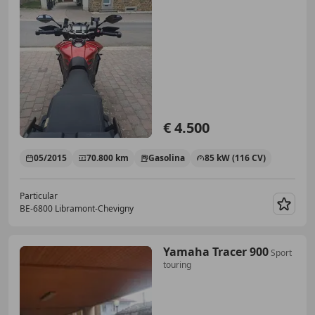
€ 4.500
05/2015
70.800 km
Gasolina
85 kW (116 CV)
Particular
BE-6800 Libramont-Chevigny
Guar
Yamaha Tracer 900
Sport
touring