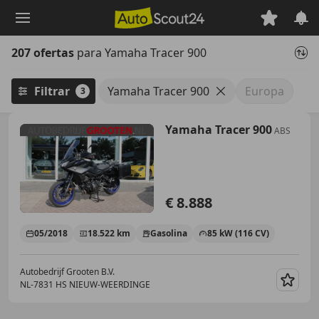
Saltar
al
contenido
207 ofertas
para Yamaha Tracer 900
principal
Filtrar
Yamaha Tracer 900
Europa
3
Yamaha Tracer 900
ABS
€ 8.888
05/2018
18.522 km
Gasolina
85 kW (116 CV)
Autobedrijf Grooten B.V.
NL-7831 HS NIEUW-WEERDINGE
Guar