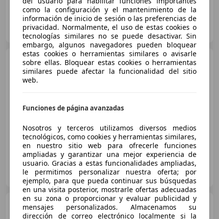
del usuario para habilitar funciones importantes
como la configuración y el mantenimiento de la
información de inicio de sesión o las preferencias de
Tvr Moto S.N.C. Di Testa Roberto E Maccagno Luca
privacidad. Normalmente, el uso de estas cookies o
IT-12045 Fossano - Cuneo - CN
Guar
tecnologías similares no se puede desactivar. Sin
embargo, algunos navegadores pueden bloquear
estas cookies o herramientas similares o avisarle
Yamaha Tracer 900
sobre ellas. Bloquear estas cookies o herramientas
similares puede afectar la funcionalidad del sitio
web.
Funciones de página avanzadas
€ 5.300
Nosotros y terceros utilizamos diversos medios
tecnológicos, como cookies y herramientas similares,
08/2015
46.000 km
Gasolina
85 kW (116 CV)
en nuestro sitio web para ofrecerle funciones
ampliadas y garantizar una mejor experiencia de
usuario. Gracias a estas funcionalidades ampliadas,
Particular
le permitimos personalizar nuestra oferta; por
IT-26027 Rivolta D Adda
Guar
ejemplo, para que pueda continuar sus búsquedas
en una visita posterior, mostrarle ofertas adecuadas
en su zona o proporcionar y evaluar publicidad y
Yamaha Tracer 900
Abs
mensajes personalizados. Almacenamos su
dirección de correo electrónico localmente si la