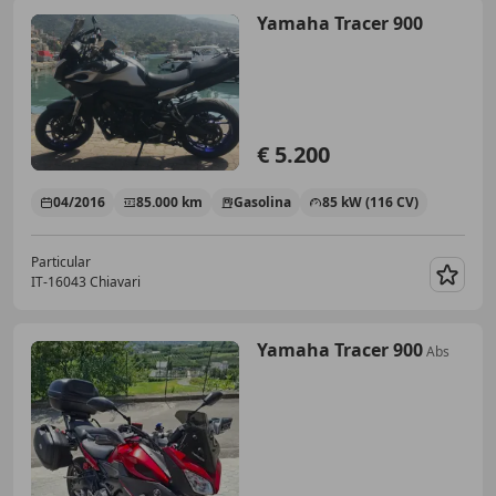
Yamaha Tracer 900
€ 5.200
04/2016
85.000 km
Gasolina
85 kW (116 CV)
Particular
IT-16043 Chiavari
Guar
Yamaha Tracer 900
Abs