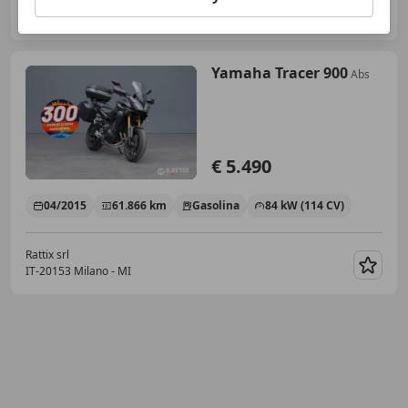
Rattix srl
IT-35010 San Giorgio in Bosco - Padova - PD
Guar
Yamaha Tracer 900
Abs
€ 5.490
04/2015
61.866 km
Gasolina
84 kW (114 CV)
Rattix srl
IT-20153 Milano - MI
Guar