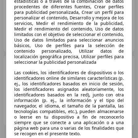
estadísticas o a través de la combinación de datos
procedentes de diferentes fuentes, Crear perfiles
€ 5.200
para publicidad personalizada, Crear un perfil para
personalizar el contenido, Desarrollo y mejora de los
04/2016
49.000 km
Gasolina
85 kW (116 CV)
servicios, Medir el rendimiento de la publicidad,
Medir el rendimiento del contenido, Uso de datos
limitados con el objetivo de seleccionar el contenido,
Particular
Uso de datos limitados para seleccionar anuncios
IT-22029 Uggiate con Ronago
Guar
básicos, Uso de perfiles para la selección de
contenido personalizado, Utilizar datos de
localización geográfica precisa, Utilizar perfiles para
seleccionar la publicidad personalizada
Yamaha Tracer 900
Las cookies, los identificadores de dispositivos o los
identificadores online de similares características (p.
€ 5.300
ej., los identificadores basados en inicio de sesión,
los identificadores asignados aleatoriamente, los
identificadores basados en la red), junto con otra
03/2015
50.000 km
Gasolina
86 kW (117 CV)
información (p. ej., la información y el tipo del
navegador, el idioma, el tamaño de la pantalla, las
tecnologías compatibles, etc.), pueden almacenarse
Particular
o leerse en tu dispositivo a fin de reconocerlo
IT-27047 Santa Maria della Versa
Guar
siempre que se conecte a una aplicación o a una
página web para una o varias de los finalidades que
se recogen en el presente texto.