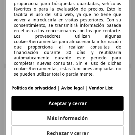
proporciona para búsquedas guardadas, vehículos
favoritos o para la evaluación de precios. Esto le
facilita el uso del sitio web, ya que no tiene que
volver a introducirla en visitas posteriores. Con su
€ 5.490
consentimiento, se transmitirá información basada
en el uso a los concesionarios con los que contacte.
04/2015
61.866 km
Gasolina
84 kW (114 CV)
Los proveedores utilizan algunas
cookies/herramientas para almacenar la información
que proporciona al realizar consultas de
Rattix srl
financiación durante 30 días y reutilizarla
IT-24035 Curno - Bergamo - BG
Guar
automáticamente durante este periodo para
completar nuevas consultas. Sin el uso de dichas
cookies/herramientas, estas funciones ampliadas no
se pueden utilizar total o parcialmente.
Yamaha Tracer 900
Abs
|
|
Política de privacidad
Aviso legal
Vendor List
Aceptar y cerrar
€ 5.490
Más información
04/2015
61.866 km
Gasolina
84 kW (114 CV)
Rechazar y cerrar