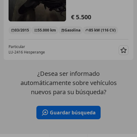
€ 5.500
03/2015
55.000 km
Gasolina
85 kW (116 CV)
Particular
LU-2416 Hesperange
Guar
¿Desea ser informado
automáticamente sobre vehículos
nuevos para su búsqueda?
Guardar búsqueda