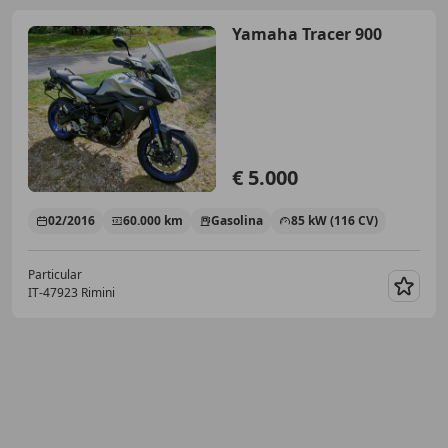
Yamaha Tracer 900
€ 5.000
02/2016
60.000 km
Gasolina
85 kW (116 CV)
Particular
IT-47923 Rimini
Guar