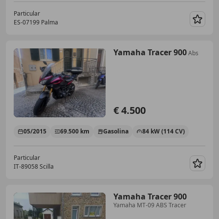
Particular
ES-07199 Palma
Guar
Yamaha Tracer 900
Abs
€ 4.500
05/2015
69.500 km
Gasolina
84 kW (114 CV)
Particular
IT-89058 Scilla
Guar
Yamaha Tracer 900
Yamaha MT-09 ABS Tracer