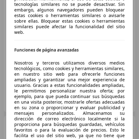
tecnologías similares no se puede desactivar. Sin
embargo, algunos navegadores pueden bloquear
estas cookies o herramientas similares o avisarle
sobre ellas. Bloquear estas cookies o herramientas
similares puede afectar la funcionalidad del sitio
web.
Funciones de página avanzadas
€ 1.750
Nosotros y terceros utilizamos diversos medios
tecnológicos, como cookies y herramientas similares,
04/2008
20.000 km
Gasolina
400 kW (544 CV)
en nuestro sitio web para ofrecerle funciones
ampliadas y garantizar una mejor experiencia de
usuario. Gracias a estas funcionalidades ampliadas,
le permitimos personalizar nuestra oferta; por
ejemplo, para que pueda continuar sus búsquedas
Particular
en una visita posterior, mostrarle ofertas adecuadas
ES-07609 Llucmajor
Guar
en su zona o proporcionar y evaluar publicidad y
mensajes personalizados. Almacenamos su
dirección de correo electrónico localmente si la
Yamaha XJ 600
proporciona para búsquedas guardadas, vehículos
favoritos o para la evaluación de precios. Esto le
facilita el uso del sitio web, ya que no tiene que