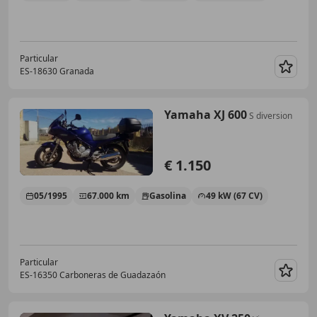
Particular
ES-18630 Granada
Guar
Yamaha XJ 600
S diversion
€ 1.150
05/1995
67.000 km
Gasolina
49 kW (67 CV)
Particular
ES-16350 Carboneras de Guadazaón
Guar