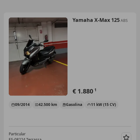
Yamaha X-Max 125
ABS
€ 1.880
1
09/2014
42.500 km
Gasolina
11 kW (15 CV)
Particular
ES-08224 Terrassa