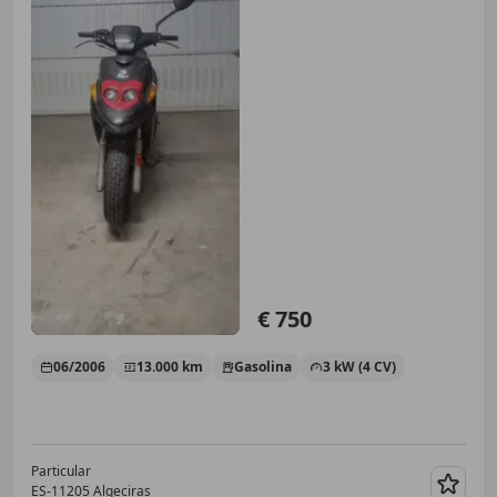
€ 750
06/2006
13.000 km
Gasolina
3 kW (4 CV)
Particular
ES-11205 Algeciras
Guar