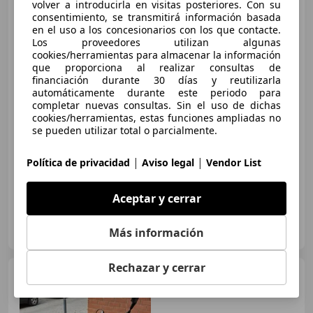
volver a introducirla en visitas posteriores. Con su
consentimiento, se transmitirá información basada
en el uso a los concesionarios con los que contacte.
Los proveedores utilizan algunas
cookies/herramientas para almacenar la información
que proporciona al realizar consultas de
financiación durante 30 días y reutilizarla
automáticamente durante este periodo para
completar nuevas consultas. Sin el uso de dichas
cookies/herramientas, estas funciones ampliadas no
€ 1.800
se pueden utilizar total o parcialmente.
07/1998
80.000 km
Gasolina
45 kW (61 CV)
|
|
Política de privacidad
Aviso legal
Vendor List
Aceptar y cerrar
Particular
Más información
ES-08014 Barcelona
Guar
Rechazar y cerrar
Yamaha MT-03
Yamaha
MT03 660