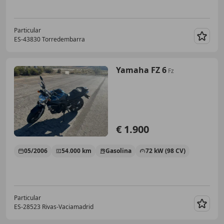
Particular
ES-43830 Torredembarra
Guar
Yamaha FZ 6
Fz
€ 1.900
05/2006
54.000 km
Gasolina
72 kW (98 CV)
Particular
ES-28523 Rivas-Vaciamadrid
Guar