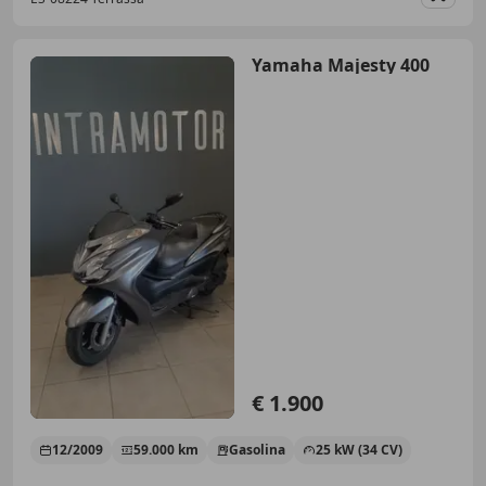
Guar
Yamaha Majesty 400
€ 1.900
12/2009
59.000 km
Gasolina
25 kW (34 CV)