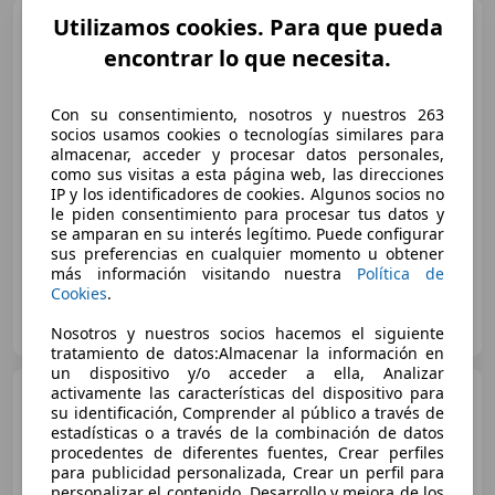
Utilizamos cookies. Para que pueda
Yamaha DT 125
encontrar lo que necesita.
Con su consentimiento, nosotros y nuestros 263
socios usamos cookies o tecnologías similares para
€ 1.600
almacenar, acceder y procesar datos personales,
como sus visitas a esta página web, las direcciones
IP y los identificadores de cookies. Algunos socios no
12/2006
10.500 km
Gasolina
11 kW (15 CV)
le piden consentimiento para procesar tus datos y
se amparan en su interés legítimo. Puede configurar
sus preferencias en cualquier momento u obtener
más información visitando nuestra
Política de
Cookies
.
Particular
ES-28007 Madrid
Guar
Nosotros y nuestros socios hacemos el siguiente
tratamiento de datos:Almacenar la información en
un dispositivo y/o acceder a ella, Analizar
activamente las características del dispositivo para
Yamaha X-Max 125
su identificación, Comprender al público a través de
estadísticas o a través de la combinación de datos
procedentes de diferentes fuentes, Crear perfiles
para publicidad personalizada, Crear un perfil para
personalizar el contenido, Desarrollo y mejora de los