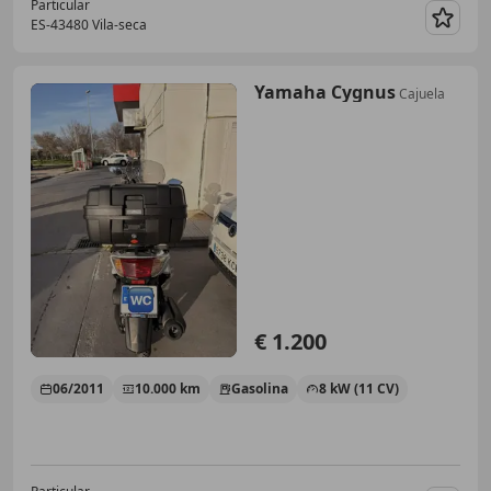
Particular
ES-43480 Vila-seca
Guar
Yamaha Cygnus
Cajuela
€ 1.200
06/2011
10.000 km
Gasolina
8 kW (11 CV)