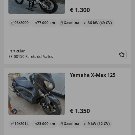
€ 1.300
03/2009
77.000 km
Gasolina
36 kW (49 CV)
Particular
ES-08150 Parets del Vallès
Guar
Yamaha X-Max 125
€ 1.350
10/2014
23.000 km
Gasolina
9 kW (12 CV)