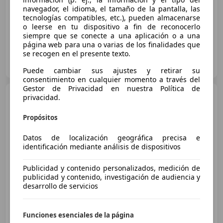
navegador, el idioma, el tamaño de la pantalla, las
05/2024
5.200 km
Gasolina
700 kW (952 CV)
tecnologías compatibles, etc.), pueden almacenarse
o leerse en tu dispositivo a fin de reconocerlo
siempre que se conecte a una aplicación o a una
página web para una o varias de los finalidades que
se recogen en el presente texto.
Particular
ES-34120 Carrión de los Condes
Guar
Puede cambiar sus ajustes y retirar su
consentimiento en cualquier momento a través del
Gestor de Privacidad en nuestra Política de
Yamaha MT-07
privacidad.
Propósitos
Datos de localización geográfica precisa e
identificación mediante análisis de dispositivos
Publicidad y contenido personalizados, medición de
publicidad y contenido, investigación de audiencia y
desarrollo de servicios
€ 6.950
Funciones esenciales de la página