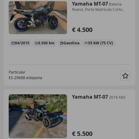
Yamaha MT-07
Bateria
Nueva ,Porta Matrícula Corto ,
€ 4.500
04/2015
6.500 km
Gasolina
55 kW (75 CV)
Particular
ES-29688 estepona
Guar
Yamaha MT-07
2019 ABS
€ 5.500