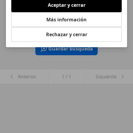
Aceptar y cerrar
¿Desea ser informado
automáticamente sobre vehículos
Más información
nuevos para su búsqueda?
Rechazar y cerrar
Guardar búsqueda
Anterior
1
/
1
Siguiente