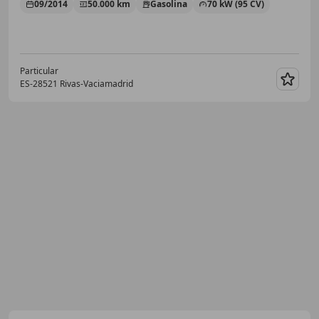
09/2014
50.000 km
Gasolina
70 kW (95 CV)
Particular
ES-28521 Rivas-Vaciamadrid
Guar