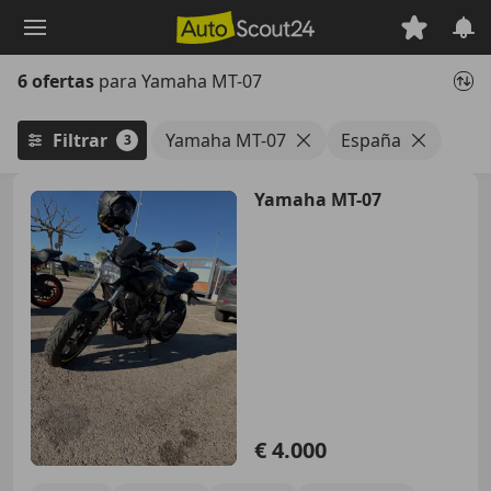
Saltar
al
contenido
6 ofertas
para Yamaha MT-07
principal
Filtrar
Yamaha MT-07
España
3
Yamaha MT-07
€ 4.000