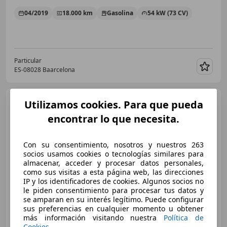
04/2019
18.000 km
Gasolina
54 kW (73 CV)
Particular
ES-08028 Baarcelona
Guar
Yamaha MT-07
YAMAHA
Utilizamos cookies. Para que pueda
MT-07 2019 / Limitada A2 /
encontrar lo que necesita.
Escape MIVV / Mo
Con su consentimiento, nosotros y nuestros 263
socios usamos cookies o tecnologías similares para
almacenar, acceder y procesar datos personales,
como sus visitas a esta página web, las direcciones
IP y los identificadores de cookies. Algunos socios no
le piden consentimiento para procesar tus datos y
se amparan en su interés legítimo. Puede configurar
sus preferencias en cualquier momento u obtener
€ 6.500
más información visitando nuestra
Política de
Cookies
.