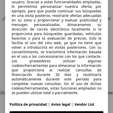
usuario. Gracias a estas funcionalidades ampliadas,
6
Ofertas
para Yamaha MT-07
le permitimos personalizar nuestra oferta; por
ejemplo, para que pueda continuar sus búsquedas
en una visita posterior, mostrarle ofertas adecuadas
¿Desea ser informado automáticamente sobre vehículos
en su zona o proporcionar y evaluar publicidad y
nuevos para su búsqueda?
mensajes personalizados. Almacenamos su
dirección de correo electrónico localmente si la
proporciona para búsquedas guardadas, vehículos
Guardar búsqueda
favoritos o para la evaluación de precios. Esto le
facilita el uso del sitio web, ya que no tiene que
volver a introducirla en visitas posteriores. Con su
consentimiento, se transmitirá información basada
en el uso a los concesionarios con los que contacte.
Los proveedores utilizan algunas
cookies/herramientas para almacenar la información
que proporciona al realizar consultas de
financiación durante 30 días y reutilizarla
automáticamente durante este periodo para
Explora vehículos similares
completar nuevas consultas. Sin el uso de dichas
cookies/herramientas, estas funciones ampliadas no
Diferente de tus criterios de búsqueda, pero posiblemente
se pueden utilizar total o parcialmente.
una coincidencia perfecta.
|
|
Política de privacidad
Aviso legal
Vendor List