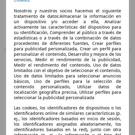
06/2019
27.000 km
Gasolina
35 kW (48 CV)
Nosotros y nuestros socios hacemos el siguiente
tratamiento de datos:Almacenar la información en
un dispositivo y/o acceder a ella, Analizar
activamente las características del dispositivo para
su identificación, Comprender al público a través de
Particular
estadísticas o a través de la combinación de datos
ES-50002 Zaragoza
Guar
procedentes de diferentes fuentes, Crear perfiles
para publicidad personalizada, Crear un perfil para
personalizar el contenido, Desarrollo y mejora de los
Yamaha MT-07
servicios, Medir el rendimiento de la publicidad,
Limitada
Para El A2
Medir el rendimiento del contenido, Uso de datos
limitados con el objetivo de seleccionar el contenido,
Uso de datos limitados para seleccionar anuncios
básicos, Uso de perfiles para la selección de
contenido personalizado, Utilizar datos de
localización geográfica precisa, Utilizar perfiles para
seleccionar la publicidad personalizada
Las cookies, los identificadores de dispositivos o los
identificadores online de similares características (p.
ej., los identificadores basados en inicio de sesión,
los identificadores asignados aleatoriamente, los
€ 6.900
identificadores basados en la red), junto con otra
información (p. ej., la información y el tipo del