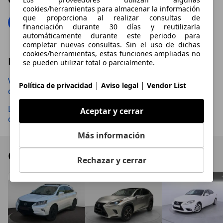
cookies/herramientas para almacenar la información
que proporciona al realizar consultas de
financiación durante 30 días y reutilizarla
automáticamente durante este periodo para
completar nuevas consultas. Sin el uso de dichas
cookies/herramientas, estas funciones ampliadas no
Leer tambien
se pueden utilizar total o parcialmente.
VÍDEO| Prueba del Lexus LC500: ¿mejor alternativa
|
|
Política de privacidad
Aviso legal
Vendor List
que un Mercedes SL?
Lexus se electrifica más, sin abandonar la hibridación,
Aceptar y cerrar
con la nueva generación de esta berlina
Más información
Ofertas destacadas
Rechazar y cerrar