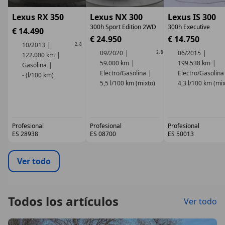
Lexus RX 350
Lexus NX 300
Lexus IS 300
300h Sport Edition 2WD
300h Executive
€ 14.490
€ 24.950
€ 14.750
10/2013
2
,
8
09/2020
06/2015
2
,
8
122.000 km
59.000 km
199.538 km
Gasolina
Electro/Gasolina
Electro/Gasolina
- (l/100 km)
5,5 l/100 km (mixto)
4,3 l/100 km (mix
Profesional
Profesional
Profesional
ES 28938
ES 08700
ES 50013
Ver todo
Todos los artículos
Ver todo