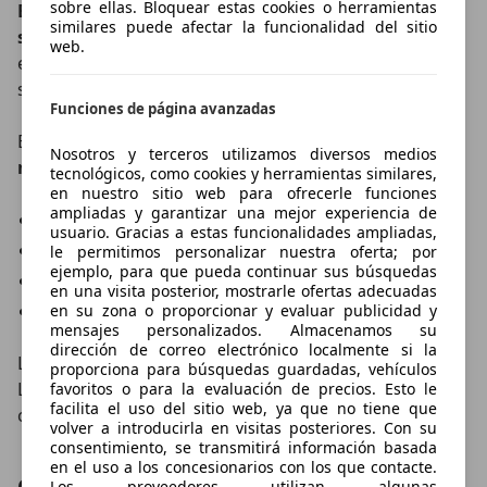
sobre ellas. Bloquear estas cookies o herramientas
El Lexus ES 300h es uno de los coches más
similares puede afectar la funcionalidad del sitio
silenciosos y confortables del mercado
y, además, su
web.
equipamiento es muy completo si tenemos en cuenta
su precio y sus rivales.
Funciones de página avanzadas
En España,
la gama Lexus ES 300h dispone de 4
Nosotros y terceros utilizamos diversos medios
niveles de acabado con estos precios
:
tecnológicos, como cookies y herramientas similares,
en nuestro sitio web para ofrecerle funciones
ampliadas y garantizar una mejor experiencia de
Lexus ES 300h Eco desde 47.900 euros
usuario. Gracias a estas funcionalidades ampliadas,
Lexus ES 300h Premium desde 52.900 euros
le permitimos personalizar nuestra oferta; por
ejemplo, para que pueda continuar sus búsquedas
Lexus ES 300h Sport desde 65.700 euros
en una visita posterior, mostrarle ofertas adecuadas
Lexus ES 300h Luxury desde 72.200 euros
en su zona o proporcionar y evaluar publicidad y
mensajes personalizados. Almacenamos su
dirección de correo electrónico localmente si la
Las primeras entregas de las nuevas unidades del
proporciona para búsquedas guardadas, vehículos
Lexus ES 300h ya están en marcha y llegará a los
favoritos o para la evaluación de precios. Esto le
facilita el uso del sitio web, ya que no tiene que
concesionarios en las próximas semanas.
volver a introducirla en visitas posteriores. Con su
consentimiento, se transmitirá información basada
en el uso a los concesionarios con los que contacte.
Compartir el artículo
Los proveedores utilizan algunas