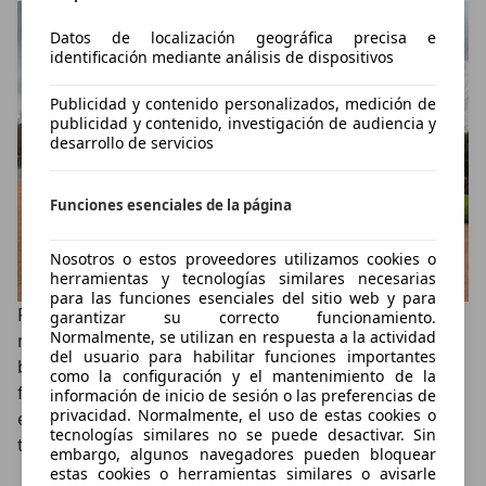
Datos de localización geográfica precisa e
identificación mediante análisis de dispositivos
Publicidad y contenido personalizados, medición de
publicidad y contenido, investigación de audiencia y
desarrollo de servicios
Funciones esenciales de la página
Nosotros o estos proveedores utilizamos cookies o
herramientas y tecnologías similares necesarias
para las funciones esenciales del sitio web y para
Por lo demás, el Lexus ES 300h 2021 sigue siendo el
garantizar su correcto funcionamiento.
Normalmente, se utilizan en respuesta a la actividad
mismo que ya conocíamos, una de las mejores
del usuario para habilitar funciones importantes
berlinas para viajar gracias a su calidad de rodadura,
como la configuración y el mantenimiento de la
facilidad de uso, la etiqueta Eco de su sistema híbrido,
información de inicio de sesión o las preferencias de
privacidad. Normalmente, el uso de estas cookies o
el equilibrio entre prestaciones y consumo y, sobre
tecnologías similares no se puede desactivar. Sin
todo, el tremendo confort que ofrece a sus pasajeros.
embargo, algunos navegadores pueden bloquear
estas cookies o herramientas similares o avisarle