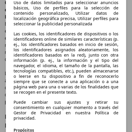
Otro motivo por el cual nos han gustado más los
Uso de datos limitados para seleccionar anuncios
básicos, Uso de perfiles para la selección de
espejos digitales del Lexus ES 300h 2021 que los del
contenido personalizado, Utilizar datos de
Honda o el Audi es la posición de las pantallas
.
localización geográfica precisa, Utilizar perfiles para
Están muy bien ubicadas y nuestros ojos se las
seleccionar la publicidad personalizada
encuentran mientras hacen el movimiento al que
Las cookies, los identificadores de dispositivos o los
están acostumbrados para ver los espejos
identificadores online de similares características (p.
ej., los identificadores basados en inicio de sesión,
retrovisores. Se ven bien y no necesitamos perder
los identificadores asignados aleatoriamente, los
mucho de vista la carretera para ver lo que pasa por
identificadores basados en la red), junto con otra
detrás de nosotros y a los lados.
información (p. ej., la información y el tipo del
navegador, el idioma, el tamaño de la pantalla, las
tecnologías compatibles, etc.), pueden almacenarse
Lo que sigue sin gustarnos demasiado es que, debido
o leerse en tu dispositivo a fin de reconocerlo
a la frecuencia de refresco de la cámara y la pantalla,
siempre que se conecte a una aplicación o a una
página web para una o varias de los finalidades que
cuando detrás llevamos un coche con faros o luces
se recogen en el presente texto.
diurnas led, parece que van dándonos destellos
porque sus luces parpadean.
Puede cambiar sus ajustes y retirar su
consentimiento en cualquier momento a través del
Gestor de Privacidad en nuestra Política de
Lexus ES 300h 2021: gama y precios en
privacidad.
España
Propósitos