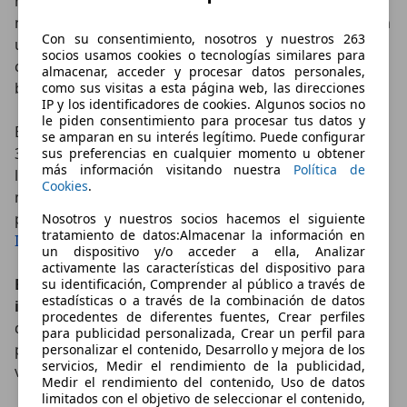
nuestro ángulo de visión para ver el tráfico cuando
nos vamos a incorporar a una autovía, por ejemplo. En
Con su consentimiento, nosotros y nuestros 263
un sistema de retrovisor con cámara, para cambiar el
socios usamos cookies o tecnologías similares para
campo de visión tenemos que mover la cámara, no
almacenar, acceder y procesar datos personales,
basta con mover ligeramente la cabeza.
como sus visitas a esta página web, las direcciones
IP y los identificadores de cookies. Algunos socios no
le piden consentimiento para procesar tus datos y
Este inconveniente lo han solucionado en el Lexus ES
se amparan en su interés legítimo. Puede configurar
300h 2021 por que, cuando ponemos el intermitente,
sus preferencias en cualquier momento u obtener
más información visitando nuestra
Política de
la pantalla se pone en modo panorámico y nos
Cookies
.
muestra un campo de visión muchísimo mayor, como
puedes ver en este
vídeo demostrativo que subimos al
Nosotros y nuestros socios hacemos el siguiente
tratamiento de datos:Almacenar la información en
Instagram de Autoscout24 España
.
un dispositivo y/o acceder a ella, Analizar
activamente las características del dispositivo para
Esta vista panorámica no sólo se activa al poner el
su identificación, Comprender al público a través de
estadísticas o a través de la combinación de datos
intermitente, también cuando abrimos la puerta
,
procedentes de diferentes fuentes, Crear perfiles
de modo que así evitamos llevarnos por delante un
para publicidad personalizada, Crear un perfil para
peatón, un ciclista, un motorista o cualquier otro
personalizar el contenido, Desarrollo y mejora de los
servicios, Medir el rendimiento de la publicidad,
vehículo cuando nos vamos a bajar del coche.
Medir el rendimiento del contenido, Uso de datos
limitados con el objetivo de seleccionar el contenido,