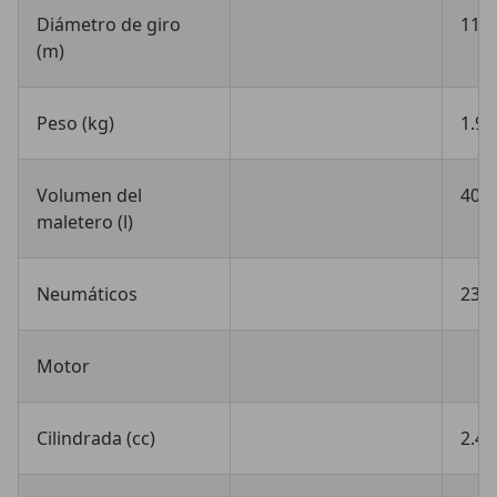
Diámetro de giro
11,8
(m)
Peso (kg)
1.97
Volumen del
402 
maletero (l)
Neumáticos
235
Motor
Cilindrada (cc)
2.48