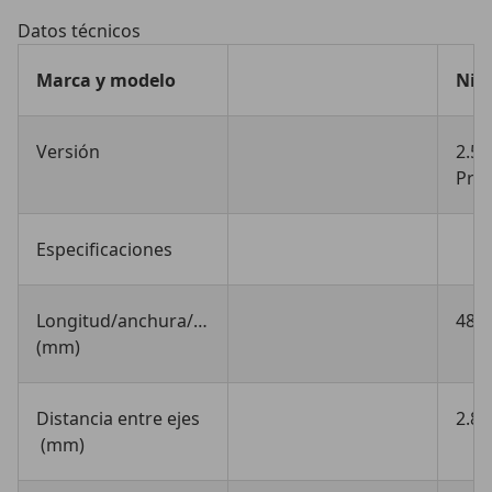
Datos técnicos
Marca y modelo
Nis
Versión
2.5 
Pre
Especificaciones
Longitud/anchura/altura
4860
(mm)
Distancia entre ejes
2.82
(mm)