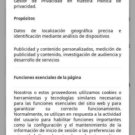
Gestor de Privacidad en nuestra Política de
privacidad.
Propósitos
Capacidad depósito
82
(l)
Datos de localización geográfica precisa e
identificación mediante análisis de dispositivos
Velocidad máxima
196
Publicidad y contenido personalizados, medición de
publicidad y contenido, investigación de audiencia y
desarrollo de servicios
Precio (sin extras)
Funciones esenciales de la página
Euros
54.4
Nosotros o estos proveedores utilizamos cookies o
herramientas y tecnologías similares necesarias
para las funciones esenciales del sitio web y para
Equipamiento extra
garantizar su correcto funcionamiento.
Normalmente, se utilizan en respuesta a la actividad
del usuario para habilitar funciones importantes
como la configuración y el mantenimiento de la
información de inicio de sesión o las preferencias de