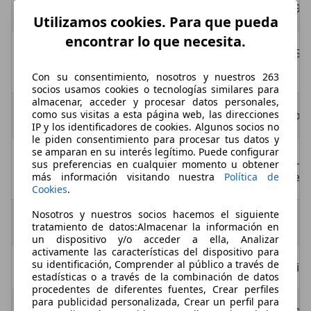
Potencia (cv)
190
Utilizamos cookies. Para que pueda
encontrar lo que necesita.
Par máximo
450 
(Nm/rpm)
Con su consentimiento, nosotros y nuestros 263
socios usamos cookies o tecnologías similares para
almacenar, acceder y procesar datos personales,
como sus visitas a esta página web, las direcciones
Tracción
Tota
IP y los identificadores de cookies. Algunos socios no
le piden consentimiento para procesar tus datos y
se amparan en su interés legítimo. Puede configurar
Transmisión
Auto
sus preferencias en cualquier momento u obtener
velo
más información visitando nuestra
Política de
Cookies
.
Nosotros y nuestros socios hacemos el siguiente
Consumo
tratamiento de datos:Almacenar la información en
un dispositivo y/o acceder a ella, Analizar
activamente las características del dispositivo para
su identificación, Comprender al público a través de
Combustible
Dies
estadísticas o a través de la combinación de datos
procedentes de diferentes fuentes, Crear perfiles
para publicidad personalizada, Crear un perfil para