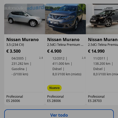
Nissan Murano
Nissan Murano
Nissan Muran
3.5 (234 CV)
2.5dCi Tekna Premium Aut.
€ 3.500
€ 4.900
€ 14.990
04/2005
12/2012
11/2011
2
,
8
2
,
8
231.282 km
411.000 km
138.200 km
Gasolina
Diésel
Diésel
- (l/100 km)
8,0 l/100 km (mixto)
8,0 l/100 km (mix
Nuevo
Profesional
Profesional
Profesional
ES 26006
ES 28006
ES 28703
Ver todo