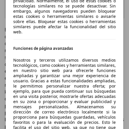
privacidad. Normalmente, el uso de estas cookies o
Más datosMenos
tecnologías similares no se puede desactivar. Sin
datos
embargo, algunos navegadores pueden bloquear
estas cookies o herramientas similares o avisarle
sobre ellas. Bloquear estas cookies o herramientas
similares puede afectar la funcionalidad del sitio
En este apartado el Murano es probablemente mejor
web.
que el Touareg, que con 400 Nm de par procedentes
de sus seis cilindros deja todo el protagonismo para
Funciones de página avanzadas
recuperar a su cambio de ocho velocidades. Con él
será más frecuente ver bajar las marchas de dos en
Nosotros y terceros utilizamos diversos medios
dos o de tres en tres dependiendo de la presión
tecnológicos, como cookies y herramientas similares,
en nuestro sitio web para ofrecerle funciones
ejercida sobre el acelerador. La ventaja de este cambio
ampliadas y garantizar una mejor experiencia de
es que una vez alcanzada la velocidad de crucero
usuario. Gracias a estas funcionalidades ampliadas,
mantiene un régimen de vueltas muy bajo (1.600 a 140
le permitimos personalizar nuestra oferta; por
ejemplo, para que pueda continuar sus búsquedas
km/h), con el que el silencio es casi absoluto y la
en una visita posterior, mostrarle ofertas adecuadas
calidad de rodadura excelente. El Tiptronic, por otra
en su zona o proporcionar y evaluar publicidad y
parte, es más rápido y ágil en aceleraciones desde
mensajes personalizados. Almacenamos su
dirección de correo electrónico localmente si la
parado, y es el gran culpable de que al Touareg le
proporciona para búsquedas guardadas, vehículos
basten nueve segundos para circular a cien kilómetros
favoritos o para la evaluación de precios. Esto le
por hora, 1,5 segundos menos de lo que necesita el
facilita el uso del sitio web, ya que no tiene que