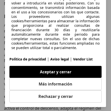
volver a introducirla en visitas posteriores. Con su
Murano.
consentimiento, se transmitirá información basada
en el uso a los concesionarios con los que contacte.
Posibilidades offroad para el Touareg
Los proveedores utilizan algunas
cookies/herramientas para almacenar la información
Ambos modelos traen de serie sus fórmulas para
que proporciona al realizar consultas de
financiación durante 30 días y reutilizarla
repartir de una forma electrónica el par entre ambos
automáticamente durante este periodo para
ejes en caso de que sea necesario. Nissan lo llama ALL
completar nuevas consultas. Sin el uso de dichas
MODE 4X4, y no es más que un embrague controlado
cookies/herramientas, estas funciones ampliadas no
se pueden utilizar total o parcialmente.
electrónicamente capaz de pasar par del eje delantero
al trasero cuando la falta de adherencia lo requiera.
|
|
Política de privacidad
Aviso legal
Vendor List
Mediante una control situado en la consola, se puede
activar este sistema que cuenta además con un
Aceptar y cerrar
bloqueo disponible hasta 80 km/h que deja la
responsabilidad repartida al 50-50 en ambos ejes.
Más información
Volkswagen recurre mientras tanto al diferencial
Torsen para equipar de serie a todos sus modelos, y
en principio ofrece algunas ventajas más al
Rechazar y cerrar
seleccionar el modo de conducción “off-road”: se
activa el control de descenso, adapta el régimen del