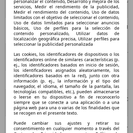
Urbano/Carretera/Combinado
10,1 
personalizar el contenido, Desarrollo y mejora de los
servicios, Medir el rendimiento de la publicidad,
(l/100km)
Medir el rendimiento del contenido, Uso de datos
limitados con el objetivo de seleccionar el contenido,
Uso de datos limitados para seleccionar anuncios
Emisiones CO2
210 
básicos, Uso de perfiles para la selección de
contenido personalizado, Utilizar datos de
(gr/km)
localización geográfica precisa, Utilizar perfiles para
seleccionar la publicidad personalizada
Consumo durante
9,1
Las cookies, los identificadores de dispositivos o los
identificadores online de similares características (p.
test (l/100km)
ej., los identificadores basados en inicio de sesión,
los identificadores asignados aleatoriamente, los
identificadores basados en la red), junto con otra
Características
información (p. ej., la información y el tipo del
navegador, el idioma, el tamaño de la pantalla, las
tecnologías compatibles, etc.), pueden almacenarse
o leerse en tu dispositivo a fin de reconocerlo
Aceleración 0-100
10,5
siempre que se conecte a una aplicación o a una
km/h (s)
página web para una o varias de los finalidades que
se recogen en el presente texto.
Puede cambiar sus ajustes y retirar su
Recuperación 80-100
N.D.
consentimiento en cualquier momento a través del
km/h (s) en 4ª