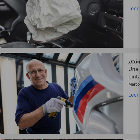
Leer
¿Cóm
Una 
pint
Marco
Leer