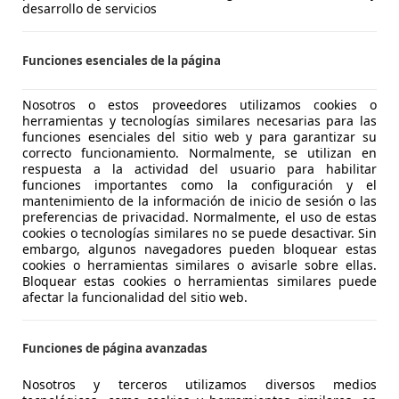
desarrollo de servicios
Funciones esenciales de la página
Nosotros o estos proveedores utilizamos cookies o
herramientas y tecnologías similares necesarias para las
funciones esenciales del sitio web y para garantizar su
correcto funcionamiento. Normalmente, se utilizan en
respuesta a la actividad del usuario para habilitar
e botella de agua destilada puede hacer por en coche ante 
funciones importantes como la configuración y el
mantenimiento de la información de inicio de sesión o las
iguador está dañado
preferencias de privacidad. Normalmente, el uso de estas
cookies o tecnologías similares no se puede desactivar. Sin
embargo, algunos navegadores pueden bloquear estas
cookies o herramientas similares o avisarle sobre ellas.
Bloquear estas cookies o herramientas similares puede
afectar la funcionalidad del sitio web.
ndo hay que cambiar los airbag del coche?
Funciones de página avanzadas
irbag está considerado, junto al cinturón de seguridad, uno
oria del automovilismo. ¿Tiene fecha de caducidad? ¿Cuánto
Nosotros y terceros utilizamos diversos medios
s Diego
·
20/11/2024
·
3 minutos de lectura