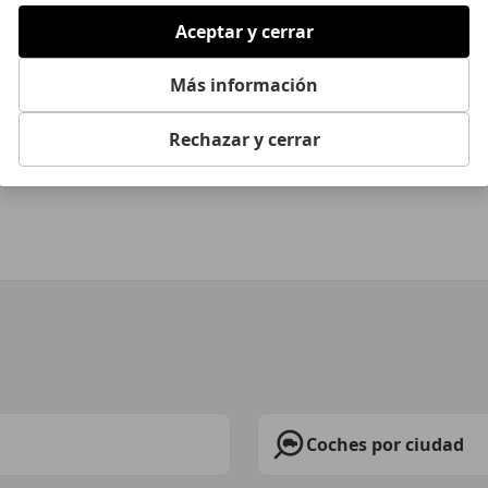
 purgar los frenos
Aceptar y cerrar
o quieres tener un susto con el coche debes purgar los fren
do reduzcan su eficacia.
Más información
s Diego
·
22/10/2024
·
6 minutos de lectura
Rechazar y cerrar
 más
Coches por ciudad