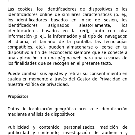
rnas y daños en los flancos. Asimismo, aunque los dibujos e
 importantes, también hay que efectuar la sustitución. L
Las cookies, los identificadores de dispositivos o los
identificadores online de similares características (p. ej.,
do, lo cual suele suceder en un plazo máximo de 5 años. Y es
los identificadores basados en inicio de sesión, los
sivamente su eficacia.
identificadores asignados aleatoriamente, los
identificadores basados en la red), junto con otra
información (p. ej., la información y el tipo del navegador,
ticos de la moto
el idioma, el tamaño de la pantalla, las tecnologías
compatibles, etc.), pueden almacenarse o leerse en tu
antera es necesario aflojar el guardabarros si es muy envol
dispositivo a fin de reconocerlo siempre que se conecte a
una aplicación o a una página web para una o varias de
 tener bastante cuidado de no tocar las manetas en este p
los finalidades que se recogen en el presente texto.
justarlas. También hay que retirar el cable del velocímetro
Puede cambiar sus ajustes y retirar su consentimiento en
eguridad del neumático y la llanta. Para soltar ambos eleme
cualquier momento a través del Gestor de Privacidad en
o dar un par de golpes con un martillo de goma. Para monta
nuestra Política de privacidad.
o.
Propósitos
era, hay que tener en cuenta que a ella van unidos el tambor
Datos de localización geográfica precisa e identificación
cooters esto no es necesario ya que equipan un sistema par
mediante análisis de dispositivos
 es indispensable quitar estos elementos antes de poner la
Publicidad y contenido personalizados, medición de
publicidad y contenido, investigación de audiencia y