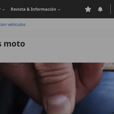
r
Revista & Información
ion vehiculos
s moto