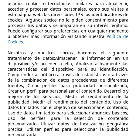
usamos cookies o tecnologías similares para almacenar,
cos moto es una cuestión que suele preocupar bastant
acceder y procesar datos personales, como sus visitas a
esta página web, las direcciones IP y los identificadores de
Pero, lo que es más grave, crece el riesgo de sufrir un p
cookies. Algunos socios no le piden consentimiento para
e y tracción de las gomas.
procesar tus datos y se amparan en su interés legítimo.
Puede configurar sus preferencias en cualquier momento
u obtener más información visitando nuestra
Política de
Cookies
.
, crece el riesgo de sufrir un pinchazo o un accidente por 
quí se va a comentar todo lo que hay que saber al sobre c
Nosotros y nuestros socios hacemos el siguiente
tratamiento de datos:Almacenar la información en un
dispositivo y/o acceder a ella, Analizar activamente las
características del dispositivo para su identificación,
os moto para no sufrir sobresaltos
Comprender al público a través de estadísticas o a través
de la combinación de datos procedentes de diferentes
fuentes, Crear perfiles para publicidad personalizada,
de moto ha de efectuarse siempre que la profundidad de l
Crear un perfil para personalizar el contenido, Desarrollo y
milímetros, lo cual se puede comprobar fácilmente buscand
mejora de los servicios, Medir el rendimiento de la
 medidor o, incluso, empleando una simple moneda de un euro.
publicidad, Medir el rendimiento del contenido, Uso de
datos limitados con el objetivo de seleccionar el contenido,
bles, es momento de proceder a la sustitución. En todo caso, 
Uso de datos limitados para seleccionar anuncios básicos,
a obligación de hacer el cambio, sin lo cual no se superará 
Uso de perfiles para la selección de contenido
personalizado, Utilizar datos de localización geográfica
precisa, Utilizar perfiles para seleccionar la publicidad
oto también debe efectuarse cuando se sufre un pinchazo 
personalizada