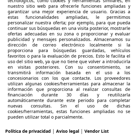
tecnológicos, como cookies y herramientas similares, en
nuestro sitio web para ofrecerle funciones ampliadas y
 más
garantizar una mejor experiencia de usuario. Gracias a
estas funcionalidades ampliadas, le permitimos
personalizar nuestra oferta; por ejemplo, para que pueda
continuar sus búsquedas en una visita posterior, mostrarle
ofertas adecuadas en su zona o proporcionar y evaluar
publicidad y mensajes personalizados. Almacenamos su
dirección de correo electrónico localmente si la
proporciona para búsquedas guardadas, vehículos
favoritos o para la evaluación de precios. Esto le facilita el
o pintar el parachoques del coche?
uso del sitio web, ya que no tiene que volver a introducirla
en visitas posteriores. Con su consentimiento, se
de las partes más expuestas a los arañazos, los roces y l
transmitirá información basada en el uso a los
arlo para que tu coche luzca como nuevo.
concesionarios con los que contacte. Los proveedores
s Diego
·
19/11/2024
·
3 minutos de lectura
utilizan algunas cookies/herramientas para almacenar la
información que proporciona al realizar consultas de
 más
financiación durante 30 días y reutilizarla
automáticamente durante este periodo para completar
nuevas consultas. Sin el uso de dichas
cookies/herramientas, estas funciones ampliadas no se
pueden utilizar total o parcialmente.
|
|
Política de privacidad
Aviso legal
Vendor List