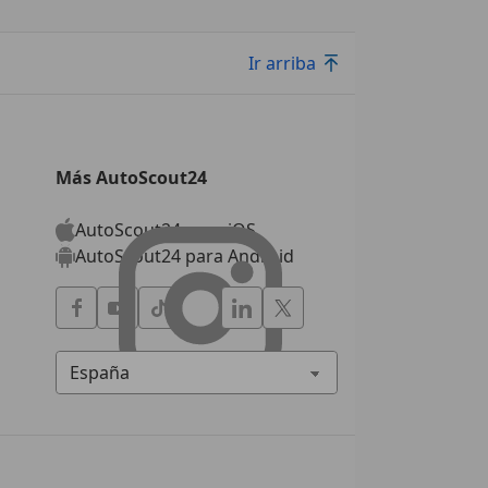
Ir arriba
Más AutoScout24
AutoScout24 para iOS
AutoScout24 para Android