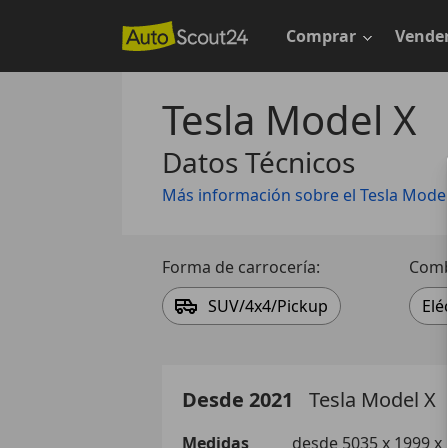
Saltar
al
Comprar
Vende
contenido
principal
Tesla Model X
Datos Técnicos
Más información sobre el Tesla Model
Forma de carrocería:
Comb
SUV/4x4/Pickup
Elé
Desde 2021
Tesla
Model X
Medidas
desde 5035 x 1999 x