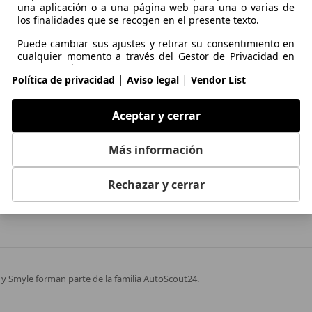
una aplicación o a una página web para una o varias de
311 KW (423 PS)
los finalidades que se recogen en el presente texto.
Puede cambiar sus ajustes y retirar su consentimiento en
245 KW (333 PS)
tomoción de Europa
cualquier momento a través del Gestor de Privacidad en
nuestra Política de privacidad.
|
|
Política de privacidad
Aviso legal
Vendor List
311 KW (423 PS)
ios
Clientes
Propósitos
ón de vehículos
Iniciar sesión
386 KW (525 PS)
Aceptar y cerrar
Ø 19.3 kWh/100k
Datos de localización geográfica precisa e identificación
ar anuncio gratis
¿Eres profesional?
mediante análisis de dispositivos
450 KW (612 PS)
Más información
ulos de ocasión por marca
Contacta con nosotros
Publicidad y contenido personalizados, medición de
568 KW (772 PS)
publicidad y contenido, investigación de audiencia y
Rechazar y cerrar
 de ocasión por provincia
desarrollo de servicios
568 KW (772 PS)
Ø 20.0 kWh/100k
Funciones esenciales de la página
386 KW (525 PS)
Nosotros o estos proveedores utilizamos cookies o
y Smyle forman parte de la familia AutoScout24.
herramientas y tecnologías similares necesarias para las
funciones esenciales del sitio web y para garantizar su
correcto funcionamiento. Normalmente, se utilizan en