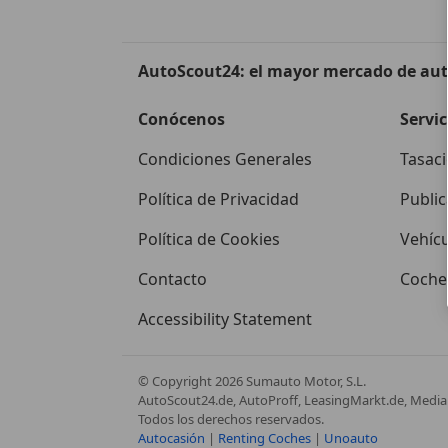
Model X 100D
Model X 75D
AutoScout24: el mayor mercado de au
Model X 90D
Conócenos
Servic
Condiciones Generales
Tasaci
Model X Long Range AWD
Política de Privacidad
Public
Model X P100D
Política de Cookies
Vehíc
Model X Performance AWD
Contacto
Coches
Model X Performance
Accessibility Statement
Ludicrous AWD
© Copyright
2026
Sumauto Motor, S.L.
Model X Standard Range
AutoScout24.de, AutoProff, LeasingMarkt.de, Media 
AWD
Todos los derechos reservados.
Autocasión
|
Renting Coches
|
Unoauto