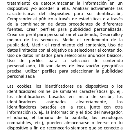
tratamiento de datos:Almacenar la información en un
PS)
dispositivo y/o acceder a ella, Analizar activamente las
características del dispositivo para su identificación,
Comprender al público a través de estadísticas o a través
de la combinación de datos procedentes de diferentes
Mostrar variantes
fuentes, Crear perfiles para publicidad personalizada,
Crear un perfil para personalizar el contenido, Desarrollo y
mejora de los servicios, Medir el rendimiento de la
publicidad, Medir el rendimiento del contenido, Uso de
datos limitados con el objetivo de seleccionar el contenido,
Uso de datos limitados para seleccionar anuncios básicos,
 1684
Potencia:
245 - 568 KW (333 - 772
Puertas
Uso de perfiles para la selección de contenido
personalizado, Utilizar datos de localización geográfica
PS)
precisa, Utilizar perfiles para seleccionar la publicidad
386 - 493 KW (525 - 670 PS)
personalizada
Las cookies, los identificadores de dispositivos o los
Mostrar variantes
568 KW (772 PS)
identificadores online de similares características (p. ej.,
los identificadores basados en inicio de sesión, los
identificadores asignados aleatoriamente, los
xactitud de la información.
identificadores basados en la red), junto con otra
información (p. ej., la información y el tipo del navegador,
Com
el idioma, el tamaño de la pantalla, las tecnologías
compatibles, etc.), pueden almacenarse o leerse en tu
dispositivo a fin de reconocerlo siempre que se conecte a