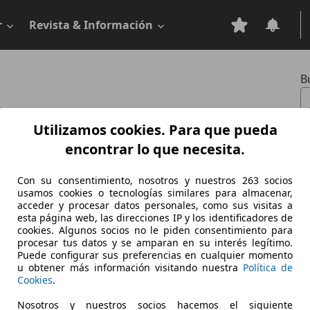
r
Revista & Información
B
0
Utilizamos cookies. Para que pueda
 X
encontrar lo que necesita.
Con su consentimiento, nosotros y nuestros 263 socios
ustible:
usamos cookies o tecnologías similares para almacenar,
acceder y procesar datos personales, como sus visitas a
ctrico
esta página web, las direcciones IP y los identificadores de
cookies. Algunos socios no le piden consentimiento para
procesar tus datos y se amparan en su interés legítimo.
Puede configurar sus preferencias en cualquier momento
u obtener más información visitando nuestra
Política de
Cookies
.
Nosotros y nuestros socios hacemos el siguiente
 1680
Potencia:
386 - 568 KW (525 - 772
Puertas