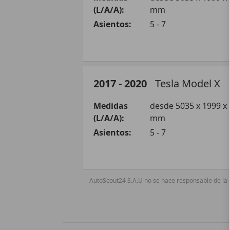
(L/A/A):
mm
Asientos:
5 - 7
SUV/4x4/Pickup
2017 - 2020
Tesla
Model X
Eléctrico
Medidas
desde 5035 x 1999 x
(L/A/A):
mm
Model X Long Range AWD
Asientos:
5 - 7
Model X Plaid AWD
AutoScout24 S.A.U no se hace responsable de la e
SUV/4x4/Pickup
Eléctrico