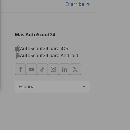
Ir arriba
Más AutoScout24
m
AutoScout24 para iOS
AutoScout24 para Android
m