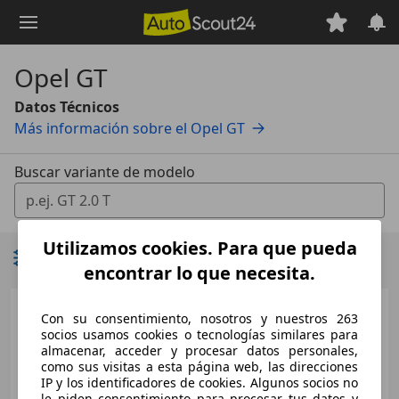
Saltar
al
contenido
Opel GT
principal
Datos Técnicos
Más información sobre el Opel GT
Buscar variante de modelo
0 Vorschläge gefunden. Verwenden Sie die Auf- und Ab-T
Utilizamos cookies. Para que pueda
Filtrar resultados
encontrar lo que necesita.
2007 - 2011
Con su consentimiento, nosotros y nuestros 263
socios usamos cookies o tecnologías similares para
Opel
GT
almacenar, acceder y procesar datos personales,
como sus visitas a esta página web, las direcciones
Medidas
desde 4100 x 1813 x 1274 mm
IP y los identificadores de cookies. Algunos socios no
(L/A/A):
le piden consentimiento para procesar tus datos y