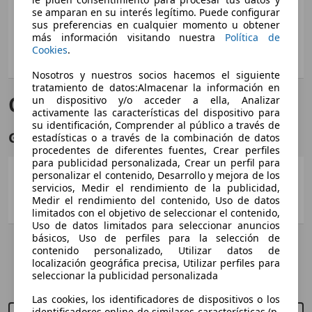
Potencia:
194 KW (264 PS)
se amparan en su interés legítimo. Puede configurar
sus preferencias en cualquier momento u obtener
Puertas:
2
más información visitando nuestra
Política de
Asientos:
2
Cookies
.
Maletero:
66 - 157 litros
Nosotros y nuestros socios hacemos el siguiente
tratamiento de datos:Almacenar la información en
Cabrio
un dispositivo y/o acceder a ella, Analizar
activamente las características del dispositivo para
su identificación, Comprender al público a través de
Gasolina
estadísticas o a través de la combinación de datos
procedentes de diferentes fuentes, Crear perfiles
para publicidad personalizada, Crear un perfil para
GT 2.0 T
personalizar el contenido, Desarrollo y mejora de los
servicios, Medir el rendimiento de la publicidad,
194 KW (264 PS)
Medir el rendimiento del contenido, Uso de datos
Ø 9.2 l/100km
limitados con el objetivo de seleccionar el contenido,
Uso de datos limitados para seleccionar anuncios
básicos, Uso de perfiles para la selección de
contenido personalizado, Utilizar datos de
localización geográfica precisa, Utilizar perfiles para
AutoScout24 S.A.U no se hace responsable de la exactitud de la
seleccionar la publicidad personalizada
información.
Las cookies, los identificadores de dispositivos o los
identificadores online de similares características (p.