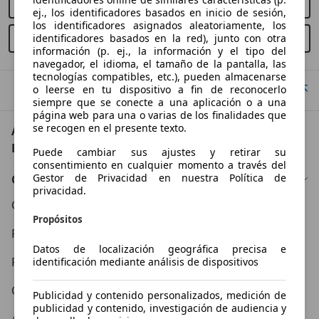
Comprar nuevo
ej., los identificadores basados en inicio de sesión,
los identificadores asignados aleatoriamente, los
Comprar usado
identificadores basados en la red), junto con otra
información (p. ej., la información y el tipo del
navegador, el idioma, el tamaño de la pantalla, las
tecnologías compatibles, etc.), pueden almacenarse
Ir arriba
o leerse en tu dispositivo a fin de reconocerlo
siempre que se conecte a una aplicación o a una
página web para una o varias de los finalidades que
se recogen en el presente texto.
AutoScout24: el mayor mercado de automoción de
Europa
Puede cambiar sus ajustes y retirar su
consentimiento en cualquier momento a través del
Gestor de Privacidad en nuestra Política de
Conócenos
privacidad.
Condiciones Generales
Propósitos
Política de Privacidad
Datos de localización geográfica precisa e
Política de Cookies
identificación mediante análisis de dispositivos
Contacto
Publicidad y contenido personalizados, medición de
publicidad y contenido, investigación de audiencia y