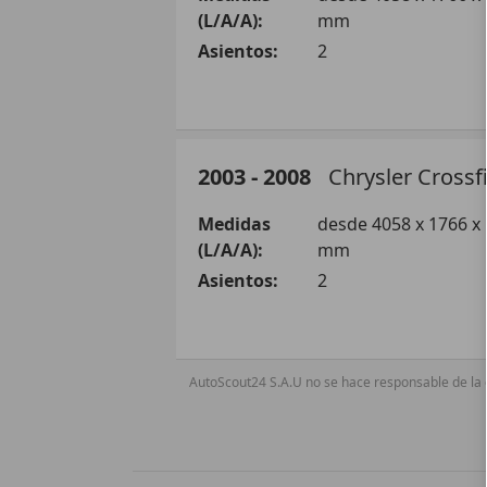
(L/A/A):
mm
Asientos:
2
Cabrio
2003 - 2008
Chrysler
Crossf
Gasolina
Medidas
desde 4058 x 1766 x
(L/A/A):
mm
Crossfire 3.2 V6
Asientos:
2
Crossfire 3.2 V6 Limited
AutoScout24 S.A.U no se hace responsable de la e
Crossfire 3.2 V6 Limited Aut.
Coupé
Crossfire 3.2 V6 SRT6
Gasolina