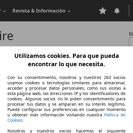
r
Revista & Información
ire
B
0
Utilizamos cookies. Para que pueda
ossfire
encontrar lo que necesita.
Con su consentimiento, nosotros y nuestros 263 socios
Combustible:
usamos cookies o tecnologías similares para almacenar,
acceder y procesar datos personales, como sus visitas a
Gasolina
esta página web, las direcciones IP y los identificadores de
cookies. Algunos socios no le piden consentimiento para
procesar tus datos y se amparan en su interés legítimo.
Puede configurar sus preferencias en cualquier momento
u obtener más información visitando nuestra
Política de
ire Roadster
Cookies
.
Nosotros y nuestros socios hacemos el siguiente
 1296
Potencia:
160 - 243 KW (218 - 330
Puertas