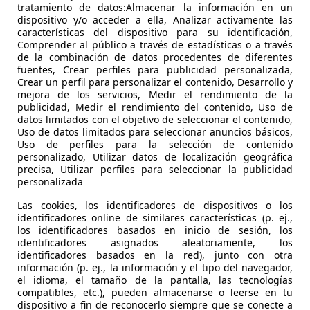
tratamiento de datos:Almacenar la información en un
PS)
dispositivo y/o acceder a ella, Analizar activamente las
características del dispositivo para su identificación,
Comprender al público a través de estadísticas o a través
de la combinación de datos procedentes de diferentes
Mostrar variantes
fuentes, Crear perfiles para publicidad personalizada,
Crear un perfil para personalizar el contenido, Desarrollo y
mejora de los servicios, Medir el rendimiento de la
publicidad, Medir el rendimiento del contenido, Uso de
ire
datos limitados con el objetivo de seleccionar el contenido,
Uso de datos limitados para seleccionar anuncios básicos,
 1296
Potencia:
160 - 243 KW (218 - 330
Puertas
Uso de perfiles para la selección de contenido
personalizado, Utilizar datos de localización geográfica
PS)
precisa, Utilizar perfiles para seleccionar la publicidad
160 KW (218 PS)
Ø 10.4 l/100km
personalizada
Las cookies, los identificadores de dispositivos o los
Mostrar variantes
160 KW (218 PS)
Ø 10.4 l/100km
identificadores online de similares características (p. ej.,
los identificadores basados en inicio de sesión, los
identificadores asignados aleatoriamente, los
xactitud de la información.
160 KW (218 PS)
Ø 10.4 l/100km
identificadores basados en la red), junto con otra
información (p. ej., la información y el tipo del navegador,
Com
243 KW (330 PS)
Ø 11.0 l/100km
el idioma, el tamaño de la pantalla, las tecnologías
compatibles, etc.), pueden almacenarse o leerse en tu
dispositivo a fin de reconocerlo siempre que se conecte a