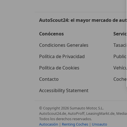
Crossfire 3.2 V6
Crossfire 3.2 V6 Limited
AutoScout24: el mayor mercado de au
Crossfire 3.2 V6 Limited Aut.
Conócenos
Servic
Condiciones Generales
Tasaci
Crossfire 3.2 V6 SRT6
Política de Privacidad
Public
Política de Cookies
Vehíc
Contacto
Coches
Accessibility Statement
© Copyright
2026
Sumauto Motor, S.L.
AutoScout24.de, AutoProff, LeasingMarkt.de, Media 
Todos los derechos reservados.
Autocasión
|
Renting Coches
|
Unoauto