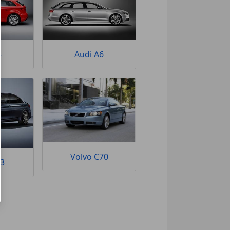
3
Audi A6
Volvo C70
3