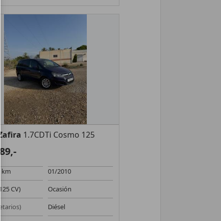
Zafira
1.7CDTi Cosmo 125
89,-
0 km
01/2010
125 CV)
Ocasión
etarios)
Diésel