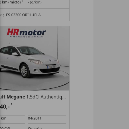
00 km (mixto)
1
- (g/km)
or,
ES-03300 ORIHUELA
ult Megane
1.5dCi Authentique
840,-
2
2 km
04/2011
90 CV)
Ocasión