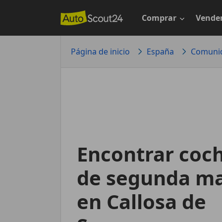
Saltar
al
Comprar
Vende
contenido
principal
Página de inicio
España
Comunid
Encontrar coc
de segunda m
en Callosa de