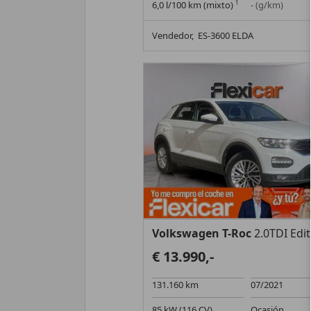
6,0 l/100 km (mixto)
1
- (g/km)
Vendedor,
ES-3600 ELDA
Volkswagen T-Roc
2.0TDI Edition
€ 13.990,-
131.160 km
07/2021
85 kW (116 CV)
Ocasión