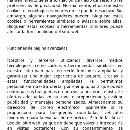
mantenimiento de la información de inicio de sesión o las
preferencias de privacidad. Normalmente, el uso de estas
- (Propietarios)
Electro/Gasolina
- (Propi
cookies o tecnologías similares no se puede desactivar. Sin
embargo, algunos navegadores pueden bloquear estas
- (l/100 km)
- (g/km)
4,4 l/1
cookies o herramientas similares o avisarle sobre ellas.
Bloquear estas cookies o herramientas similares puede
afectar la funcionalidad del sitio web.
aspeig
Vendedor,
ES-03208 ELCHE
Vended
Funciones de página avanzadas
Mostrar todas las ofertas
Nosotros y terceros utilizamos diversos medios
tecnológicos, como cookies y herramientas similares, en
nuestro sitio web para ofrecerle funciones ampliadas y
garantizar una mejor experiencia de usuario. Gracias a
estas funcionalidades ampliadas, le permitimos
personalizar nuestra oferta; por ejemplo, para que pueda
continuar sus búsquedas en una visita posterior, mostrarle
Las mejores marcas de coches
ofertas adecuadas en su zona o proporcionar y evaluar
publicidad y mensajes personalizados. Almacenamos su
dirección de correo electrónico localmente si la
proporciona para búsquedas guardadas, vehículos
favoritos o para la evaluación de precios. Esto le facilita el
uso del sitio web, ya que no tiene que volver a introducirla
en visitas posteriores. Con su consentimiento, se