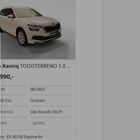
a Kamiq
TODOTERRENO 1.0 TGI AMBITION 90 5P
990,-
 km
06/2022
90 CV)
Ocasión
etarios)
Gas licuado (GLP)
 km)
- (g/km)
or,
ES-30100 Espinardo