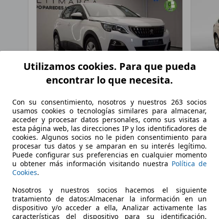
Utilizamos cookies. Para que pueda
encontrar lo que necesita.
Con su consentimiento, nosotros y nuestros 263 socios
e 110
Peugeot 3008
1.2 PURETECH 96KW (130CV) ACTIVE S&S
Skod
usamos cookies o tecnologías similares para almacenar,
€ 8.900,-
€ 13.
acceder y procesar datos personales, como sus visitas a
esta página web, las direcciones IP y los identificadores de
cookies. Algunos socios no le piden consentimiento para
173.738 km
09/2017
33.317
procesar tus datos y se amparan en su interés legítimo.
Puede configurar sus preferencias en cualquier momento
96 kW (131 CV)
Ocasión
66 kW (
u obtener más información visitando nuestra
Política de
Cookies
.
- (Propietarios)
Gasolina
- (Propi
Nosotros y nuestros socios hacemos el siguiente
- (l/100 km)
- (g/km)
- (l/100
tratamiento de datos:Almacenar la información en un
dispositivo y/o acceder a ella, Analizar activamente las
aspeig
Vendedor,
ES-03204 ELCHE
Vended
características del dispositivo para su identificación,