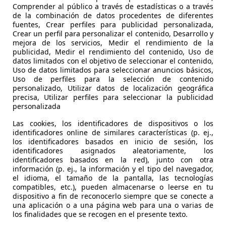
Comprender al público a través de estadísticas o a través
de la combinación de datos procedentes de diferentes
fuentes, Crear perfiles para publicidad personalizada,
Crear un perfil para personalizar el contenido, Desarrollo y
mejora de los servicios, Medir el rendimiento de la
publicidad, Medir el rendimiento del contenido, Uso de
datos limitados con el objetivo de seleccionar el contenido,
Uso de datos limitados para seleccionar anuncios básicos,
Uso de perfiles para la selección de contenido
personalizado, Utilizar datos de localización geográfica
precisa, Utilizar perfiles para seleccionar la publicidad
personalizada
Las cookies, los identificadores de dispositivos o los
identificadores online de similares características (p. ej.,
ition
Skoda Kamiq
1.0 TSI Ambition 81kW DSG
Opel 
los identificadores basados en inicio de sesión, los
identificadores asignados aleatoriamente, los
€ 14.470,-
€ 3.9
identificadores basados en la red), junto con otra
información (p. ej., la información y el tipo del navegador,
46.172 km
07/2021
170.00
el idioma, el tamaño de la pantalla, las tecnologías
compatibles, etc.), pueden almacenarse o leerse en tu
81 kW (110 CV)
Ocasión
92 kW (
dispositivo a fin de reconocerlo siempre que se conecte a
una aplicación o a una página web para una o varias de
- (Propietarios)
Gasolina
- (Propi
los finalidades que se recogen en el presente texto.