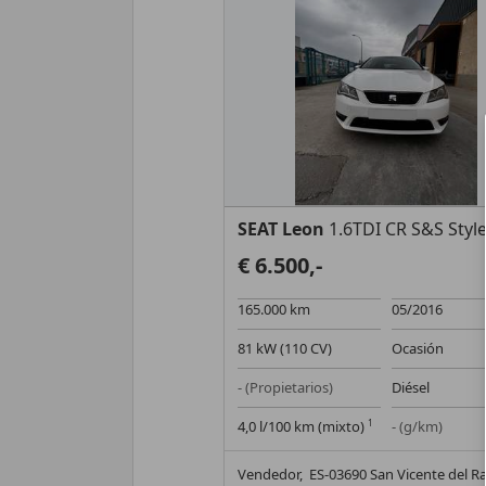
SEAT Leon
1.6TDI CR S&S Styl
€ 6.500,-
165.000 km
05/2016
81 kW (110 CV)
Ocasión
- (Propietarios)
Diésel
4,0 l/100 km (mixto)
1
- (g/km)
Vendedor,
ES-03690 San Vicente del R