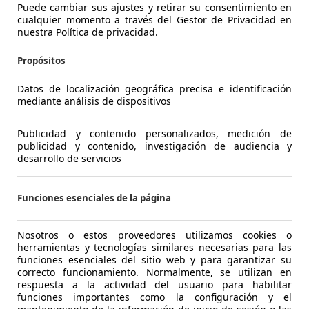
0,0 l/100 km (mixto)
1
- (g/km)
5,1 l/1
Puede cambiar sus ajustes y retirar su consentimiento en
cualquier momento a través del Gestor de Privacidad en
nuestra Política de privacidad.
Vendedor,
ES-03007 ALICANTE
Vended
Propósitos
Datos de localización geográfica precisa e identificación
mediante análisis de dispositivos
Publicidad y contenido personalizados, medición de
publicidad y contenido, investigación de audiencia y
desarrollo de servicios
Funciones esenciales de la página
 85kW
Ford Focus
st-line x 1.0t ecoboost mhev 92kw(125cv)
Rena
Nosotros o estos proveedores utilizamos cookies o
herramientas y tecnologías similares necesarias para las
€ 14.900,-
€ 3.
funciones esenciales del sitio web y para garantizar su
correcto funcionamiento. Normalmente, se utilizan en
49.614 km
06/2024
223.71
respuesta a la actividad del usuario para habilitar
funciones importantes como la configuración y el
92 kW (125 CV)
Ocasión
66 kW (