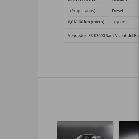
- (Propietarios)
Diésel
0,0 l/100 km (mixto)
1
- (g/km)
Vendedor,
ES-03690 Sant Vicent del R