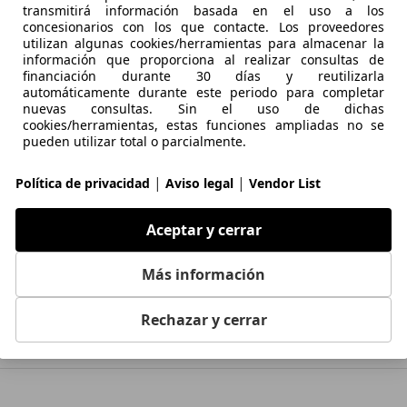
transmitirá información basada en el uso a los
concesionarios con los que contacte. Los proveedores
utilizan algunas cookies/herramientas para almacenar la
información que proporciona al realizar consultas de
financiación durante 30 días y reutilizarla
automáticamente durante este periodo para completar
Audi A4
Audi A5
Audi A
nuevas consultas. Sin el uso de dichas
cookies/herramientas, estas funciones ampliadas no se
pueden utilizar total o parcialmente.
|
|
Política de privacidad
Aviso legal
Vendor List
Aceptar y cerrar
Más información
che Cayenne
Volkswagen Tiguan
BMW M
Rechazar y cerrar