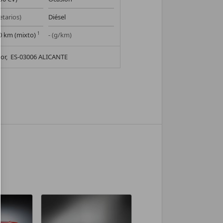
etarios)
Diésel
00 km (mixto)
1
- (g/km)
or,
ES-03006 ALICANTE