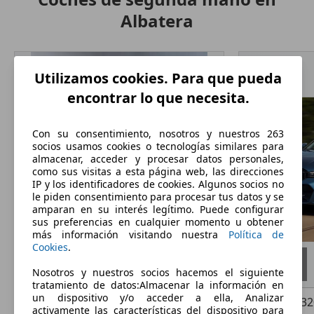
Albatera
Utilizamos cookies. Para que pueda
encontrar lo que necesita.
Con su consentimiento, nosotros y nuestros 263
socios usamos cookies o tecnologías similares para
almacenar, acceder y procesar datos personales,
como sus visitas a esta página web, las direcciones
IP y los identificadores de cookies. Algunos socios no
le piden consentimiento para procesar tus datos y se
amparan en su interés legítimo. Puede configurar
sus preferencias en cualquier momento u obtener
más información visitando nuestra
Política de
Cookies
.
Nosotros y nuestros socios hacemos el siguiente
tratamiento de datos:Almacenar la información en
un dispositivo y/o acceder a ella, Analizar
SEAT Leon
1.6TDI CR S&S Style 110
BMW 320
32
activamente las características del dispositivo para