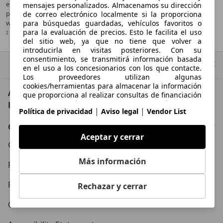
en la “Guía de consumo de combustible y emisiones de CO2” que
mensajes personalizados. Almacenamos su dirección
puede obtenerse gratuitamente en todos los puntos de venta y en
de correo electrónico localmente si la proporciona
para búsquedas guardadas, vehículos favoritos o
www.idae.es.
para la evaluación de precios. Esto le facilita el uso
2
IVA deducible
del sitio web, ya que no tiene que volver a
introducirla en visitas posteriores. Con su
consentimiento, se transmitirá información basada
Ir arriba
en el uso a los concesionarios con los que contacte.
Los proveedores utilizan algunas
cookies/herramientas para almacenar la información
AutoScout24: el mayor mercado de automoción de
que proporciona al realizar consultas de financiación
durante 30 días y reutilizarla automáticamente
Europa
|
|
Política de privacidad
Aviso legal
Vendor List
durante este periodo para completar nuevas
consultas. Sin el uso de dichas cookies/herramientas,
Conócenos
estas funciones ampliadas no se pueden utilizar
Aceptar y cerrar
total o parcialmente.
Condiciones Generales
Más información
Política de Privacidad
Política de Cookies
Rechazar y cerrar
Contacto