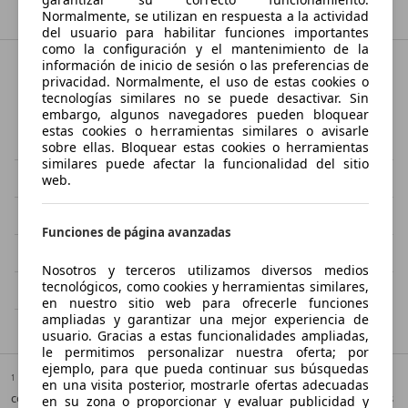
Normalmente, se utilizan en respuesta a la actividad
del usuario para habilitar funciones importantes
como la configuración y el mantenimiento de la
información de inicio de sesión o las preferencias de
privacidad. Normalmente, el uso de estas cookies o
Ciudades cercanas a Albatera
tecnologías similares no se puede desactivar. Sin
embargo, algunos navegadores pueden bloquear
estas cookies o herramientas similares o avisarle
Cox
Callosa de Segura
sobre ellas. Bloquear estas cookies o herramientas
similares puede afectar la funcionalidad del sitio
Catral
Redován
web.
Rafal
Crevillente
Funciones de página avanzadas
Dolores
Almoradí
Nosotros y terceros utilizamos diversos medios
tecnológicos, como cookies y herramientas similares,
Benejúzar
en nuestro sitio web para ofrecerle funciones
ampliadas y garantizar una mejor experiencia de
usuario. Gracias a estas funcionalidades ampliadas,
le permitimos personalizar nuestra oferta; por
ejemplo, para que pueda continuar sus búsquedas
1
Puede obtenerse información adicional sobre el consumo de
en una visita posterior, mostrarle ofertas adecuadas
combustible y las emisiones específicas de CO2 de los turismos nuevos
en su zona o proporcionar y evaluar publicidad y