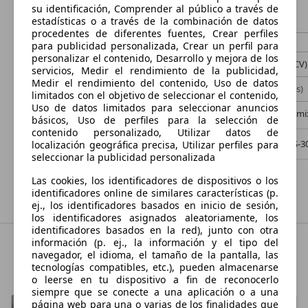
su identificación, Comprender al público a través de
€ 6.500,-
€ 7.500,-
estadísticas o a través de la combinación de datos
procedentes de diferentes fuentes, Crear perfiles
165.000 km
05/2016
31.700 km
para publicidad personalizada, Crear un perfil para
personalizar el contenido, Desarrollo y mejora de los
81 kW (110 CV)
Ocasión
135 kW (184 CV)
servicios, Medir el rendimiento de la publicidad,
Medir el rendimiento del contenido, Uso de datos
- (Propietarios)
Diésel
- (Propietarios)
limitados con el objetivo de seleccionar el contenido,
Uso de datos limitados para seleccionar anuncios
4,0 l/100 km (mixto)
1
- (g/km)
4,7 l/100 km (m
básicos, Uso de perfiles para la selección de
contenido personalizado, Utilizar datos de
Vendedor,
ES-03690 San Vicente del Raspeig
Vendedor,
ES-3
localización geográfica precisa, Utilizar perfiles para
seleccionar la publicidad personalizada
Las cookies, los identificadores de dispositivos o los
Mostrar todas las ofertas
identificadores online de similares características (p.
ej., los identificadores basados en inicio de sesión,
los identificadores asignados aleatoriamente, los
identificadores basados en la red), junto con otra
información (p. ej., la información y el tipo del
navegador, el idioma, el tamaño de la pantalla, las
Las mejores marcas de coches
tecnologías compatibles, etc.), pueden almacenarse
o leerse en tu dispositivo a fin de reconocerlo
siempre que se conecte a una aplicación o a una
página web para una o varias de los finalidades que