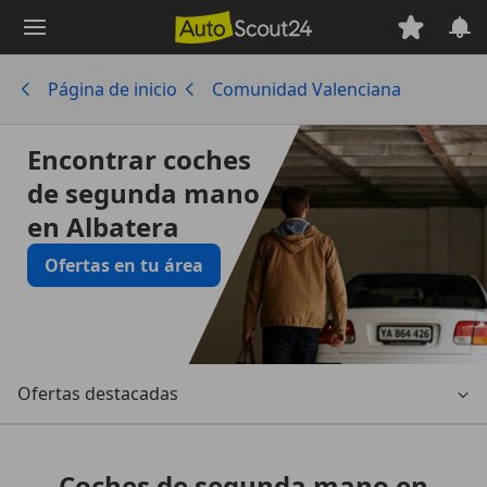
Saltar
al
contenido
Página de inicio
Comunidad Valenciana
principal
Encontrar coches
de segunda mano
en Albatera
Ofertas en tu área
Ofertas destacadas
Coches de segunda mano en