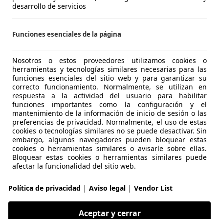
ano del speedway, y el motociclismo de carretera. Las carre
desarrollo de servicios
as en las que el 70-80% es de asfalto y el 30% restante es d
tan algún salto. Para elaborar los recorridos se suelen el
Funciones esenciales de la página
ecovecos, aunque en ocasiones las carreras también tienen 
Nosotros o estos proveedores utilizamos cookies o
herramientas y tecnologías similares necesarias para las
ta muy atractivo gracias a los numeroso adelantamientos y 
funciones esenciales del sitio web y para garantizar su
arriesgados drifts que se pueden ver. Dado que las velocid
correcto funcionamiento. Normalmente, se utilizan en
respuesta a la actividad del usuario para habilitar
omo la altura de los saltos, se encuentran claramente por de
funciones importantes como la configuración y el
 motociclismo, en supermoto se producen menos caídas.
mantenimiento de la información de inicio de sesión o las
preferencias de privacidad. Normalmente, el uso de estas
l equipamiento de los pilotos debe cumplir estrictos están
cookies o tecnologías similares no se puede desactivar. Sin
embargo, algunos navegadores pueden bloquear estas
ligatorios un mono de dos piezas compuesto por pantalone
cookies o herramientas similares o avisarle sobre ellas.
a, un caso especial como los que se utilizan en motocross
Bloquear estas cookies o herramientas similares puede
 equipamiento diseñado por el famoso piloto neerlandés Ma
afectar la funcionalidad del sitio web.
|
|
Política de privacidad
Aviso legal
Vendor List
Funciones de página avanzadas
Aceptar y cerrar
Nosotros y terceros utilizamos diversos medios