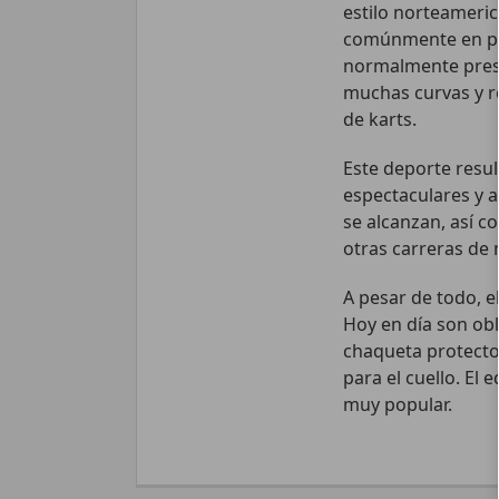
estilo norteameric
comúnmente en pist
normalmente presen
muchas curvas y r
de karts.
Este deporte resul
espectaculares y 
se alcanzan, así c
otras carreras de
A pesar de todo, e
Hoy en día son ob
chaqueta protector
para el cuello. El
muy popular.