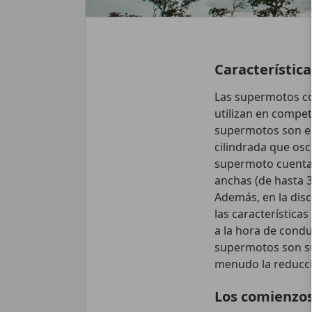
Característic
Las supermotos co
utilizan en compet
supermotos son en
cilindrada que osc
supermoto cuenta 
anchas (de hasta 
Además, en la disc
las característica
a la hora de condu
supermotos son su
menudo la reducci
Los comienzos