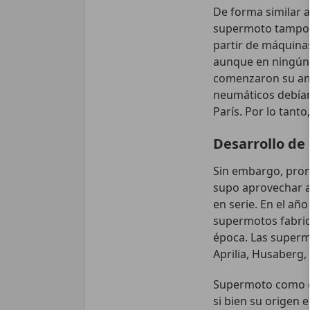
De forma similar a
supermoto tampoco
partir de máquinas
aunque en ningún 
comenzaron su an
neumáticos debían 
París. Por lo tant
Desarrollo de
Sin embargo, pront
supo aprovechar a
en serie. En el añ
supermotos fabric
época. Las superm
Aprilia, Husaberg
Supermoto como di
si bien su origen e