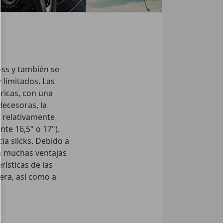
ss y también se
 limitados. Las
ricas, con una
decesoras, la
 relativamente
te 16,5" o 17").
ia slicks. Debido a
en muchas ventajas
ísticas de las
era, así como a