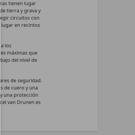
ras tienen lugar
e tierra y grava y
egir circuitos con
lugar en recintos
a los
ades máximas que
bajo del nivel de
dares de seguridad.
s de cuero y una
 y una protección
rcel van Drunen es