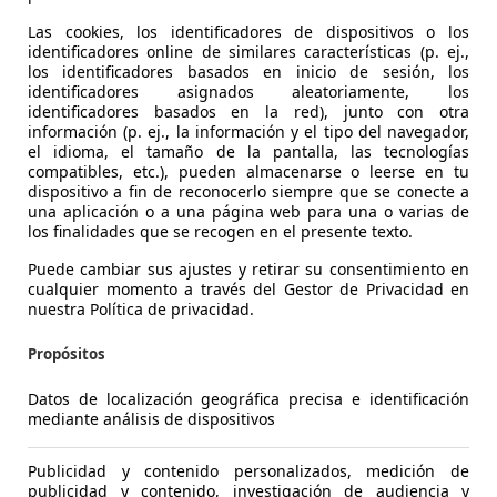
 la mayoría de los conceptos de motos todoterreno, en sus i
Las cookies, los identificadores de dispositivos o los
 se fabricó en serie, sino que fue desarrollada por motori
identificadores online de similares características (p. ej.,
 pertenecientes a otras categorías, principalmente a partir
los identificadores basados en inicio de sesión, los
identificadores asignados aleatoriamente, los
caso la idea era mejorar sus prestaciones en carrera. Las
identificadores basados en la red), junto con otra
dadura como motos urbanas que por el tamaño más pequ
información (p. ej., la información y el tipo del navegador,
facilitar la conducción por las estrechas y sumamente tran
el idioma, el tamaño de la pantalla, las tecnologías
compatibles, etc.), pueden almacenarse o leerse en tu
o, las supermotos son un invento francés de los años 80.
dispositivo a fin de reconocerlo siempre que se conecte a
una aplicación o a una página web para una o varias de
 las supermotos de competición
los finalidades que se recogen en el presente texto.
Puede cambiar sus ajustes y retirar su consentimiento en
o surgieron muchos aficionados a esta disciplina. El secto
cualquier momento a través del Gestor de Privacidad en
l máximo el potencial y en poco tiempo comenzó a fabrica
nuestra Política de privacidad.
o 1988, la empresa japonesa Yamaha comercializó una de la
adas en serie: la TDR 250. La Gilera Nordcape fue una moto
Propósitos
otos más conocidas y disponibles hoy en día en el mercado 
Datos de localización geográfica precisa e identificación
, Yamaha, Honda, Suzuki, MZ, Husqvarna y BMW.
mediante análisis de dispositivos
sciplina deportiva existe en Europa desde hace aproxima
Publicidad y contenido personalizados, medición de
stá en los EE. UU. Esta disciplina surgió como fusión entre 
publicidad y contenido, investigación de audiencia y