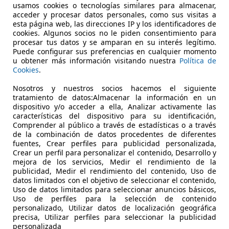
usamos cookies o tecnologías similares para almacenar,
acceder y procesar datos personales, como sus visitas a
esta página web, las direcciones IP y los identificadores de
cookies. Algunos socios no le piden consentimiento para
procesar tus datos y se amparan en su interés legítimo.
as de las supermotos
Puede configurar sus preferencias en cualquier momento
u obtener más información visitando nuestra
Política de
Cookies
.
nstituyen una evolución de las motos de enduro y motocro
ición, aunque por norma general en circuitos cerrados muy
Nosotros y nuestros socios hacemos el siguiente
 su mayoría máquinas monocilíndricas, además de bicilínd
tratamiento de datos:Almacenar la información en un
dispositivo y/o acceder a ella, Analizar activamente las
ila entre los 125 cm³ y los 700 cm³. A diferencia que sus pre
características del dispositivo para su identificación,
con neumáticos de carretera montados sobre unas llantas
Comprender al público a través de estadísticas o a través
3,50" y 6") con un diámetro de rueda algo menor (normalmen
de la combinación de datos procedentes de diferentes
fuentes, Crear perfiles para publicidad personalizada,
iplina de supermoto también se suelen utilizar con frecuenc
Crear un perfil para personalizar el contenido, Desarrollo y
s adherentes de su material, los neumáticos sin dibujo tien
mejora de los servicios, Medir el rendimiento de la
cir por carreteras tanto mojadas como secas. Otras caracter
publicidad, Medir el rendimiento del contenido, Uso de
datos limitados con el objetivo de seleccionar el contenido,
 corta amortiguación y el potente freno de la rueda delant
Uso de datos limitados para seleccionar anuncios básicos,
ón de los protectores delanteros todoterreno.
Uso de perfiles para la selección de contenido
personalizado, Utilizar datos de localización geográfica
: la supermoto como moto urbana para París
precisa, Utilizar perfiles para seleccionar la publicidad
personalizada