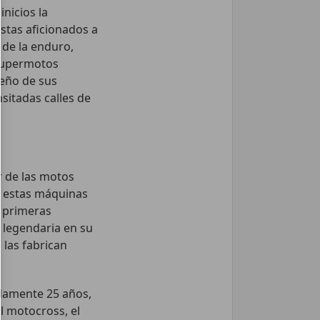
nicios la
stas aficionados a
 de la enduro,
 supermotos
eño de sus
sitadas calles de
r de las motos
r estas máquinas
s primeras
 legendaria en su
las fabrican
damente 25 años,
el motocross, el