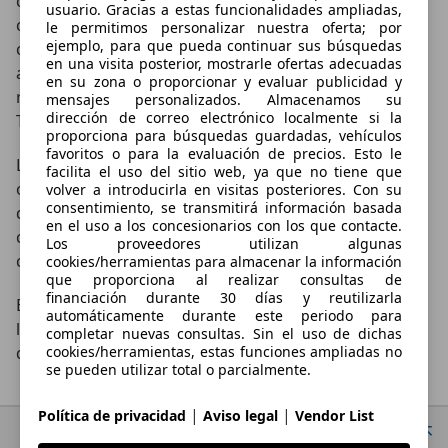
controla la temperatura del aceite, la gestión de
usuario. Gracias a estas funcionalidades ampliadas,
combustible, tiempos entre revisiones y protección
le permitimos personalizar nuestra oferta; por
ejemplo, para que pueda continuar sus búsquedas
contra uso indebido (antirrobo). El conductor
en una visita posterior, mostrarle ofertas adecuadas
autorizado tiene a su disposición la potencia, aunque
en su zona o proporcionar y evaluar publicidad y
reducida de forma deliberada, de un motor Desmo-L-
mensajes personalizados. Almacenamos su
dirección de correo electrónico localmente si la
Twin con 95 CV y seis marchas.
proporciona para búsquedas guardadas, vehículos
favoritos o para la evaluación de precios. Esto le
La actual Supersport S1000 RR de BMW rueda con
facilita el uso del sitio web, ya que no tiene que
optimismo bajo los colores negro y rojo en esta nueva
volver a introducirla en visitas posteriores. Con su
consentimiento, se transmitirá información basada
década. En su motor de cuatro cilindros, 999 cm3 de
en el uso a los concesionarios con los que contacte.
cilindrada y más de 193 CV de potencia, «martillean»
Los proveedores utilizan algunas
cuatro válvulas de titanio a 13.000 r.p.m.
cookies/herramientas para almacenar la información
que proporciona al realizar consultas de
financiación durante 30 días y reutilizarla
Estos ejemplos son para todos los demás fabricantes
automáticamente durante este periodo para
la excusa perfecta para participar en esta competición
completar nuevas consultas. Sin el uso de dichas
de la clase reina.
cookies/herramientas, estas funciones ampliadas no
se pueden utilizar total o parcialmente.
|
|
Política de privacidad
Aviso legal
Vendor List
Ir arriba