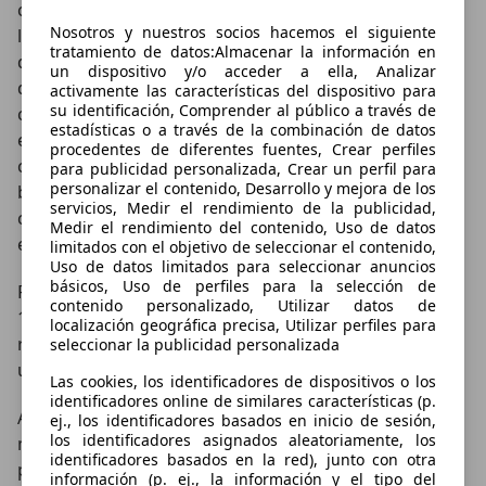
cuatro cilindros, y 736 cm3 de cilindrada y árbol de
Nosotros y nuestros socios hacemos el siguiente
levas superior genera 49 kW. Los gases de escape se
tratamiento de datos:Almacenar la información en
distribuyen en los cuatro tubos cromados del sistema
un dispositivo y/o acceder a ella, Analizar
de escape. Una sensación para aquella época eran el
activamente las características del dispositivo para
su identificación, Comprender al público a través de
cambio de cinco marchas, el sistema de arranque
estadísticas o a través de la combinación de datos
eléctrico y los discos de freno delanteros. Sus
procedentes de diferentes fuentes, Crear perfiles
características, rápida (Vmax garantizada 200 km/h),
para publicidad personalizada, Crear un perfil para
personalizar el contenido, Desarrollo y mejora de los
bonita, fiable y completamente superior a la
servicios, Medir el rendimiento de la publicidad,
competencia, continúan estando vigentes hoy en día
Medir el rendimiento del contenido, Uso de datos
en la clase de los tres cuartos de litro.
limitados con el objetivo de seleccionar el contenido,
Uso de datos limitados para seleccionar anuncios
básicos, Uso de perfiles para la selección de
Pero la competencia en su propio país no cejó. En
contenido personalizado, Utilizar datos de
1971, Kawasaki presentó su Z1, una máquina muy
localización geográfica precisa, Utilizar perfiles para
rápida de 900 cm3 que dominó el mercado durante
seleccionar la publicidad personalizada
una década.
Las cookies, los identificadores de dispositivos o los
identificadores online de similares características (p.
Algo menos voluminosa, aunque no por ello con
ej., los identificadores basados en inicio de sesión,
los identificadores asignados aleatoriamente, los
menos éxito, la Superbike GSX-R-750 abandonó por
identificadores basados en la red), junto con otra
primera vez la cadena de montaje de Suzuki con 100
información (p. ej., la información y el tipo del