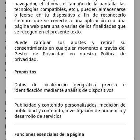
CV en 1985. Se introdujo por primera vez el chasis de
navegador, el idioma, el tamaño de la pantalla, las
tecnologías compatibles, etc.), pueden almacenarse
aluminio que también se utilizó en la más potente, la
o leerse en tu dispositivo a fin de reconocerlo
GSX-R-1100 (1986-96). Pero cuando en 1990 Kawasaki
siempre que se conecte a una aplicación o a una
presentó la ZZR 1100, la superbike más rápida hasta la
página web para una o varias de los finalidades que
se recogen en el presente texto.
fecha, la competencia se «congeló» durante varios
años. La respuesta de Honda llegó seis años más
Puede cambiar sus ajustes y retirar su
tarde. La aerodinámica, el peso y la motorización de la
consentimiento en cualquier momento a través del
Gestor de Privacidad en nuestra Política de
Honda Blackbird CBR1100 son óptimos. La velocidad
privacidad.
máxima es de 285 km/h. En 1997, esta superbike era el
vehículo sobre dos ruedas fabricado en serie más
Propósitos
veloz.
Datos de localización geográfica precisa e
identificación mediante análisis de dispositivos
Las superbikes actuales
En la categoría de las superbikes se suceden las
Publicidad y contenido personalizados, medición de
ganadoras con sorprendente regularidad. Aquí
publicidad y contenido, investigación de audiencia y
desarrollo de servicios
compiten el cuarteto japonés con el trío italiano por el
primer puesto. Marcas como Yamaha, Kawasaki y
Honda, así como MV Agusta, Ducati y Aprilia, fabrican
Funciones esenciales de la página