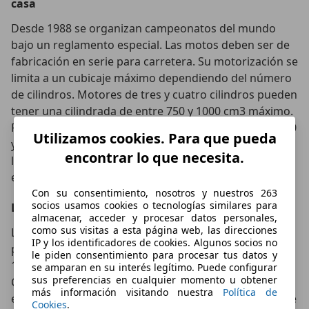
casa
Desde 1988 se organizan campeonatos del mundo
bajo un reglamento especial. Las motos deben ser de
fabricación en serie para carretera. Su motorización se
limita a un cubicaje máximo dependiendo del número
de cilindros. Motores de tres y cuatro cilindros pueden
tener una cilindrada de entre 750 y 1000 cm3 máximo.
Para motos bicilíndricas, los límites están entre los 850
Utilizamos cookies. Para que pueda
y los 1000 cm3. Desde entonces, estas motocicletas,
encontrar lo que necesita.
las llamadas superbikes, han generado más
entusiasmo que décadas precedentes.
Con su consentimiento, nosotros y nuestros 263
socios usamos cookies o tecnologías similares para
Las distintas generaciones de superbikes
almacenar, acceder y procesar datos personales,
como sus visitas a esta página web, las direcciones
La era de las motos carenadas con motorizaciones
IP y los identificadores de cookies. Algunos socios no
particularmente potentes tuvo su origen en Japón. En
le piden consentimiento para procesar tus datos y
1969 comenzó una década exitosa para la Honda
se amparan en su interés legítimo. Puede configurar
sus preferencias en cualquier momento u obtener
CB750, hoy en día una codiciada pieza de coleccionista
más información visitando nuestra
Política de
entre los aficionados a las motos clásicas. Su motor de
Cookies
.