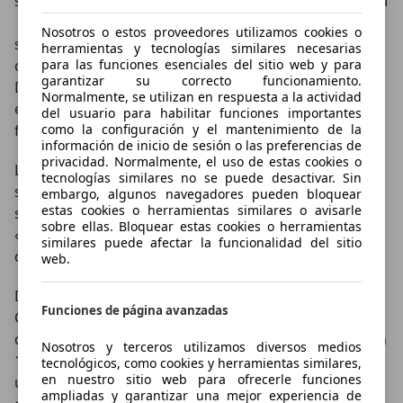
superbikes de éxito. Otros dos fabricantes BMW y KTM
 participan por el momento con algún éxito en un
Nosotros o estos proveedores utilizamos cookies o
segundo plano. El número de unidades fabricadas de
herramientas y tecnologías similares necesarias
para las funciones esenciales del sitio web y para
cada modelo no puede ser inferior a 1.000 por serie.
garantizar su correcto funcionamiento.
Dentro de una misma serie se pueden contabilizar
Normalmente, se utilizan en respuesta a la actividad
ediciones limitadas en número de unidades
del usuario para habilitar funciones importantes
como la configuración y el mantenimiento de la
fabricadas.
información de inicio de sesión o las preferencias de
privacidad. Normalmente, el uso de estas cookies o
La marca austríaca KTM, presentó en 2009 una
tecnologías similares no se puede desactivar. Sin
superbike muy llamativa: la 1190 RC8, carenada de
embargo, algunos navegadores pueden bloquear
estas cookies o herramientas similares o avisarle
serie en negro y naranja. Las ediciones limitadas
sobre ellas. Bloquear estas cookies o herramientas
«Akrapovic» y «Red Bull» llevan instalados el sistema
similares puede afectar la funcionalidad del sitio
de escape de competición Evo4 en titanio.
web.
Ducati domina sin lugar a dudas la competición en el
Funciones de página avanzadas
Campeonato del Mundo, de ahí el interés que
despierta esta superdeportiva. Ducati demostró con la
Nosotros y terceros utilizamos diversos medios
1000DS (Dual Spark) su actual superioridad gracias a
tecnológicos, como cookies y herramientas similares,
en nuestro sitio web para ofrecerle funciones
una técnica innovadora. La electrónica de a bordo
ampliadas y garantizar una mejor experiencia de