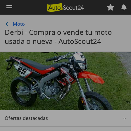
Saltar
al
contenido
Moto
principal
Derbi - Compra o vende tu moto
usada o nueva - AutoScout24
Ofertas destacadas