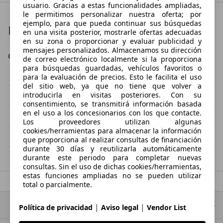
usuario. Gracias a estas funcionalidades ampliadas,
le permitimos personalizar nuestra oferta; por
ejemplo, para que pueda continuar sus búsquedas
Más enlaces
en una visita posterior, mostrarle ofertas adecuadas
en su zona o proporcionar y evaluar publicidad y
mensajes personalizados. Almacenamos su dirección
OFERTAS DESTACADAS
de correo electrónico localmente si la proporciona
para búsquedas guardadas, vehículos favoritos o
Senda
GPR
para la evaluación de precios. Esto le facilita el uso
del sitio web, ya que no tiene que volver a
DRD
X-Treme
introducirla en visitas posteriores. Con su
consentimiento, se transmitirá información basada
en el uso a los concesionarios con los que contacte.
GP 1
Boulevard 125
Los proveedores utilizan algunas
cookies/herramientas para almacenar la información
Terra 125
Boulevard 25/50
que proporciona al realizar consultas de financiación
durante 30 días y reutilizarla automáticamente
durante este periodo para completar nuevas
consultas. Sin el uso de dichas cookies/herramientas,
estas funciones ampliadas no se pueden utilizar
total o parcialmente.
Ir arriba
|
|
Política de privacidad
Aviso legal
Vendor List