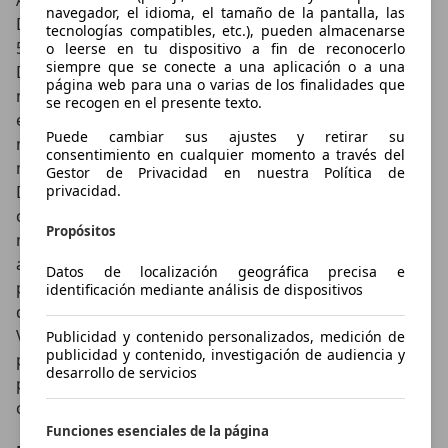
A finales de la década de 1940 la empresa española
navegador, el idioma, el tamaño de la pantalla, las
Derbi comenzó a fabricar motos en las categorías de
tecnologías compatibles, etc.), pueden almacenarse
50 y 125 cc entre las que destacó su primer modelo, la
o leerse en tu dispositivo a fin de reconocerlo
siempre que se conecte a una aplicación o a una
Derbi SRS. Estos modestos inicios dieron lugar al
página web para una o varias de los finalidades que
mayor fabricante español de motos de la historia, que
se recogen en el presente texto.
en los años 70 ya estaba presente en el mercado con
Puede cambiar sus ajustes y retirar su
modelos como la Derbi Antorcha, la Derbi Coyote o el
consentimiento en cualquier momento a través del
modelo deportivo Derbi Carreras Cliente. Con la Derbi
Gestor de Privacidad en nuestra Política de
privacidad.
Diablo o la Derbi TT-C6 el fabricante español se fue
consolidando progresivamente como proveedor de
Propósitos
motos de cross, enduro y supermotos con las que
además obtuvo multitud de éxitos en competición. A
Datos de localización geográfica precisa e
partir de los años 80 comenzó también la fabricación
identificación mediante análisis de dispositivos
de scooters tales como el Derbi Scoot, el scooter
Vamos o el Derbi Paddock. Gracias a su adquisición
Publicidad y contenido personalizados, medición de
publicidad y contenido, investigación de audiencia y
por parte del grupo italiano Piaggio en 2001, Derbi se
desarrollo de servicios
posicionó como especialista en scooters, modelos de
carreras y enduro de pequeña cilindrada.
Funciones esenciales de la página