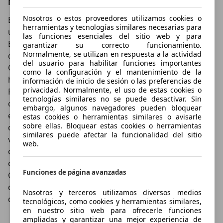
Motos y scooters de la nueva gama Derbi
Nosotros o estos proveedores utilizamos cookies o
Enmarcados en sus gamas más recientes de scooters
herramientas y tecnologías similares necesarias para
urbanos de 50 cc Derbi contaba con los modelos
las funciones esenciales del sitio web y para
Boulevard y Atlantis. Para el segmento de los scooters
garantizar su correcto funcionamiento.
Normalmente, se utilizan en respuesta a la actividad
deportivos el fabricante había desarrollado el Derbi
del usuario para habilitar funciones importantes
GP1, fabricado en tres categorías de cilindrada de
como la configuración y el mantenimiento de la
hasta 250 cc. El modelo superior era el scooter Derbi
información de inicio de sesión o las preferencias de
privacidad. Normalmente, el uso de estas cookies o
Rambla equipado con un motor de 4 tiempos. Los
tecnologías similares no se puede desactivar. Sin
clásicos de Derbi en las categorías de supermoto y
embargo, algunos navegadores pueden bloquear
enduro con motores de 50 y 125 cc eran los modelos
estas cookies o herramientas similares o avisarle
sobre ellas. Bloquear estas cookies o herramientas
de la gama Derbi Senda fabricados en diferentes
similares puede afectar la funcionalidad del sitio
variantes, ya fuera como motos de competición o
web.
como enduros de carretera. Entre los modelos de
carreras el fabricante español contaba con la Derbi
Funciones de página avanzadas
GPR también en las categorías de 50 y 125 cc. El tope
de gama lo constituía la Derbi Mulhacén con un motor
Nosotros y terceros utilizamos diversos medios
de 659 cc que desarrollaba hasta 35 kW (48 CV).
tecnológicos, como cookies y herramientas similares,
en nuestro sitio web para ofrecerle funciones
ampliadas y garantizar una mejor experiencia de