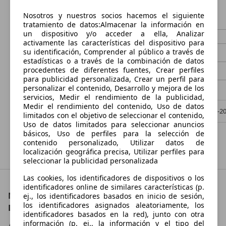
€ 1.400,-
€ 500,-
Nosotros y nuestros socios hacemos el siguiente
tratamiento de datos:Almacenar la información en
un dispositivo y/o acceder a ella, Analizar
10.940 km
01/2011
10.000 km
activamente las características del dispositivo para
su identificación, Comprender al público a través de
50 kW (68 CV)
Ocasión
6 kW (8 CV)
estadísticas o a través de la combinación de datos
procedentes de diferentes fuentes, Crear perfiles
- (Propietarios)
Gasolina
1 Propietario
para publicidad personalizada, Crear un perfil para
personalizar el contenido, Desarrollo y mejora de los
- (l/100 km)
- (g/km)
- (l/100 km)
servicios, Medir el rendimiento de la publicidad,
Medir el rendimiento del contenido, Uso de datos
Particular,
ES-45211 Recas
Particular,
ES-2
limitados con el objetivo de seleccionar el contenido,
Uso de datos limitados para seleccionar anuncios
básicos, Uso de perfiles para la selección de
Mostrar todas las ofertas
contenido personalizado, Utilizar datos de
localización geográfica precisa, Utilizar perfiles para
seleccionar la publicidad personalizada
Las cookies, los identificadores de dispositivos o los
identificadores online de similares características (p.
Motos y scooters históricos del fabricante español
ej., los identificadores basados en inicio de sesión,
los identificadores asignados aleatoriamente, los
Derbi
identificadores basados en la red), junto con otra
información (p. ej., la información y el tipo del