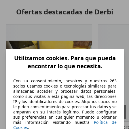
Ofertas destacadas de Derbi
Utilizamos cookies. Para que pueda
encontrar lo que necesita.
Con su consentimiento, nosotros y nuestros 263
socios usamos cookies o tecnologías similares para
almacenar, acceder y procesar datos personales,
como sus visitas a esta página web, las direcciones
IP y los identificadores de cookies. Algunos socios no
le piden consentimiento para procesar tus datos y se
amparan en su interés legítimo. Puede configurar
sus preferencias en cualquier momento u obtener
más información visitando nuestra
Política de
Derbi Senda
Manillar, Linea De Escape Leo Vinci V6 Y Manetas
Derbi
Antor
Cookies
.