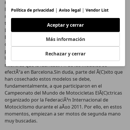
mesa, en lo que al mercado se refiere, con el
lanzamiento de la RapitÃ¡n y la RapitÃ¡n Sport, dos
|
|
Política de privacidad
Aviso legal
Vendor List
motos de tipo naked que son fruto del laborioso
trabajo de investigaciÃ³n y desarrollo de la compaÃ±Ã­a
Aceptar y cerrar
LGN TECH Design en colaboraciÃ³n con la familia
BultÃ³ durante mÃ¡s de cuatro aÃ±os. En este sentido,
Más información
cabe destacar, ademÃ¡s, que el trabajo de desarrollo,
puesto que la empresa citada forma parte de la
Rechazar y cerrar
Universidad Carlos III, se lleva cabo en Madrid,
mientras que la fabricaciÃ³n de los modelos se
efectÃºa en Barcelona.Sin duda, parte del Ã(C)xito que
han cosechado estos modelos se debe,
fundamentalmente, a que participaron en el
Campeonato del Mundo de Motocicletas ElÃ(C)ctricas
organizado por la FederaciÃ³n Internacional de
Motociclismo durante el aÃ±o 2011. Por ello, en estos
momentos, empiezan a ser motos de segunda mano
muy buscadas.