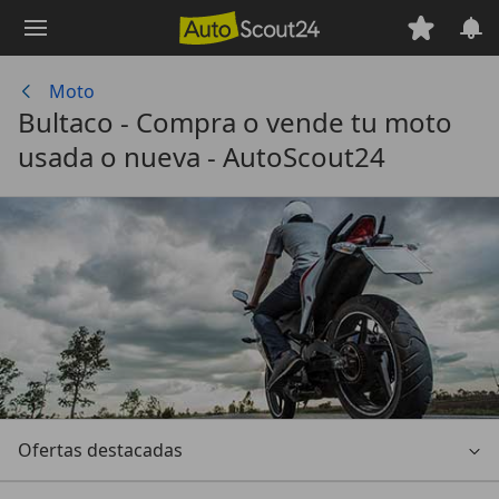
Saltar
al
contenido
Moto
principal
Bultaco - Compra o vende tu moto
usada o nueva - AutoScout24
Ofertas destacadas