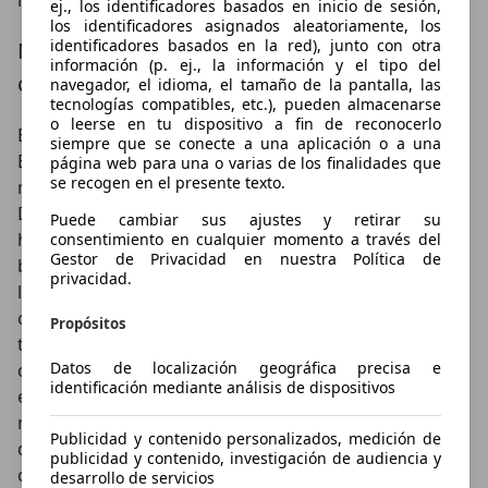
referentes.
ej., los identificadores basados en inicio de sesión,
los identificadores asignados aleatoriamente, los
identificadores basados en la red), junto con otra
Modelos icÃ³nicos del motociclismo de
información (p. ej., la información y el tipo del
competiciÃ³n y del trial
navegador, el idioma, el tamaño de la pantalla, las
tecnologías compatibles, etc.), pueden almacenarse
o leerse en tu dispositivo a fin de reconocerlo
Bultaco fue fundada el 17 de mayo de 1958 en
siempre que se conecte a una aplicación o a una
Barcelona por Francisco Xaviert BultÃ³ MarquÃ(C)s,
página web para una o varias de los finalidades que
se recogen en el presente texto.
mÃ¡s conocido en el mundo del motociclismo como
Don Paco. En este sentido, este afamado personaje ya
Puede cambiar sus ajustes y retirar su
habÃ­a participado en la fundaciÃ³n de Montesa, si
consentimiento en cualquier momento a través del
Gestor de Privacidad en nuestra Política de
bien es cierto que, debido al cambio de rumbo que
privacidad.
llevÃ³ a la marca a abandonar el universo de la
competiciÃ³n, un factor clave de la evoluciÃ³n
Propósitos
tecnolÃ³gica de las motocicletas, dejÃ³ de colaborar
Datos de localización geográfica precisa e
con ella para crear su propia firma.La puesta en
identificación mediante análisis de dispositivos
escena de esta marca se produjo con el modelo de
moto deportiva Bultaco Tralla 101. Tras unos inicios
Publicidad y contenido personalizados, medición de
dubitativos y constantes desarrollos de la misma, los
publicidad y contenido, investigación de audiencia y
cuales dieron lugar a la irrupciÃ³n de la Tralla Sport y
desarrollo de servicios