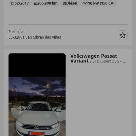
02/2017
206.900 km
Diésel
110 kW (150 CV)
Particular
ES-32901 San Cibrao das Viñas
Guar
Volkswagen Passat
Variant
2.0TDI Sport DSG7
110kW