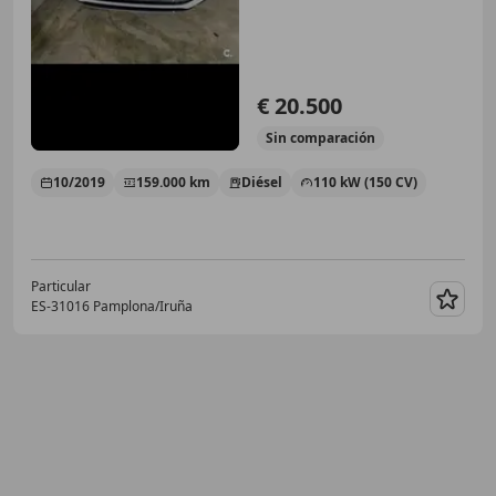
€ 20.500
Sin
comparación
10/2019
159.000 km
Diésel
110 kW (150 CV)
Particular
ES-31016 Pamplona/Iruña
Guar