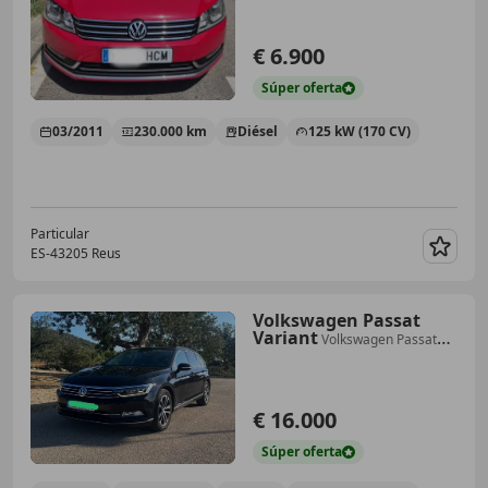
€ 6.900
Súper
oferta
03/2011
230.000 km
Diésel
125 kW (170 CV)
Particular
ES-43205 Reus
Guar
Volkswagen Passat
Variant
Volkswagen Passat
Variant 2.0 TDI 190CV DSG
4Motion
€ 16.000
Súper
oferta