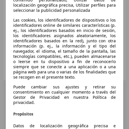
Sport DSG 140kW Sport
localización geográfica precisa, Utilizar perfiles para
seleccionar la publicidad personalizada
€ 16.500
Las cookies, los identificadores de dispositivos o los
identificadores online de similares características (p.
Precio
justo
ej., los identificadores basados en inicio de sesión,
los identificadores asignados aleatoriamente, los
identificadores basados en la red), junto con otra
02/2016
179.538 km
Diésel
140 kW (190 CV)
información (p. ej., la información y el tipo del
navegador, el idioma, el tamaño de la pantalla, las
tecnologías compatibles, etc.), pueden almacenarse
o leerse en tu dispositivo a fin de reconocerlo
siempre que se conecte a una aplicación o a una
Particular
página web para una o varias de los finalidades que
ES-31006 Pamplona/Iruña
Guar
se recogen en el presente texto.
Puede cambiar sus ajustes y retirar su
consentimiento en cualquier momento a través del
Gestor de Privacidad en nuestra Política de
privacidad.
Propósitos
Datos de localización geográfica precisa e