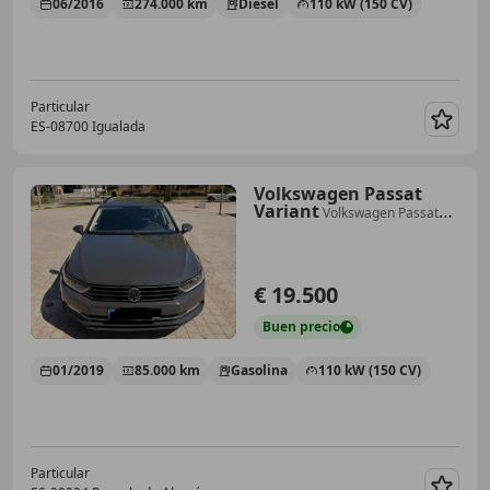
06/2016
274.000 km
Diésel
110 kW (150 CV)
Particular
ES-08700 Igualada
Guar
Volkswagen Passat
Variant
Volkswagen Passat
Variant Sport 1.4 TSI ACT BMT
110 kW (150 CV)
€ 19.500
Buen
precio
01/2019
85.000 km
Gasolina
110 kW (150 CV)
Particular