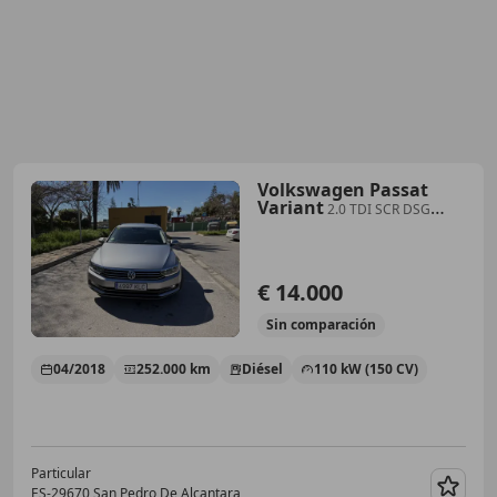
Volkswagen Passat
Variant
2.0 TDI SCR DSG
Highline
€ 14.000
Sin
comparación
04/2018
252.000 km
Diésel
110 kW (150 CV)
Particular
ES-29670 San Pedro De Alcantara