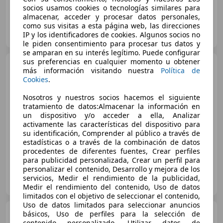
socios usamos cookies o tecnologías similares para
almacenar, acceder y procesar datos personales,
como sus visitas a esta página web, las direcciones
Particular
IP y los identificadores de cookies. Algunos socios no
ES-41440 Lora del Río
Guar
le piden consentimiento para procesar tus datos y
se amparan en su interés legítimo. Puede configurar
sus preferencias en cualquier momento u obtener
Volkswagen Passat
más información visitando nuestra
Política de
Variant
2.0TDI HighlineBMT
Cookies
.
DSG Highline
€ 5.800
Nosotros y nuestros socios hacemos el siguiente
tratamiento de datos:Almacenar la información en
Súper
oferta
un dispositivo y/o acceder a ella, Analizar
activamente las características del dispositivo para
01/2013
301.000 km
Diésel
103 kW (140 CV)
su identificación, Comprender al público a través de
estadísticas o a través de la combinación de datos
procedentes de diferentes fuentes, Crear perfiles
para publicidad personalizada, Crear un perfil para
personalizar el contenido, Desarrollo y mejora de los
Particular
servicios, Medir el rendimiento de la publicidad,
ES-07157 mallorca
Guar
Medir el rendimiento del contenido, Uso de datos
limitados con el objetivo de seleccionar el contenido,
Uso de datos limitados para seleccionar anuncios
Volkswagen Passat
básicos, Uso de perfiles para la selección de
Variant
Passat Variant 2.0TDI
contenido personalizado, Utilizar datos de