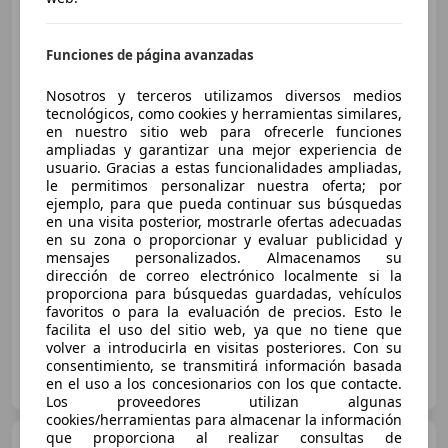
Volkswagen Passat
Variant
2.0TDI Advance DSG
Funciones de página avanzadas
Nosotros y terceros utilizamos diversos medios
tecnológicos, como cookies y herramientas similares,
en nuestro sitio web para ofrecerle funciones
ampliadas y garantizar una mejor experiencia de
usuario. Gracias a estas funcionalidades ampliadas,
le permitimos personalizar nuestra oferta; por
€ 5.000
ejemplo, para que pueda continuar sus búsquedas
en una visita posterior, mostrarle ofertas adecuadas
Sin
comparación
en su zona o proporcionar y evaluar publicidad y
mensajes personalizados. Almacenamos su
10/2006
251.000 km
Diésel
103 kW (140 CV)
dirección de correo electrónico localmente si la
proporciona para búsquedas guardadas, vehículos
favoritos o para la evaluación de precios. Esto le
facilita el uso del sitio web, ya que no tiene que
volver a introducirla en visitas posteriores. Con su
consentimiento, se transmitirá información basada
Particular
en el uso a los concesionarios con los que contacte.
ES-07004 Palma
Guar
Los proveedores utilizan algunas
cookies/herramientas para almacenar la información
que proporciona al realizar consultas de
Volkswagen Passat