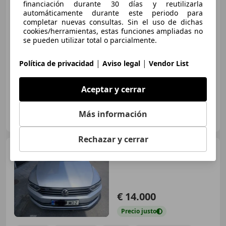
financiación durante 30 días y reutilizarla
Variant
2.0TDI Advance BMT
automáticamente durante este periodo para
DSG
completar nuevas consultas. Sin el uso de dichas
€ 8.700
cookies/herramientas, estas funciones ampliadas no
se pueden utilizar total o parcialmente.
Precio
justo
|
|
12/2012
230.000 km
Diésel
103 kW (140 CV)
Política de privacidad
Aviso legal
Vendor List
Aceptar y cerrar
Particular
Más información
ES-03187 Los Montesinos
Guar
Rechazar y cerrar
Volkswagen Passat
Variant
Passat Variant 2.0TDI
R-Line Exclusive DSG6 110kW R-
Line Exclusive
€ 14.000
Precio
justo