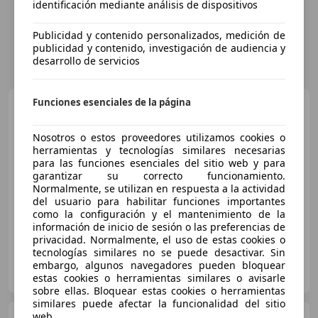
identificación mediante análisis de dispositivos
Publicidad y contenido personalizados, medición de
publicidad y contenido, investigación de audiencia y
desarrollo de servicios
Funciones esenciales de la página
Volkswagen Passat
Variant
Passat Variant 2.0TDI
EVO Executive DGS7 110kW
Nosotros o estos proveedores utilizamos cookies o
Executive
€ 21.600
herramientas y tecnologías similares necesarias
para las funciones esenciales del sitio web y para
Precio
justo
garantizar su correcto funcionamiento.
Normalmente, se utilizan en respuesta a la actividad
08/2020
104.500 km
Diésel
110 kW (150 CV)
del usuario para habilitar funciones importantes
como la configuración y el mantenimiento de la
información de inicio de sesión o las preferencias de
privacidad. Normalmente, el uso de estas cookies o
tecnologías similares no se puede desactivar. Sin
Particular
embargo, algunos navegadores pueden bloquear
ES-29670 Marbella
Guar
estas cookies o herramientas similares o avisarle
sobre ellas. Bloquear estas cookies o herramientas
similares puede afectar la funcionalidad del sitio
web.