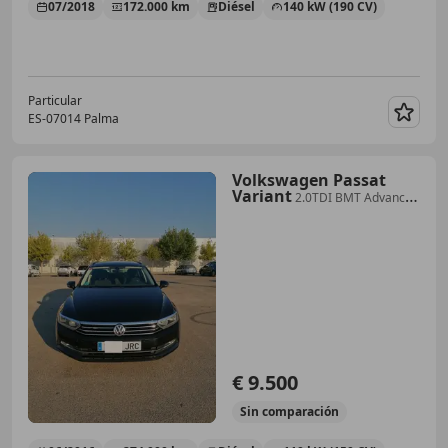
07/2018
172.000 km
Diésel
140 kW (190 CV)
Particular
ES-07014 Palma
Guar
Volkswagen Passat
Variant
2.0TDI BMT Advance
DSG 110kW
€ 9.500
Sin
comparación