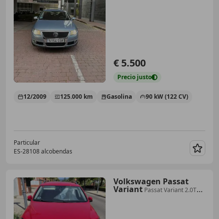
€ 5.500
Precio
justo
12/2009
125.000 km
Gasolina
90 kW (122 CV)
Particular
ES-28108 alcobendas
Guar
Volkswagen Passat
Variant
Passat Variant 2.0TDI
Highline BMT DSG 170 Highline