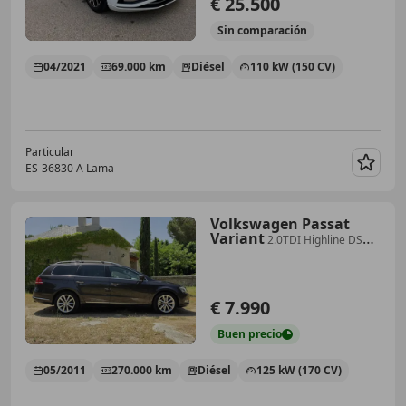
€ 25.500
Sin
comparación
04/2021
69.000 km
Diésel
110 kW (150 CV)
Particular
ES-36830 A Lama
Guar
Volkswagen Passat
Variant
2.0TDI Highline DSG
170
€ 7.990
Buen
precio
05/2011
270.000 km
Diésel
125 kW (170 CV)