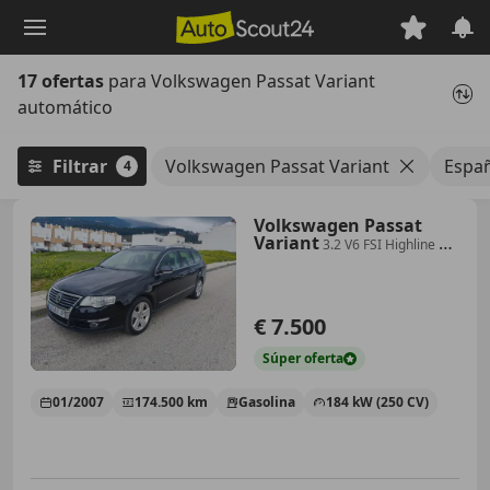
Saltar
al
contenido
17 ofertas
para Volkswagen Passat Variant
principal
automático
Filtrar
Volkswagen Passat Variant
Espa
4
Volkswagen Passat
Variant
3.2 V6 FSI Highline 4M
DSG
€ 7.500
Súper
oferta
01/2007
174.500 km
Gasolina
184 kW (250 CV)