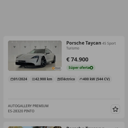
Porsche Taycan
4S Sport
Turismo
€ 74.900
Súper
oferta
01/2024
42.900 km
Eléctrico
400 kW (544 CV)
AUTOGALLERY PREMIUM
ES-28320 PINTO
Guar