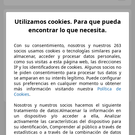
Porsche Taycan
4S
Utilizamos cookies. Para que pueda
encontrar lo que necesita.
€ 57.250
1
Con su consentimiento, nosotros y nuestros 263
Súper
oferta
socios usamos cookies o tecnologías similares para
almacenar, acceder y procesar datos personales,
05/2021
77.264 km
Eléctrico
390 kW (530 CV)
como sus visitas a esta página web, las direcciones
IP y los identificadores de cookies. Algunos socios no
le piden consentimiento para procesar tus datos y
se amparan en su interés legítimo. Puede configurar
sus preferencias en cualquier momento u obtener
más información visitando nuestra
Política de
AUTOMOVILES ALHAMBRA
Cookies
.
ES-28045 MADRID
Guar
Nosotros y nuestros socios hacemos el siguiente
tratamiento de datos:Almacenar la información en
un dispositivo y/o acceder a ella, Analizar
activamente las características del dispositivo para
su identificación, Comprender al público a través de
estadísticas o a través de la combinación de datos