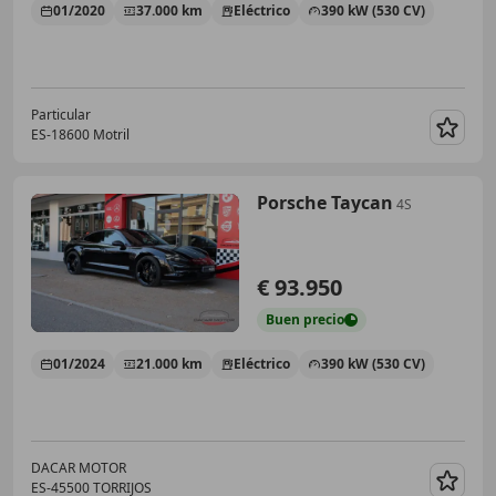
01/2020
37.000 km
Eléctrico
390 kW (530 CV)
Particular
ES-18600 Motril
Guar
Porsche Taycan
4S
€ 93.950
Buen
precio
01/2024
21.000 km
Eléctrico
390 kW (530 CV)
DACAR MOTOR
ES-45500 TORRIJOS
Guar