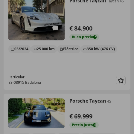
Porsche Taycan
Taycan 4S
€ 84.900
Buen
precio
03/2024
25.000 km
Eléctrico
350 kW (476 CV)
Particular
ES-08915 Badalona
Guar
Porsche Taycan
4S
€ 69.999
Precio
justo