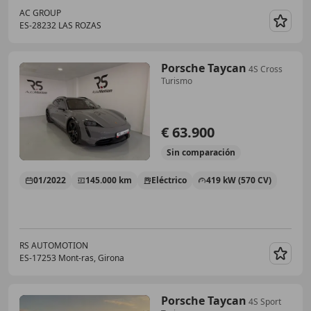
AC GROUP
ES-28232 LAS ROZAS
Guar
Porsche Taycan
4S Cross
Turismo
€ 63.900
Sin
comparación
01/2022
145.000 km
Eléctrico
419 kW (570 CV)
RS AUTOMOTION
ES-17253 Mont-ras, Girona
Guar
Porsche Taycan
4S Sport