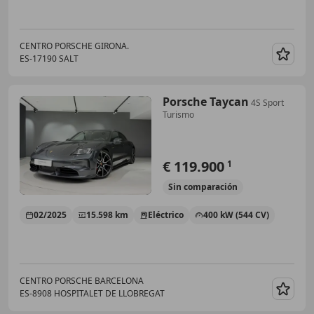
CENTRO PORSCHE GIRONA.
ES-17190 SALT
Guar
Porsche Taycan
4S Sport
Turismo
€ 119.900
1
Sin
comparación
02/2025
15.598 km
Eléctrico
400 kW (544 CV)
CENTRO PORSCHE BARCELONA
ES-8908 HOSPITALET DE LLOBREGAT
Guar