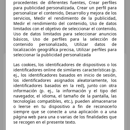
procedentes de diferentes fuentes, Crear perfiles
para publicidad personalizada, Crear un perfil para
personalizar el contenido, Desarrollo y mejora de los
servicios, Medir el rendimiento de la publicidad,
Medir el rendimiento del contenido, Uso de datos
limitados con el objetivo de seleccionar el contenido,
Uso de datos limitados para seleccionar anuncios
básicos, Uso de perfiles para la selección de
contenido personalizado, Utilizar datos de
localización geográfica precisa, Utilizar perfiles para
seleccionar la publicidad personalizada
Porsche Taycan
4S
Las cookies, los identificadores de dispositivos o los
identificadores online de similares características (p.
ej., los identificadores basados en inicio de sesión,
los identificadores asignados aleatoriamente, los
identificadores basados en la red), junto con otra
€ 60.000
información (p. ej., la información y el tipo del
Buen
precio
navegador, el idioma, el tamaño de la pantalla, las
tecnologías compatibles, etc.), pueden almacenarse
o leerse en tu dispositivo a fin de reconocerlo
05/2020
98.000 km
Eléctrico
420 kW (571 CV)
siempre que se conecte a una aplicación o a una
página web para una o varias de los finalidades que
se recogen en el presente texto.