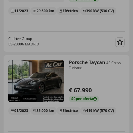
11/2023
29.500 km
Eléctrico
390 kW (530 CV)
Clidrive Group
ES-28006 MADRID
Guar
Porsche Taycan
4S Cross
Turismo
€ 67.990
Súper
oferta
01/2023
35.000 km
Eléctrico
419 kW (570 CV)