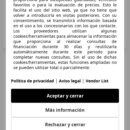
favoritos o para la evaluación de precios. Esto le
07/2020
20.000 km
Eléctrico
390 kW (530 CV)
facilita el uso del sitio web, ya que no tiene que
volver a introducirla en visitas posteriores. Con su
consentimiento, se transmitirá información basada
en el uso a los concesionarios con los que contacte.
Los proveedores utilizan algunas
cookies/herramientas para almacenar la información
CENTRO PORSCHE MARBELLA
que proporciona al realizar consultas de
ES-29600 Marbella
Guar
financiación durante 30 días y reutilizarla
automáticamente durante este periodo para
completar nuevas consultas. Sin el uso de dichas
Porsche Taycan
Taycan 4S
cookies/herramientas, estas funciones ampliadas no
se pueden utilizar total o parcialmente.
|
|
Política de privacidad
Aviso legal
Vendor List
€ 85.000
Sin
comparación
Aceptar y cerrar
07/2022
37.500 km
Eléctrico
390 kW (530 CV)
Más información
Rechazar y cerrar