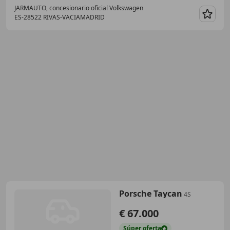
JARMAUTO, concesionario oficial Volkswagen
ES-28522 RIVAS-VACIAMADRID
Guar
Porsche Taycan
4S
€ 67.000
Súper
oferta