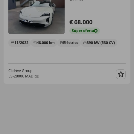
€ 68.000
Súper
oferta
11/2022
48.000 km
Eléctrico
390 kW (530 CV)
Clidrive Group
ES-28006 MADRID
Guar