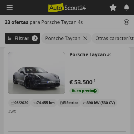
Saltar
al
contenido
33 ofertas
para Porsche Taycan 4s
principal
Filtrar
Porsche Taycan
Otras característ
3
Porsche Taycan
4S
€ 53.500
1
Buen
precio
06/2020
74.455 km
Eléctrico
390 kW (530 CV)
4WD