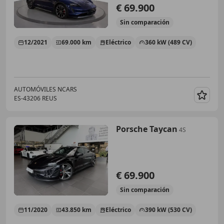
€ 69.900
Sin
comparación
12/2021
69.000 km
Eléctrico
360 kW (489 CV)
AUTOMÓVILES NCARS
ES-43206 REUS
Guar
Porsche Taycan
4S
€ 69.900
Sin
comparación
11/2020
43.850 km
Eléctrico
390 kW (530 CV)