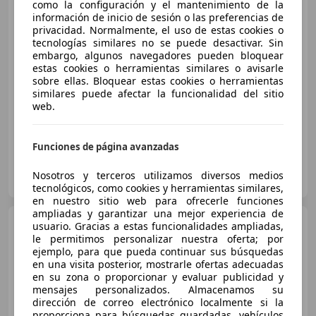
como la configuración y el mantenimiento de la
información de inicio de sesión o las preferencias de
privacidad. Normalmente, el uso de estas cookies o
tecnologías similares no se puede desactivar. Sin
€ 74.995
1
embargo, algunos navegadores pueden bloquear
estas cookies o herramientas similares o avisarle
Buen
precio
sobre ellas. Bloquear estas cookies o herramientas
similares puede afectar la funcionalidad del sitio
02/2023
38.000 km
Eléctrico
390 kW (530 CV)
web.
Funciones de página avanzadas
JL AUTOMOVILES
Nosotros y terceros utilizamos diversos medios
ES-28109 ALCOBENDAS
Guar
tecnológicos, como cookies y herramientas similares,
en nuestro sitio web para ofrecerle funciones
ampliadas y garantizar una mejor experiencia de
Porsche Taycan
4S
usuario. Gracias a estas funcionalidades ampliadas,
le permitimos personalizar nuestra oferta; por
ejemplo, para que pueda continuar sus búsquedas
en una visita posterior, mostrarle ofertas adecuadas
en su zona o proporcionar y evaluar publicidad y
€ 69.900
mensajes personalizados. Almacenamos su
dirección de correo electrónico localmente si la
Precio
justo
proporciona para búsquedas guardadas, vehículos