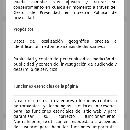
Puede cambiar sus ajustes y retirar su
Clidrive Group
consentimiento en cualquier momento a través del
ES-28006 MADRID
Guar
Gestor de Privacidad en nuestra Política de
privacidad.
Porsche Taycan
4S
Propósitos
Datos de localización geográfica precisa e
identificación mediante análisis de dispositivos
€ 59.990
Publicidad y contenido personalizados, medición de
Sin
comparación
publicidad y contenido, investigación de audiencia y
desarrollo de servicios
04/2020
98.561 km
Eléctrico
390 kW (530 CV)
Funciones esenciales de la página
Nosotros o estos proveedores utilizamos cookies o
EliteWagen
herramientas y tecnologías similares necesarias
ES-28045 Madrid
Guar
para las funciones esenciales del sitio web y para
garantizar su correcto funcionamiento.
Normalmente, se utilizan en respuesta a la actividad
Porsche Taycan
4S Sport
del usuario para habilitar funciones importantes
Turismo