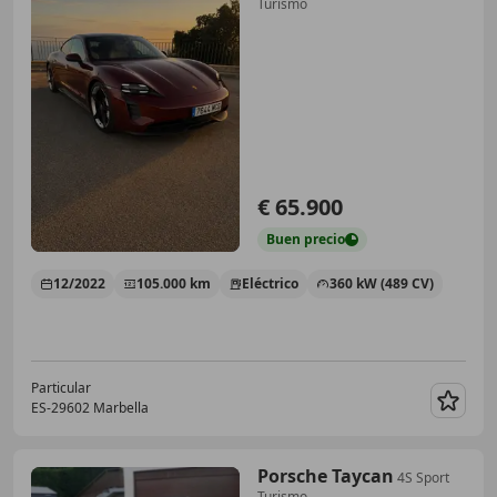
Turismo
€ 65.900
Buen
precio
12/2022
105.000 km
Eléctrico
360 kW (489 CV)
Particular
ES-29602 Marbella
Guar
Porsche Taycan
4S Sport
Turismo