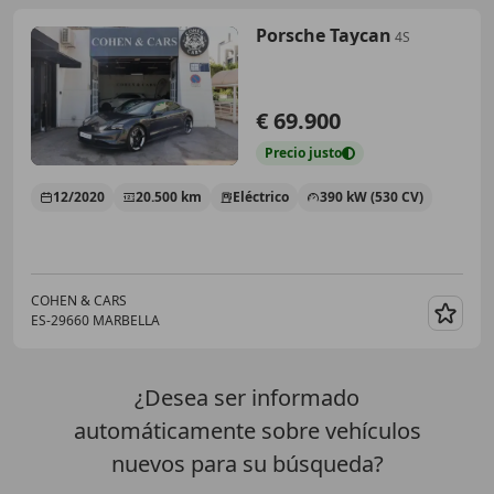
Porsche Taycan
4S
€ 69.900
Precio
justo
12/2020
20.500 km
Eléctrico
390 kW (530 CV)
COHEN & CARS
ES-29660 MARBELLA
Guar
¿Desea ser informado
automáticamente sobre vehículos
nuevos para su búsqueda?