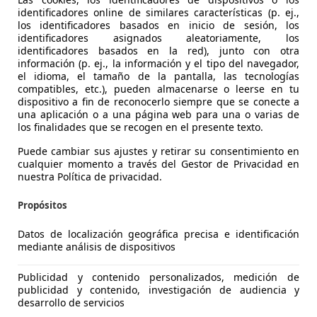
identificadores online de similares características (p. ej.,
los identificadores basados en inicio de sesión, los
identificadores asignados aleatoriamente, los
identificadores basados en la red), junto con otra
r 4
información (p. ej., la información y el tipo del navegador,
otor Long Range Prime
el idioma, el tamaño de la pantalla, las tecnologías
compatibles, etc.), pueden almacenarse o leerse en tu
€ 57.900
dispositivo a fin de reconocerlo siempre que se conecte a
1
Sin
compar
una aplicación o a una página web para una o varias de
los finalidades que se recogen en el presente texto.
Puede cambiar sus ajustes y retirar su consentimiento en
cualquier momento a través del Gestor de Privacidad en
nuestra Política de privacidad.
Propósitos
09/2025
5.000 km
Eléct
Datos de localización geográfica precisa e identificación
UTOSALON
mediante análisis de dispositivos
 Oviedo
Publicidad y contenido personalizados, medición de
publicidad y contenido, investigación de audiencia y
desarrollo de servicios
r 4