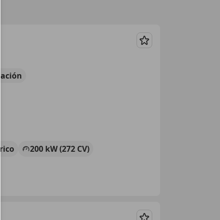
Guardar
ación
rico
200 kW (272 CV)