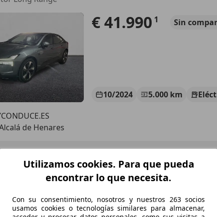
€ 41.990
1
Sin
compar
10/2024
5.000 km
Eléct
CONDUCE.ES
Alcalá de Henares
r 4
Utilizamos cookies. Para que pueda
otor Long Range
encontrar lo que necesita.
€ 41.990
1
Sin
compar
Con su consentimiento, nosotros y nuestros 263 socios
usamos cookies o tecnologías similares para almacenar,
acceder y procesar datos personales, como sus visitas a