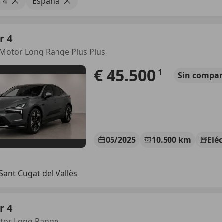
 4
España
r 4
 Motor Long Range Plus Plus
€ 45.500
1
Sin
compar
05/2025
10.500 km
Elé
Sant Cugat del Vallès
r 4
otor Long Range