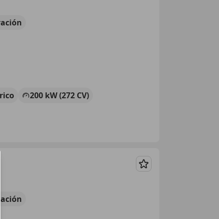
ación
rico
200 kW (272 CV)
Guardar
ación