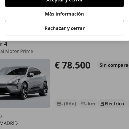
- (Año)
- km
Eléctrico
Más información
O
 MADRID
Rechazar y cerrar
r 4
al Motor Prime
€ 78.500
Sin
compara
- (Año)
- km
Eléctrico
O
 MADRID