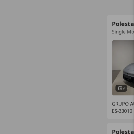
Polesta
Single M
9
GRUPO A
ES-33010
Polesta