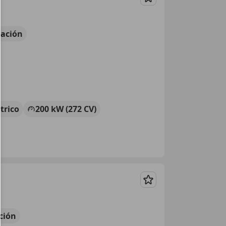
Guardar
ación
ctrico
200 kW (272 CV)
Guardar
ción