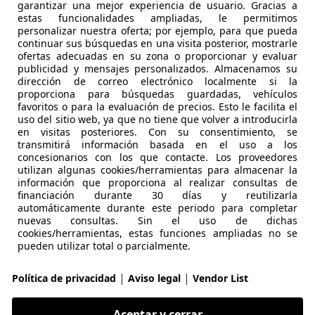
garantizar una mejor experiencia de usuario. Gracias a
estas funcionalidades ampliadas, le permitimos
personalizar nuestra oferta; por ejemplo, para que pueda
continuar sus búsquedas en una visita posterior, mostrarle
ofertas adecuadas en su zona o proporcionar y evaluar
publicidad y mensajes personalizados. Almacenamos su
- (Año)
- km
Eléctrico
dirección de correo electrónico localmente si la
proporciona para búsquedas guardadas, vehículos
favoritos o para la evaluación de precios. Esto le facilita el
O
uso del sitio web, ya que no tiene que volver a introducirla
 MADRID
en visitas posteriores. Con su consentimiento, se
transmitirá información basada en el uso a los
concesionarios con los que contacte. Los proveedores
utilizan algunas cookies/herramientas para almacenar la
r 4
información que proporciona al realizar consultas de
ar Motor Prime
financiación durante 30 días y reutilizarla
automáticamente durante este periodo para completar
nuevas consultas. Sin el uso de dichas
€ 71.500
Sin
compara
cookies/herramientas, estas funciones ampliadas no se
pueden utilizar total o parcialmente.
|
|
Política de privacidad
Aviso legal
Vendor List
Aceptar y cerrar