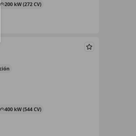
200 kW (272 CV)
Guardar
ción
400 kW (544 CV)