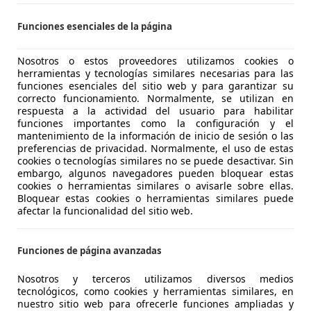
otor Long Range
Funciones esenciales de la página
€ 41.990
1
Sin
compar
Nosotros o estos proveedores utilizamos cookies o
herramientas y tecnologías similares necesarias para las
funciones esenciales del sitio web y para garantizar su
correcto funcionamiento. Normalmente, se utilizan en
respuesta a la actividad del usuario para habilitar
funciones importantes como la configuración y el
mantenimiento de la información de inicio de sesión o las
preferencias de privacidad. Normalmente, el uso de estas
10/2024
10.000 km
Elé
cookies o tecnologías similares no se puede desactivar. Sin
embargo, algunos navegadores pueden bloquear estas
CONDUCE.ES
cookies o herramientas similares o avisarle sobre ellas.
Alcalá de Henares
Bloquear estas cookies o herramientas similares puede
afectar la funcionalidad del sitio web.
r 4
Funciones de página avanzadas
al Motor Business
Nosotros y terceros utilizamos diversos medios
€ 75.100
tecnológicos, como cookies y herramientas similares, en
Sin
compara
nuestro sitio web para ofrecerle funciones ampliadas y