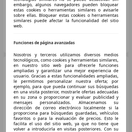
Súper
oferta
embargo, algunos navegadores pueden bloquear
estas cookies o herramientas similares o avisarle
07/2017
90.385 km
Gasolina
103 kW (140 CV)
sobre ellas. Bloquear estas cookies o herramientas
similares puede afectar la funcionalidad del sitio
web.
AUTOHERO BARCELONA
Funciones de página avanzadas
ES-08903 SANT ADRIÀ DE BESÒS
Guar
Nosotros y terceros utilizamos diversos medios
tecnológicos, como cookies y herramientas similares,
Opel Mokka
Selective 1.4
en nuestro sitio web para ofrecerle funciones
Turbo 140 CV 4x2 Start&Stop
ampliadas y garantizar una mejor experiencia de
usuario. Gracias a estas funcionalidades ampliadas,
le permitimos personalizar nuestra oferta; por
€ 8.731
ejemplo, para que pueda continuar sus búsquedas
en una visita posterior, mostrarle ofertas adecuadas
Precio
justo
en su zona o proporcionar y evaluar publicidad y
mensajes personalizados. Almacenamos su
05/2014
102.078 km
Gasolina
103 kW (140 CV)
dirección de correo electrónico localmente si la
proporciona para búsquedas guardadas, vehículos
favoritos o para la evaluación de precios. Esto le
facilita el uso del sitio web, ya que no tiene que
volver a introducirla en visitas posteriores. Con su