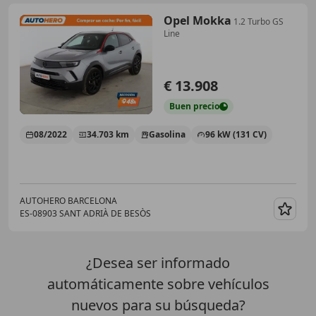
Opel Mokka
1.2 Turbo GS
Line
€ 13.908
Buen
precio
08/2022
34.703 km
Gasolina
96 kW (131 CV)
AUTOHERO BARCELONA
ES-08903 SANT ADRIÀ DE BESÒS
Guar
¿Desea ser informado
automáticamente sobre vehículos
nuevos para su búsqueda?