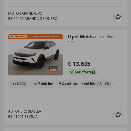
MOTOR ARANDA, VO
ES-09400 ARANDA DE DUERO
Guar
Opel Mokka
1.2 Turbo GS
Line
€ 13.635
Súper
oferta
11/2021
17.460 km
Gasolina
96 kW (131 CV)
AUTOHERO SEVILLA
ES-41001 SEVILLA
Guar