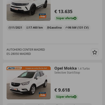
€ 13.635
Súper
oferta
11/2021
17.460 km
Gasolina
96 kW (131 CV)
AUTOHERO CENTER MADRID
ES-28050 MADRID
Guar
Opel Mokka
1.4 Turbo
Selective Start/Stop
€ 9.618
Súper
oferta