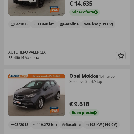
€ 14.635
Súper
oferta
04/2023
33.840 km
Gasolina
96 kW (131 CV)
AUTOHERO VALENCIA
ES-46014 Valencia
Guar
Opel Mokka
1.4 Turbo
Selective Start/Stop
€ 9.618
Buen
precio
03/2018
119.272 km
Gasolina
103 kW (140 CV)