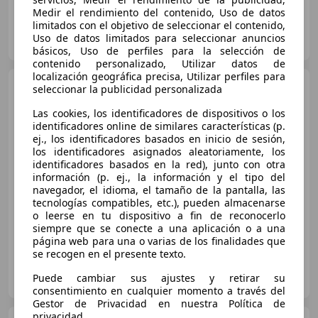
Medir el rendimiento del contenido, Uso de datos
limitados con el objetivo de seleccionar el contenido,
AUTOHERO MÁLAGA
Uso de datos limitados para seleccionar anuncios
ES-29001 MÁLAGA
Guar
básicos, Uso de perfiles para la selección de
contenido personalizado, Utilizar datos de
localización geográfica precisa, Utilizar perfiles para
Opel Mokka
1.2 Turbo GS
seleccionar la publicidad personalizada
Line
Las cookies, los identificadores de dispositivos o los
identificadores online de similares características (p.
ej., los identificadores basados en inicio de sesión,
€ 14.635
los identificadores asignados aleatoriamente, los
identificadores basados en la red), junto con otra
Súper
oferta
información (p. ej., la información y el tipo del
navegador, el idioma, el tamaño de la pantalla, las
04/2023
33.840 km
Gasolina
96 kW (131 CV)
tecnologías compatibles, etc.), pueden almacenarse
o leerse en tu dispositivo a fin de reconocerlo
siempre que se conecte a una aplicación o a una
página web para una o varias de los finalidades que
se recogen en el presente texto.
AUTOHERO SEVILLA
Puede cambiar sus ajustes y retirar su
ES-41001 SEVILLA
Guar
consentimiento en cualquier momento a través del
Gestor de Privacidad en nuestra Política de
privacidad.