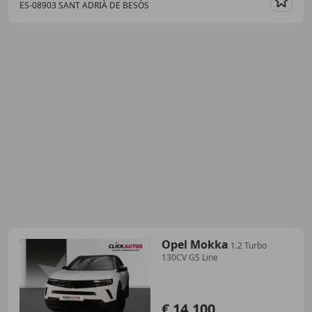
ES-08903 SANT ADRIÀ DE BESÒS
Guar
Opel Mokka
1.2 Turbo
130CV GS Line
€ 14.100