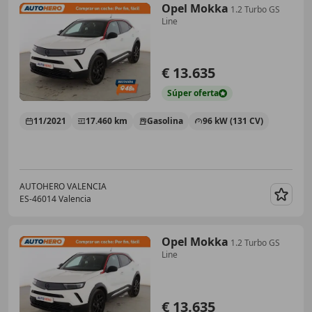
Opel Mokka
1.2 Turbo GS
Line
€ 13.635
Súper
oferta
11/2021
17.460 km
Gasolina
96 kW (131 CV)
AUTOHERO VALENCIA
ES-46014 Valencia
Guar
Opel Mokka
1.2 Turbo GS
Line
€ 13.635