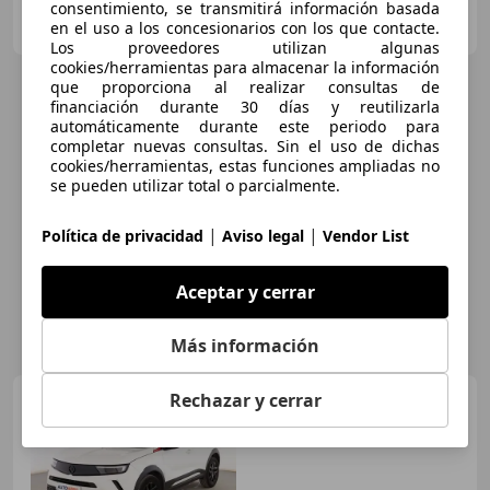
AUTOMOVILES CANALCAR
consentimiento, se transmitirá información basada
ES-28232 LAS ROZAS
en el uso a los concesionarios con los que contacte.
Guar
Los proveedores utilizan algunas
cookies/herramientas para almacenar la información
que proporciona al realizar consultas de
financiación durante 30 días y reutilizarla
automáticamente durante este periodo para
completar nuevas consultas. Sin el uso de dichas
cookies/herramientas, estas funciones ampliadas no
se pueden utilizar total o parcialmente.
|
|
Política de privacidad
Aviso legal
Vendor List
Aceptar y cerrar
Más información
Rechazar y cerrar
Opel Mokka
1.2 Turbo GS
Line