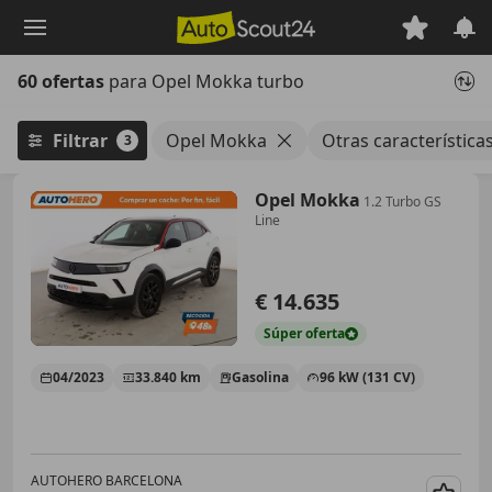
Saltar
al
contenido
60 ofertas
para Opel Mokka turbo
principal
Filtrar
Opel Mokka
Otras característica
3
Opel Mokka
1.2 Turbo GS
Line
€ 14.635
Súper
oferta
04/2023
33.840 km
Gasolina
96 kW (131 CV)
AUTOHERO BARCELONA