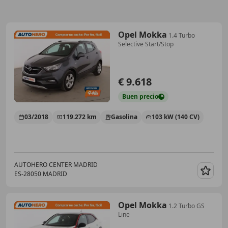
Opel Mokka
1.4 Turbo
Selective Start/Stop
€ 9.618
Buen
precio
03/2018
119.272 km
Gasolina
103 kW (140 CV)
AUTOHERO CENTER MADRID
ES-28050 MADRID
Guar
Opel Mokka
1.2 Turbo GS
Line