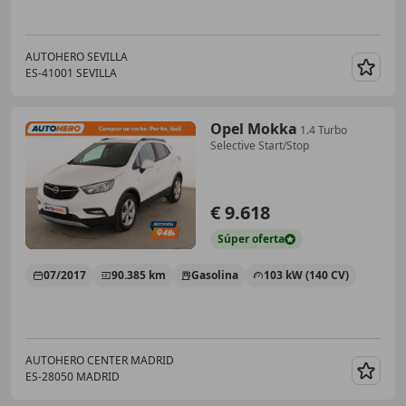
AUTOHERO SEVILLA
ES-41001 SEVILLA
Guar
Opel Mokka
1.4 Turbo
Selective Start/Stop
€ 9.618
Súper
oferta
07/2017
90.385 km
Gasolina
103 kW (140 CV)
AUTOHERO CENTER MADRID
ES-28050 MADRID
Guar