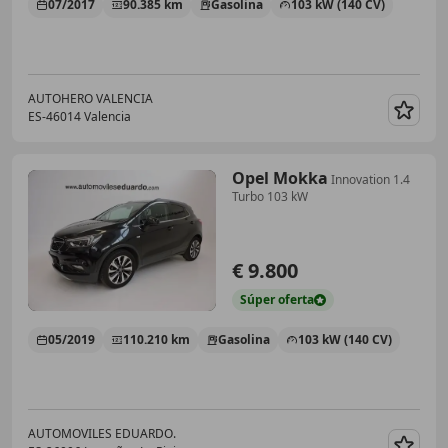
07/2017
90.385 km
Gasolina
103 kW (140 CV)
AUTOHERO VALENCIA
ES-46014 Valencia
Guar
Opel Mokka
Innovation 1.4
Turbo 103 kW
€ 9.800
Súper
oferta
05/2019
110.210 km
Gasolina
103 kW (140 CV)
AUTOMOVILES EDUARDO.