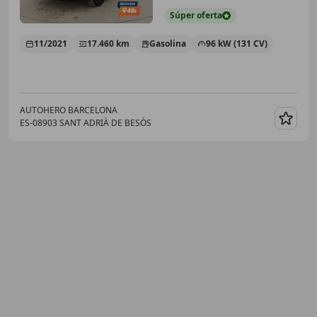
Súper
oferta
11/2021
17.460 km
Gasolina
96 kW (131 CV)
AUTOHERO BARCELONA
ES-08903 SANT ADRIÀ DE BESÒS
Guar