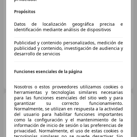
Opel Mokka
Excellence 1.4
Turbo 140 CV 4x2 Start&Stop
Propósitos
Datos de localización geográfica precisa e
€ 7.677
identificación mediante análisis de dispositivos
Súper
oferta
Publicidad y contenido personalizados, medición de
06/2017
148.017 km
Gasolina
102 kW (139 CV)
publicidad y contenido, investigación de audiencia y
desarrollo de servicios
Funciones esenciales de la página
AUTOMOVILES CANALCAR
ES-28232 LAS ROZAS
Guar
Nosotros o estos proveedores utilizamos cookies o
herramientas y tecnologías similares necesarias
para las funciones esenciales del sitio web y para
Opel Mokka
1.4 Turbo
garantizar su correcto funcionamiento.
Selective Start/Stop
Normalmente, se utilizan en respuesta a la actividad
del usuario para habilitar funciones importantes
como la configuración y el mantenimiento de la
información de inicio de sesión o las preferencias de
€ 9.618
privacidad. Normalmente, el uso de estas cookies o
tecnologías similares no se puede desactivar. Sin