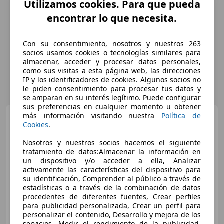
Utilizamos cookies. Para que pueda
encontrar lo que necesita.
Con su consentimiento, nosotros y nuestros 263
socios usamos cookies o tecnologías similares para
almacenar, acceder y procesar datos personales,
como sus visitas a esta página web, las direcciones
IP y los identificadores de cookies. Algunos socios no
le piden consentimiento para procesar tus datos y
se amparan en su interés legítimo. Puede configurar
sus preferencias en cualquier momento u obtener
más información visitando nuestra
Política de
Opel Mokka
1.2 Turbo GS
Cookies
.
Line
Nosotros y nuestros socios hacemos el siguiente
tratamiento de datos:Almacenar la información en
un dispositivo y/o acceder a ella, Analizar
€ 13.635
activamente las características del dispositivo para
Súper
oferta
su identificación, Comprender al público a través de
estadísticas o a través de la combinación de datos
procedentes de diferentes fuentes, Crear perfiles
11/2021
17.460 km
Gasolina
96 kW (131 CV)
para publicidad personalizada, Crear un perfil para
personalizar el contenido, Desarrollo y mejora de los
servicios, Medir el rendimiento de la publicidad,