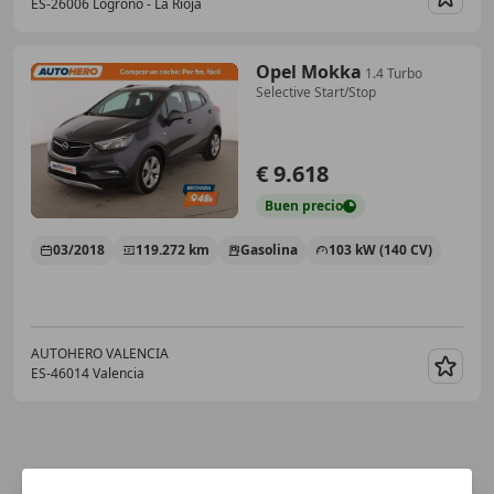
ES-26006 Logroño - La Rioja
Guar
Opel Mokka
1.4 Turbo
Selective Start/Stop
€ 9.618
Buen
precio
03/2018
119.272 km
Gasolina
103 kW (140 CV)
AUTOHERO VALENCIA
ES-46014 Valencia
Guar