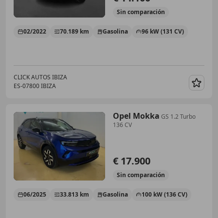
Sin
comparación
02/2022
70.189 km
Gasolina
96 kW (131 CV)
CLICK AUTOS IBIZA
ES-07800 IBIZA
Guar
Opel Mokka
GS 1.2 Turbo
136 CV
€ 17.900
Sin
comparación
06/2025
33.813 km
Gasolina
100 kW (136 CV)