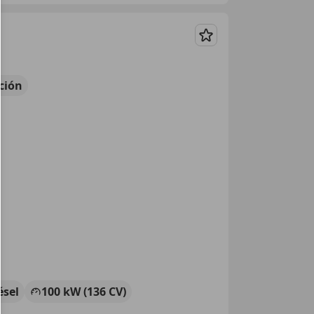
Guardar
ción
ésel
100 kW (136 CV)