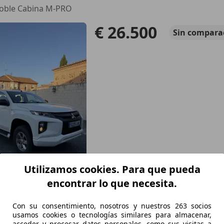
Doble Cabina M-PRO
€ 26.500
Sin
compara
Utilizamos cookies. Para que pueda
02/2021
139.000 km
Di
encontrar lo que necesita.
Con su consentimiento, nosotros y nuestros 263 socios
 Menasalbas
usamos cookies o tecnologías similares para almacenar,
acceder y procesar datos personales, como sus visitas a