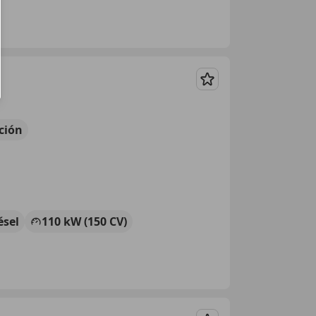
Guardar
ción
ésel
110 kW (150 CV)