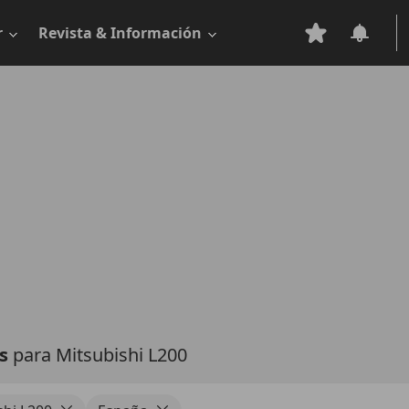
r
Revista & Información
as
para Mitsubishi L200