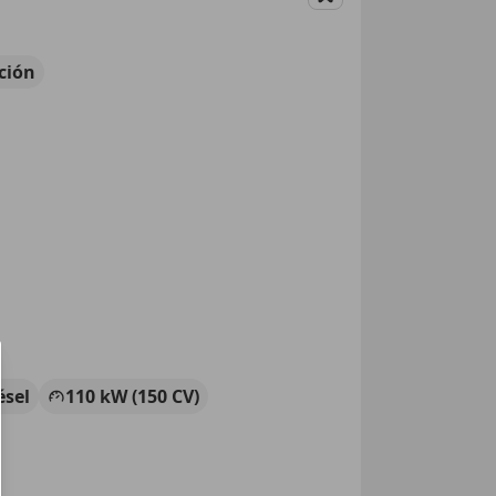
Guardar
ción
ésel
110 kW (150 CV)