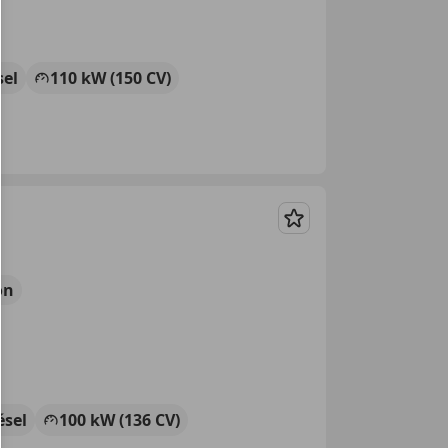
sel
110 kW (150 CV)
Guardar
ón
ésel
100 kW (136 CV)