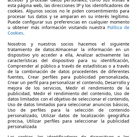
esta página web, las direcciones IP y los identificadores de
cookies. Algunos socios no le piden consentimiento para
shi L200
procesar tus datos y se amparan en su interés legítimo.
Puede configurar sus preferencias en cualquier momento
Double Cab M-PRO
u obtener más información visitando nuestra
Política de
Cookies
.
€ 12.750
Sin
compara
Nosotros y nuestros socios hacemos el siguiente
tratamiento de datos:Almacenar la información en un
dispositivo y/o acceder a ella, Analizar activamente las
características del dispositivo para su identificación,
Comprender al público a través de estadísticas o a través
de la combinación de datos procedentes de diferentes
fuentes, Crear perfiles para publicidad personalizada,
Crear un perfil para personalizar el contenido, Desarrollo y
mejora de los servicios, Medir el rendimiento de la
publicidad, Medir el rendimiento del contenido, Uso de
datos limitados con el objetivo de seleccionar el contenido,
Uso de datos limitados para seleccionar anuncios básicos,
Uso de perfiles para la selección de contenido
personalizado, Utilizar datos de localización geográfica
precisa, Utilizar perfiles para seleccionar la publicidad
personalizada
05/2014
269.000 km
Di
Las cookies, los identificadores de dispositivos o los