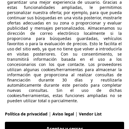
garantizar una mejor experiencia de usuario. Gracias a
estas funcionalidades ampliadas, le permitimos
personalizar nuestra oferta; por ejemplo, para que pueda
continuar sus búsquedas en una visita posterior, mostrarle
01/2022
75.900 km
Dié
ofertas adecuadas en su zona o proporcionar y evaluar
publicidad y mensajes personalizados. Almacenamos su
dirección de correo electrónico localmente si la
proporciona para búsquedas guardadas, vehículos
 Sepúlveda
favoritos o para la evaluación de precios. Esto le facilita el
uso del sitio web, ya que no tiene que volver a introducirla
en visitas posteriores. Con su consentimiento, se
transmitirá información basada en el uso a los
shi L200
concesionarios con los que contacte. Los proveedores
ouble Cab Intense Plus
utilizan algunas cookies/herramientas para almacenar la
información que proporciona al realizar consultas de
financiación durante 30 días y reutilizarla
€ 8.000
Sin
comparaci
automáticamente durante este periodo para completar
nuevas consultas. Sin el uso de dichas
cookies/herramientas, estas funciones ampliadas no se
pueden utilizar total o parcialmente.
|
|
Política de privacidad
Aviso legal
Vendor List
05/2006
418.000 km
Di
Aceptar y cerrar