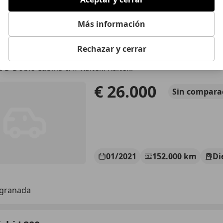
Vielha
Más información
Rechazar y cerrar
shi L200
I-D Doble Cabina 6AT Kaiteki Kaiteki
€ 26.000
Sin
compara
01/2021
152.000 km
Di
 granada