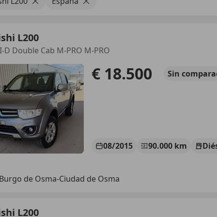
shi L200
España
shi L200
DI-D Double Cab M-PRO M-PRO
€ 18.500
Sin
compara
08/2015
90.000 km
Dié
 Burgo de Osma-Ciudad de Osma
shi L200