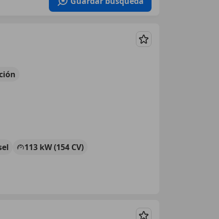
Guardar búsqueda
Guardar
ción
sel
113 kW (154 CV)