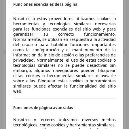
Funciones esenciales de la página
€ 32.800
1
Nosotros o estos proveedores utilizamos cookies o
06/2025
23.390 km
Eléctrico
160 kW (218 CV)
herramientas y tecnologías similares necesarias
para las funciones esenciales del sitio web y para
garantizar su correcto funcionamiento.
Fett & Wirtz Automobile GmbH & Co. KG
Normalmente, se utilizan en respuesta a la actividad
DE-47441 Moers
Guar
del usuario para habilitar funciones importantes
como la configuración y el mantenimiento de la
información de inicio de sesión o las preferencias de
privacidad. Normalmente, el uso de estas cookies o
MINI Cooper SE
Classic
tecnologías similares no se puede desactivar. Sin
Pakket L
embargo, algunos navegadores pueden bloquear
estas cookies o herramientas similares o avisarle
sobre ellas. Bloquear estas cookies o herramientas
similares puede afectar la funcionalidad del sitio
web.
€ 31.950
1
05/2025
14.960 km
Eléctrico
160 kW (218 CV)
Funciones de página avanzadas
Nosotros y terceros utilizamos diversos medios
Dusseldorp MINI Schiedam
tecnológicos, como cookies y herramientas similares,
NL-3115 JD SCHIEDAM