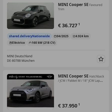
MINI Cooper SE
Favoured
Trim
€ 36.727
1
shared.deliveryNationwide
04/2025
4.924 km
Eléctrico
160 kW (218 CV)
MINI Deutschland
DE-80788 München
Guar
MINI Cooper SE
Hatchback
/ JCW / Pakket M / 18" JCW Lap
Spoke 2-t
€ 37.950
1