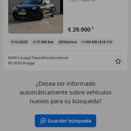
| LED | HEAD UP
€ 29.900
1
12/2025
15.000 km
Eléctrico
160 kW (218 CV)
BMW Cocquyt Tweedehandscentrum
BE-8200 Brugge
Guar
¿Desea ser informado
automáticamente sobre vehículos
nuevos para su búsqueda?
Guardar búsqueda