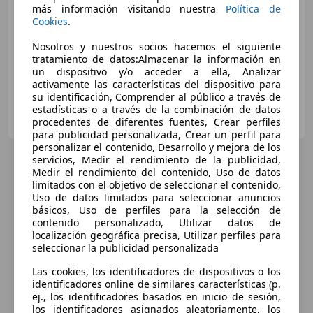
más información visitando nuestra
Política de
Cookies
.
€ 40.950
1
Nosotros y nuestros socios hacemos el siguiente
tratamiento de datos:Almacenar la información en
12/2025
971 km
Eléctrico
160 kW (218 CV)
un dispositivo y/o acceder a ella, Analizar
activamente las características del dispositivo para
su identificación, Comprender al público a través de
AUTO FRANK BV
estadísticas o a través de la combinación de datos
BE-9770 Kruishoutem (Gent-Kortrijk)
procedentes de diferentes fuentes, Crear perfiles
Guar
para publicidad personalizada, Crear un perfil para
personalizar el contenido, Desarrollo y mejora de los
servicios, Medir el rendimiento de la publicidad,
Medir el rendimiento del contenido, Uso de datos
limitados con el objetivo de seleccionar el contenido,
Uso de datos limitados para seleccionar anuncios
básicos, Uso de perfiles para la selección de
contenido personalizado, Utilizar datos de
localización geográfica precisa, Utilizar perfiles para
seleccionar la publicidad personalizada
Las cookies, los identificadores de dispositivos o los
identificadores online de similares características (p.
ej., los identificadores basados en inicio de sesión,
los identificadores asignados aleatoriamente, los