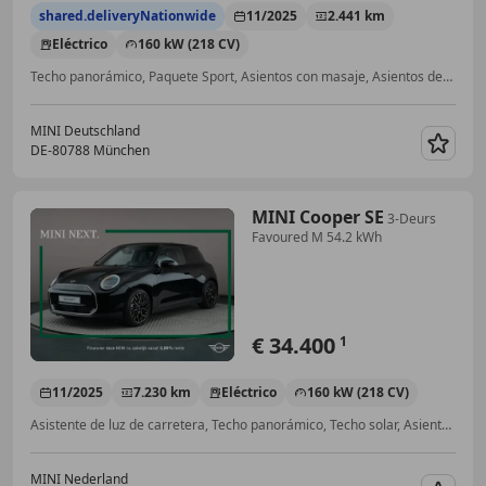
shared.deliveryNationwide
11/2025
2.441 km
Eléctrico
160 kW (218 CV)
Techo panorámico, Paquete Sport, Asientos con masaje, Asientos deportivos, 360° cámara, Sistema de sonido, Control de distancia, Navegador
MINI Deutschland
DE-80788 München
Guar
MINI Cooper SE
3-Deurs
Favoured M 54.2 kWh
€ 34.400
1
11/2025
7.230 km
Eléctrico
160 kW (218 CV)
Asistente de luz de carretera, Techo panorámico, Techo solar, Asientos deportivos, Volante calefactable, Apertura y arranque sin llave, Cámara de aparcamiento, Ventanas tintadas
MINI Nederland