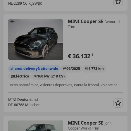
NL-2289 CC RIJSWIJK
Guar
MINI Cooper SE
Favoured
Trim
€ 36.132
1
shared.deliveryNationwide
09/2025
4.773 km
Eléctrico
160 kW (218 CV)
Techo panorámico, Asientos deportivos, Pantalla frontal, Volante calefactable, Control de distancia, Isofix, Sistema de lavado de faros, Libro de mantenimiento
MINI Deutschland
DE-80788 München
Guar
MINI Cooper SE
John
Cooper Works Trim