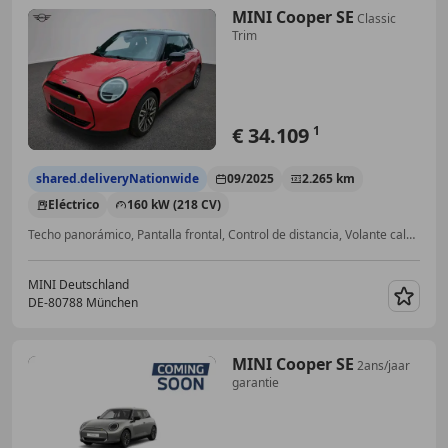
MINI Cooper SE
Classic
Trim
€ 34.109
1
shared.deliveryNationwide
09/2025
2.265 km
Eléctrico
160 kW (218 CV)
Techo panorámico, Pantalla frontal, Control de distancia, Volante calefactable, Libro de mantenimiento, Isofix, Luces de carretera antideslumbrantes, Garantia
MINI Deutschland
DE-80788 München
Guar
MINI Cooper SE
2ans/jaar
garantie