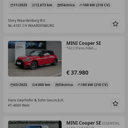
11/2025
12.673 km
Eléctrico
160 kW (218 CV)
Story Waardenburg B.V.
NL-4181 CH WAARDENBURG
Guar
MINI Cooper SE
*ACC/Pano./H&K
Sound/Memorysitz/360°/Head-
Up*
€ 37.980
03/2025
4.000 km
Eléctrico
160 kW (218 CV)
Hans Geyrhofer & Sohn Ges.m.b.H.
AT-4600 Wels
Guar
MINI Cooper SE
ESSENTIAL