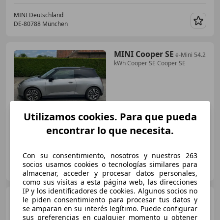
MINI Deutschland
DE-80788 München
Guar
MINI Cooper SE
e-Mini 54.2
kWh Cooper SE Cooper SE
€ 29.999
1
Utilizamos cookies. Para que pueda
encontrar lo que necesita.
01/2025
9.400 km
Eléctrico
160 kW (218 CV)
Con su consentimiento, nosotros y nuestros 263
Particular
socios usamos cookies o tecnologías similares para
BE-3830 Wellen
Guar
almacenar, acceder y procesar datos personales,
como sus visitas a esta página web, las direcciones
IP y los identificadores de cookies. Algunos socios no
MINI Cooper SE
SE / PACK
le piden consentimiento para procesar tus datos y
XL / PANO / 360CAM / HUD / 18" /
se amparan en su interés legítimo. Puede configurar
ACC / MEMO / H&K / FULL!
sus preferencias en cualquier momento u obtener