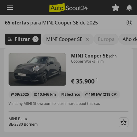
Saltar
al
contenido
65 ofertas
para MINI Cooper SE de 2025
principal
Filtrar
MINI Cooper SE
Europa
Año d
5
MINI Cooper SE
John
Cooper Works Trim
€ 35.900
1
09/2025
10.646 km
Eléctrico
160 kW (218 CV)
Visit any MINI Showroom to learn more about this car.
MINI Belux
BE-2880 Bornem
Guar