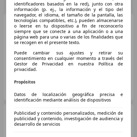
identificadores basados en la red), junto con otra
información (p. ej., la información y el tipo del
navegador, el idioma, el tamaño de la pantalla, las
tecnologías compatibles, etc.), pueden almacenarse
MINI Cooper SE
ESSENTIAL
o leerse en tu dispositivo a fin de reconocerlo
| LED | HEAD UP
siempre que se conecte a una aplicación o a una
página web para una o varias de los finalidades que
se recogen en el presente texto.
Puede cambiar sus ajustes y retirar su
€ 29.500
1
consentimiento en cualquier momento a través del
Gestor de Privacidad en nuestra Política de
privacidad.
12/2025
9.313 km
Eléctrico
160 kW (218 CV)
Propósitos
BMW & MINI Dejonckheere nv
BE-8800 Roeselare
Guar
Datos de localización geográfica precisa e
identificación mediante análisis de dispositivos
MINI Cooper SE
Paket
Publicidad y contenido personalizados, medición de
XL|Panorama|Head-Up|H/K
publicidad y contenido, investigación de audiencia y
desarrollo de servicios