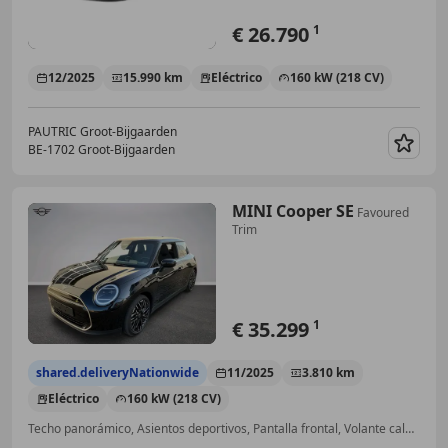
€ 26.790
1
12/2025
15.990 km
Eléctrico
160 kW (218 CV)
PAUTRIC Groot-Bijgaarden
BE-1702 Groot-Bijgaarden
Guar
MINI Cooper SE
Favoured
Trim
€ 35.299
1
shared.deliveryNationwide
11/2025
3.810 km
Eléctrico
160 kW (218 CV)
Techo panorámico, Asientos deportivos, Pantalla frontal, Volante calefactable, Control de distancia, Isofix, Sistema de lavado de faros, Libro de mantenimiento