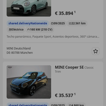
€ 35.894
1
shared.deliveryNationwide
09/2025
22.561 km
Eléctrico
160 kW (218 CV)
Techo panorámico, Paquete Sport, Asientos deportivos, 360° cámara, Pantalla frontal, Navegador, Volante calefactable, Isofix
MINI Deutschland
DE-80788 München
Guar
MINI Cooper SE
Classic
Trim
€ 35.537
1
shared.deliveryNationwide
09/2025
4.860 km