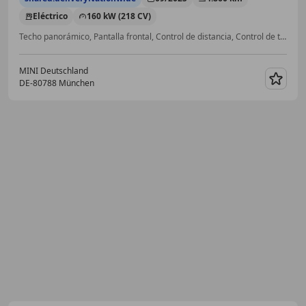
Eléctrico
160 kW (218 CV)
Techo panorámico, Pantalla frontal, Control de distancia, Control de tracción, Volante calefactable, Isofix, Sistema de lavado de faros, Libro de mantenimiento
MINI Deutschland
DE-80788 München
Guar