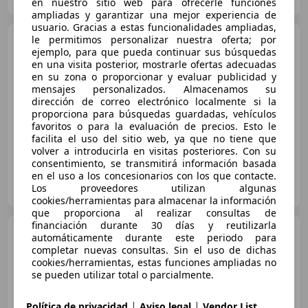
Guar
en nuestro sitio web para ofrecerle funciones
ampliadas y garantizar una mejor experiencia de
usuario. Gracias a estas funcionalidades ampliadas,
MINI Cooper SE
le permitimos personalizar nuestra oferta; por
3-deurs
ejemplo, para que pueda continuar sus búsquedas
Electric Cooper Essential 54.2
en una visita posterior, mostrarle ofertas adecuadas
kWh | 17 In
en su zona o proporcionar y evaluar publicidad y
mensajes personalizados. Almacenamos su
dirección de correo electrónico localmente si la
€ 29.990
1
proporciona para búsquedas guardadas, vehículos
favoritos o para la evaluación de precios. Esto le
facilita el uso del sitio web, ya que no tiene que
11/2025
2.436 km
Eléctrico
160 kW (218 CV)
volver a introducirla en visitas posteriores. Con su
consentimiento, se transmitirá información basada
en el uso a los concesionarios con los que contacte.
Van Poelgeest Amsterdam B.V.
Los proveedores utilizan algunas
NL-1114 AJ AMSTERDAM DUIVENDRECHT
Guar
cookies/herramientas para almacenar la información
que proporciona al realizar consultas de
financiación durante 30 días y reutilizarla
MINI Cooper SE
JCW
automáticamente durante este periodo para
Trim|Panorama|Head-Up|DA
completar nuevas consultas. Sin el uso de dichas
cookies/herramientas, estas funciones ampliadas no
se pueden utilizar total o parcialmente.
|
|
Política de privacidad
Aviso legal
Vendor List