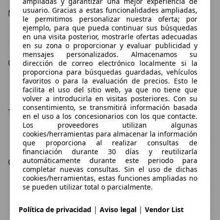
ampliadas y garantizar una mejor experiencia de
usuario. Gracias a estas funcionalidades ampliadas,
Más detalles
le permitimos personalizar nuestra oferta; por
ejemplo, para que pueda continuar sus búsquedas
MINI Cooper SE Especificaciones técnicas
en una visita posterior, mostrarle ofertas adecuadas
en su zona o proporcionar y evaluar publicidad y
mensajes personalizados. Almacenamos su
Carrocería
dirección de correo electrónico localmente si la
proporciona para búsquedas guardadas, vehículos
MINI Cooper SE coche pequeño
MINI Cooper SE sedán
favoritos o para la evaluación de precios. Esto le
facilita el uso del sitio web, ya que no tiene que
volver a introducirla en visitas posteriores. Con su
consentimiento, se transmitirá información basada
Tipos de combustible
en el uso a los concesionarios con los que contacte.
Los proveedores utilizan algunas
MINI Cooper SE eléctrico
MINI Cooper SE electro/gasolina
cookies/herramientas para almacenar la información
que proporciona al realizar consultas de
financiación durante 30 días y reutilizarla
automáticamente durante este periodo para
Color de la carrocería
completar nuevas consultas. Sin el uso de dichas
cookies/herramientas, estas funciones ampliadas no
MINI Cooper SE negro
MINI Cooper SE gris
se pueden utilizar total o parcialmente.
MINI Cooper SE verde
MINI Cooper SE rojo
|
|
Política de privacidad
Aviso legal
Vendor List
MINI Cooper SE azul