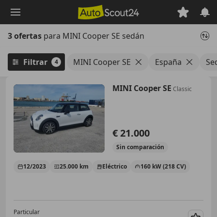
Saltar
al
contenido
3 ofertas
para MINI Cooper SE sedán
principal
Filtrar
MINI Cooper SE
España
Se
4
MINI Cooper SE
Classic
€ 21.000
Sin
comparación
12/2023
25.000 km
Eléctrico
160 kW (218 CV)
Particular