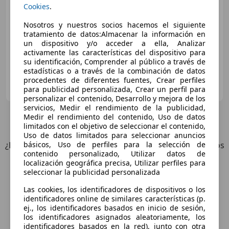
Cookies
.
Sin
comparación
Nosotros y nuestros socios hacemos el siguiente
06/2021
86.000 km
Eléctrico
135 kW (184 CV)
tratamiento de datos:Almacenar la información en
un dispositivo y/o acceder a ella, Analizar
activamente las características del dispositivo para
su identificación, Comprender al público a través de
estadísticas o a través de la combinación de datos
Das Fahrzeughaus GmbH
procedentes de diferentes fuentes, Crear perfiles
ES-07007 Palma
para publicidad personalizada, Crear un perfil para
Guar
personalizar el contenido, Desarrollo y mejora de los
servicios, Medir el rendimiento de la publicidad,
Medir el rendimiento del contenido, Uso de datos
3
Ofertas
para MINI Cooper SE
limitados con el objetivo de seleccionar el contenido,
Uso de datos limitados para seleccionar anuncios
básicos, Uso de perfiles para la selección de
¿Desea ser informado automáticamente sobre vehículos
contenido personalizado, Utilizar datos de
nuevos para su búsqueda?
localización geográfica precisa, Utilizar perfiles para
seleccionar la publicidad personalizada
Guardar búsqueda
Las cookies, los identificadores de dispositivos o los
identificadores online de similares características (p.
ej., los identificadores basados en inicio de sesión,
los identificadores asignados aleatoriamente, los
identificadores basados en la red), junto con otra