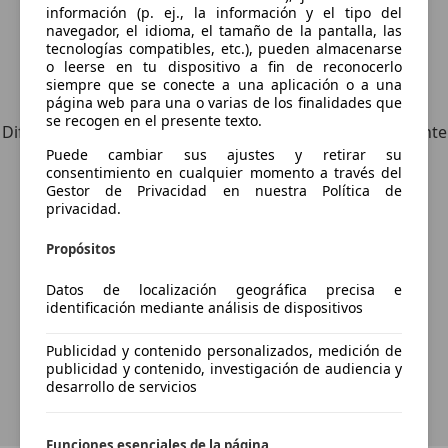
información (p. ej., la información y el tipo del
navegador, el idioma, el tamaño de la pantalla, las
tecnologías compatibles, etc.), pueden almacenarse
o leerse en tu dispositivo a fin de reconocerlo
siempre que se conecte a una aplicación o a una
Explora vehículos similares
página web para una o varias de los finalidades que
se recogen en el presente texto.
Diferente de tus criterios de búsqueda, pero posiblemente
Puede cambiar sus ajustes y retirar su
una coincidencia perfecta.
consentimiento en cualquier momento a través del
Gestor de Privacidad en nuestra Política de
privacidad.
¿Desea ser informado
Propósitos
automáticamente sobre vehículos
Datos de localización geográfica precisa e
nuevos para su búsqueda?
identificación mediante análisis de dispositivos
Publicidad y contenido personalizados, medición de
publicidad y contenido, investigación de audiencia y
Guardar búsqueda
desarrollo de servicios
Funciones esenciales de la página