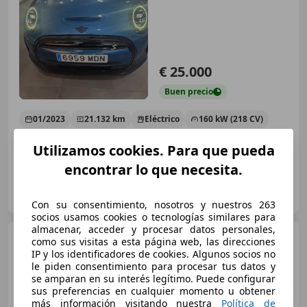
€ 25.000
Buen
precio
01/2023
21.132 km
Eléctrico
160 kW (218 CV)
Utilizamos cookies. Para que pueda
encontrar lo que necesita.
Particular
ES-41800 Sanlúcar la Mayor
Guar
Con su consentimiento, nosotros y nuestros 263
socios usamos cookies o tecnologías similares para
almacenar, acceder y procesar datos personales,
MINI Cooper SE
como sus visitas a esta página web, las direcciones
ACC+SHZ+Kamera+Leder
IP y los identificadores de cookies. Algunos socios no
le piden consentimiento para procesar tus datos y
se amparan en su interés legítimo. Puede configurar
sus preferencias en cualquier momento u obtener
€ 19.885
1
más información visitando nuestra
Política de