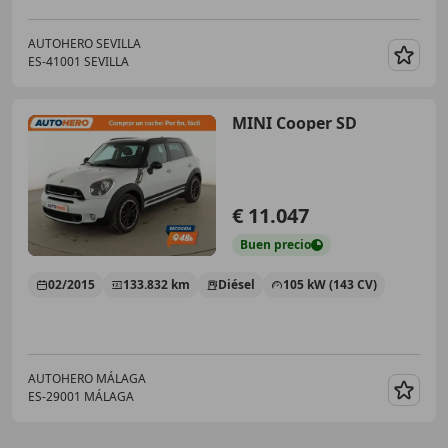
AUTOHERO SEVILLA
ES-41001 SEVILLA
Guar
MINI Cooper SD
€ 11.047
Buen
precio
02/2015
133.832 km
Diésel
105 kW (143 CV)
AUTOHERO MÁLAGA
ES-29001 MÁLAGA
Guar