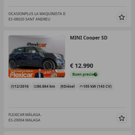
OCASIONPLUS LA MAQUINISTA II
ES-08020 SANT ANDREU
Guar
MINI Cooper SD
€ 12.990
Buen
precio
12/2016
86.864 km
Diésel
105 kW (143 CV)
FLEXICAR MÁLAGA.
ES-29004 MALAGA
Guar