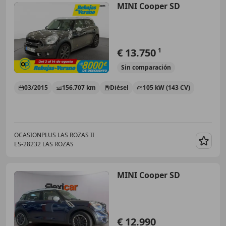
MINI Cooper SD
€ 13.750
1
Sin
comparación
03/2015
156.707 km
Diésel
105 kW (143 CV)
OCASIONPLUS LAS ROZAS II
ES-28232 LAS ROZAS
Guar
MINI Cooper SD
€ 12.990