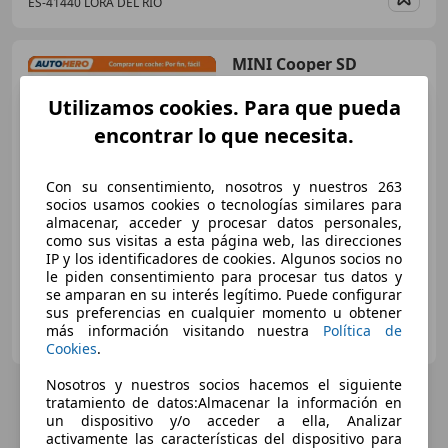
ES-41440 LORA DEL RIO
Guar
MINI Cooper SD
Utilizamos cookies. Para que pueda
encontrar lo que necesita.
€ 11.047
Con su consentimiento, nosotros y nuestros 263
Buen
precio
socios usamos cookies o tecnologías similares para
almacenar, acceder y procesar datos personales,
02/2015
133.832 km
Diésel
105 kW (143 CV)
como sus visitas a esta página web, las direcciones
IP y los identificadores de cookies. Algunos socios no
le piden consentimiento para procesar tus datos y
se amparan en su interés legítimo. Puede configurar
sus preferencias en cualquier momento u obtener
AUTOHERO CENTER MADRID
más información visitando nuestra
Política de
ES-28050 MADRID
Guar
Cookies
.
Nosotros y nuestros socios hacemos el siguiente
tratamiento de datos:Almacenar la información en
un dispositivo y/o acceder a ella, Analizar
activamente las características del dispositivo para