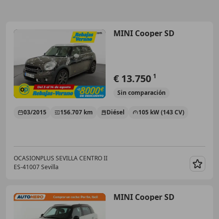
MINI Cooper SD
€ 13.750
1
Sin
comparación
03/2015
156.707 km
Diésel
105 kW (143 CV)
OCASIONPLUS SEVILLA CENTRO II
ES-41007 Sevilla
Guar
MINI Cooper SD