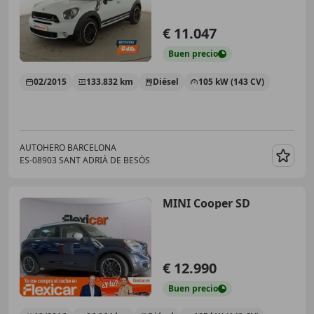
€ 11.047
Buen
precio
02/2015
133.832 km
Diésel
105 kW (143 CV)
AUTOHERO BARCELONA
ES-08903 SANT ADRIÀ DE BESÒS
Guar
MINI Cooper SD
€ 12.990
Buen
precio