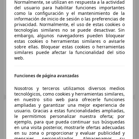
MINI Cooper SD
Normalmente, se utilizan en respuesta a la actividad
del usuario para habilitar funciones importantes
como la configuración y el mantenimiento de la
información de inicio de sesión o las preferencias de
privacidad. Normalmente, el uso de estas cookies o
tecnologías similares no se puede desactivar. Sin
€ 12.990
embargo, algunos navegadores pueden bloquear
Buen
precio
estas cookies o herramientas similares o avisarle
sobre ellas. Bloquear estas cookies o herramientas
similares puede afectar la funcionalidad del sitio
12/2016
86.864 km
Diésel
105 kW (143 CV)
web.
Funciones de página avanzadas
FLEXICAR MURCIA.
ES-3007 MURCIA
Nosotros y terceros utilizamos diversos medios
Guar
tecnológicos, como cookies y herramientas similares,
en nuestro sitio web para ofrecerle funciones
ampliadas y garantizar una mejor experiencia de
MINI Cooper SD
usuario. Gracias a estas funcionalidades ampliadas,
le permitimos personalizar nuestra oferta; por
€ 10.500
ejemplo, para que pueda continuar sus búsquedas
en una visita posterior, mostrarle ofertas adecuadas
Precio
justo
en su zona o proporcionar y evaluar publicidad y
mensajes personalizados. Almacenamos su