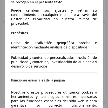
se recogen en el presente texto.
AUTOHERO VALENCIA
Puede cambiar sus ajustes y retirar su
ES-46014 Valencia
consentimiento en cualquier momento a través del
Guar
Gestor de Privacidad en nuestra Política de
privacidad.
MINI Cooper SD
Propósitos
Datos de localización geográfica precisa e
identificación mediante análisis de dispositivos
€ 9.500
Publicidad y contenido personalizados, medición de
Precio
justo
publicidad y contenido, investigación de audiencia y
desarrollo de servicios
04/2012
200.000 km
Diésel
105 kW (143 CV)
Funciones esenciales de la página
AUTOMÒBILS CANYADÓ
Nosotros o estos proveedores utilizamos cookies o
ES-08243 MANRESA
Guar
herramientas y tecnologías similares necesarias
para las funciones esenciales del sitio web y para
garantizar su correcto funcionamiento.