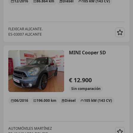
12/2016
86.864 km
Diésel
105 kW (143 CV)
FLEXICAR ALICANTE.
ES-03007 ALICANTE
Guar
MINI Cooper SD
€ 12.900
Sin
comparación
06/2016
196.000 km
Diésel
105 kW (143 CV)
AUTOMÓVILES MARTÍNEZ