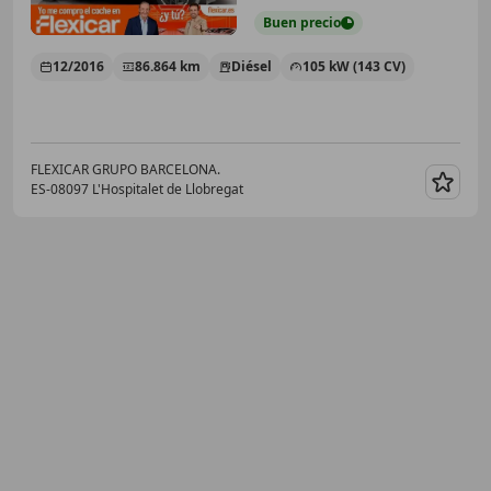
Buen
precio
12/2016
86.864 km
Diésel
105 kW (143 CV)
FLEXICAR GRUPO BARCELONA.
ES-08097 L'Hospitalet de Llobregat
Guar