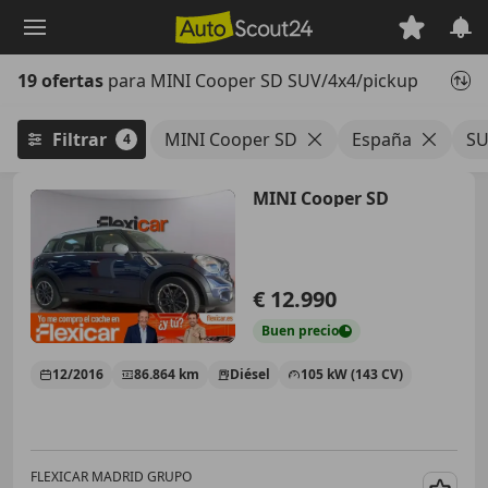
Saltar
al
contenido
19 ofertas
para MINI Cooper SD SUV/4x4/pickup
principal
Filtrar
MINI Cooper SD
España
SU
4
MINI Cooper SD
€ 12.990
Buen
precio
12/2016
86.864 km
Diésel
105 kW (143 CV)
FLEXICAR MADRID GRUPO