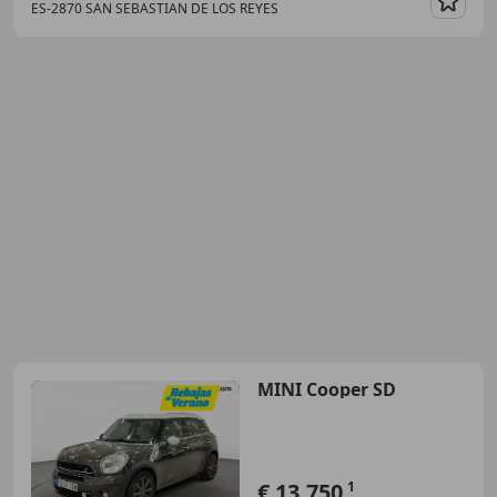
ES-2870 SAN SEBASTIAN DE LOS REYES
Guar
MINI Cooper SD
€ 13.750
1