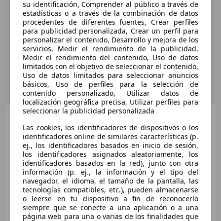
su identificación, Comprender al público a través de
estadísticas o a través de la combinación de datos
procedentes de diferentes fuentes, Crear perfiles
para publicidad personalizada, Crear un perfil para
personalizar el contenido, Desarrollo y mejora de los
servicios, Medir el rendimiento de la publicidad,
Medir el rendimiento del contenido, Uso de datos
limitados con el objetivo de seleccionar el contenido,
Uso de datos limitados para seleccionar anuncios
básicos, Uso de perfiles para la selección de
contenido personalizado, Utilizar datos de
localización geográfica precisa, Utilizar perfiles para
seleccionar la publicidad personalizada
MINI Cooper SD
Las cookies, los identificadores de dispositivos o los
identificadores online de similares características (p.
ej., los identificadores basados en inicio de sesión,
los identificadores asignados aleatoriamente, los
€ 11.047
identificadores basados en la red), junto con otra
información (p. ej., la información y el tipo del
Buen
precio
navegador, el idioma, el tamaño de la pantalla, las
tecnologías compatibles, etc.), pueden almacenarse
02/2015
133.832 km
Diésel
105 kW (143 CV)
o leerse en tu dispositivo a fin de reconocerlo
siempre que se conecte a una aplicación o a una
página web para una o varias de los finalidades que