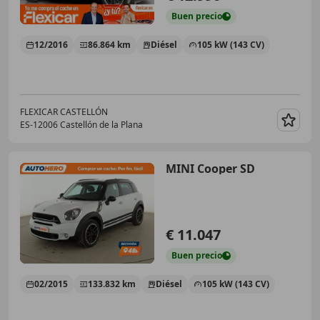
Buen
precio
12/2016
86.864 km
Diésel
105 kW (143 CV)
FLEXICAR CASTELLÓN
ES-12006 Castellón de la Plana
Guar
MINI Cooper SD
€ 11.047
Buen
precio
02/2015
133.832 km
Diésel
105 kW (143 CV)