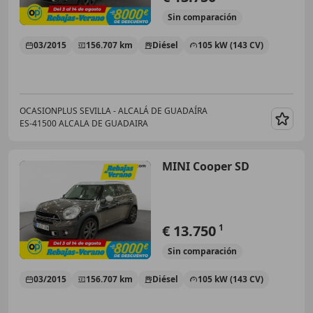
Sin
comparación
03/2015
156.707 km
Diésel
105 kW (143 CV)
OCASIONPLUS SEVILLA - ALCALÁ DE GUADAÍRA
ES-41500 ALCALA DE GUADAIRA
Guar
MINI Cooper SD
€ 13.750
1
Sin
comparación
03/2015
156.707 km
Diésel
105 kW (143 CV)