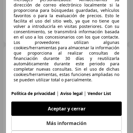
07/2014
180.000 km
Diésel
105 kW (143 CV)
dirección de correo electrónico localmente si la
proporciona para búsquedas guardadas, vehículos
favoritos o para la evaluación de precios. Esto le
facilita el uso del sitio web, ya que no tiene que
volver a introducirla en visitas posteriores. Con su
AUTOMOBILS SANTPEDOR
consentimiento, se transmitirá información basada
ES-08272 Sant Fruitos de Vages Barcelona.
Guar
en el uso a los concesionarios con los que contacte.
Los proveedores utilizan algunas
cookies/herramientas para almacenar la información
MINI Cooper SD
que proporciona al realizar consultas de
financiación durante 30 días y reutilizarla
automáticamente durante este periodo para
completar nuevas consultas. Sin el uso de dichas
cookies/herramientas, estas funciones ampliadas no
€ 12.990
se pueden utilizar total o parcialmente.
Buen
precio
|
|
Política de privacidad
Aviso legal
Vendor List
12/2016
86.864 km
Diésel
105 kW (143 CV)
Aceptar y cerrar
Más información
FLEXICAR ASTURIAS.