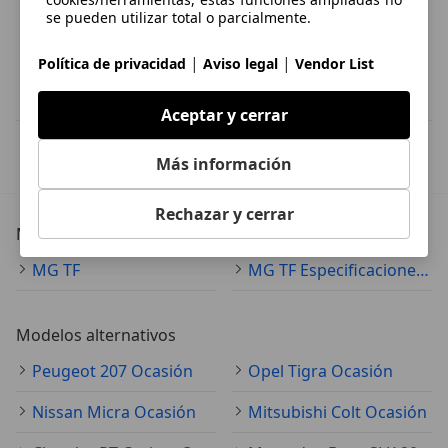
se pueden utilizar total o parcialmente.
|
|
Política de privacidad
Aviso legal
Vendor List
Aceptar y cerrar
IVA deducible
Más información
Esta información la proporciona el proveedor del certificado.
Rechazar y cerrar
Más detalles
MG TF
MG TF Especificaciones técnicas
Modelos alternativos
Peugeot 207 Ocasión
Opel Tigra Ocasión
Nissan Micra Ocasión
Mitsubishi Colt Ocasión