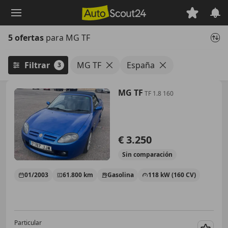
Saltar
al
contenido
5 ofertas
para MG TF
principal
Filtrar
MG TF
España
3
MG TF
TF 1.8 160
€ 3.250
Sin
comparación
01/2003
61.800 km
Gasolina
118 kW (160 CV)
Particular