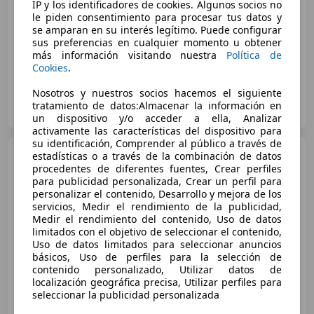
Sin
comparación
IP y los identificadores de cookies. Algunos socios no
le piden consentimiento para procesar tus datos y
se amparan en su interés legítimo. Puede configurar
08/2003
54.000 km
Gasolina
84 kW (114 CV)
sus preferencias en cualquier momento u obtener
más información visitando nuestra
Política de
Cookies
.
Nosotros y nuestros socios hacemos el siguiente
AUTOS VILLA ROSA
tratamiento de datos:Almacenar la información en
ES-29004 MÁLAGA
Guar
un dispositivo y/o acceder a ella, Analizar
activamente las características del dispositivo para
su identificación, Comprender al público a través de
MG TF
TF 1.8 160
estadísticas o a través de la combinación de datos
procedentes de diferentes fuentes, Crear perfiles
para publicidad personalizada, Crear un perfil para
personalizar el contenido, Desarrollo y mejora de los
servicios, Medir el rendimiento de la publicidad,
€ 9.500
Medir el rendimiento del contenido, Uso de datos
limitados con el objetivo de seleccionar el contenido,
Sin
comparación
Uso de datos limitados para seleccionar anuncios
básicos, Uso de perfiles para la selección de
10/2003
115.000 km
Gasolina
118 kW (160 CV)
contenido personalizado, Utilizar datos de
localización geográfica precisa, Utilizar perfiles para
seleccionar la publicidad personalizada