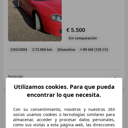
€ 5.500
Sin
comparación
03/2004
72.000 km
Gasolina
99 kW (135 CV)
Particular
ES-08271 08271
Guar
Utilizamos cookies. Para que pueda
encontrar lo que necesita.
MG TF
1.6 115 Sky Blue
Con su consentimiento, nosotros y nuestros 263
socios usamos cookies o tecnologías similares para
almacenar, acceder y procesar datos personales,
€ 5.000
como sus visitas a esta página web, las direcciones