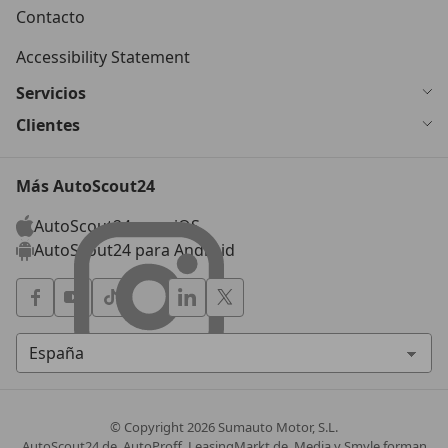
Contacto
Accessibility Statement
Servicios
Clientes
Más AutoScout24
AutoScout24 para iOS
AutoScout24 para Android
© Copyright
2026
Sumauto Motor, S.L.
AutoScout24.de, AutoProff, LeasingMarkt.de, Media y Smyle forman