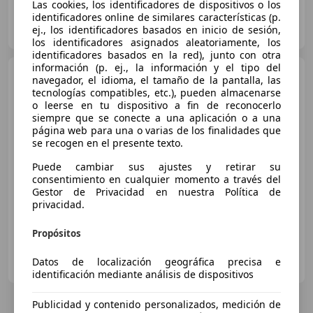
Las cookies, los identificadores de dispositivos o los
identificadores online de similares características (p.
Particular
ej., los identificadores basados en inicio de sesión,
ES-14540 La Rambla
Guar
los identificadores asignados aleatoriamente, los
identificadores basados en la red), junto con otra
información (p. ej., la información y el tipo del
MG TF
TF 1.8 160
navegador, el idioma, el tamaño de la pantalla, las
tecnologías compatibles, etc.), pueden almacenarse
o leerse en tu dispositivo a fin de reconocerlo
siempre que se conecte a una aplicación o a una
página web para una o varias de los finalidades que
€ 9.000
se recogen en el presente texto.
Sin
comparación
Puede cambiar sus ajustes y retirar su
consentimiento en cualquier momento a través del
03/2003
115.000 km
Gasolina
118 kW (160 CV)
Gestor de Privacidad en nuestra Política de
privacidad.
Propósitos
Particular
Datos de localización geográfica precisa e
ES-14540 La Rambla
Guar
identificación mediante análisis de dispositivos
Publicidad y contenido personalizados, medición de
5
Ofertas
para MG TF