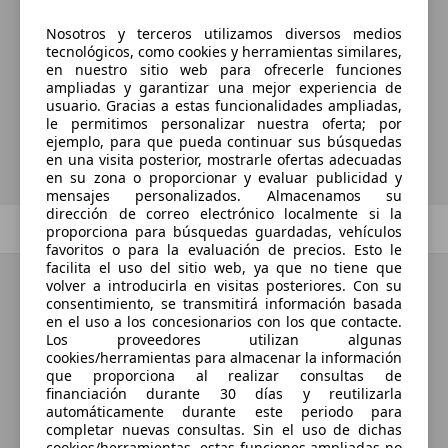
¿Desea ser informado
Nosotros y terceros utilizamos diversos medios
automáticamente sobre vehículos
tecnológicos, como cookies y herramientas similares,
nuevos para su búsqueda?
en nuestro sitio web para ofrecerle funciones
ampliadas y garantizar una mejor experiencia de
usuario. Gracias a estas funcionalidades ampliadas,
le permitimos personalizar nuestra oferta; por
Guardar búsqueda
ejemplo, para que pueda continuar sus búsquedas
en una visita posterior, mostrarle ofertas adecuadas
en su zona o proporcionar y evaluar publicidad y
mensajes personalizados. Almacenamos su
dirección de correo electrónico localmente si la
Anterior
1
/
1
Siguiente
proporciona para búsquedas guardadas, vehículos
favoritos o para la evaluación de precios. Esto le
facilita el uso del sitio web, ya que no tiene que
volver a introducirla en visitas posteriores. Con su
consentimiento, se transmitirá información basada
en el uso a los concesionarios con los que contacte.
Los proveedores utilizan algunas
cookies/herramientas para almacenar la información
que proporciona al realizar consultas de
financiación durante 30 días y reutilizarla
automáticamente durante este periodo para
completar nuevas consultas. Sin el uso de dichas
cookies/herramientas, estas funciones ampliadas no