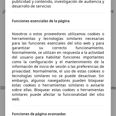
publicidad y contenido, investigación de audiencia y
desarrollo de servicios
¿Desea ser informado automáticamente sobre vehículos
nuevos para su búsqueda?
Funciones esenciales de la página
Guardar búsqueda
Nosotros o estos proveedores utilizamos cookies o
herramientas y tecnologías similares necesarias
para las funciones esenciales del sitio web y para
garantizar su correcto funcionamiento.
Normalmente, se utilizan en respuesta a la actividad
del usuario para habilitar funciones importantes
como la configuración y el mantenimiento de la
información de inicio de sesión o las preferencias de
privacidad. Normalmente, el uso de estas cookies o
tecnologías similares no se puede desactivar. Sin
Explora vehículos similares
embargo, algunos navegadores pueden bloquear
estas cookies o herramientas similares o avisarle
Diferente de tus criterios de búsqueda, pero posiblemente
sobre ellas. Bloquear estas cookies o herramientas
una coincidencia perfecta.
similares puede afectar la funcionalidad del sitio
web.
Funciones de página avanzadas