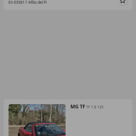
ES-03581 l' Alfàs del Pi
Guar
MG TF
TF 1.8 135