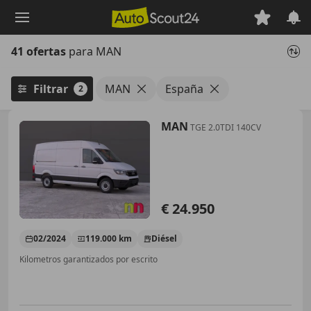
Saltar
al
contenido
41 ofertas
para MAN
principal
Filtrar
MAN
España
2
MAN
TGE 2.0TDI 140CV
€ 24.950
02/2024
119.000 km
Diésel
Kilometros garantizados por escrito