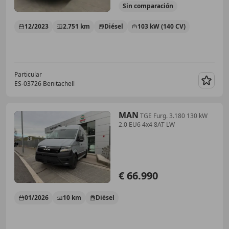
Sin
comparación
12/2023
2.751 km
Diésel
103 kW (140 CV)
Particular
ES-03726 Benitachell
Guar
MAN
TGE Furg. 3.180 130 kW
2.0 EU6 4x4 8AT LW
€ 66.990
01/2026
10 km
Diésel