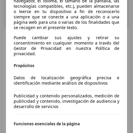
navegador, el idioma, el tamaño de la pantalla, las
tecnologías compatibles, etc.), pueden almacenarse
o leerse en tu dispositivo a fin de reconocerlo
siempre que se conecte a una aplicación o a una
página web para una o varias de los finalidades que
se recogen en el presente texto.
MAN TGE
Puede cambiar sus ajustes y retirar su
consentimiento en cualquier momento a través del
Gestor de Privacidad en nuestra Política de
privacidad.
Propósitos
Datos de localización geográfica precisa e
identificación mediante análisis de dispositivos
€ 48.000
Publicidad y contenido personalizados, medición de
publicidad y contenido, investigación de audiencia y
Sin
comparación
desarrollo de servicios
10/2025
17.000 km
Diésel
132 kW (179 CV)
Funciones esenciales de la página