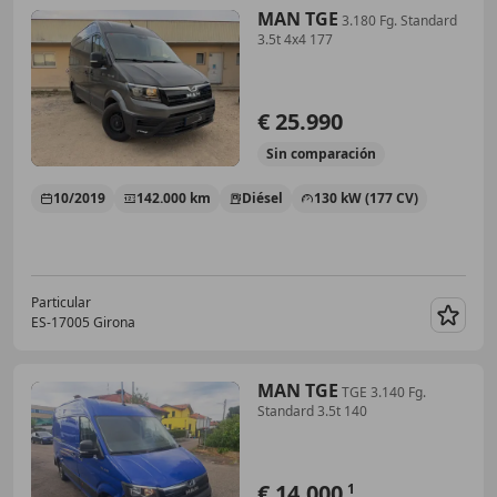
MAN TGE
3.180 Fg. Standard
3.5t 4x4 177
€ 25.990
Sin
comparación
10/2019
142.000 km
Diésel
130 kW (177 CV)
Particular
ES-17005 Girona
Guar
MAN TGE
TGE 3.140 Fg.
Standard 3.5t 140
€ 14.000
1