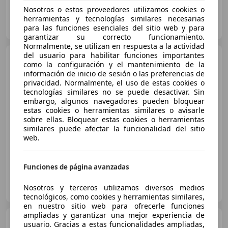
Nosotros o estos proveedores utilizamos cookies o
Particular
herramientas y tecnologías similares necesarias
ES-17250 Platja De Aro
para las funciones esenciales del sitio web y para
Guar
garantizar su correcto funcionamiento.
Normalmente, se utilizan en respuesta a la actividad
del usuario para habilitar funciones importantes
MAN TGE
TGE 3.180 Fg.
como la configuración y el mantenimiento de la
Standard 3.5t 4x4 177
información de inicio de sesión o las preferencias de
privacidad. Normalmente, el uso de estas cookies o
tecnologías similares no se puede desactivar. Sin
€ 65.000
embargo, algunos navegadores pueden bloquear
estas cookies o herramientas similares o avisarle
Sin
comparación
sobre ellas. Bloquear estas cookies o herramientas
similares puede afectar la funcionalidad del sitio
01/2019
165.000 km
Diésel
130 kW (177 CV)
web.
Funciones de página avanzadas
Particular
Nosotros y terceros utilizamos diversos medios
ES-08192 sant quirze del valles
Guar
tecnológicos, como cookies y herramientas similares,
en nuestro sitio web para ofrecerle funciones
ampliadas y garantizar una mejor experiencia de
MAN TGE
TGE 3.180 Fg. Extra
usuario. Gracias a estas funcionalidades ampliadas,