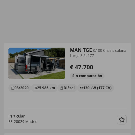
MAN TGE
3.180 Chasis cabina
Larga 3.5t 177
€ 47.700
Sin
comparación
03/2020
25.985 km
Diésel
130 kW (177 CV)
Particular
ES-28029 Madrid
Guar