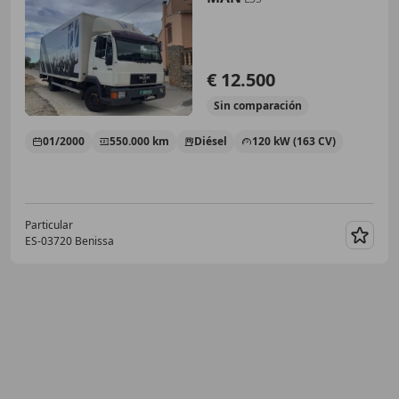
€ 12.500
Sin
comparación
01/2000
550.000 km
Diésel
120 kW (163 CV)
Particular
ES-03720 Benissa
Guar