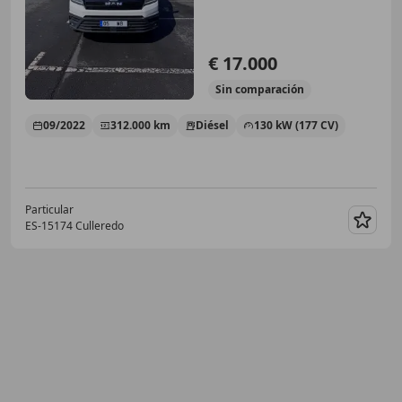
€ 17.000
Sin
comparación
09/2022
312.000 km
Diésel
130 kW (177 CV)
Particular
ES-15174 Culleredo
Guar