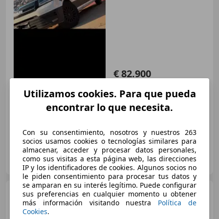
€ 82.900
Sin
comparación
Utilizamos cookies. Para que pueda
encontrar lo que necesita.
10/2022
50.000 km
Diésel
130 kW (177 CV)
Con su consentimiento, nosotros y nuestros 263
socios usamos cookies o tecnologías similares para
almacenar, acceder y procesar datos personales,
Particular
como sus visitas a esta página web, las direcciones
ES-03830 Muro de alcoy
Guar
IP y los identificadores de cookies. Algunos socios no
le piden consentimiento para procesar tus datos y
se amparan en su interés legítimo. Puede configurar
MAN TGE
TGL 220
sus preferencias en cualquier momento u obtener
más información visitando nuestra
Política de
Cookies
.