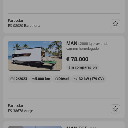
Particular
ES-08020 Barcelona
Guar
MAN
L2000 lujo vivienda
camión homologado
€ 78.000
Sin
comparación
12/2023
5.000 km
Diésel
132 kW (179 CV)
Particular
ES-38678 Adeje
Guar