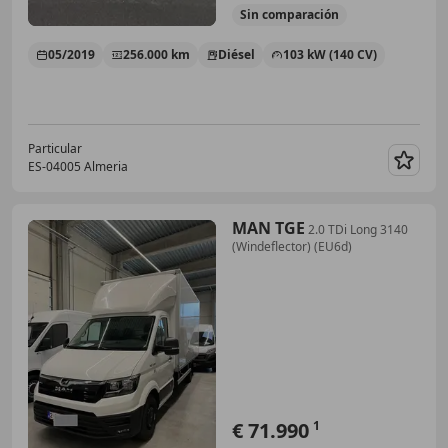
Sin
comparación
05/2019
256.000 km
Diésel
103 kW (140 CV)
Particular
ES-04005 Almeria
Guar
MAN TGE
2.0 TDi Long 3140
(Windeflector) (EU6d)
€ 71.990
1