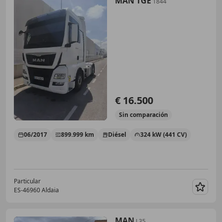
MAN TGE
1844
€ 16.500
Sin
comparación
06/2017
899.999 km
Diésel
324 kW (441 CV)
Particular
ES-46960 Aldaia
Guar
MAN
L35