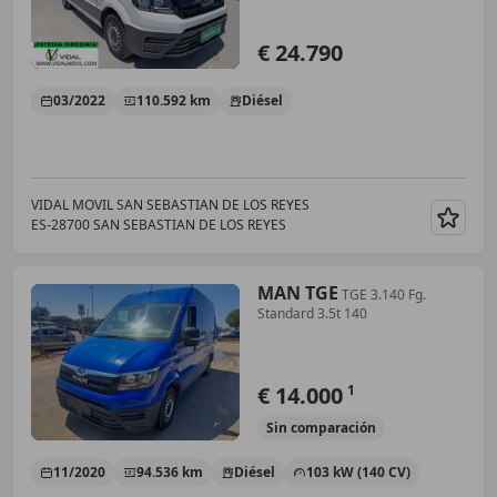
€ 24.790
03/2022
110.592 km
Diésel
VIDAL MOVIL SAN SEBASTIAN DE LOS REYES
ES-28700 SAN SEBASTIAN DE LOS REYES
Guar
MAN TGE
TGE 3.140 Fg.
Standard 3.5t 140
€ 14.000
1
Sin
comparación
11/2020
94.536 km
Diésel
103 kW (140 CV)