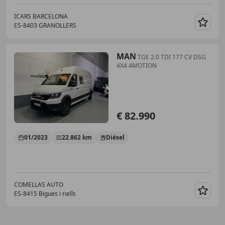
ICARS BARCELONA
ES-8403 GRANOLLERS
Guar
MAN
TGE 2.0 TDI 177 CV DSG
4X4 4MOTION
€ 82.990
01/2023
22.862 km
Diésel
COMELLAS AUTO
ES-8415 Bigues i riells
Guar