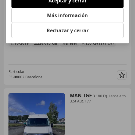
Aceptar y cerrar
Más información
€ 25.000
Rechazar y cerrar
Sin
comparación
10/2019
228.695 km
Diésel
130 kW (177 CV)
Particular
ES-08002 Barcelona
Guar
MAN TGE
3.180 Fg. Larga alto
3.5t Aut. 177