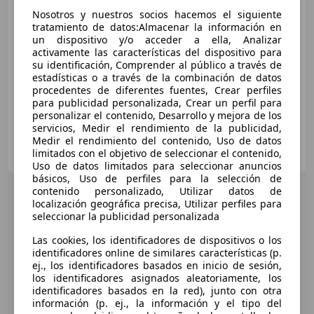
Nosotros y nuestros socios hacemos el siguiente
€ 38.000
tratamiento de datos:Almacenar la información en
un dispositivo y/o acceder a ella, Analizar
Sin
comparación
activamente las características del dispositivo para
su identificación, Comprender al público a través de
10/2017
195.000 km
Diésel
130 kW (177 CV)
estadísticas o a través de la combinación de datos
procedentes de diferentes fuentes, Crear perfiles
para publicidad personalizada, Crear un perfil para
personalizar el contenido, Desarrollo y mejora de los
servicios, Medir el rendimiento de la publicidad,
Medir el rendimiento del contenido, Uso de datos
Particular
limitados con el objetivo de seleccionar el contenido,
ES-08020 Barcelona
Guar
Uso de datos limitados para seleccionar anuncios
básicos, Uso de perfiles para la selección de
contenido personalizado, Utilizar datos de
localización geográfica precisa, Utilizar perfiles para
seleccionar la publicidad personalizada
Las cookies, los identificadores de dispositivos o los
identificadores online de similares características (p.
ej., los identificadores basados en inicio de sesión,
los identificadores asignados aleatoriamente, los
identificadores basados en la red), junto con otra
información (p. ej., la información y el tipo del