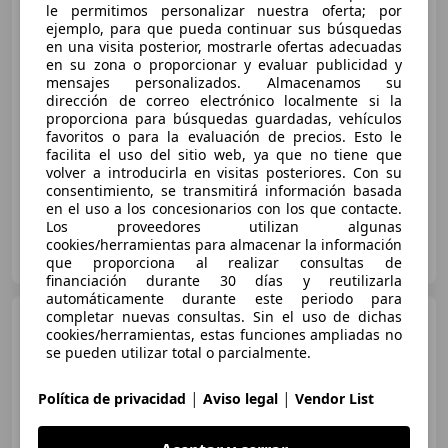
Largo Extra Alto 3.5t Aut. 4x4 177
le permitimos personalizar nuestra oferta; por
ejemplo, para que pueda continuar sus búsquedas
en una visita posterior, mostrarle ofertas adecuadas
en su zona o proporcionar y evaluar publicidad y
€ 98.000
mensajes personalizados. Almacenamos su
dirección de correo electrónico localmente si la
Sin
comparación
proporciona para búsquedas guardadas, vehículos
favoritos o para la evaluación de precios. Esto le
07/2023
5.100 km
Diésel
130 kW (177 CV)
facilita el uso del sitio web, ya que no tiene que
volver a introducirla en visitas posteriores. Con su
consentimiento, se transmitirá información basada
en el uso a los concesionarios con los que contacte.
Los proveedores utilizan algunas
Particular
cookies/herramientas para almacenar la información
ES-35240 Ingenio
Guar
que proporciona al realizar consultas de
financiación durante 30 días y reutilizarla
automáticamente durante este periodo para
completar nuevas consultas. Sin el uso de dichas
MAN TGE
3.180 Chasis DCb
cookies/herramientas, estas funciones ampliadas no
Standard 3.5t Aut. 177
se pueden utilizar total o parcialmente.
|
|
Política de privacidad
Aviso legal
Vendor List