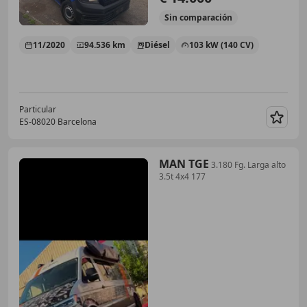
Sin
comparación
11/2020
94.536 km
Diésel
103 kW (140 CV)
Particular
ES-08020 Barcelona
Guar
MAN TGE
3.180 Fg. Larga alto
3.5t 4x4 177