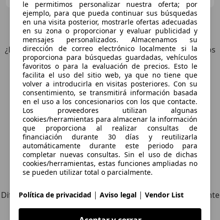
le permitimos personalizar nuestra oferta; por
ejemplo, para que pueda continuar sus búsquedas
en una visita posterior, mostrarle ofertas adecuadas
8
Ofertas
para Honda ZR-V
en su zona o proporcionar y evaluar publicidad y
mensajes personalizados. Almacenamos su
dirección de correo electrónico localmente si la
¿Desea ser informado automáticamente sobre vehículos
proporciona para búsquedas guardadas, vehículos
nuevos para su búsqueda?
favoritos o para la evaluación de precios. Esto le
facilita el uso del sitio web, ya que no tiene que
volver a introducirla en visitas posteriores. Con su
Guardar búsqueda
consentimiento, se transmitirá información basada
en el uso a los concesionarios con los que contacte.
Los proveedores utilizan algunas
cookies/herramientas para almacenar la información
que proporciona al realizar consultas de
financiación durante 30 días y reutilizarla
automáticamente durante este periodo para
completar nuevas consultas. Sin el uso de dichas
cookies/herramientas, estas funciones ampliadas no
se pueden utilizar total o parcialmente.
Explora vehículos similares
|
|
Diferente de tus criterios de búsqueda, pero posiblemente
Política de privacidad
Aviso legal
Vendor List
una coincidencia perfecta.