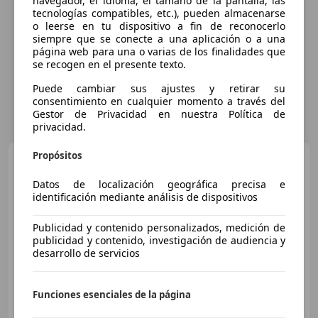
navegador, el idioma, el tamaño de la pantalla, las
tecnologías compatibles, etc.), pueden almacenarse
o leerse en tu dispositivo a fin de reconocerlo
siempre que se conecte a una aplicación o a una
página web para una o varias de los finalidades que
se recogen en el presente texto.
Puede cambiar sus ajustes y retirar su
consentimiento en cualquier momento a través del
Gestor de Privacidad en nuestra Política de
privacidad.
Propósitos
Honda ZR-V
Nuevo Híbrido
2.0 i-MMD 135 kW (184 CV)
Datos de localización geográfica precisa e
Advance
identificación mediante análisis de dispositivos
€ 39.190
Publicidad y contenido personalizados, medición de
publicidad y contenido, investigación de audiencia y
Precio
justo
desarrollo de servicios
08/2025
6.269 km
Electro/Gasolina
135 kW (184 CV)
Funciones esenciales de la página