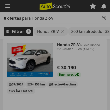
Saltar
al
contenido
8 ofertas
para Honda ZR-V
principal
Filtrar
Honda ZR-V
200 km alrededor 38
4
Honda ZR-V
Nuevo Híbrido
2.0 i-MMD 135 kW (184 CV)
Elegance
€ 30.190
Buen
precio
07/2024
34.153 km
Electro/Gasolina
99 kW (135 CV)