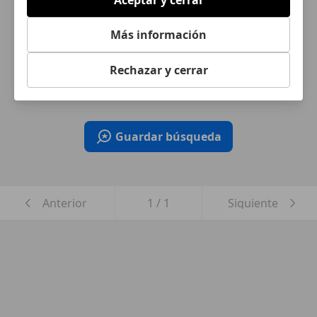
Aceptar y cerrar
Más información
¿Desea ser informado
automáticamente sobre vehículos
Rechazar y cerrar
nuevos para su búsqueda?
Guardar búsqueda
Anterior
1
/
1
Siguiente