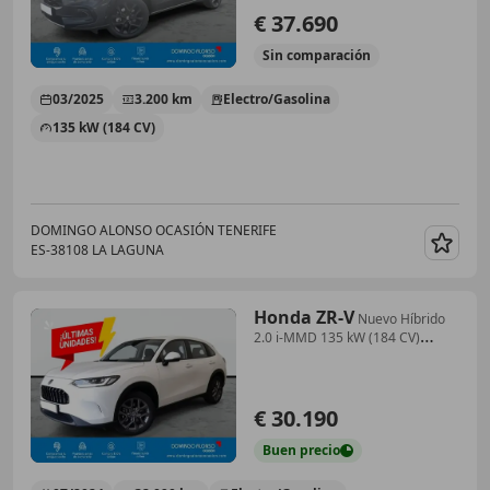
€ 37.690
Sin
comparación
03/2025
3.200 km
Electro/Gasolina
135 kW (184 CV)
DOMINGO ALONSO OCASIÓN TENERIFE
ES-38108 LA LAGUNA
Guar
Honda ZR-V
Nuevo Híbrido
2.0 i-MMD 135 kW (184 CV)
Elegance
€ 30.190
Buen
precio