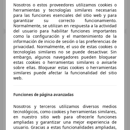
Nosotros o estos proveedores utilizamos cookies o
herramientas y tecnologías similares necesarias
para las funciones esenciales del sitio web y para
DOMINGO ALONSO OCASIÓN TENERIFE
garantizar su correcto funcionamiento.
ES-38108 LA LAGUNA
Guar
Normalmente, se utilizan en respuesta a la actividad
del usuario para habilitar funciones importantes
como la configuración y el mantenimiento de la
Honda ZR-V
Nuevo Híbrido
información de inicio de sesión o las preferencias de
2.0 i-MMD 135 kW (184 CV) Sport
privacidad. Normalmente, el uso de estas cookies o
tecnologías similares no se puede desactivar. Sin
embargo, algunos navegadores pueden bloquear
estas cookies o herramientas similares o avisarle
€ 37.690
sobre ellas. Bloquear estas cookies o herramientas
similares puede afectar la funcionalidad del sitio
Sin
comparación
web.
03/2025
3.200 km
Electro/Gasolina
Funciones de página avanzadas
135 kW (184 CV)
Nosotros y terceros utilizamos diversos medios
tecnológicos, como cookies y herramientas similares,
en nuestro sitio web para ofrecerle funciones
ampliadas y garantizar una mejor experiencia de
DOMINGO ALONSO OCASIÓN
usuario. Gracias a estas funcionalidades ampliadas,
ES-35019 LAS PALMAS DE GRAN CANARIA
Guar