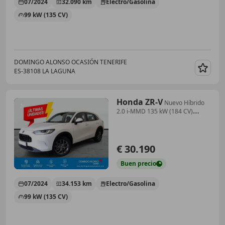
07/2024
32.090 km
Electro/Gasolina
99 kW (135 CV)
DOMINGO ALONSO OCASIÓN TENERIFE
ES-38108 LA LAGUNA
Guar
Honda ZR-V
Nuevo Híbrido
2.0 i-MMD 135 kW (184 CV)
Elegance
€ 30.190
Buen
precio
07/2024
34.153 km
Electro/Gasolina
99 kW (135 CV)