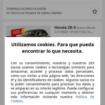
DOMINGO ALONSO OCASIÓN
ES-35019 LAS PALMAS DE GRAN CANARIA
Guar
Honda ZR-V
Nuevo Híbrido
2.0 i-MMD 135 kW (184 CV)
Advance
Utilizamos cookies. Para que pueda
€ 39.190
encontrar lo que necesita.
Precio
justo
Con su consentimiento, nosotros y nuestros 263
08/2025
6.269 km
Electro/Gasolina
socios usamos cookies o tecnologías similares para
almacenar, acceder y procesar datos personales,
135 kW (184 CV)
como sus visitas a esta página web, las direcciones
IP y los identificadores de cookies. Algunos socios no
le piden consentimiento para procesar tus datos y
se amparan en su interés legítimo. Puede configurar
sus preferencias en cualquier momento u obtener
DOMINGO ALONSO OCASIÓN
más información visitando nuestra
Política de
ES-35019 LAS PALMAS DE GRAN CANARIA
Guar
Cookies
.