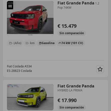
Fiat Grande Panda
1.2
Pop 74KW
€ 15.479
Sin
comparación
- (Año)
- km
Gasolina
74 kW (101 CV)
Fiat Coslada A534
ES-28823 Coslada
Guar
Fiat Grande Panda
HYBRID LA PRIMA
€ 17.990
Sin
comparación