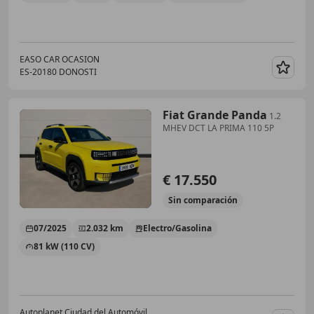
EASO CAR OCASION
ES-20180 DONOSTI
Guar
Fiat Grande Panda
1.2
MHEV DCT LA PRIMA 110 5P
€ 17.550
Sin
comparación
07/2025
2.032 km
Electro/Gasolina
81 kW (110 CV)
Autoplanet Ciudad del Automóvil