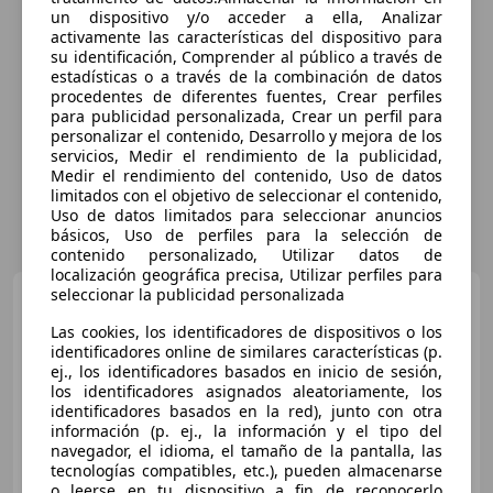
un dispositivo y/o acceder a ella, Analizar
activamente las características del dispositivo para
su identificación, Comprender al público a través de
estadísticas o a través de la combinación de datos
procedentes de diferentes fuentes, Crear perfiles
para publicidad personalizada, Crear un perfil para
personalizar el contenido, Desarrollo y mejora de los
servicios, Medir el rendimiento de la publicidad,
Medir el rendimiento del contenido, Uso de datos
limitados con el objetivo de seleccionar el contenido,
Uso de datos limitados para seleccionar anuncios
básicos, Uso de perfiles para la selección de
contenido personalizado, Utilizar datos de
localización geográfica precisa, Utilizar perfiles para
seleccionar la publicidad personalizada
Fiat Grande Panda
1.2
Pop 74KW
Las cookies, los identificadores de dispositivos o los
identificadores online de similares características (p.
ej., los identificadores basados en inicio de sesión,
€ 16.381
los identificadores asignados aleatoriamente, los
identificadores basados en la red), junto con otra
Sin
comparación
información (p. ej., la información y el tipo del
navegador, el idioma, el tamaño de la pantalla, las
- (Año)
- km
Gasolina
74 kW (101 CV)
tecnologías compatibles, etc.), pueden almacenarse
o leerse en tu dispositivo a fin de reconocerlo