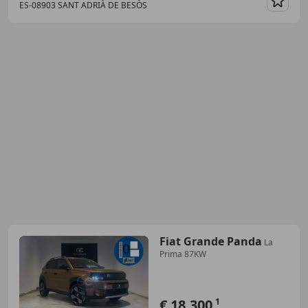
ES-08903 SANT ADRIÀ DE BESÒS
Guar
Fiat Grande Panda
La
Prima 87KW
€ 18.300
1