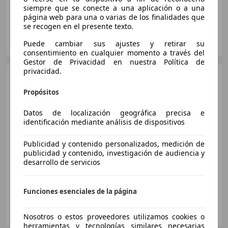
siempre que se conecte a una aplicación o a una
página web para una o varias de los finalidades que
se recogen en el presente texto.
UNOAUTO
Puede cambiar sus ajustes y retirar su
ES-28027 MADRID
Guar
consentimiento en cualquier momento a través del
Gestor de Privacidad en nuestra Política de
privacidad.
Fiat Grande Panda
1.2
Icon 74KW
Propósitos
Datos de localización geográfica precisa e
€ 17.899
identificación mediante análisis de dispositivos
Sin
comparación
Publicidad y contenido personalizados, medición de
publicidad y contenido, investigación de audiencia y
- (Año)
- km
Gasolina
74 kW (101 CV)
desarrollo de servicios
Funciones esenciales de la página
Fiat Coslada A534
ES-28823 Coslada
Guar
Nosotros o estos proveedores utilizamos cookies o
herramientas y tecnologías similares necesarias