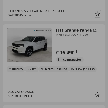
STELLANTIS & YOU VALENCIA TRES CRUCES
ES-46980 Paterna
Guar
Fiat Grande Panda
1.2
MHEV DCT ICON 110 5P
€ 16.490
1
Sin
comparación
10/2025
2 km
Electro/Gasolina
81 kW (110 CV)
EASO CAR OCASION
ES-20180 DONOSTI
Guar