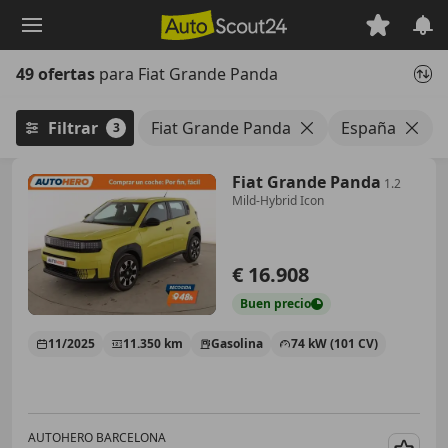
Saltar
al
contenido
49 ofertas
para Fiat Grande Panda
principal
Filtrar
Fiat Grande Panda
España
3
Fiat Grande Panda
1.2
Mild-Hybrid Icon
€ 16.908
Buen
precio
11/2025
11.350 km
Gasolina
74 kW (101 CV)
AUTOHERO BARCELONA