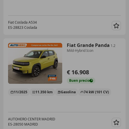
Fiat Coslada A534
ES-28823 Coslada
Guar
Fiat Grande Panda
1.2
Mild-Hybrid Icon
€ 16.908
Buen
precio
11/2025
11.350 km
Gasolina
74 kW (101 CV)
AUTOHERO CENTER MADRID
ES-28050 MADRID
Guar