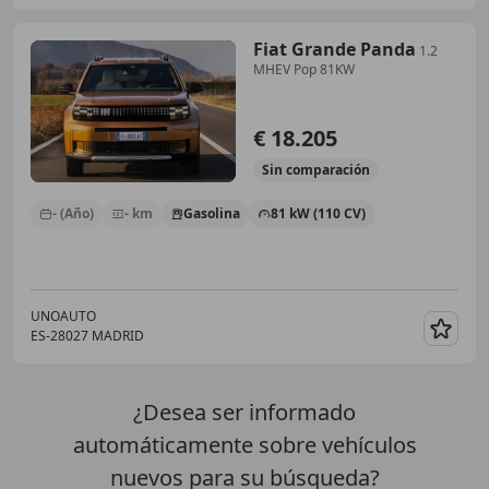
Fiat Grande Panda
1.2
MHEV Pop 81KW
€ 18.205
Sin
comparación
- (Año)
- km
Gasolina
81 kW (110 CV)
UNOAUTO
ES-28027 MADRID
Guar
¿Desea ser informado
automáticamente sobre vehículos
nuevos para su búsqueda?