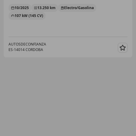
10/2025
13.250 km
Electro/Gasolina
107 kW (145 CV)
AUTOSDECONFIANZA
ES-14014 CORDOBA
Guar