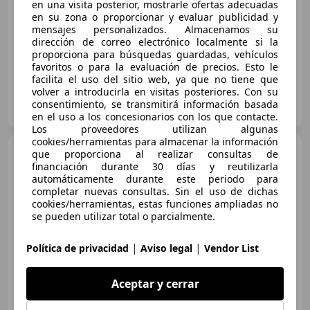
en una visita posterior, mostrarle ofertas adecuadas
Sin
comparación
en su zona o proporcionar y evaluar publicidad y
mensajes personalizados. Almacenamos su
- (Año)
- km
Gasolina
81 kW (110 CV)
dirección de correo electrónico localmente si la
proporciona para búsquedas guardadas, vehículos
favoritos o para la evaluación de precios. Esto le
facilita el uso del sitio web, ya que no tiene que
volver a introducirla en visitas posteriores. Con su
Fiat Coslada A534
consentimiento, se transmitirá información basada
ES-28823 Coslada
Guar
en el uso a los concesionarios con los que contacte.
Los proveedores utilizan algunas
cookies/herramientas para almacenar la información
Fiat Grande Panda
1.2
que proporciona al realizar consultas de
Icon 74KW
financiación durante 30 días y reutilizarla
automáticamente durante este periodo para
completar nuevas consultas. Sin el uso de dichas
cookies/herramientas, estas funciones ampliadas no
€ 17.990
1
se pueden utilizar total o parcialmente.
Sin
comparación
|
|
Política de privacidad
Aviso legal
Vendor List
05/2026
5 km
Gasolina
74 kW (101 CV)
Aceptar y cerrar