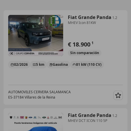
Fiat Grande Panda
1.2
MHEV Icon 81KW
€ 18.900
1
Sin
comparación
02/2026
5 km
Gasolina
81 kW (110 CV)
AUTOMOVILES CERVERA SALAMANCA
ES-37184 Villares de la Reina
Guar
Fiat Grande Panda
1.2
MHEV DCT ICON 110 5P