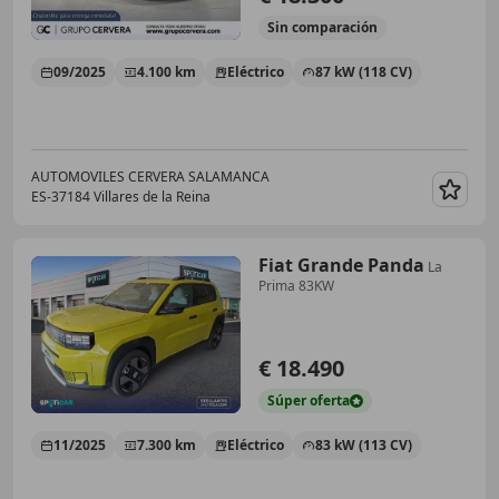
Sin
comparación
09/2025
4.100 km
Eléctrico
87 kW (118 CV)
AUTOMOVILES CERVERA SALAMANCA
ES-37184 Villares de la Reina
Guar
Fiat Grande Panda
La
Prima 83KW
€ 18.490
Súper
oferta
11/2025
7.300 km
Eléctrico
83 kW (113 CV)