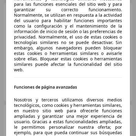
para las funciones esenciales del sitio web y para
garantizar su correcto funcionamiento.
Fiat Grande Panda
1.2 La
Normalmente, se utilizan en respuesta a la actividad
Prima 74KW
del usuario para habilitar funciones importantes
como la configuración y el mantenimiento de la
información de inicio de sesión o las preferencias de
privacidad. Normalmente, el uso de estas cookies o
€ 19.799
tecnologías similares no se puede desactivar. Sin
Sin
comparación
embargo, algunos navegadores pueden bloquear
estas cookies o herramientas similares o avisarle
sobre ellas. Bloquear estas cookies o herramientas
- (Año)
- km
Gasolina
74 kW (101 CV)
similares puede afectar la funcionalidad del sitio
web.
Funciones de página avanzadas
Fiat Coslada A534
ES-28823 Coslada
Guar
Nosotros y terceros utilizamos diversos medios
tecnológicos, como cookies y herramientas similares,
en nuestro sitio web para ofrecerle funciones
Fiat Grande Panda
1.2
ampliadas y garantizar una mejor experiencia de
MHEV Icon 81KW
usuario. Gracias a estas funcionalidades ampliadas,
le permitimos personalizar nuestra oferta; por
€ 18.699
ejemplo, para que pueda continuar sus búsquedas