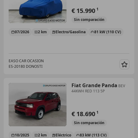
€ 15.990
1
Sin
comparación
07/2026
2 km
Electro/Gasolina
81 kW (110 CV)
EASO CAR OCASION
ES-20180 DONOSTI
Guar
Fiat Grande Panda
BEV
44KWH RED 113 5P
€ 18.690
1
Sin
comparación
10/2025
2 km
Eléctrico
83 kW (113 CV)