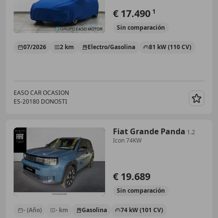
€ 17.490
1
Sin
comparación
07/2026
2 km
Electro/Gasolina
81 kW (110 CV)
EASO CAR OCASION
ES-20180 DONOSTI
Guar
Fiat Grande Panda
1.2
Icon 74KW
€ 19.689
Sin
comparación
- (Año)
- km
Gasolina
74 kW (101 CV)