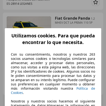
ES-28914 LEGANES
Guar
Fiat Grande Panda
1.2
MHEV DCT LA PRIMA 110 5P
Utilizamos cookies. Para que pueda
€ 17.550
encontrar lo que necesita.
Sin
comparación
Con su consentimiento, nosotros y nuestros 263
07/2025
2.032 km
Electro/Gasolina
socios usamos cookies o tecnologías similares para
81 kW (110 CV)
almacenar, acceder y procesar datos personales,
como sus visitas a esta página web, las direcciones
IP y los identificadores de cookies. Algunos socios no
le piden consentimiento para procesar tus datos y
se amparan en su interés legítimo. Puede configurar
sus preferencias en cualquier momento u obtener
Autoplanet
más información visitando nuestra
Política de
ES-28914 LEGANES
Guar
Cookies
.
Nosotros y nuestros socios hacemos el siguiente
tratamiento de datos:Almacenar la información en