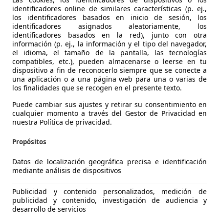
identificadores online de similares características (p. ej.,
 SF90 Stradale
los identificadores basados en inicio de sesión, los
identificadores asignados aleatoriamente, los
€ 1.490.000
identificadores basados en la red), junto con otra
Sin
co
información (p. ej., la información y el tipo del navegador,
el idioma, el tamaño de la pantalla, las tecnologías
compatibles, etc.), pueden almacenarse o leerse en tu
dispositivo a fin de reconocerlo siempre que se conecte a
una aplicación o a una página web para una o varias de
los finalidades que se recogen en el presente texto.
Puede cambiar sus ajustes y retirar su consentimiento en
cualquier momento a través del Gestor de Privacidad en
03/2026
100 km
Electr
nuestra Política de privacidad.
ternational
Propósitos
 MARBELLA
Datos de localización geográfica precisa e identificación
mediante análisis de dispositivos
 SF90 Stradale
Publicidad y contenido personalizados, medición de
publicidad y contenido, investigación de audiencia y
€ 595.000
Sin
compa
desarrollo de servicios