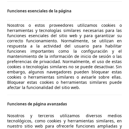
Funciones esenciales de la página
Nosotros o estos proveedores utilizamos cookies o
herramientas y tecnologías similares necesarias para las
01/2024
10 km
Electro
funciones esenciales del sitio web y para garantizar su
correcto funcionamiento. Normalmente, se utilizan en
RT CENICERO
respuesta a la actividad del usuario para habilitar
 CENICERO
funciones importantes como la configuración y el
mantenimiento de la información de inicio de sesión o las
preferencias de privacidad. Normalmente, el uso de estas
cookies o tecnologías similares no se puede desactivar. Sin
 SF90 Stradale
embargo, algunos navegadores pueden bloquear estas
cookies o herramientas similares o avisarle sobre ellas.
€ 398.900
Bloquear estas cookies o herramientas similares puede
Sin
compa
afectar la funcionalidad del sitio web.
Funciones de página avanzadas
Nosotros y terceros utilizamos diversos medios
tecnológicos, como cookies y herramientas similares, en
nuestro sitio web para ofrecerle funciones ampliadas y
01/2021
19.000 km
Ele