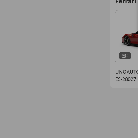
Ferrari
4
UNOAUT
ES-28027