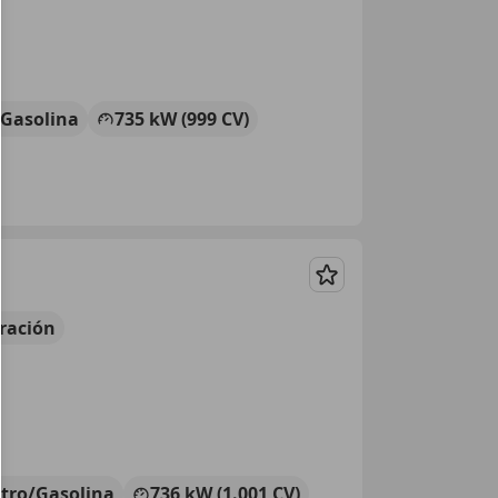
/Gasolina
735 kW (999 CV)
Guardar
ración
ctro/Gasolina
736 kW (1.001 CV)