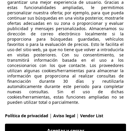
garantizar una mejor experiencia de usuario. Gracias a
estas funcionalidades ampliadas, le permitimos
OMINGUEZ
personalizar nuestra oferta; por ejemplo, para que pueda
continuar sus búsquedas en una visita posterior, mostrarle
 MALAGA
ofertas adecuadas en su zona o proporcionar y evaluar
publicidad y mensajes personalizados. Almacenamos su
dirección de correo electrónico localmente si la
 SF90 Stradale
proporciona para búsquedas guardadas, vehículos
favoritos o para la evaluación de precios. Esto le facilita el
uso del sitio web, ya que no tiene que volver a introducirla
€ 349.900
Sin
compa
en visitas posteriores. Con su consentimiento, se
transmitirá información basada en el uso a los
concesionarios con los que contacte. Los proveedores
utilizan algunas cookies/herramientas para almacenar la
información que proporciona al realizar consultas de
financiación durante 30 días y reutilizarla
automáticamente durante este periodo para completar
06/2023
13.500 km
Ele
nuevas consultas. Sin el uso de dichas
cookies/herramientas, estas funciones ampliadas no se
pueden utilizar total o parcialmente.
LE SPAIN
 MÁLAGA
|
|
Política de privacidad
Aviso legal
Vendor List
Aceptar y cerrar