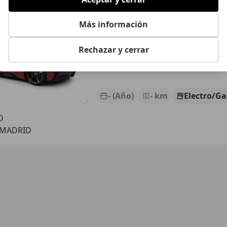
 SF90 Stradale
€ 489.725
Más información
Sin
compa
Rechazar y cerrar
- (Año)
- km
Electro/Ga
O
 MADRID