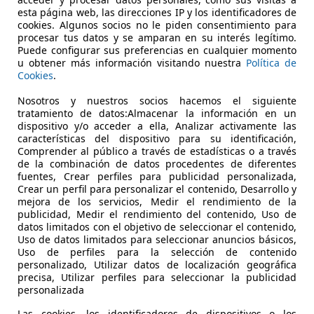
01/2022
1.000 km
Elec
esta página web, las direcciones IP y los identificadores de
cookies. Algunos socios no le piden consentimiento para
procesar tus datos y se amparan en su interés legítimo.
ecialist
Puede configurar sus preferencias en cualquier momento
u obtener más información visitando nuestra
Política de
OSSO CORSA LIMITED
Cookies
.
-29670 MARBELLA
Nosotros y nuestros socios hacemos el siguiente
tratamiento de datos:Almacenar la información en un
dispositivo y/o acceder a ella, Analizar activamente las
características del dispositivo para su identificación,
Comprender al público a través de estadísticas o a través
de la combinación de datos procedentes de diferentes
fuentes, Crear perfiles para publicidad personalizada,
Crear un perfil para personalizar el contenido, Desarrollo y
mejora de los servicios, Medir el rendimiento de la
publicidad, Medir el rendimiento del contenido, Uso de
datos limitados con el objetivo de seleccionar el contenido,
Uso de datos limitados para seleccionar anuncios básicos,
Uso de perfiles para la selección de contenido
personalizado, Utilizar datos de localización geográfica
precisa, Utilizar perfiles para seleccionar la publicidad
personalizada
Las cookies, los identificadores de dispositivos o los