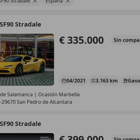
SF90 Stradale
España
 SF90 Stradale
€ 335.000
Sin
compa
04/2021
3.163 km
Gaso
 de Salamanca | Ocasión Marbella
-29670 San Pedro de Alcantara
 SF90 Stradale
€ 399.000
Sin
compa