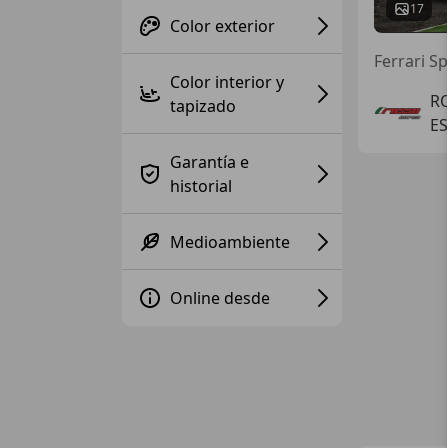
17
Color exterior
Ferrari Sp
Color interior y
R
tapizado
ES
Garantía e
historial
Medioambiente
Online desde