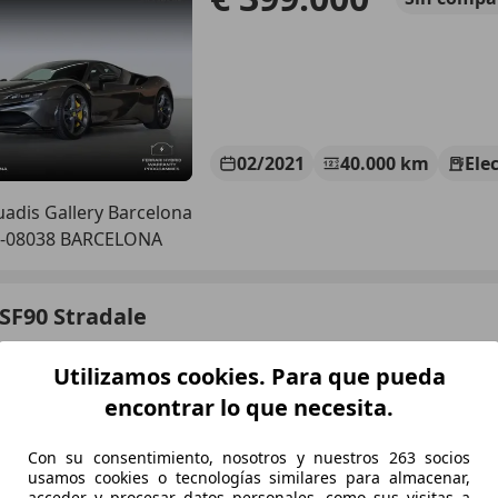
02/2021
40.000 km
Ele
adis Gallery Barcelona
S-08038 BARCELONA
 SF90 Stradale
€ 649.999
Sin
compa
Utilizamos cookies. Para que pueda
encontrar lo que necesita.
Con su consentimiento, nosotros y nuestros 263 socios
usamos cookies o tecnologías similares para almacenar,
acceder y procesar datos personales, como sus visitas a