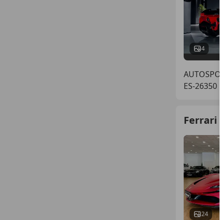
4
AUTOSPO
ES-26350
Ferrari
24