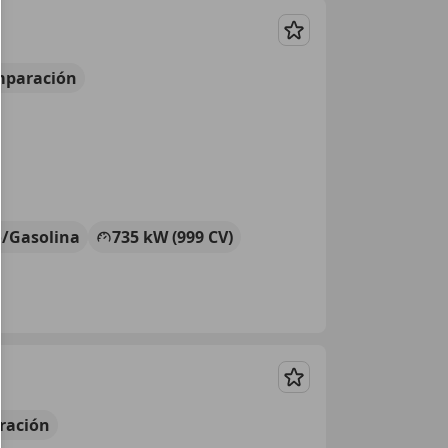
Guardar
mparación
o/Gasolina
735 kW (999 CV)
Guardar
ración