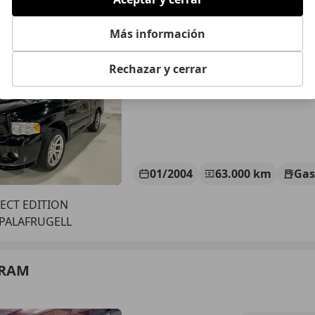
 RAM
Más información
€ 47.500
Sin
compara
Rechazar y cerrar
01/2004
63.000 km
Gas
ECT EDITION
 PALAFRUGELL
 RAM