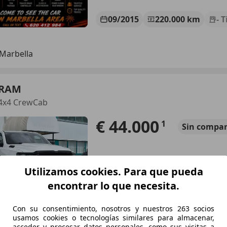
09/2015
220.000 km
- 
Marbella
 RAM
 4x4 CrewCab
€ 44.000
1
Sin
compar
Utilizamos cookies. Para que pueda
encontrar lo que necesita.
10/2023
66.000 km
Gas
Con su consentimiento, nosotros y nuestros 263 socios
usamos cookies o tecnologías similares para almacenar,
acceder y procesar datos personales, como sus visitas a