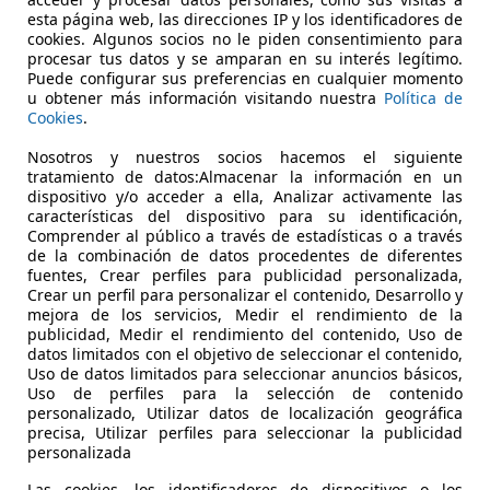
esta página web, las direcciones IP y los identificadores de
Alacant/Alicante
cookies. Algunos socios no le piden consentimiento para
procesar tus datos y se amparan en su interés legítimo.
Puede configurar sus preferencias en cualquier momento
 RAM
u obtener más información visitando nuestra
Política de
Cookies
.
 V8 Magnum
Nosotros y nuestros socios hacemos el siguiente
€ 18.500
tratamiento de datos:Almacenar la información en un
Sin
compara
dispositivo y/o acceder a ella, Analizar activamente las
características del dispositivo para su identificación,
Comprender al público a través de estadísticas o a través
de la combinación de datos procedentes de diferentes
fuentes, Crear perfiles para publicidad personalizada,
Crear un perfil para personalizar el contenido, Desarrollo y
mejora de los servicios, Medir el rendimiento de la
publicidad, Medir el rendimiento del contenido, Uso de
03/1999
157.000 km
Ga
datos limitados con el objetivo de seleccionar el contenido,
Uso de datos limitados para seleccionar anuncios básicos,
Uso de perfiles para la selección de contenido
personalizado, Utilizar datos de localización geográfica
Vigo
precisa, Utilizar perfiles para seleccionar la publicidad
personalizada
Las cookies, los identificadores de dispositivos o los