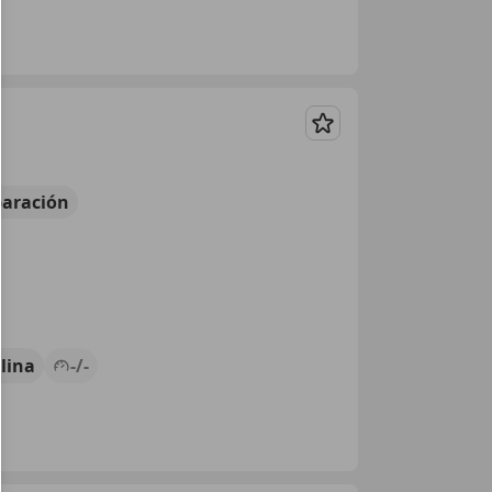
Guardar
aración
lina
-/-