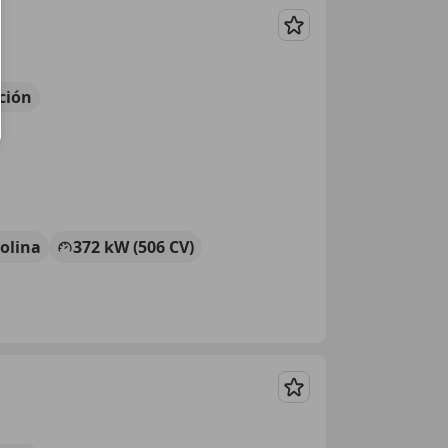
Guardar
ción
olina
372 kW (506 CV)
Guardar