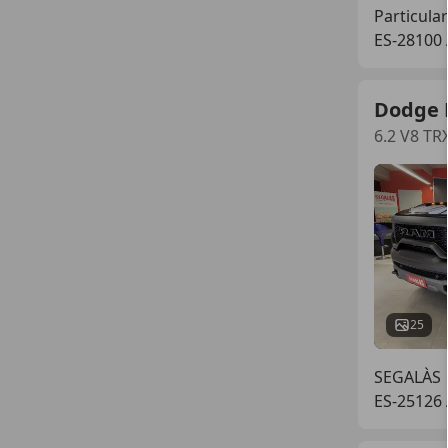
Particular
ES-28100
Dodge
6.2 V8 T
25
SEGALÀS
ES-25126