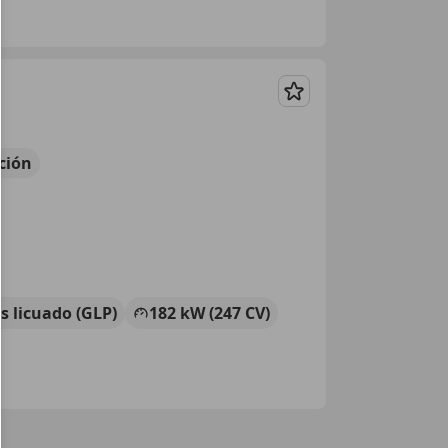
Guardar
ción
s licuado (GLP)
182 kW (247 CV)