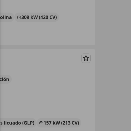
olina
309 kW (420 CV)
Guardar
ción
s licuado (GLP)
157 kW (213 CV)