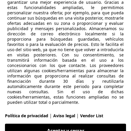
garantizar una mejor experiencia de usuario. Gracias a
estas funcionalidades ampliadas, le permitimos
 Alcobendas
personalizar nuestra oferta; por ejemplo, para que pueda
continuar sus búsquedas en una visita posterior, mostrarle
ofertas adecuadas en su zona o proporcionar y evaluar
publicidad y mensajes personalizados. Almacenamos su
 RAM
dirección de correo electrónico localmente si la
proporciona para búsquedas guardadas, vehículos
RX AWD
favoritos o para la evaluación de precios. Esto le facilita el
uso del sitio web, ya que no tiene que volver a introducirla
€ 149.900
1
Sin
comp
en visitas posteriores. Con su consentimiento, se
transmitirá información basada en el uso a los
concesionarios con los que contacte. Los proveedores
utilizan algunas cookies/herramientas para almacenar la
información que proporciona al realizar consultas de
financiación durante 30 días y reutilizarla
automáticamente durante este periodo para completar
nuevas consultas. Sin el uso de dichas
cookies/herramientas, estas funciones ampliadas no se
08/2022
8.500 km
Gaso
pueden utilizar total o parcialmente.
|
|
Política de privacidad
Aviso legal
Vendor List
 ALMENAR
Aceptar y cerrar