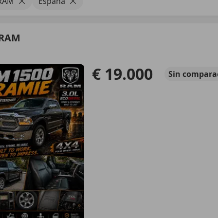
RAM
España
 RAM
€ 19.000
Sin
compara