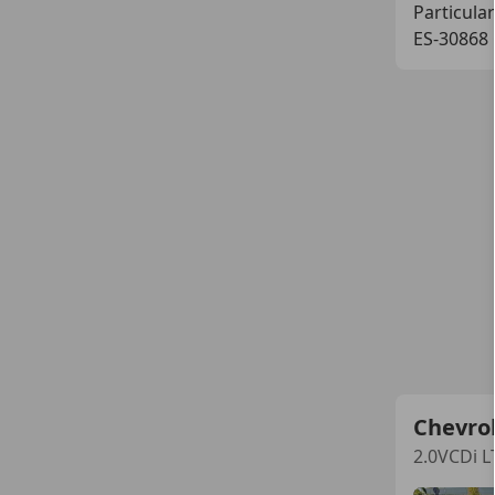
Particular
ES-30868
Chevro
2.0VCDi L