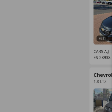
21
CARS A.J
ES-28938
Chevro
1.8 LTZ