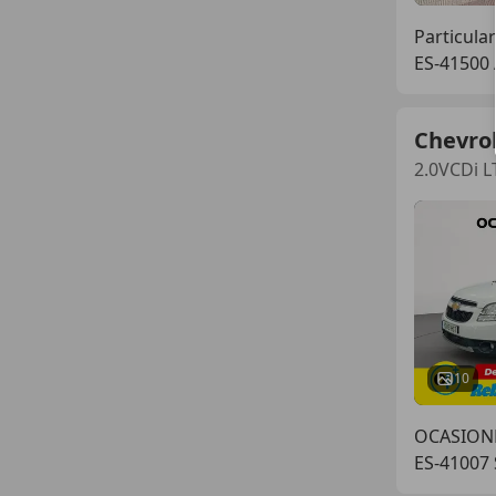
Particular
ES-41500 
Chevro
2.0VCDi L
10
OCASIONP
ES-41007 