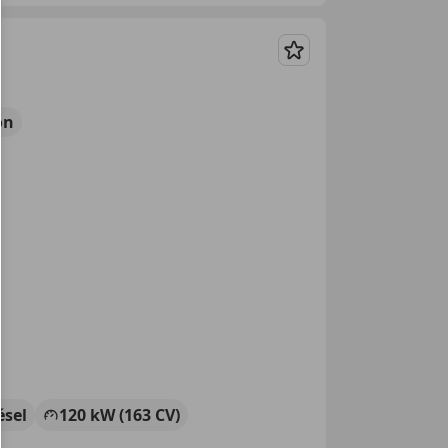
Guardar
ón
ésel
120 kW (163 CV)