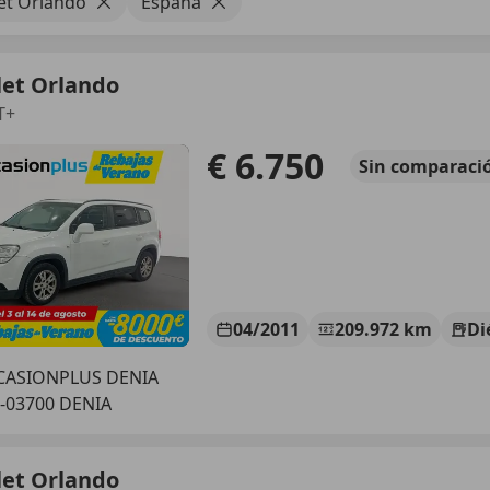
et Orlando
España
let Orlando
T+
€ 6.750
Sin
comparaci
04/2011
209.972 km
Di
CASIONPLUS DENIA
-03700 DENIA
let Orlando