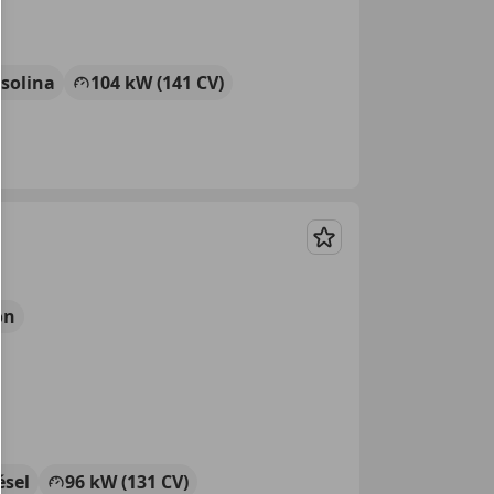
solina
104 kW (141 CV)
Guardar
ón
ésel
96 kW (131 CV)