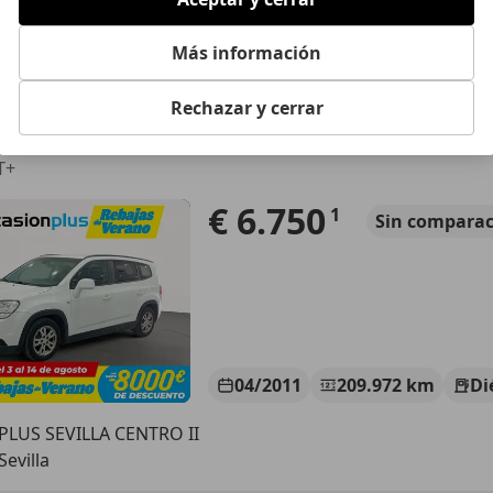
Más información
Alcalá de Guadaíra
Rechazar y cerrar
let Orlando
T+
€ 6.750
1
Sin
comparac
04/2011
209.972 km
Di
LUS SEVILLA CENTRO II
Sevilla