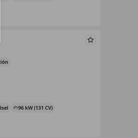
Guardar
ión
ésel
96 kW (131 CV)