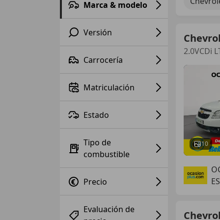
Chevrol
Marca & modelo
Versión
Chevro
2.0VCDi L
Carrocería
Matriculación
Estado
Tipo de
10
combustible
O
ES
Precio
Evaluación de
Chevro