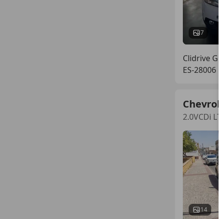
7
Clidrive 
ES-28006
Chevro
2.0VCDi L
14