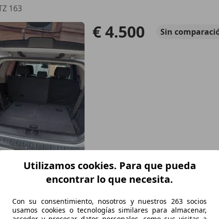
TZ 163
€ 4.500
Sin
comparaci
Utilizamos cookies. Para que pueda
06/2012
296.000 km
Di
encontrar lo que necesita.
Con su consentimiento, nosotros y nuestros 263 socios
 Sagunt/Sagunto
usamos cookies o tecnologías similares para almacenar,
acceder y procesar datos personales, como sus visitas a