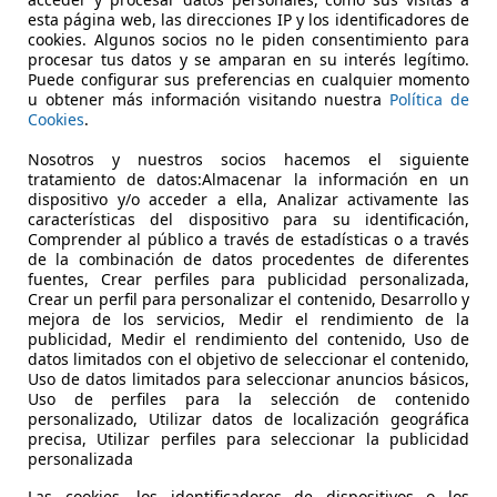
esta página web, las direcciones IP y los identificadores de
cookies. Algunos socios no le piden consentimiento para
let Orlando
procesar tus datos y se amparan en su interés legítimo.
Puede configurar sus preferencias en cualquier momento
.0VCDi LTZ 163 LTZ
u obtener más información visitando nuestra
Política de
Cookies
.
€ 6.500
Sin
comparaci
Nosotros y nuestros socios hacemos el siguiente
tratamiento de datos:Almacenar la información en un
dispositivo y/o acceder a ella, Analizar activamente las
características del dispositivo para su identificación,
Comprender al público a través de estadísticas o a través
de la combinación de datos procedentes de diferentes
fuentes, Crear perfiles para publicidad personalizada,
Crear un perfil para personalizar el contenido, Desarrollo y
mejora de los servicios, Medir el rendimiento de la
publicidad, Medir el rendimiento del contenido, Uso de
datos limitados con el objetivo de seleccionar el contenido,
Uso de datos limitados para seleccionar anuncios básicos,
Uso de perfiles para la selección de contenido
personalizado, Utilizar datos de localización geográfica
precisa, Utilizar perfiles para seleccionar la publicidad
personalizada
10/2013
200.000 km
Di
Las cookies, los identificadores de dispositivos o los