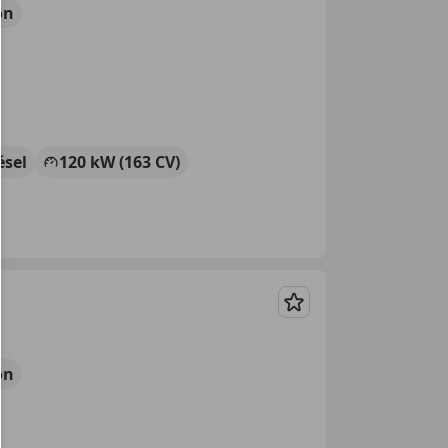
ón
ésel
120 kW (163 CV)
Guardar
ón