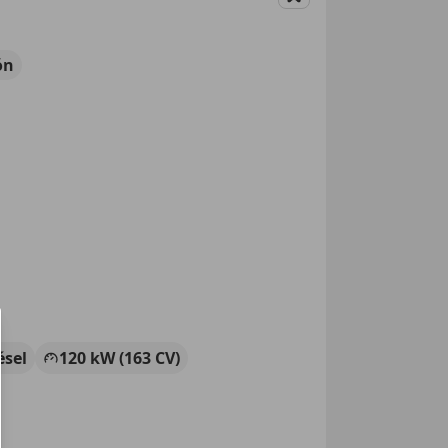
Guardar
ón
ésel
120 kW (163 CV)