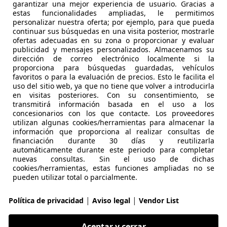
garantizar una mejor experiencia de usuario. Gracias a
estas funcionalidades ampliadas, le permitimos
personalizar nuestra oferta; por ejemplo, para que pueda
continuar sus búsquedas en una visita posterior, mostrarle
04/2011
192.000 km
Ga
ofertas adecuadas en su zona o proporcionar y evaluar
publicidad y mensajes personalizados. Almacenamos su
dirección de correo electrónico localmente si la
Group
proporciona para búsquedas guardadas, vehículos
 MADRID
favoritos o para la evaluación de precios. Esto le facilita el
uso del sitio web, ya que no tiene que volver a introducirla
en visitas posteriores. Con su consentimiento, se
transmitirá información basada en el uso a los
let Orlando
concesionarios con los que contacte. Los proveedores
TZ 130
utilizan algunas cookies/herramientas para almacenar la
información que proporciona al realizar consultas de
€ 6.200
financiación durante 30 días y reutilizarla
Sin
comparaci
automáticamente durante este periodo para completar
nuevas consultas. Sin el uso de dichas
cookies/herramientas, estas funciones ampliadas no se
pueden utilizar total o parcialmente.
|
|
Política de privacidad
Aviso legal
Vendor List
04/2012
149.000 km
Di
Aceptar y cerrar